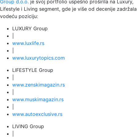
Group d.o.o.
je svoj portfolio uspešno proširila na Luxury,
Lifestyle i Living segment, gde je više od decenije zadržala
vodeću poziciju:
LUXURY Group
|
www.
luxlife
.rs
|
www.
luxurytopics
.com
LIFESTYLE Group
|
www.
zenski
magazin.rs
|
www.
muski
magazin.rs
|
www.
auto
exclusive.rs
LIVING Group
|