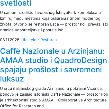
svetlosti
U samom središtu živopisnog İstinyePark kompleksa u
Izmiru, među mestima koja pulsiraju ritmom modernog
života, otvorio se restoran Esca — prostor koji prevazilazi
granice ugostiteljstva i postaje isk...
03.11.2025
Lifestyle - Restorani
Caffè Nazionale u Arzinjanu:
AMAA studio i QuadroDesign
spajaju prošlost i savremeni
luksuz
U srcu italijanskog grada Arzinjano, u pokrajini Vićenca,
ponovo je zasijao istorijski Caffè Nazionale — prostor koji
je arhitektonski studio AMAA – Collaborative Architecture
Office for Research and...