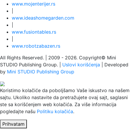
www.
moj
enterijer.rs
|
www.
ideas
homegarden.com
|
www.
fusiontables
.rs
|
www.
robotzabazen
.rs
All Rights Reserved.
| 2009 - 2026.
Copyright©
Mini
STUDIO Publishing Group. |
Uslovi korišćenja
| Developed
by
Mini STUDIO Publishing Group
Koristimo kolačiće da poboljšamo Vaše iskustvo na našem
sajtu. Ukoliko nastavite da pretražujete ovaj sajt, saglasni
ste sa korišćenjem web kolačića. Za više informacija
pogledajte našu
Politiku kolačića
.
Prihvatam