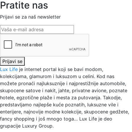
Pratite nas
Prijavi se za naš newsletter
Prijavi se
Lux Life
je internet portal koji se bavi modom,
kolekcijama, glamurom i luksuzom u celini. Kod nas
možete pronaći najluksuznije i najprestižnije automobile,
skupocene satove i nakit, jahte, privatne avione, poznate
hotele, egzotične plaže i mesta za putovanja. Takodje,
predstavljamo najlepše kuće poznatih, luksuzne vile i
enterijere, najnovije modne kolekcije, skupocene gedžete,
fancy shopping i još mnogo toga…
Lux Life
je deo
grupacije
Luxury Group
.