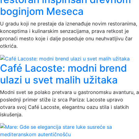
boginjom Meseca
U gradu koji ne prestaje da iznenađuje novim restoranima,
konceptima i kulinarskim senzacijama, prava retkost je
pronaći mesto koje i dalje poseduje onu neuhvatljivu čar
otkrića.
Café Lacoste: modni brend
ulazi u svet malih užitaka
Modni svet se polako pretvara u gastronomsku avanturu, a
poslednji primer stiže iz srca Pariza: Lacoste upravo
otvara svoj Café Lacoste, elegantnu oazu stila i slatkih
iskušenja.