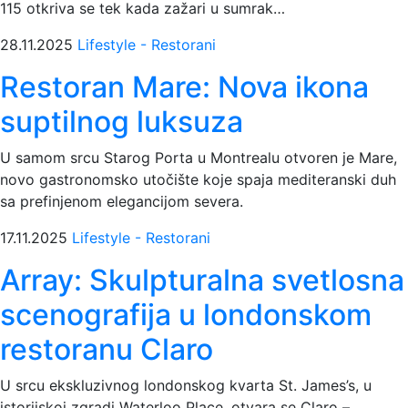
115 otkriva se tek kada zažari u sumrak…
28.11.2025
Lifestyle - Restorani
Restoran Mare: Nova ikona
suptilnog luksuza
U samom srcu Starog Porta u Montrealu otvoren je Mare,
novo gastronomsko utočište koje spaja mediteranski duh
sa prefinjenom elegancijom severa.
17.11.2025
Lifestyle - Restorani
Array: Skulpturalna svetlosna
scenografija u londonskom
restoranu Claro
U srcu ekskluzivnog londonskog kvarta St. James’s, u
istorijskoj zgradi Waterloo Place, otvara se Claro –