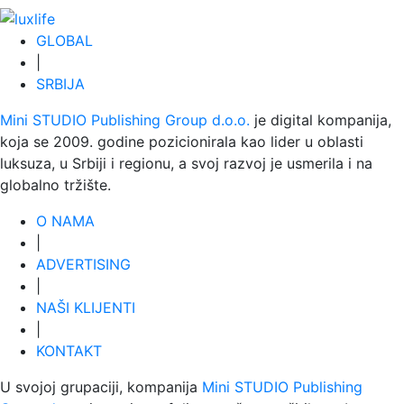
GLOBAL
|
SRBIJA
Mini STUDIO Publishing Group d.o.o.
je digital kompanija,
koja se 2009. godine pozicionirala kao lider u oblasti
luksuza, u Srbiji i regionu, a svoj razvoj je usmerila i na
globalno tržište.
O NAMA
|
ADVERTISING
|
NAŠI KLIJENTI
|
KONTAKT
U svojoj grupaciji, kompanija
Mini STUDIO Publishing