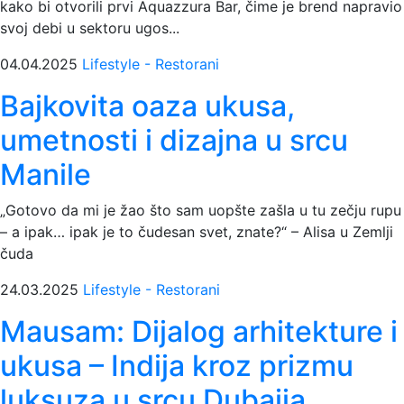
kako bi otvorili prvi Aquazzura Bar, čime je brend napravio
svoj debi u sektoru ugos...
04.04.2025
Lifestyle - Restorani
Bajkovita oaza ukusa,
umetnosti i dizajna u srcu
Manile
„Gotovo da mi je žao što sam uopšte zašla u tu zečju rupu
– a ipak… ipak je to čudesan svet, znate?“ – Alisa u Zemlji
čuda
24.03.2025
Lifestyle - Restorani
Mausam: Dijalog arhitekture i
ukusa – Indija kroz prizmu
luksuza u srcu Dubaija