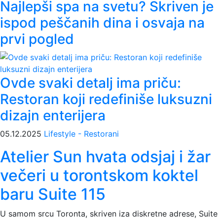
Najlepši spa na svetu? Skriven je
ispod peščanih dina i osvaja na
prvi pogled
Ovde svaki detalj ima priču:
Restoran koji redefiniše luksuzni
dizajn enterijera
05.12.2025
Lifestyle - Restorani
Atelier Sun hvata odsjaj i žar
večeri u torontskom koktel
baru Suite 115
U samom srcu Toronta, skriven iza diskretne adrese, Suite