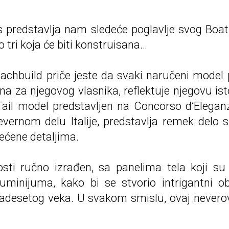
 predstavlja nam sledeće poglavlje svog Boat
 tri koja će biti konstruisana…
achbuild priče jeste da svaki naručeni model p
ana za njegovog vlasnika, reflektuje njegovu istor
il model predstavljen na Concorso d’Eleganz
ernom delu Italije, predstavlja remek delo sup
većene detaljima.
sti ručno izrađen, sa panelima tela koji su
luminijuma, kako bi se stvorio intrigantni ob
adesetog veka. U svakom smislu, ovaj nevero