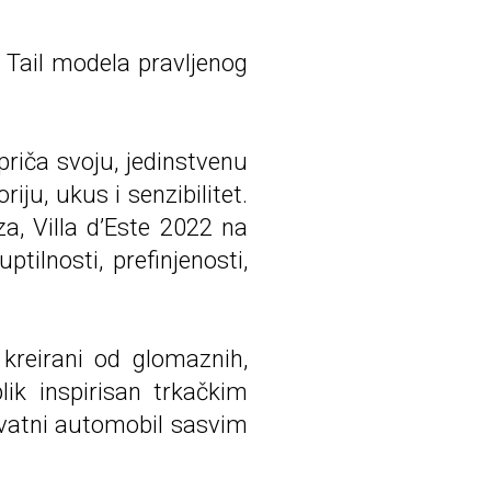
 Tail modela pravljenog
riča svoju, jedinstvenu
iju, ukus i senzibilitet.
a, Villa d’Este 2022 na
tilnosti, prefinjenosti,
 kreirani od glomaznih,
lik inspirisan trkačkim
vatni automobil sasvim