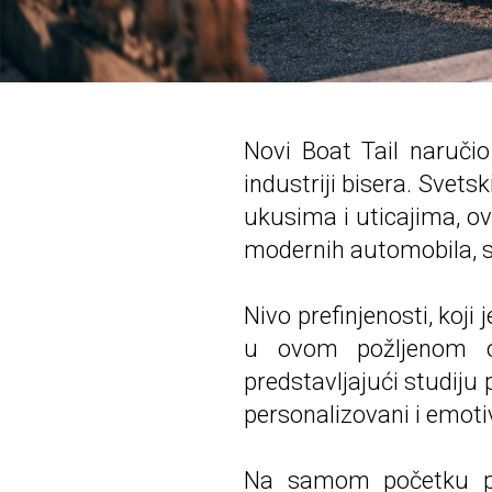
Novi Boat Tail naručio
industriji bisera. Svets
ukusima i uticajima, ova
modernih automobila, 
Nivo prefinjenosti, koji
u ovom požljenom obj
predstavljajući studiju 
personalizovani i emoti
Na samom početku pro