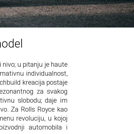
model
nivo; u pitanju je haute
imativnu individualnost,
chbuild kreacija postaje
 rezonantnog za svakog
tivnu slobodu; daje im
nivo. Za Rolls Royce kao
enu revoluciju, u kojoj
izvodnji automobila i