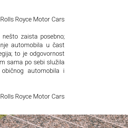
 Rolls Royce Motor Cars
 nešto zaista posebno;
anje automobila u čast
egija; to je odgovornost
om sama po sebi služila
u običnog automobila i
, Rolls Royce Motor Cars