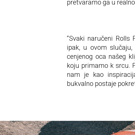
pretvaramo ga u realnos
“Svaki naručeni Rolls
ipak, u ovom slučaju,
cenjenog oca našeg klij
koju primamo k srcu. P
nam je kao inspiracij
bukvalno postaje pokre