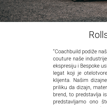
Roll
“Coachbuild podiže naš 
couture naše industrije
ekspresiju i Bespoke us
legat koji je otelotv
klijenta. Našim dizaj
priliku da dizajn, mate
brend, to predstavlja 
predstavljamo ono št