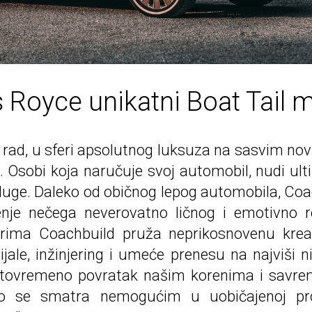
s Royce unikatni Boat Tail 
rad, u sferi apsolutnog luksuza na sasvim novi 
. Osobi koja naručuje svoj automobil, nudi ult
luge. Daleko od običnog lepog automobila, Coa
orenje nečega neverovatno ličnog i emotivno
nerima Coachbuild pruža neprikosnovenu krea
rijale, inžinjering i umeće prenesu na najviši 
istovremeno povratak našim korenima i savrem
o se smatra nemogućim u uobičajenoj pro