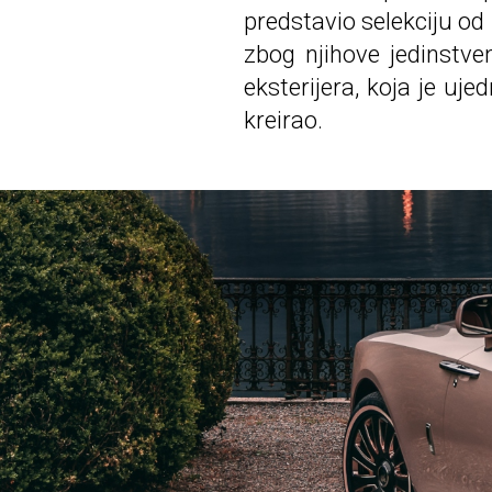
predstavio selekciju od č
zbog njihove jedinstve
eksterijera, koja je uj
kreirao.