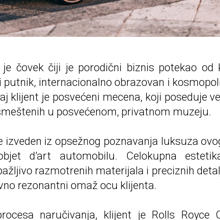
 je čovek čiji je porodični biznis potekao o
ki putnik, internacionalno obrazovan i kosmopol
j klijent je posvećeni mecena, koji poseduje vel
smeštenih u posvećenom, privatnom muzeju.
 je izveden iz opsežnog poznavanja luksuza ovog k
et d’art automobilu. Celokupna estetika
pažljivo razmotrenih materijala i preciznih detal
vno rezonantni omaž ocu klijenta.
cesa naručivanja, klijent je Rolls Royce C