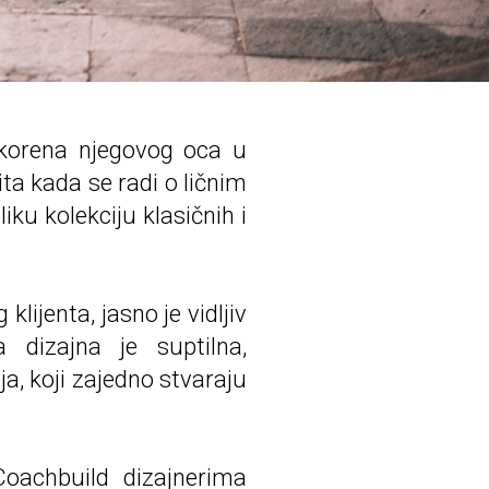
d korena njegovog oca u
ita kada se radi o ličnim
iku kolekciju klasičnih i
lijenta, jasno je vidljiv
 dizajna je suptilna,
ja, koji zajedno stvaraju
oachbuild dizajnerima