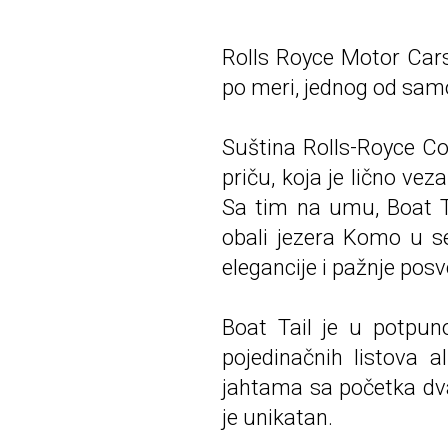
Rolls Royce Motor Cars
po meri, jednog od samo
Suština Rolls-Royce Co
priču, koja je lično vez
Sa tim na umu, Boat Ta
obali jezera Komo u sev
elegancije i pažnje pos
Boat Tail je u potpuno
pojedinačnih listova a
jahtama sa početka dv
je unikatan.