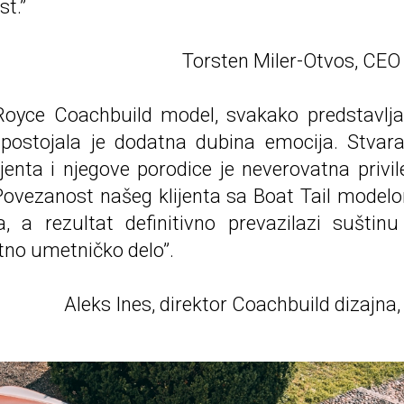
t.”
Torsten Miler-Otvos, CEO
 Royce Coachbuild model, svakako predstavlja
 postojala je dodatna dubina emocija. Stvar
enta i njegove porodice je neverovatna privil
ovezanost našeg klijenta sa Boat Tail model
a, a rezultat definitivno prevazilazi suštin
tno umetničko delo”.
Aleks Ines, direktor Coachbuild dizajna