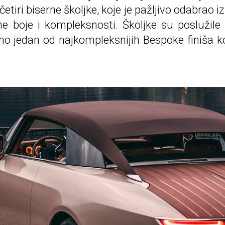
etiri biserne školjke, koje je pažljivo odabrao i
ne boje i kompleksnosti. Školjke su poslužile 
edno jedan od najkompleksnijih Bespoke finiša k