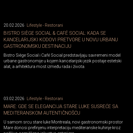
20.02.2026
Lifestyle - Restorani
BISTRO SIÈGE SOCIAL & CAFÉ SOCIAL: KADA SE
KANCELARIJSKI KODOVI PRETVORE U NOVU URBANU
GASTRONOMSKU DESTINACIJU
Bistro Siège Social i Café Social predstavljaju savremeni model
urbane gastronomije u kojem kancelarijski jezik postaje estetski
alat, a arhitektura most između rada i života.
03.02.2026
Lifestyle - Restorani
MARE: GDE SE ELEGANCIJA STARE LUKE SUSREĆE SA
MEDITERANSKOM AUTENTIČNOŠĆU
U samom srcu stare luke Montreala, novi gastronomski prostor
Mare donosi prefinjenu interpretaciju mediteranske kuhinje kroz