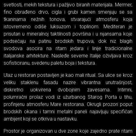
svetlosti, mekih tekstura i pažljivo biranih materijala. Mermer,
fino obrađeno drvo, cigla i grubi kamen smenjuju se sa
tkaninama nežnih tonova, stvarajući atmosferu koja
istovremeno odiše luksuzom i toplinom. Mediteran je
prisutan u mineralnoj taktilnosti površina i u nijansama koje
podsećaju na patinu brodskih trupova, dok niz blagih
svodova asocira na ritam jedara i linije tradicionalne
italijanske arhitekture. Nasleđe severne Italije oživljava kroz
sofisticiranu, svedenu paletu boja i tekstura.
Ulaz u restoran postavljen je kao mali ritual. Sa ulice se kroz
veliku staklenu fasadu nazire vibrantna unutrašnjost,
diskretno uokvirena dvobojnim zavesama. Intimni,
polumračni prolaz vodi iz užurbanog Starog Porta u tihu,
profinjenu atmosferu Mare restorana. Okrugli prozori poput
brodskih okana i tamni metalni paneli najavljuju specifičan
ambijent koji se otkriva u nastavku.
Prostor je organizovan u dve zone koje zajedno prate ritam