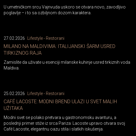
U umetničkom srcu Vajnvuda uskoro se otvara novo, zavodljivo
poglavlje – i to sa ozbiljnom dozom karaktera.
27.02.2026
Lifestyle - Restorani
MILANO NA MALDIVIMA: ITALIJANSKI ŠARM USRED
TIRKIZNOG RAJA
Zamislite da uživate u esenciji milanske kuhinje usred tirkiznih voda
Maldiva.
25.02.2026
Lifestyle - Restorani
CAFÉ LACOSTE: MODNI BREND ULAZI U SVET MALIH
UŽITAKA
Modni svet se polako pretvara u gastronomsku avanturu, a
poslednji primer stiže iz srca Pariza: Lacoste upravo otvara svoj
Café Lacoste, elegantnu oazu stila i slatkih iskušenja.