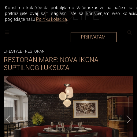
Koristimo kolačiće da poboljšamo Vaše iskustvo na našem sajtu
pretražujete ovaj sajt, saglasni ste sa korišćenjem web kolačić
pogledajte našu
Politiku kolačića
.
PRIHVATAM
LIFESTYLE
-
RESTORANI
RESTORAN MARE: NOVA IKONA
SUPTILNOG LUKSUZA