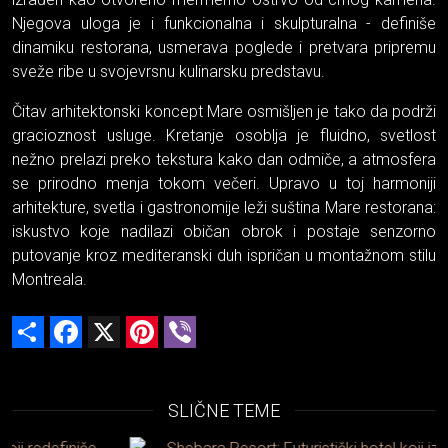
Njegova uloga je i funkcionalna i skulpturalna - definiše
dinamiku restorana, usmerava poglede i pretvara pripremu
sveže ribe u svojevrsnu kulinarsku predstavu.
Čitav arhitektonski koncept Mare osmišljen je tako da podrži
gracioznost usluge. Kretanje osoblja je fluidno, svetlost
nežno prelazi preko tekstura kako dan odmiče, a atmosfera
se prirodno menja tokom večeri. Upravo u toj harmoniji
arhitekture, svetla i gastronomije leži suština Mare restorana:
iskustvo koje nadilazi običan obrok i postaje senzorno
putovanje kroz mediteranski duh ispričan u montažnom stilu
Montreala.
Share
Facebook
X
Pinterest
Viber
SLIČNE TEME