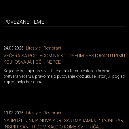
POVEZANE TEME
24.03.2026
Lifestyle - Restorani
VEČERA SA POGLEDOM NA KOLOSEUM: RESTORAN U RIMU
KOJI OSVAJA I OČI I NEPCE
Sa jedne od najimpresivnijih terasa u Rimu, restoran Aroma
pretvara večeru u pravo malo putovanje kroz ukuse, istoriju i pogled
koji ostavlja bez daha.
13.03.2026
Lifestyle - Restorani
NAJPOŽELJNIJA NOVA ADRESA U MAJAMIJU? TAJNI BAR
INSPIRISAN FRIDOM KALO O KOME SVI PRIČAJU