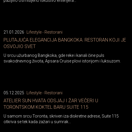
pažljivo osmišljeno iskustvo enterijera…
21.01.2026
Lifestyle - Restorani
PLUTAJUĆA ELEGANCIJA BANGKOKA: RESTORAN KOJI JE
OSVOJIO SVET
U srcu užurbanog Bangkoka, gde reke i kanali čine puls
svakodnevnog života, Apsara Cruise plovi istorijom i luksuzom.
05.12.2025
Lifestyle - Restorani
ATELIER SUN HVATA ODSJAJ I ŽAR VEČERI U
TORONTSKOM KOKTEL BARU SUITE 115
U samom srcu Toronta, skriven iza diskretne adrese, Suite 115
otkriva se tek kada zažari u sumrak…