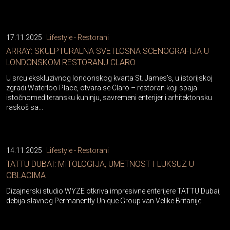
17.11.2025
Lifestyle - Restorani
ARRAY: SKULPTURALNA SVETLOSNA SCENOGRAFIJA U
LONDONSKOM RESTORANU CLARO
U srcu ekskluzivnog londonskog kvarta St. James’s, u istorijskoj
zgradi Waterloo Place, otvara se Claro – restoran koji spaja
istočnomediteransku kuhinju, savremeni enterijer i arhitektonsku
raskoš sa...
14.11.2025
Lifestyle - Restorani
TATTU DUBAI: MITOLOGIJA, UMETNOST I LUKSUZ U
OBLACIMA
Dizajnerski studio WYZE otkriva impresivne enterijere TATTU Dubai,
debija slavnog Permanently Unique Group van Velike Britanije.