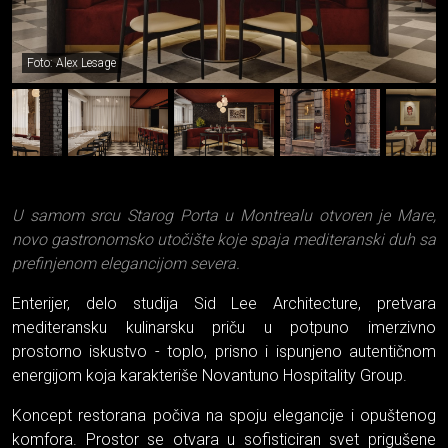
Foto: Alex Lesage
U samom srcu Starog Porta u Montrealu otvoren je Mare,
novo gastronomsko utočište koje spaja mediteranski duh sa
prefinjenom elegancijom severa.
Enterijer, delo studija Sid Lee Architecture, pretvara
mediteransku kulinarsku priču u potpuno imerzivno
prostorno iskustvo - toplo, prisno i ispunjeno autentičnom
energijom koja karakteriše Novantuno Hospitality Group.
Koncept restorana počiva na spoju elegancije i opuštenog
komfora. Prostor se otvara u sofisticiran svet prigušene