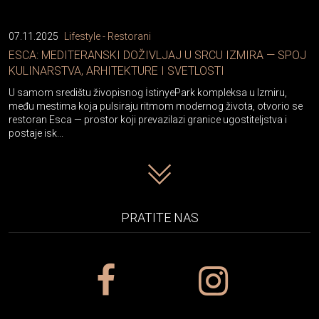
07.11.2025
Lifestyle - Restorani
ESCA: MEDITERANSKI DOŽIVLJAJ U SRCU IZMIRA — SPOJ
KULINARSTVA, ARHITEKTURE I SVETLOSTI
U samom središtu živopisnog İstinyePark kompleksa u Izmiru,
među mestima koja pulsiraju ritmom modernog života, otvorio se
restoran Esca — prostor koji prevazilazi granice ugostiteljstva i
postaje isk...
PRATITE NAS