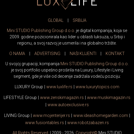
GLOBAL
|
SRBIJA
Mini STUDIO Publishing Group d.o.o.
je digital kompanija, koja se
2009. godine pozicionirala kao lider u oblasti luksuza, u Srbiji i
regionu, a svoj razvoj je usmerila i na globalno tržište.
O NAMA
|
ADVERTISING
|
NAŠI KLIJENTI
|
KONTAKT
U svojoj grupaciji, kompanija
Mini STUDIO Publishing Group d.o.o.
je svoj portfolio uspešno proširila na Luxury, Lifestyle i Living
segment, gde je više od decenije zadržala vodeću poziciju:
LUXURY Group
|
www.
luxlife
.rs
|
www.
luxurytopics
.com
LIFESTYLE Group
|
www.
zenski
magazin.rs
|
www.
muski
magazin.rs
|
www.
auto
exclusive.rs
LIVING Group
|
www.
moj
enterijer.rs
|
www.
ideas
homegarden.com
|
www.
fusiontables
.rs
|
www.
robotzabazen
.rs
All Rights Reserved.
| 2009 - 2026.
Copyright©
Mini STUDIO