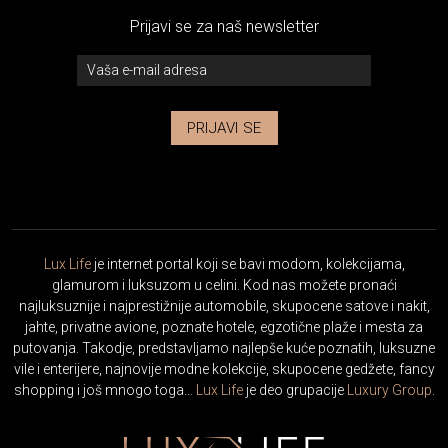
Prijavi se za naš newsletter
PRIJAVI SE
Lux Life
je internet portal koji se bavi modom, kolekcijama,
glamurom i luksuzom u celini. Kod nas možete pronaći
najluksuznije i najprestižnije automobile, skupocene satove i nakit,
jahte, privatne avione, poznate hotele, egzotične plaže i mesta za
putovanja. Takodje, predstavljamo najlepše kuće poznatih, luksuzne
vile i enterijere, najnovije modne kolekcije, skupocene gedžete, fancy
shopping i još mnogo toga…
Lux Life
je deo grupacije
Luxury Group
.