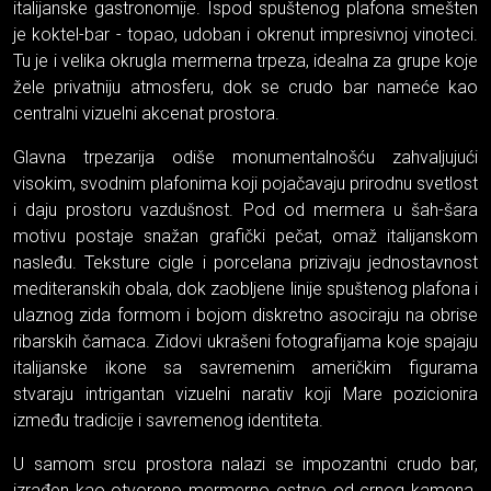
italijanske gastronomije. Ispod spuštenog plafona smešten
je koktel-bar - topao, udoban i okrenut impresivnoj vinoteci.
Tu je i velika okrugla mermerna trpeza, idealna za grupe koje
žele privatniju atmosferu, dok se crudo bar nameće kao
centralni vizuelni akcenat prostora.
Glavna trpezarija odiše monumentalnošću zahvaljujući
visokim, svodnim plafonima koji pojačavaju prirodnu svetlost
i daju prostoru vazdušnost. Pod od mermera u šah-šara
motivu postaje snažan grafički pečat, omaž italijanskom
nasleđu. Teksture cigle i porcelana prizivaju jednostavnost
mediteranskih obala, dok zaobljene linije spuštenog plafona i
ulaznog zida formom i bojom diskretno asociraju na obrise
ribarskih čamaca. Zidovi ukrašeni fotografijama koje spajaju
italijanske ikone sa savremenim američkim figurama
stvaraju intrigantan vizuelni narativ koji Mare pozicionira
između tradicije i savremenog identiteta.
U samom srcu prostora nalazi se impozantni crudo bar,
izrađen kao otvoreno mermerno ostrvo od crnog kamena.