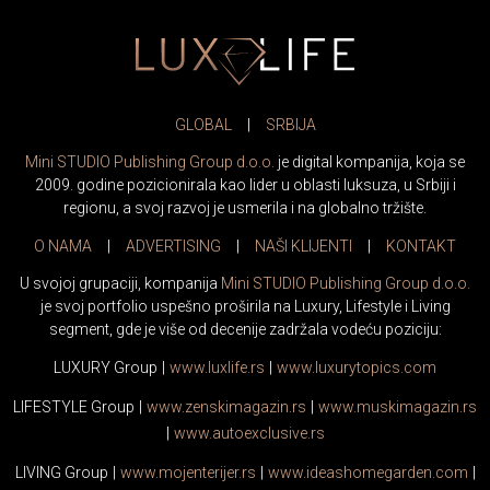
GLOBAL
|
SRBIJA
Mini STUDIO Publishing Group d.o.o.
je digital kompanija, koja se
2009. godine pozicionirala kao lider u oblasti luksuza, u Srbiji i
regionu, a svoj razvoj je usmerila i na globalno tržište.
O NAMA
|
ADVERTISING
|
NAŠI KLIJENTI
|
KONTAKT
U svojoj grupaciji, kompanija
Mini STUDIO Publishing Group d.o.o.
je svoj portfolio uspešno proširila na Luxury, Lifestyle i Living
segment, gde je više od decenije zadržala vodeću poziciju:
LUXURY Group
|
www.
luxlife
.rs
|
www.
luxurytopics
.com
LIFESTYLE Group
|
www.
zenski
magazin.rs
|
www.
muski
magazin.rs
|
www.
auto
exclusive.rs
LIVING Group
|
www.
moj
enterijer.rs
|
www.
ideas
homegarden.com
|