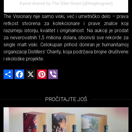
A post shared by The Glen Grant (@theglengrant)
The Visionary nije samo viski, već i umetničko delo – prava
retkost stvorena za kolekcionare i prave znalce koji
razumeju istoriju, kvalitet i originalnost. Na aukciji je prodat
za neverovatnih 1,5 miliona dolara, oborivši sve rekorde za
single malt viski. Celokupan prihod doniran je humanitarnoj
organizaciji Distillers’ Charity, koja podržava brojne društvene
i ekološke projekte.
Share
Facebook
X
Pinterest
Viber
PROČITAJTE JOŠ