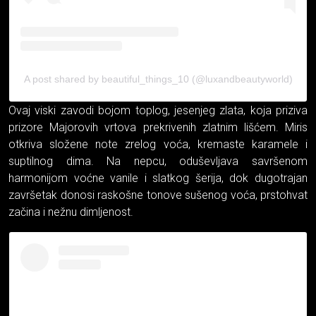
A post shared by beautiful_things_10 (@luxandbeautyworld)
Ovaj viski zavodi bojom toplog, jesenjeg zlata, koja priziva
prizore Majorovih vrtova prekrivenih zlatnim lišćem. Miris
otkriva složene note zrelog voća, kremaste karamele i
suptilnog dima. Na nepcu, oduševljava savršenom
harmonijom voćne vanile i slatkog šerija, dok dugotrajan
završetak donosi raskošne tonove sušenog voća, prstohvat
začina i nežnu dimljenost.