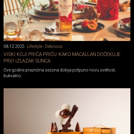
08.12.2025
Lifestyle - Delicious
VISKI KOJI PRIČA PRIČU: KAKO MACALLAN DOČEKUJE
PRVI IZLAZAK SUNCA
Ove godine praznična sezona dobija potpuno novu svetlost,
bukvalno.