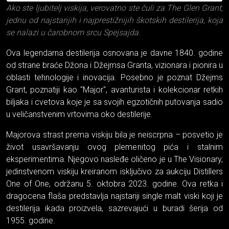
Ako ste ljubitelj viskija, verovatno ste čuli za The Glen Grant,
jednu od najstarijih i najprestižnijih škotskih destilerija, koja
se nalazi u čarobnom srcu Spejsajda.
Ova legendarna destilerija osnovana je davne 1840. godine
od strane braće Džona i Džejmsa Granta, vizionara i pionira u
oblasti tehnologije i inovacija. Posebno je poznat Džejms
Grant, poznatiji kao "Major", avanturista i kolekcionar retkih
biljaka i cvetova koje je sa svojih egzotičnih putovanja sadio
u veličanstvenim vrtovima oko destilerije.
Majorova strast prema viskiju bila je neiscrpna – posvetio je
život usavršavanju ovog plemenitog pića i stalnim
eksperimentima. Njegovo nasleđe oličeno je u The Visionary,
jedinstvenom viskiju kreiranom isključivo za aukciju Distillers
One of One, održanu 5. oktobra 2023. godine. Ova retka i
dragocena flaša predstavlja najstariji single malt viski koji je
destilerija ikada proizvela, sazrevajući u buradi šerija od
1955. godine.