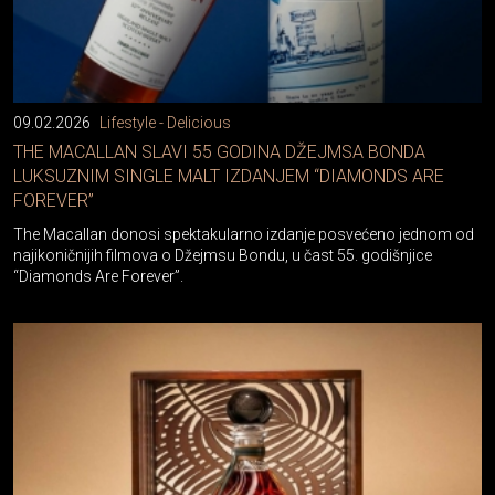
09.02.2026
Lifestyle - Delicious
THE MACALLAN SLAVI 55 GODINA DŽEJMSA BONDA
LUKSUZNIM SINGLE MALT IZDANJEM “DIAMONDS ARE
FOREVER”
The Macallan donosi spektakularno izdanje posvećeno jednom od
najikoničnijih filmova o Džejmsu Bondu, u čast 55. godišnjice
“Diamonds Are Forever”.