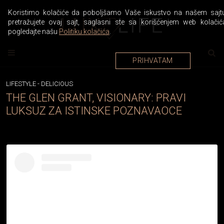
Koristimo kolačiće da poboljšamo Vaše iskustvo na našem sajtu
pretražujete ovaj sajt, saglasni ste sa korišćenjem web kolačić
pogledajte našu
Politiku kolačića
.
PRIHVATAM
LIFESTYLE
-
DELICIOUS
THE GLEN GRANT, VISIONARY: PRAVI
LUKSUZ ZA ISTINSKE POZNAVAOCE