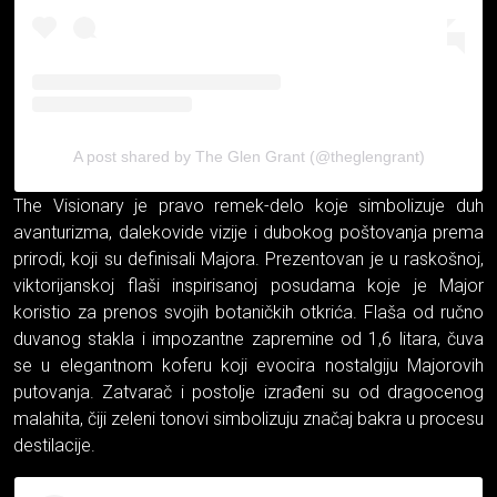
A post shared by The Glen Grant (@theglengrant)
The Visionary je pravo remek-delo koje simbolizuje duh
avanturizma, dalekovide vizije i dubokog poštovanja prema
prirodi, koji su definisali Majora. Prezentovan je u raskošnoj,
viktorijanskoj flaši inspirisanoj posudama koje je Major
koristio za prenos svojih botaničkih otkrića. Flaša od ručno
duvanog stakla i impozantne zapremine od 1,6 litara, čuva
se u elegantnom koferu koji evocira nostalgiju Majorovih
putovanja. Zatvarač i postolje izrađeni su od dragocenog
malahita, čiji zeleni tonovi simbolizuju značaj bakra u procesu
destilacije.