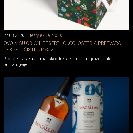
27.03.2026
Lifestyle - Delicious
OVO NISU OBIČNI DESERTI: GUCCI OSTERIA PRETVARA
USKRS U ČISTI LUKSUZ
Proleće u znaku gurmanskog luksuza nikada nije izgledalo
primamljivije.