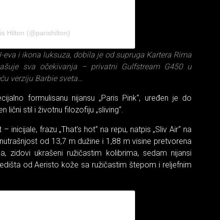
s Hilton (@parishilton)
J-eva i ikona luksuza, dobila je od supruga Kartera Rima
ašuje sva očekivanja – privatni Gulfstream G450 u
eću verziju Barbie sveta…
cijalno formulisanu nijansu „Paris Pink“, uređen je do
lični stil i životnu filozofiju „sliving“.
– inicijale, frazu „That’s hot“ na repu, natpis „Sliv Air“ na
. Unutrašnjost od 13,7 m dužine i 1,88 m visine pretvorena
ama, zidovi ukrašeni ružičastim kolibrima, sedam nijansi
sedišta od Aeristo kože sa ružičastim štepom i reljefnim