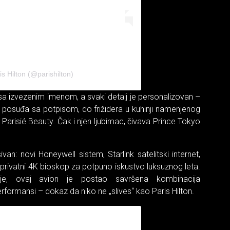
s Hilton (@parishilton)
 sa izvezenim imenom, a svaki detalj je personalizovan –
 posuđa sa potpisom, do frižidera u kuhinji namenjenog
Parisié Beauty. Čak i njen ljubimac, čivava Prince Tokyo
ivan: novi Honeywell sistem, Starlink satelitski internet,
 privatni 4K bioskop za potpuno iskustvo luksuznog leta.
je, ovaj avion je postao savršena kombinacija
rformansi – dokaz da niko ne „slives“ kao Paris Hilton.