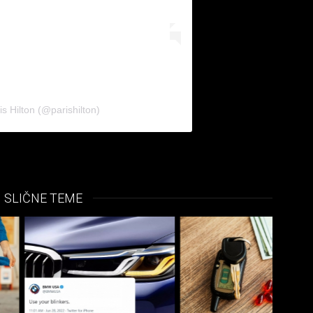
s Hilton (@parishilton)
SLIČNE TEME