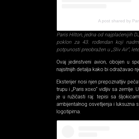
A post shared by Pari
Paris Hilton, jedna od najplaćenijih D
poklon za 43. rođendan koji nadm
potpunosti preobražen u „Sliv Air“, let
Ovaj jedinstveni avion, obojen u spe
najsitnijih detalja kako bi odražavao njen 
Eksterijer nosi njen prepoznatljiv pečat 
trupu i „Paris xoxo“ vidljiv sa zemlje
je u ružičasti raj: tepisi sa šljokic
ambijentalnog osvetljenja i luksuzna 
logotipima.