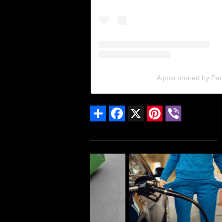
A post shared by Pari
Share
Facebook
X
Pinterest
Viber