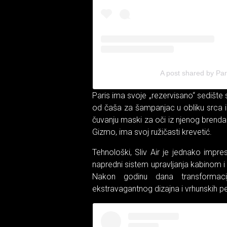
A post shared by Pari
Paris ima svoje „rezervisano“ sedište
od čaša za šampanjac u obliku srca i
čuvanju maski za oči iz njenog brenda 
Gizmo, ima svoj ružičasti krevetić.
Tehnološki, Sliv Air je jednako impres
napredni sistem upravljanja kabinom i
Nakon godinu dana transformaci
ekstravagantnog dizajna i vrhunskih pe