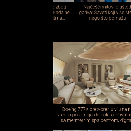
razilac pokazao zbog
Najčešći mitovi o uštedi
Za
a bez kacige nikada ne
goriva: Saveti koji više štete
mod
bi trebalo sedati na
nego što pomažu
motocikl
Boeing 777X pretvoren u vilu na 
vrednu pola milijarde dolara: Privatn
sa mermernim spa centrom, digita
zidovima i spavaćom sobom već