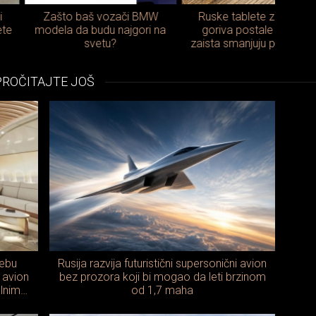
što baš vozači BMW
Ruske tablete za uštedu
R
ela da budu najgori na
goriva postale hit: Da li
svetu?
zaista smanjuju potrošnju ili
pre
je reč o mitu?
diz
PROČITAJTE JOŠ
nebu
Rusija razvija futuristični supersonični avion
i avion
bez prozora koji bi mogao da leti brzinom
lnim
od 1,7 maha
om od