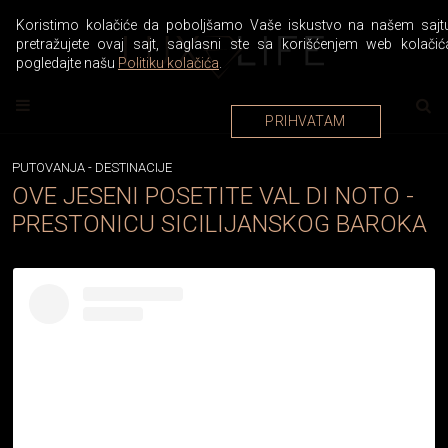
Koristimo kolačiće da poboljšamo Vaše iskustvo na našem sajtu
pretražujete ovaj sajt, saglasni ste sa korišćenjem web kolačić
pogledajte našu
Politiku kolačića
.
PRIHVATAM
PUTOVANJA
-
DESTINACIJE
OVE JESENI POSETITE VAL DI NOTO -
PRESTONICU SICILIJANSKOG BAROKA