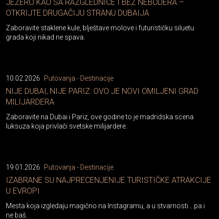
JEZERO KAO SA RAZGLEDNICE I BEZ NEBODERA –
OTKRIJTE DRUGAČIJU STRANU DUBAIJA
Zaboravite staklene kule, blještave molove i futurističku siluetu
grada koji nikad ne spava.
10.02.2026
Putovanja - Destinacije
NIJE DUBAI, NIJE PARIZ: OVO JE NOVI OMILJENI GRAD
MILIJARDERA
Zaboravite na Dubai i Pariz, ove godine to je madridska scena
luksuza koja privlači svetske milijardere.
19.01.2026
Putovanja - Destinacije
IZABRANE SU NAJPRECENJENIJE TURISTIČKE ATRAKCIJE
U EVROPI
Mesta koja izgledaju magično na Instagramu, a u stvarnosti… pa i
ne baš.