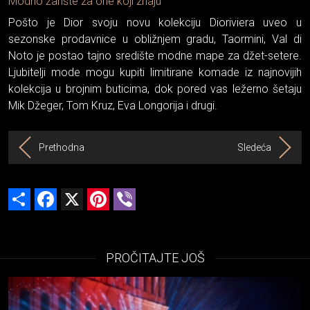
Modno žarište za one koji znaju
Pošto je Dior svoju novu kolekciju Dioriviera uveo u
sezonske prodavnice u obližnjem gradu, Taormini, Val di
Noto je postao tajno središte modne mape za džet-setere.
Ljubitelji mode mogu kupiti limitirane komade iz najnovijih
kolekcija u brojnim buticima, dok pored vas ležerno šetaju
Mik Džeger, Tom Kruz, Eva Longorija i drugi.
Prethodna
Sledeća
Share
Facebook
X
Pinterest
Viber
PROČITAJTE JOŠ