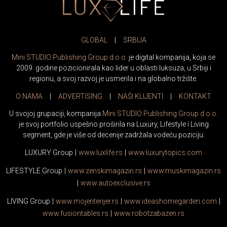
GLOBAL
|
SRBIJA
Mini STUDIO Publishing Group d.o.o.
je digital kompanija, koja se
2009. godine pozicionirala kao lider u oblasti luksuza, u Srbiji i
regionu, a svoj razvoj je usmerila i na globalno tržište.
O NAMA
|
ADVERTISING
|
NAŠI KLIJENTI
|
KONTAKT
U svojoj grupaciji, kompanija
Mini STUDIO Publishing Group d.o.o.
je svoj portfolio uspešno proširila na Luxury, Lifestyle i Living
segment, gde je više od decenije zadržala vodeću poziciju:
LUXURY Group
|
www.
luxlife
.rs
|
www.
luxurytopics
.com
LIFESTYLE Group
|
www.
zenski
magazin.rs
|
www.
muski
magazin.rs
|
www.
auto
exclusive.rs
LIVING Group
|
www.
moj
enterijer.rs
|
www.
ideas
homegarden.com
|
www.
fusiontables
.rs
|
www.
robotzabazen
.rs