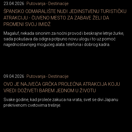
23.04.2026
Putovanja - Destinacije
ŠPANSKO ODMARALIŠTE NUDI JEDINSTVENU TURISTIČKU
ATRAKCIJU - ČUVENO MESTO ZA ZABAVE ŽELI DA
PROMENI SVOJ IMIDŽ
Magaluf, nekada sinonim za noćni provod i beskrajne letnje žurke,
sada pokušava da odigra potpuno novu ulogu i to uz pomoć
najjednostavnijeg mogućeg alata: telefona i dobrog kadra.
09.04.2026
Putovanja - Destinacije
OVO JE NAJVEĆA GRČKA PROLEĆNA ATRAKCIJA KOJU
VREDI DOŽIVETI BAREM JEDNOM U ŽIVOTU
Svake godine, kad proleće zakuca na vrata, svet se divi Japanu
prekrivenom cvetovima trešnje.