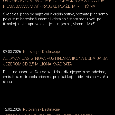
OVO GRČKO OSTRVO JE BILO LOKACIJA ZA SNIMANJE
FILMA „MAMA MIA!“ - RAJSKE PLAŽE, MIR I TIŠINA
Skopelos, jedno od najzelenijih grčkih ostrva, poznato je ne samo
po gustim borovim šumama i kristalno čistom moru, već i po
filmskoj slavi – upravo ovde je snimljen hit „Mamma Mia!“.
02.03.2026
Putovanja - Destinacije
AL LAYAN OASIS: NOVA PUSTINJSKA IKONA DUBAIJA SA
JEZEROM OD 2,5 MILIONA KVADRATA
Dubai ne usporava. Dok se svet i dalje divi njegovim neboderima,
emiratska metropola priprema projekat koji ne ide u visinu – već u
širinu…
12.02.2026
Putovanja - Destinacije