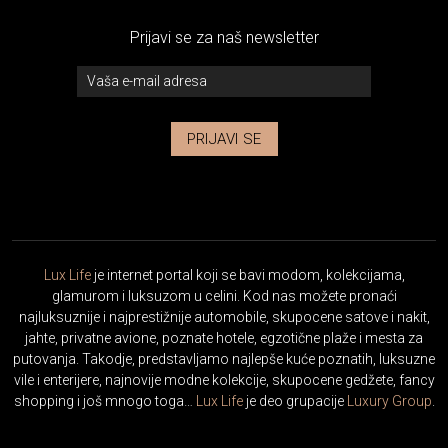
Prijavi se za naš newsletter
PRIJAVI SE
Lux Life
je internet portal koji se bavi modom, kolekcijama,
glamurom i luksuzom u celini. Kod nas možete pronaći
najluksuznije i najprestižnije automobile, skupocene satove i nakit,
jahte, privatne avione, poznate hotele, egzotične plaže i mesta za
putovanja. Takodje, predstavljamo najlepše kuće poznatih, luksuzne
vile i enterijere, najnovije modne kolekcije, skupocene gedžete, fancy
shopping i još mnogo toga…
Lux Life
je deo grupacije
Luxury Group
.