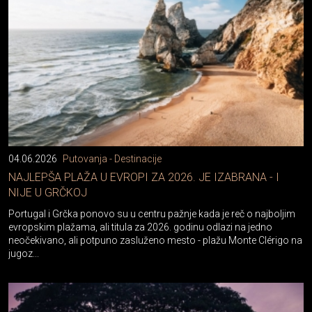
04.06.2026
Putovanja - Destinacije
NAJLEPŠA PLAŽA U EVROPI ZA 2026. JE IZABRANA - I
NIJE U GRČKOJ
Portugal i Grčka ponovo su u centru pažnje kada je reč o najboljim
evropskim plažama, ali titula za 2026. godinu odlazi na jedno
neočekivano, ali potpuno zasluženo mesto - plažu Monte Clérigo na
jugoz...