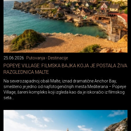
25.06.2026
Putovanja - Destinacije
POPEYE VILLAGE: FILMSKA BAJKA KOJA JE POSTALA ŽIVA
RAZGLEDNICA MALTE
Na severozapadnoj obali Malte, iznad dramatične Anchor Bay,
smešteno je jedno od najfotogeničnijih mesta Mediterana – Popeye
Village, šareni kompleks koji izgleda kao da je iskoračio iz filmskog
seta...