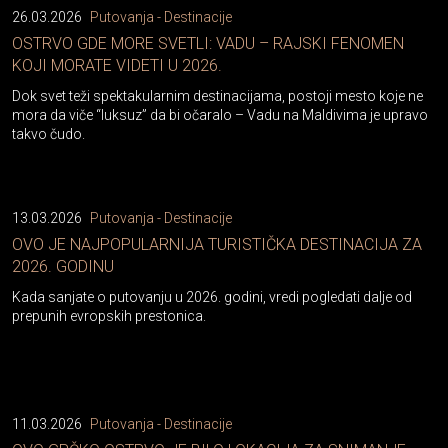
26.03.2026
Putovanja - Destinacije
OSTRVO GDE MORE SVETLI: VADU – RAJSKI FENOMEN
KOJI MORATE VIDETI U 2026.
Dok svet teži spektakularnim destinacijama, postoji mesto koje ne
mora da viče “luksuz” da bi očaralo – Vadu na Maldivima je upravo
takvo čudo.
13.03.2026
Putovanja - Destinacije
OVO JE NAJPOPULARNIJA TURISTIČKA DESTINACIJA ZA
2026. GODINU
Kada sanjate o putovanju u 2026. godini, vredi pogledati dalje od
prepunih evropskih prestonica.
11.03.2026
Putovanja - Destinacije