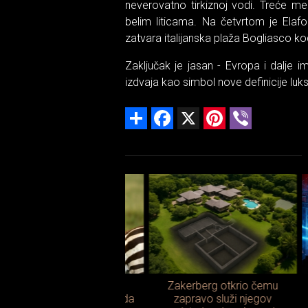
neverovatno tirkiznoj vodi. Treće me
belim liticama. Na četvrtom je Elaf
zatvara italijanska plaža Bogliasco k
Zaključak je jasan - Evropa i dalje i
izdvaja kao simbol nove definicije luks
Share
Facebook
X
Pinterest
Viber
en Z se kune u „zebra
Zakerberg otkrio čemu
P
odu“: Naučnici tvrde da
zapravo služi njegov
W