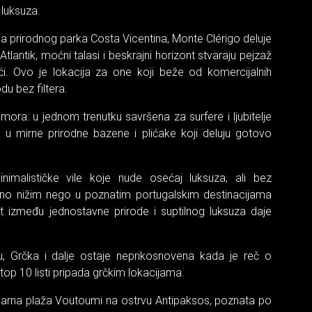
 luksuza.
a prirodnog parka Costa Vicentina, Monte Clérigo deluje
Atlantik, moćni talasi i beskrajni horizont stvaraju pejzaž
ući. Ovo je lokacija za one koji beže od komercijalnih
odu bez filtera.
ora: u jednom trenutku savršena za surfere i ljubitelje
 u mirne prirodne bazene i plićake koji deluju gotovo
imalističke vile koje nude osećaj luksuza, ali bez
tno nižim nego u poznatim portugalskim destinacijama
 između jednostavne prirode i suptilnog luksuza daje
u, Grčka i dalje ostaje neprikosnovena kada je reč o
p 10 listi pripada grčkim lokacijama.
arna plaža Voutoumi na ostrvu Antipaksos, poznata po