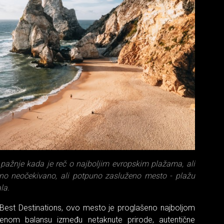
pažnje kada je reč o najboljim evropskim plažama, ali
dno neočekivano, ali potpuno zasluženo mesto - plažu
la.
Best Destinations, ovo mesto je proglašeno najboljom
šenom balansu između netaknute prirode, autentične