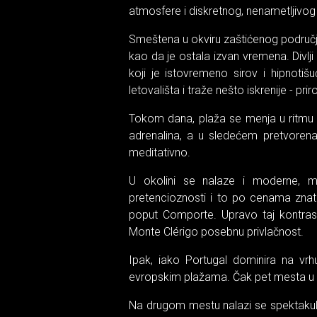
atmosfere i diskretnog, nenametljivog
Smeštena u okviru zaštićenog područj
kao da je ostala izvan vremena. Divlji 
koji je istovremeno sirov i hipnotiš
letovališta i traže nešto iskrenije - prir
Tokom dana, plaža se menja u ritmu m
adrenalina, a u sledećem pretvorena
meditativno.
U okolini se nalaze i moderne, min
pretencioznosti i to po cenama zna
poput Comporte. Upravo taj kontrast
Monte Clérigo posebnu privlačnost.
Ipak, iako Portugal dominira na vrh
evropskim plažama. Čak pet mesta u to
Na drugom mestu nalazi se spektakul