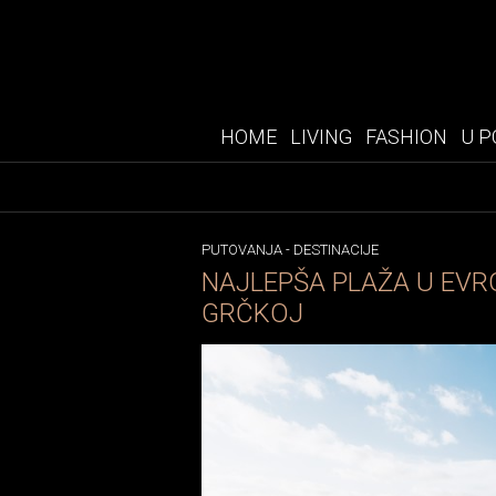
HOME
LIVING
FASHION
U P
PUTOVANJA
-
DESTINACIJE
NAJLEPŠA PLAŽA U EVROP
GRČKOJ