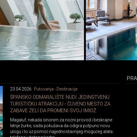
PRA
23.04.2026
Putovanja - Destinacije
ŠPANSKO ODMARALIŠTE NUDI JEDINSTVENU
TURISTIČKU ATRAKCIJU - ČUVENO MESTO ZA
ZABAVE ŽELI DA PROMENI SVOJ IMIDŽ
Magaluf, nekada sinonim za noćni provod i beskrajne
letnje žurke, sada pokušava da odigra potpuno novu
ulogu i to uz pomoć najjednostavnijeg mogućeg alata: