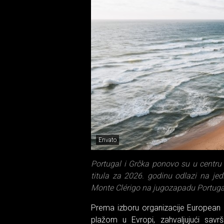
Envato
Portugal i Grčka ponovo su u centru 
titula za 2026. godinu odlazi na je
Monte Clérigo na jugozapadu Portuga
Prema izboru organizacije European 
plažom u Evropi, zahvaljujući savr