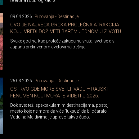
telefona i dobrog kadra.
09.04.2026
Putovanja - Destinacije
OVO JE NAJVEĆA GRČKA PROLEĆNA ATRAKCIJA
KOJU VREDI DOŽIVETI BAREM JEDNOM U ŽIVOTU
Svake godine, kad proleće zakuca na vrata, svet se divi
Japanu prekrivenom cvetovima trešnje.
26.03.2026
Putovanja - Destinacije
OSTRVO GDE MORE SVETLI: VADU – RAJSKI
FENOMEN KOJI MORATE VIDETI U 2026.
Dok svet teži spektakularnim destinacijama, postoji
mesto koje ne mora da viče “luksuz” da bi očaralo –
Vadu na Maldivima je upravo takvo čudo.