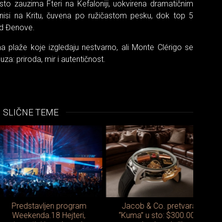
sto zauzima Fteri na Kefaloniji, uokvirena dramatičnim
onisi na Kritu, čuvena po ružičastom pesku, dok top 5
od Đenove.
ma plaže koje izgledaju nestvarno, ali Monte Clérigo se
uza: priroda, mir i autentičnost.
SLIČNE TEME
redstavljen program
Jacob & Co. pretvara
Kako 
eekenda.18 Hejteri,
“Kuma” u sto: $300.000