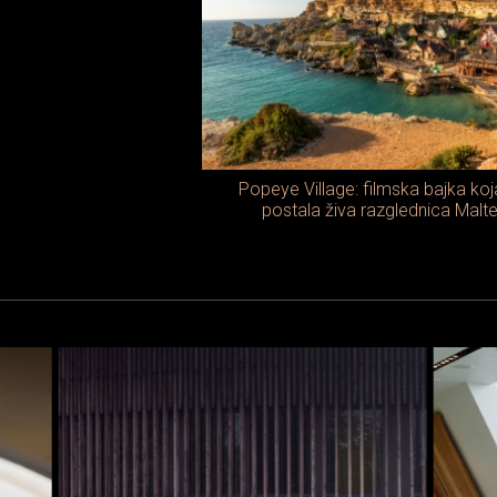
Popeye Village: filmska bajka koj
postala živa razglednica Malt