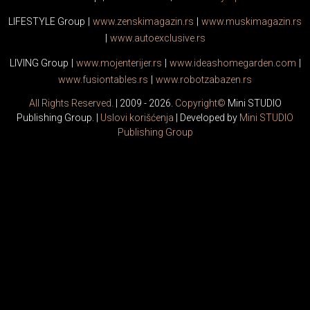
LIFESTYLE Group
|
www.
zenski
magazin.rs
|
www.
muski
magazin.rs
|
www.
auto
exclusive.rs
LIVING Group
|
www.
moj
enterijer.rs
|
www.
ideas
homegarden.com
|
www.
fusiontables
.rs
|
www.
robotzabazen
.rs
All Rights Reserved.
| 2009 - 2026.
Copyright©
Mini STUDIO
Publishing Group. |
Uslovi korišćenja
| Developed by
Mini STUDIO
Publishing Group