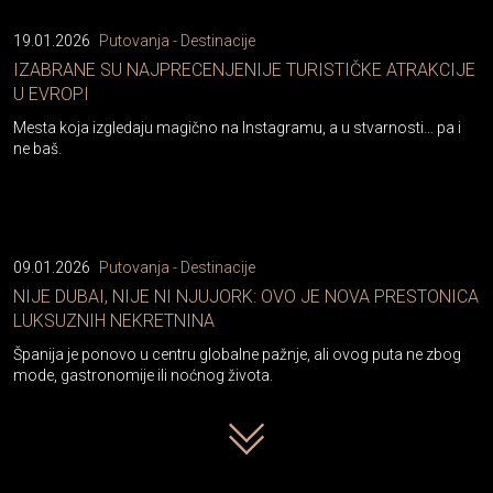
19.01.2026
Putovanja - Destinacije
IZABRANE SU NAJPRECENJENIJE TURISTIČKE ATRAKCIJE
U EVROPI
Mesta koja izgledaju magično na Instagramu, a u stvarnosti… pa i
ne baš.
09.01.2026
Putovanja - Destinacije
NIJE DUBAI, NIJE NI NJUJORK: OVO JE NOVA PRESTONICA
LUKSUZNIH NEKRETNINA
Španija je ponovo u centru globalne pažnje, ali ovog puta ne zbog
mode, gastronomije ili noćnog života.