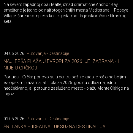
Na severozapadnoj obali Malte, iznad dramatične Anchor Bay,
smešteno je jedno od najfotogeničnijih mesta Mediterana – Popeye
Village, šareni kompleks koji izgleda kao da je iskoračio iz filmskog
seta...
04.06.2026
Putovanja - Destinacije
NAJLEPŠA PLAŽA U EVROPI ZA 2026. JE IZABRANA - I
NIJE U GRČKOJ
Portugal i Grčka ponovo su u centru pažnje kada je reč o najboljim
evropskim plažama, ali titula za 2026. godinu odlazi na jedno
neočekivano, ali potpuno zasluženo mesto - plažu Monte Clérigo na
jugoz...
01.05.2026
Putovanja - Destinacije
ŠRI LANKA – IDEALNA LUKSUZNA DESTINACIJA