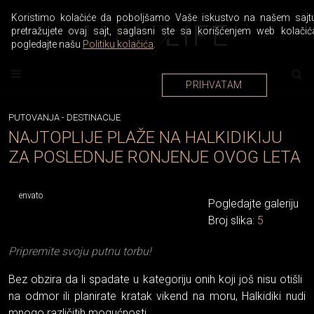
Koristimo kolačiće da poboljšamo Vaše iskustvo na našem sajtu
pretražujete ovaj sajt, saglasni ste sa korišćenjem web kolačić
pogledajte našu
Politiku kolačića
.
PRIHVATAM
PUTOVANJA
-
DESTINACIJE
NAJTOPLIJE PLAŽE NA HALKIDIKIJU
ZA POSLEDNJE RONJENJE OVOG LETA
envato
Pogledajte galeriju
Broj slika:
5
Pripremite svoju putnu torbu!
Bez obzira da li spadate u kategoriju onih koji još nisu otišli ​​
na odmor ili planirate kratak vikend na moru, Halkidiki nudi
mnogo različitih mogućnosti.