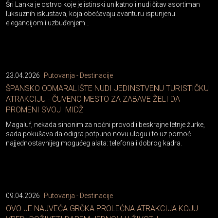
Šri Lanka je ostrvo koje je istinski unikatno i nudi čitav asortiman
luksuznih iskustava, koja obećavaju avanturu ispunjenu
elegancijom i uzbuđenjem…
23.04.2026
Putovanja - Destinacije
ŠPANSKO ODMARALIŠTE NUDI JEDINSTVENU TURISTIČKU
ATRAKCIJU - ČUVENO MESTO ZA ZABAVE ŽELI DA
PROMENI SVOJ IMIDŽ
Magaluf, nekada sinonim za noćni provod i beskrajne letnje žurke,
sada pokušava da odigra potpuno novu ulogu i to uz pomoć
najjednostavnijeg mogućeg alata: telefona i dobrog kadra.
09.04.2026
Putovanja - Destinacije
OVO JE NAJVEĆA GRČKA PROLEĆNA ATRAKCIJA KOJU