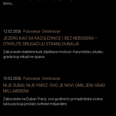
širinu…
12.02.2026
Putovanja - Destinacije
JEZERO KAO SA RAZGLEDNICE I BEZ NEBODERA –
OTKRIJTE DRUGAČIJU STRANU DUBAIJA
Zaboravite staklene kule, blještave molove i futurističku siluetu
grada koji nikad ne spava.
10.02.2026
Putovanja - Destinacije
NIJE DUBAI, NIJE PARIZ: OVO JE NOVI OMILJENI GRAD
MILIJARDERA
Zaboravite na Dubai i Pariz, ove godine to je madridska scena
luksuza koja privlači svetske milijardere.