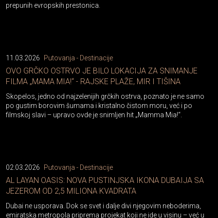
prepunih evropskih prestonica.
11.03.2026
Putovanja - Destinacije
OVO GRČKO OSTRVO JE BILO LOKACIJA ZA SNIMANJE
FILMA „MAMA MIA!“ - RAJSKE PLAŽE, MIR I TIŠINA
Skopelos, jedno od najzelenijih grčkih ostrva, poznato je ne samo
po gustim borovim šumama i kristalno čistom moru, već i po
filmskoj slavi – upravo ovde je snimljen hit „Mamma Mia!“.
02.03.2026
Putovanja - Destinacije
AL LAYAN OASIS: NOVA PUSTINJSKA IKONA DUBAIJA SA
JEZEROM OD 2,5 MILIONA KVADRATA
Dubai ne usporava. Dok se svet i dalje divi njegovim neboderima,
emiratska metropola priprema projekat koji ne ide u visinu – već u