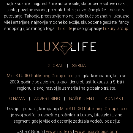
najluksuznije i najprestižnije automobile, skupocene satove i nakit,
jahte, privatne avione, poznate hotele, egzotične plaže i mesta za
putovanja. Takodje, predstavljamo najlepše kuće poznatih, luksuzne
vile i enterijere, najnovije modne kolekcije, skupocene gedžete, fancy
shopping i još mnogo toga…
Lux Life
je deo grupacije
Luxury Group
.
GLOBAL
|
SRBIJA
Mini STUDIO Publishing Group d.o.o.
je digital kompanija, koja se
2009. godine pozicionirala kao lider u oblasti luksuza, u Srbiji i
regionu, a svoj razvoj je usmerila i na globalno tržište.
O NAMA
|
ADVERTISING
|
NAŠI KLIJENTI
|
KONTAKT
U svojoj grupaciji, kompanija
Mini STUDIO Publishing Group d.o.o.
je svoj portfolio uspešno proširila na Luxury, Lifestyle i Living
segment, gde je više od decenije zadržala vodeću poziciju:
LUXURY Group
|
www.
luxlife
.rs
|
www.
luxurytopics
.com