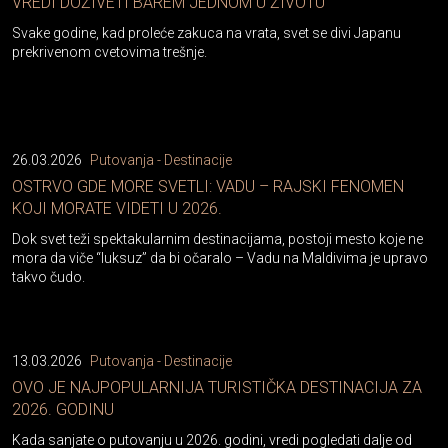
VREDI DOŽIVETI BAREM JEDNOM U ŽIVOTU
Svake godine, kad proleće zakuca na vrata, svet se divi Japanu
prekrivenom cvetovima trešnje.
26.03.2026
Putovanja - Destinacije
OSTRVO GDE MORE SVETLI: VADU – RAJSKI FENOMEN
KOJI MORATE VIDETI U 2026.
Dok svet teži spektakularnim destinacijama, postoji mesto koje ne
mora da viče “luksuz” da bi očaralo – Vadu na Maldivima je upravo
takvo čudo.
13.03.2026
Putovanja - Destinacije
OVO JE NAJPOPULARNIJA TURISTIČKA DESTINACIJA ZA
2026. GODINU
Kada sanjate o putovanju u 2026. godini, vredi pogledati dalje od