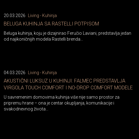
20.03.2026
Living - Kuhinja
BELUGA KUHINJA SA RASTELLI POTPISOM
Beluga kuhinja, koju je dizajnirao Feručio Laviani, predstavlja jedan
od najikoničnijih modela Rastelli brenda…
04.03.2026
Living - Kuhinja
AKUSTIČNI LUKSUZ U KUHINJI: FALMEC PREDSTAVLJA
VIRGOLA TOUCH COMFORT I NO-DROP COMFORT MODELE
U savremenim domovima kuhinja više nije samo prostor za
pripremu hrane – ona je centar okupljanja, komunikacije i
svakodnevnog života…