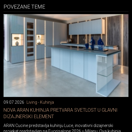
POVEZANE TEME
09.07.2026
Living - Kuhinja
NOVA ARAN KUHINJA PRETVARA SVETLOST U GLAVNI
DIZAJNERSKI ELEMENT
ARAN Cucine predstavlja kuhinju Luce, inovativni dizajnerski
projekat predstavljen na Fuorisalone 2026 u Milanu. Ova kuhinja