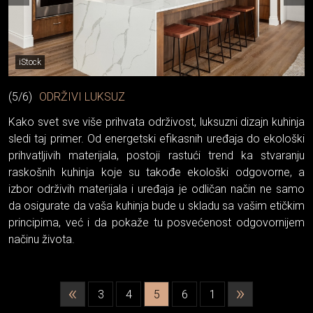
iStock
(5/6)
ODRŽIVI LUKSUZ
Kako svet sve više prihvata održivost, luksuzni dizajn kuhinja
sledi taj primer. Od energetski efikasnih uređaja do ekološki
prihvatljivih materijala, postoji rastući trend ka stvaranju
raskošnih kuhinja koje su takođe ekološki odgovorne, a
izbor održivih materijala i uređaja je odličan način ne samo
da osigurate da vaša kuhinja bude u skladu sa vašim etičkim
principima, već i da pokaže tu posvećenost odgovornijem
načinu života.
«
»
3
4
5
6
1