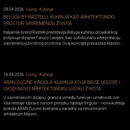
29.04.2026
Living - Kuhinja
BELUGA BY RASTELLI: KUHINJA KAO ARHITEKTONSKI
PROSTOR SAVREMENOG ŽIVOTA
Italijanski brend Rastelli predstavlja Beluga kuhinju, projekat koji
potpisuje dizajner Ferućo Lavijani, kao sofisticiranu interpretaciju
savremenog životnog prostora. Ovaj koncept prevazilazi klasičn...
16.04.2026
Living - Kuhinja
ARAN CUCINE VIRGOLA: KUHINJA KOJA BRIŠE UGLOVE I
UVODI NOVU ARHITEKTONSKU LOGIKU ŽIVOTA
U savremenom dizajnu, granica između funkcije i umetnosti sve
više nestaje. Upravo na tom preseku nastaje Virgola – nova kuhinja
brenda ARAN Cucine, kreirana u saradnji sa renomiranim
arhitektom Masim...