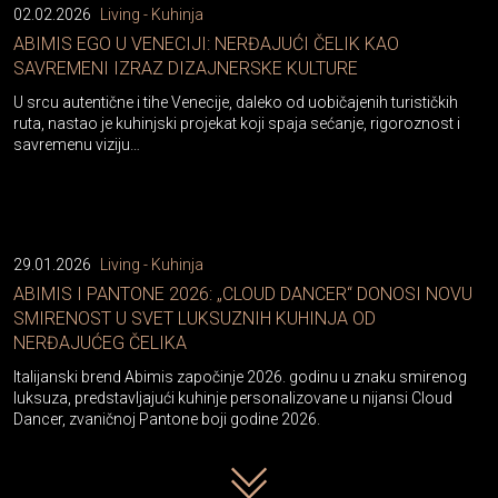
02.02.2026
Living - Kuhinja
ABIMIS EGO U VENECIJI: NERĐAJUĆI ČELIK KAO
SAVREMENI IZRAZ DIZAJNERSKE KULTURE
U srcu autentične i tihe Venecije, daleko od uobičajenih turističkih
ruta, nastao je kuhinjski projekat koji spaja sećanje, rigoroznost i
savremenu viziju…
29.01.2026
Living - Kuhinja
ABIMIS I PANTONE 2026: „CLOUD DANCER“ DONOSI NOVU
SMIRENOST U SVET LUKSUZNIH KUHINJA OD
NERĐAJUĆEG ČELIKA
Italijanski brend Abimis započinje 2026. godinu u znaku smirenog
luksuza, predstavljajući kuhinje personalizovane u nijansi Cloud
Dancer, zvaničnoj Pantone boji godine 2026.