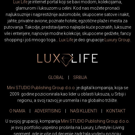
Lux Life
je internet portal koji se bavi modom, kolekcijama,
glamurom i luksuzom u celini. Kod nas možete pronaći
najluksuznije i najprestižnije automobile, skupocene satove i nakit,
jahte, privatne avione, poznate hotele, egzotične plaže i mesta za
putovanja. Takodje, predstavljamo najlepše kuće poznatih, luksuzne
vile i enterijere, najnovije modne kolekcije, skupocene gedžete, fancy
shopping i još mnogo toga…
Lux Life
je deo grupacije
Luxury Group
.
GLOBAL
|
SRBIJA
Mini STUDIO Publishing Group d.o.o.
je digital kompanija, koja se
2009. godine pozicionirala kao lider u oblasti luksuza, u Srbiji i
regionu, a svoj razvoj je usmerila i na globalno tržište.
O NAMA
|
ADVERTISING
|
NAŠI KLIJENTI
|
KONTAKT
U svojoj grupaciji, kompanija
Mini STUDIO Publishing Group d.o.o.
je svoj portfolio uspešno proširila na Luxury, Lifestyle i Living
segment, gde je više od decenije zadržala vodeću poziciju: