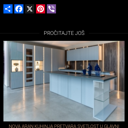
Share
Facebook
X
Pinterest
Viber
PROČITAJTE JOŠ
NOVA ARAN KUHINJA PRETVARA SVETLOST U GLAVNI