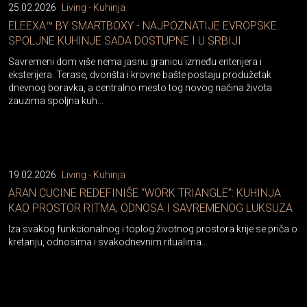
25.02.2026
Living - Kuhinja
ELEEXA™ BY SMARTBOXY - NAJPOZNATIJE EVROPSKE
SPOLJNE KUHINJE SADA DOSTUPNE I U SRBIJI
Savremeni dom više nema jasnu granicu između enterijera i
eksterijera. Terase, dvorišta i krovne bašte postaju produžetak
dnevnog boravka, a centralno mesto tog novog načina života
zauzima spoljna kuh...
19.02.2026
Living - Kuhinja
ARAN CUCINE REDEFINIŠE “WORK TRIANGLE”: KUHINJA
KAO PROSTOR RITMA, ODNOSA I SAVREMENOG LUKSUZA
Iza svakog funkcionalnog i toplog životnog prostora krije se priča o
kretanju, odnosima i svakodnevnim ritualima…