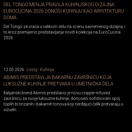
DEL TONGO MENJA PRAVILA KUHINJSKOG DIZAJNA:
EUROCUCINA 2026 DONOSI KUHINJU KAO ARHITEKTURU
DOMA
Del Tongo se vraća u velikom stilu na scenu savremenog dizajna, i
to kroz premijerno predstavljanje novih kolekcija na EuroCucina
2026.
12.05.2026
Living - Kuhinja
ABIMIS PREDSTAVLJA BAKARNU ZAVRŠNICU KOJA
LUKSUZNE KUHINJE PRETVARA U UMETNIČKA DELA
Italijanski brend Abimis predstavio je novu copper-infused
završnicu za svoje luksuzne kuhinje, donoseći sofisticirani spoj
toplih bronzanih i bakarnih tonova koji nerđajući čelik pretvaraju u
vizueln...