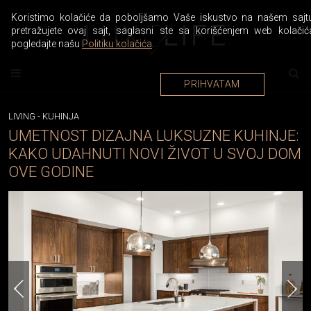
Koristimo kolačiće da poboljšamo Vaše iskustvo na našem sajtu
pretražujete ovaj sajt, saglasni ste sa korišćenjem web kolačić
pogledajte našu
Politiku kolačića
.
PRIHVATAM
LIVING
-
KUHINJA
UMETNOST DIZAJNA LUKSUZNE KUHINJE:
KAKO UDAHNUTI NOVI ŽIVOT U SVOJ DOM
OVE GODINE