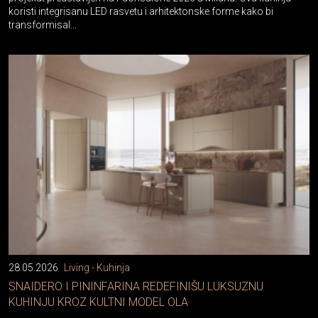
koristi integrisanu LED rasvetu i arhitektonske forme kako bi
transformisal...
28.05.2026
Living - Kuhinja
SNAIDERO I PININFARINA REDEFINIŠU LUKSUZNU
KUHINJU KROZ KULTNI MODEL OLA