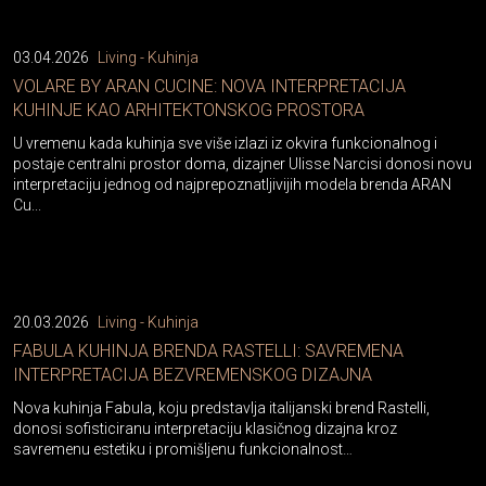
03.04.2026
Living - Kuhinja
VOLARE BY ARAN CUCINE: NOVA INTERPRETACIJA
KUHINJE KAO ARHITEKTONSKOG PROSTORA
U vremenu kada kuhinja sve više izlazi iz okvira funkcionalnog i
postaje centralni prostor doma, dizajner Ulisse Narcisi donosi novu
interpretaciju jednog od najprepoznatljivijih modela brenda ARAN
Cu...
20.03.2026
Living - Kuhinja
FABULA KUHINJA BRENDA RASTELLI: SAVREMENA
INTERPRETACIJA BEZVREMENSKOG DIZAJNA
Nova kuhinja Fabula, koju predstavlja italijanski brend Rastelli,
donosi sofisticiranu interpretaciju klasičnog dizajna kroz
savremenu estetiku i promišljenu funkcionalnost…