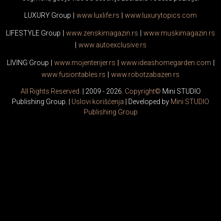
LUXURY Group
|
www.
luxlife
.rs
|
www.
luxurytopics
.com
LIFESTYLE Group
|
www.
zenski
magazin.rs
|
www.
muski
magazin.rs
|
www.
auto
exclusive.rs
LIVING Group
|
www.
moj
enterijer.rs
|
www.
ideas
homegarden.com
|
www.
fusiontables
.rs
|
www.
robotzabazen
.rs
All Rights Reserved.
| 2009 - 2026.
Copyright©
Mini STUDIO
Publishing Group. |
Uslovi korišćenja
| Developed by
Mini STUDIO
Publishing Group