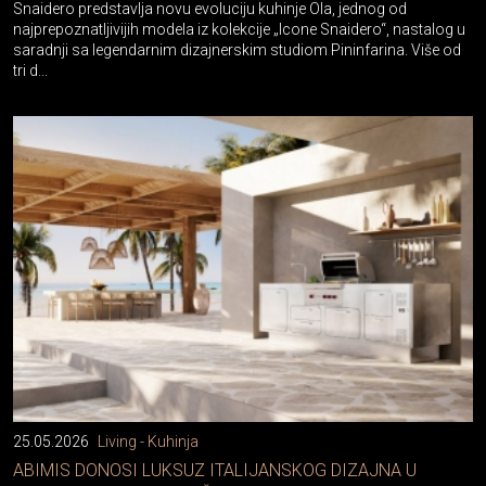
Snaidero predstavlja novu evoluciju kuhinje Ola, jednog od
najprepoznatljivijih modela iz kolekcije „Icone Snaidero“, nastalog u
saradnji sa legendarnim dizajnerskim studiom Pininfarina. Više od
tri d...
25.05.2026
Living - Kuhinja
ABIMIS DONOSI LUKSUZ ITALIJANSKOG DIZAJNA U