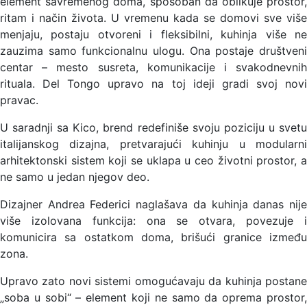
element savremenog doma, sposoban da oblikuje prostor,
ritam i način života. U vremenu kada se domovi sve više
menjaju, postaju otvoreni i fleksibilni, kuhinja više ne
zauzima samo funkcionalnu ulogu. Ona postaje društveni
centar – mesto susreta, komunikacije i svakodnevnih
rituala. Del Tongo upravo na toj ideji gradi svoj novi
pravac.
U saradnji sa Kico, brend redefiniše svoju poziciju u svetu
italijanskog dizajna, pretvarajući kuhinju u modularni
arhitektonski sistem koji se uklapa u ceo životni prostor, a
ne samo u jedan njegov deo.
Dizajner Andrea Federici naglašava da kuhinja danas nije
više izolovana funkcija: ona se otvara, povezuje i
komunicira sa ostatkom doma, brišući granice između
zona.
Upravo zato novi sistemi omogućavaju da kuhinja postane
„soba u sobi“ – element koji ne samo da oprema prostor,