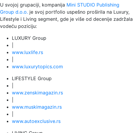
U svojoj grupaciji, kompanija
Mini STUDIO Publishing
Group d.o.o.
je svoj portfolio uspešno proširila na Luxury,
Lifestyle i Living segment, gde je više od decenije zadržala
vodeću poziciju:
LUXURY Group
|
www.
luxlife
.rs
|
www.
luxurytopics
.com
LIFESTYLE Group
|
www.
zenski
magazin.rs
|
www.
muski
magazin.rs
|
www.
auto
exclusive.rs
LIVING Group