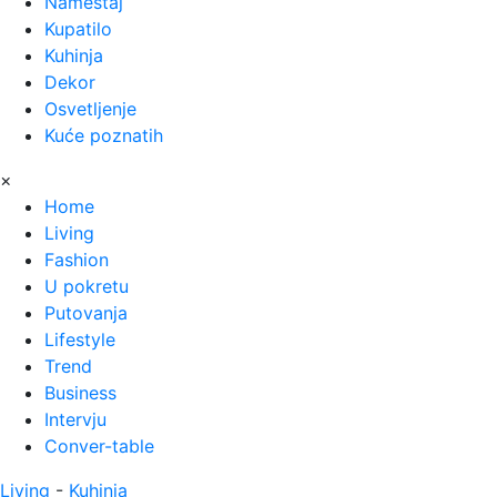
Nameštaj
Kupatilo
Kuhinja
Dekor
Osvetljenje
Kuće poznatih
×
Home
Living
Fashion
U pokretu
Putovanja
Lifestyle
Trend
Business
Intervju
Conver-table
Living
-
Kuhinja