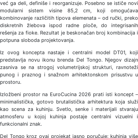
već ga deli, definiše i reorganizuje. Posebno se ističe novi
modularni sistem visine 85,2 cm, koji omogućava
kombinovanje različitih tipova elemenata – od ručki, preko
diskretnih žlebova ispod radne ploče, do integrisanih
rešenja za fioke. Rezultat je beskonačan broj kombinacija i
potpuna sloboda projektovanja.
Iz ovog koncepta nastaje i centralni model DT01, koji
predstavlja novu ikonu brenda Del Tongo. Njegov dizajn
zasniva se na strogoj volumetrijskoj strukturi, ravnoteži
punog i praznog i snažnom arhitektonskom prisustvu u
prostoru.
Izložbeni prostor na EuroCucina 2026 prati isti koncept –
minimalistička, gotovo brutalistička arhitektura koja služi
kao scena za kuhinju. Svetlo, senke i materijali stvaraju
atmosferu u kojoj kuhinja postaje centralni vizuelni i
funkcionalni znak.
Del Tongo kroz ovaj projekat jasno poručuje: kuhinja više