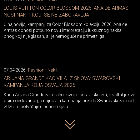
LOUIS VUITTON COLOR BLOSSOM 2026: ANA DE ARMAS
NOSI NAKIT KOJI SE NE ZABORAVLJA
U najnovijoj kampanji za Color Blossom kolekciju 2026, Ana de
Armas donosi potpuno novu interpretaciju luksuznog nakita –
onog koji nije glasan, ali je nemoguće ne primetiti ga.
07.04.2026
Fashion - Nakit
ARIJANA GRANDE KAO VILA IZ SNOVA: SWAROVSKI
KAMPANJA KOJA OSVAJA 2026.
Kada Arijana Grande zakorači u svoju fantazijsku eru, rezultat je sve
osim očekivanog, a najnovija kampanja brenda Swarovski za mart
2026. to potvrđuje u punom sjaju.