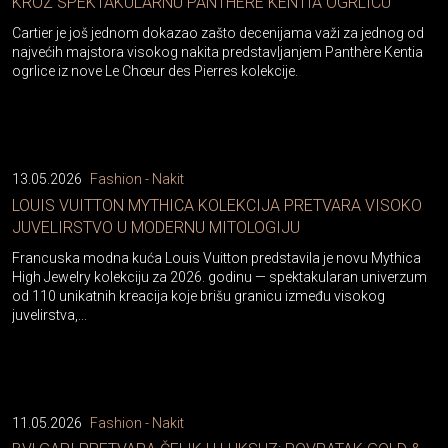
KROZ SPEKTAKULARNU PANTHÈRE KENTIA OGRLICU
Cartier je još jednom dokazao zašto decenijama važi za jednog od
najvećih majstora visokog nakita predstavljanjem Panthère Kentia
ogrlice iz nove Le Chœur des Pierres kolekcije.
13.05.2026
Fashion - Nakit
LOUIS VUITTON MYTHICA KOLEKCIJA PRETVARA VISOKO
JUVELIRSTVO U MODERNU MITOLOGIJU
Francuska modna kuća Louis Vuitton predstavila je novu Mythica
High Jewelry kolekciju za 2026. godinu — spektakularan univerzum
od 110 unikatnih kreacija koje brišu granicu između visokog
juvelirstva,...
11.05.2026
Fashion - Nakit