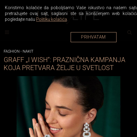
Koristimo kolačiće da poboljšamo Vaše iskustvo na našem sajtu
pretražujete ovaj sajt, saglasni ste sa korišćenjem web kolačić
pogledajte našu
Politiku kolačića
.
PRIHVATAM
FASHION
-
NAKIT
GRAFF „I WISH“: PRAZNIČNA KAMPANJA
KOJA PRETVARA ŽELJE U SVETLOST