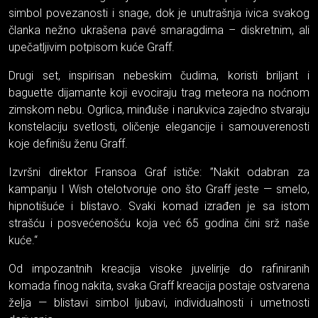
simbol povezanosti i snage, dok je unutrašnja ivica svakog
članka nežno ukrašena pavé smaragdima – diskretnim, ali
upečatljivim potpisom kuće Graff.
Drugi set, inspirisan nebeskim čudima, koristi briljant i
baguette dijamante koji evociraju trag meteora na noćnom
zimskom nebu. Ogrlica, minđuše i narukvica zajedno stvaraju
konstelaciju svetlosti, oličenje elegancije i samouverenosti
koje definišu ženu Graff.
Izvršni direktor Fransoa Graf ističe: ”Nakit odabran za
kampanju I Wish otelotvoruje ono što Graff jeste — smelo,
hipnotišuće i blistavo. Svaki komad izrađen je sa istom
strašću i posvećenošću koja već 65 godina čini srž naše
kuće.“
Od impozantnih kreacija visoke juvelirije do rafiniranih
komada finog nakita, svaka Graff kreacija postaje ostvarena
želja — blistavi simbol ljubavi, individualnosti i umetnosti