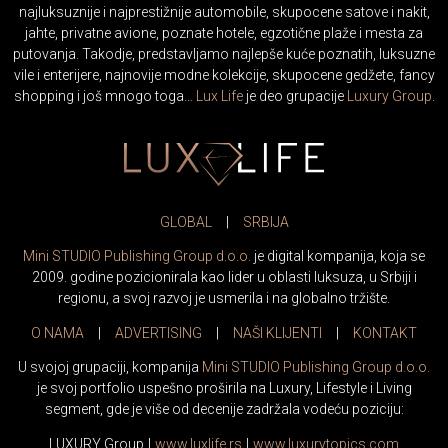
najluksuznije i najprestižnije automobile, skupocene satove i nakit,
jahte, privatne avione, poznate hotele, egzotične plaže i mesta za
putovanja. Takodje, predstavljamo najlepše kuće poznatih, luksuzne
vile i enterijere, najnovije modne kolekcije, skupocene gedžete, fancy
shopping i još mnogo toga…
Lux Life
je deo grupacije
Luxury Group
.
GLOBAL
|
SRBIJA
Mini STUDIO Publishing Group d.o.o.
je digital kompanija, koja se
2009. godine pozicionirala kao lider u oblasti luksuza, u Srbiji i
regionu, a svoj razvoj je usmerila i na globalno tržište.
O NAMA
|
ADVERTISING
|
NAŠI KLIJENTI
|
KONTAKT
U svojoj grupaciji, kompanija
Mini STUDIO Publishing Group d.o.o.
je svoj portfolio uspešno proširila na Luxury, Lifestyle i Living
segment, gde je više od decenije zadržala vodeću poziciju:
LUXURY Group
|
www.
luxlife
.rs
|
www.
luxurytopics
.com