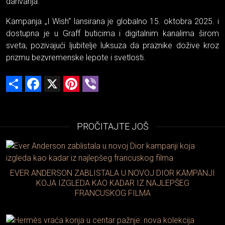
darivanja.
Kampanja „I Wish“ lansirana je globalno 15. oktobra 2025. i
dostupna je u Graff buticima i digitalnim kanalima širom
sveta, pozivajući ljubitelje luksuza da praznike dožive kroz
prizmu bezvremenske lepote i svetlosti.
Share
Facebook
X
Pinterest
Viber
PROČITAJTE JOŠ
EVER ANDERSON ZABLISTALA U NOVOJ DIOR KAMPANJI
KOJA IZGLEDA KAO KADAR IZ NAJLEPŠEG
FRANCUSKOG FILMA