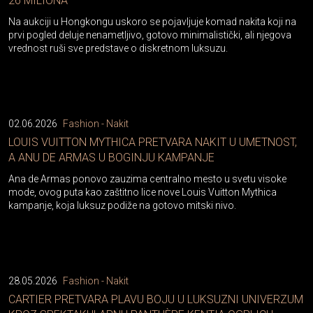
26 MILIONA
Na aukciji u Hongkongu uskoro se pojavljuje komad nakita koji na
prvi pogled deluje nenametljivo, gotovo minimalistički, ali njegova
vrednost ruši sve predstave o diskretnom luksuzu.
02.06.2026
Fashion - Nakit
LOUIS VUITTON MYTHICA PRETVARA NAKIT U UMETNOST,
A ANU DE ARMAS U BOGINJU KAMPANJE
Ana de Armas ponovo zauzima centralno mesto u svetu visoke
mode, ovog puta kao zaštitno lice nove Louis Vuitton Mythica
kampanje, koja luksuz podiže na gotovo mitski nivo.
28.05.2026
Fashion - Nakit
CARTIER PRETVARA PLAVU BOJU U LUKSUZNI UNIVERZUM