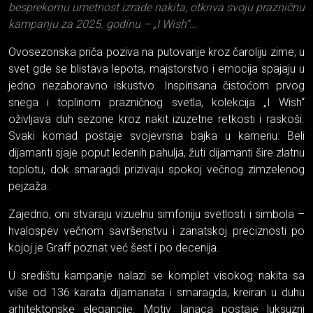
besprekornu umetnost izrade nakita, otkriva svoju prazničnu
kampanju za 2025. godinu – „I Wish“…
Ovosezonska priča poziva na putovanje kroz čaroliju zime, u
svet gde se blistava lepota, majstorstvo i emocija spajaju u
jedno nezaboravno iskustvo. Inspirisana čistoćom prvog
snega i toplinom prazničnog svetla, kolekcija „I Wish“
oživljava duh sezone kroz nakit izuzetne retkosti i raskoši.
Svaki komad postaje svojevrsna bajka u kamenu: Beli
dijamanti sjaje poput ledenih pahulja, žuti dijamanti šire zlatnu
toplotu, dok smaragdi prizivaju spokoj večnog zimzelenog
pejzaža.
Zajedno, oni stvaraju vizuelnu simfoniju svetlosti i simbola –
hvalospev večnom savršenstvu i zanatskoj preciznosti po
kojoj je Graff poznat već šest i po decenija.
U središtu kampanje nalazi se komplet visokog nakita sa
više od 136 karata dijamanata i smaragda, kreiran u duhu
arhitektonske elegancije. Motiv lanaca postaje luksuzni