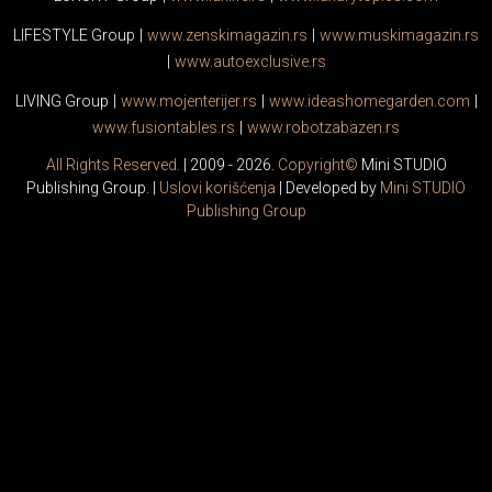
LIFESTYLE Group
|
www.
zenski
magazin.rs
|
www.
muski
magazin.rs
|
www.
auto
exclusive.rs
LIVING Group
|
www.
moj
enterijer.rs
|
www.
ideas
homegarden.com
|
www.
fusiontables
.rs
|
www.
robotzabazen
.rs
All Rights Reserved.
| 2009 - 2026.
Copyright©
Mini STUDIO
Publishing Group. |
Uslovi korišćenja
| Developed by
Mini STUDIO
Publishing Group