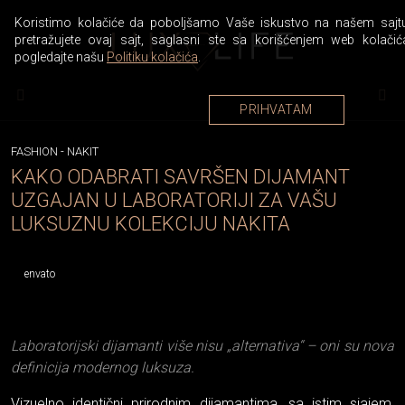
Koristimo kolačiće da poboljšamo Vaše iskustvo na našem sajtu
pretražujete ovaj sajt, saglasni ste sa korišćenjem web kolačić
pogledajte našu
Politiku kolačića
.
PRIHVATAM
FASHION
-
NAKIT
KAKO ODABRATI SAVRŠEN DIJAMANT
UZGAJAN U LABORATORIJI ZA VAŠU
LUKSUZNU KOLEKCIJU NAKITA
envato
Laboratorijski dijamanti više nisu „alternativa“ – oni su nova
definicija modernog luksuza.
Vizuelno identični prirodnim dijamantima, sa istim sjajem,