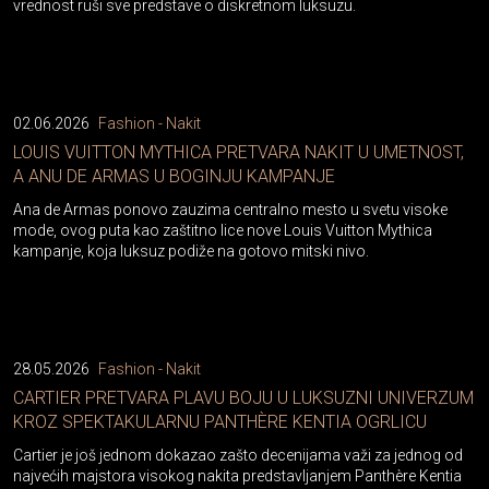
vrednost ruši sve predstave o diskretnom luksuzu.
02.06.2026
Fashion - Nakit
LOUIS VUITTON MYTHICA PRETVARA NAKIT U UMETNOST,
A ANU DE ARMAS U BOGINJU KAMPANJE
Ana de Armas ponovo zauzima centralno mesto u svetu visoke
mode, ovog puta kao zaštitno lice nove Louis Vuitton Mythica
kampanje, koja luksuz podiže na gotovo mitski nivo.
28.05.2026
Fashion - Nakit
CARTIER PRETVARA PLAVU BOJU U LUKSUZNI UNIVERZUM
KROZ SPEKTAKULARNU PANTHÈRE KENTIA OGRLICU
Cartier je još jednom dokazao zašto decenijama važi za jednog od
najvećih majstora visokog nakita predstavljanjem Panthère Kentia