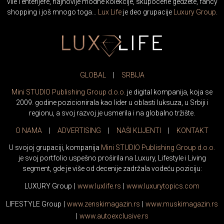
vile i enterijere, najnovije modne kolekcije, skupocene gedžete, fancy
shopping i još mnogo toga…
Lux Life
je deo grupacije
Luxury Group
.
GLOBAL
|
SRBIJA
Mini STUDIO Publishing Group d.o.o.
je digital kompanija, koja se
2009. godine pozicionirala kao lider u oblasti luksuza, u Srbiji i
regionu, a svoj razvoj je usmerila i na globalno tržište.
O NAMA
|
ADVERTISING
|
NAŠI KLIJENTI
|
KONTAKT
U svojoj grupaciji, kompanija
Mini STUDIO Publishing Group d.o.o.
je svoj portfolio uspešno proširila na Luxury, Lifestyle i Living
segment, gde je više od decenije zadržala vodeću poziciju:
LUXURY Group
|
www.
luxlife
.rs
|
www.
luxurytopics
.com
LIFESTYLE Group
|
www.
zenski
magazin.rs
|
www.
muski
magazin.rs
|
www.
auto
exclusive.rs