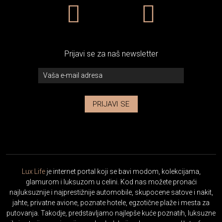
Prijavi se za naš newsletter
PRIJAVI SE
Lux Life
je internet portal koji se bavi modom, kolekcijama,
glamurom i luksuzom u celini. Kod nas možete pronaći
najluksuznije i najprestižnije automobile, skupocene satove i nakit,
jahte, privatne avione, poznate hotele, egzotične plaže i mesta za
putovanja. Takodje, predstavljamo najlepše kuće poznatih, luksuzne