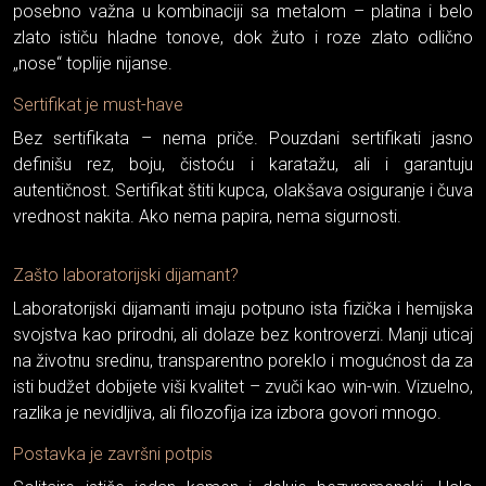
posebno važna u kombinaciji sa metalom – platina i belo
zlato ističu hladne tonove, dok žuto i roze zlato odlično
„nose“ toplije nijanse.
Sertifikat je must-have
Bez sertifikata – nema priče. Pouzdani sertifikati jasno
definišu rez, boju, čistoću i karatažu, ali i garantuju
autentičnost. Sertifikat štiti kupca, olakšava osiguranje i čuva
vrednost nakita. Ako nema papira, nema sigurnosti.
Zašto laboratorijski dijamant?
Laboratorijski dijamanti imaju potpuno ista fizička i hemijska
svojstva kao prirodni, ali dolaze bez kontroverzi. Manji uticaj
na životnu sredinu, transparentno poreklo i mogućnost da za
isti budžet dobijete viši kvalitet – zvuči kao win-win. Vizuelno,
razlika je nevidljiva, ali filozofija iza izbora govori mnogo.
Postavka je završni potpis