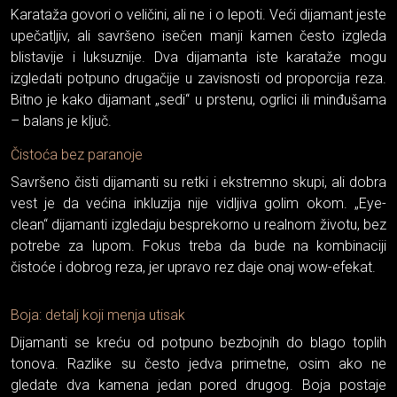
Karataža govori o veličini, ali ne i o lepoti. Veći dijamant jeste
upečatljiv, ali savršeno isečen manji kamen često izgleda
blistavije i luksuznije. Dva dijamanta iste karataže mogu
izgledati potpuno drugačije u zavisnosti od proporcija reza.
Bitno je kako dijamant „sedi“ u prstenu, ogrlici ili minđušama
– balans je ključ.
Čistoća bez paranoje
Savršeno čisti dijamanti su retki i ekstremno skupi, ali dobra
vest je da većina inkluzija nije vidljiva golim okom. „Eye-
clean“ dijamanti izgledaju besprekorno u realnom životu, bez
potrebe za lupom. Fokus treba da bude na kombinaciji
čistoće i dobrog reza, jer upravo rez daje onaj wow-efekat.
Boja: detalj koji menja utisak
Dijamanti se kreću od potpuno bezbojnih do blago toplih
tonova. Razlike su često jedva primetne, osim ako ne
gledate dva kamena jedan pored drugog. Boja postaje