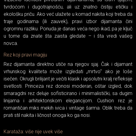
tvrdoćom i dugotrajnošću, ali uz znatno čistiju etičku i
ekološku priču. Ako već ulažete u komad nakita koji treba da
traje godinama (ili zauvek), pravi izbor dijamanta čini
ogromnu razliku. Ponuda je danas veća nego ikad, pa je ključ
u tome da znate šta zaista gledate – i šta vredi vašeg
novca.
Rez koji pravi magiju
Rez dijamanta direktno utiče na njegov sjaj. Čak i dijamant
vrhunskog kvaliteta može izgledati „mrtvo“ ako je loše
isečen. Okrugli brilijant je večiti klasik i apsolutni kralj refleksije
svetlosti. Princeza rez donosi moderan, oštar izgled, dok
smaragdni rez deluje sofisticirano i minimalistički, sa dugim
linijama i arhitektonskom elegancijom. Cushion rez je
romantičan miks mekih ivica i vintage šarma. Oblik treba da
prati stil nakita i ličnost onoga ko ga nosi.
Karataža: više nije uvek više