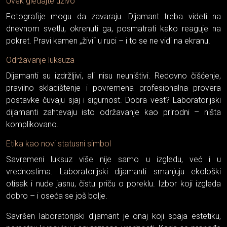
Uvek gledajte uživo
Fotografije mogu da zavaraju. Dijamant treba videti na
dnevnom svetlu, okrenuti ga, posmatrati kako reaguje na
pokret. Pravi kamen „živi“ u ruci – i to se ne vidi na ekranu.
Održavanje luksuza
Dijamanti su izdržljivi, ali nisu neuništivi. Redovno čišćenje,
pravilno skladištenje i povremena profesionalna provera
postavke čuvaju sjaj i sigurnost. Dobra vest? Laboratorijski
dijamanti zahtevaju isto održavanje kao prirodni – ništa
komplikovano.
Etika kao novi statusni simbol
Savremeni luksuz više nije samo u izgledu, već i u
vrednostima. Laboratorijski dijamanti smanjuju ekološki
otisak i nude jasnu, čistu priču o poreklu. Izbor koji izgleda
dobro – i oseća se još bolje.
Savršen laboratorijski dijamant je onaj koji spaja estetiku,