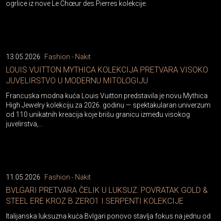
ogrlice iz nove Le Chœur des Pierres kolekcije.
13.05.2026
Fashion - Nakit
LOUIS VUITTON MYTHICA KOLEKCIJA PRETVARA VISOKO
JUVELIRSTVO U MODERNU MITOLOGIJU
Francuska modna kuća Louis Vuitton predstavila je novu Mythica
High Jewelry kolekciju za 2026. godinu — spektakularan univerzum
od 110 unikatnih kreacija koje brišu granicu između visokog
juvelirstva,...
11.05.2026
Fashion - Nakit
BVLGARI PRETVARA ČELIK U LUKSUZ: POVRATAK GOLD &
STEEL ERE KROZ B.ZERO1 I SERPENTI KOLEKCIJE
Italijanska luksuzna kuća Bvlgari ponovo stavlja fokus na jednu od