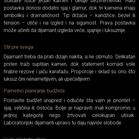
Solitaire ističe jedan kamen i deluje bezvremenski. Halo
postavka donosi dodatni sjaj i glamur, dok tri kamena imaju
simboliku i dramatičnost. Tip držača – kandžice, bezel ili
tension – utiče i na izgled i na sigurnost. Prava postavka
može učiniti da dijamant izgleda veće, sjajnije i luksuznije.
Stil pre svega
Dijamant treba da prati dizajn nakita, a ne obrnuto. Delikatan
prsten traži suptilan kamen, dok statement komadi vole
hrabre rezove i jaču karatažu. Proporcije i sklad su ono što
luksuz čini nenametljivim, ali upečatljivim.
Pametno planiranje budžeta
Postavite budžet unapred i odlučite šta vam je prioritet –
sjaj, veličina ili čistoća. Bolje je napraviti mali kompromis u
jednoj kategoriji nego žrtvovati celokupan utisak.
Laboratorijski dijamanti upravo tu daju najviše slobode.