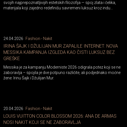
svojih najprepoznatljivijih estetskih filozofija — spoj zlata i čelika,
materijala koji zajedno redefinišu savremeni luksuz kroz indu...
24.04.2026
Fashion - Nakit
IRINA ŠAJK I DŽULIJAN MUR ZAPALILE INTERNET: NOVA
MESSIKA KAMPANJA IZGLEDA KAO ČISTI LUKSUZ BEZ
GREŠKE
Messika je za kampanju Moderniste 2026 odigrala potez koji se ne
zaboravlja – spojila je dve potpuno različite, ali podjednako moćne
žene: Irinu Šajk i Džulijan Mur.
20.04.2026
Fashion - Nakit
LOUIS VUITTON COLOR BLOSSOM 2026: ANA DE ARMAS
NOSI NAKIT KOJI SE NE ZABORAVLJA