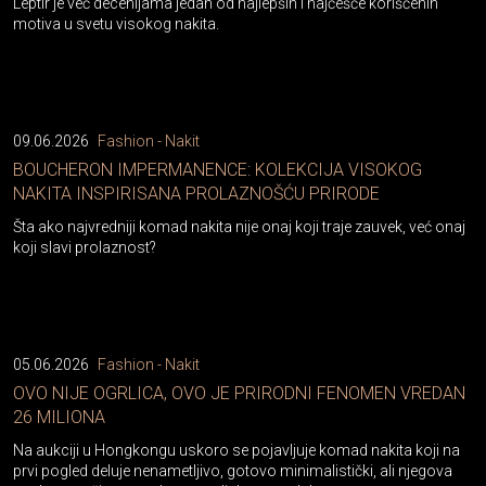
Leptir je već decenijama jedan od najlepših i najčešće korišćenih
motiva u svetu visokog nakita.
09.06.2026
Fashion - Nakit
BOUCHERON IMPERMANENCE: KOLEKCIJA VISOKOG
NAKITA INSPIRISANA PROLAZNOŠĆU PRIRODE
Šta ako najvredniji komad nakita nije onaj koji traje zauvek, već onaj
koji slavi prolaznost?
05.06.2026
Fashion - Nakit
OVO NIJE OGRLICA, OVO JE PRIRODNI FENOMEN VREDAN
26 MILIONA
Na aukciji u Hongkongu uskoro se pojavljuje komad nakita koji na
prvi pogled deluje nenametljivo, gotovo minimalistički, ali njegova