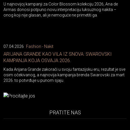
U najnovijoj kampanji za Color Blossom kolekciju 2026, Ana de
Armas donosi potpuno novu interpretaciju luksuznog nakita –
onog koji nije glasan, ali je nemoguće ne primetiti ga.
07.04.2026
Fashion - Nakit
ARIJANA GRANDE KAO VILA IZ SNOVA: SWAROVSKI
KAMPANJA KOJA OSVAJA 2026.
Kada Arijana Grande zakorači u svoju fantazijsku eru, rezultat je sve
osim očekivanog, a najnovija kampanja brenda Swarovski za mart
2026. to potvrđuje u punom sjaju.
PRATITE NAS