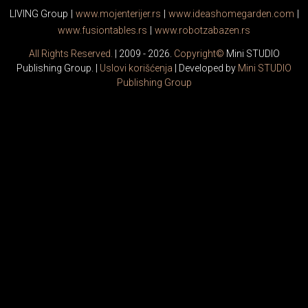
LIVING Group
|
www.
moj
enterijer.rs
|
www.
ideas
homegarden.com
|
www.
fusiontables
.rs
|
www.
robotzabazen
.rs
All Rights Reserved.
| 2009 - 2026.
Copyright©
Mini STUDIO
Publishing Group. |
Uslovi korišćenja
| Developed by
Mini STUDIO
Publishing Group