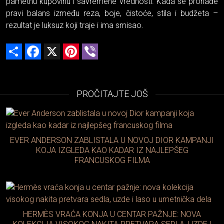
pametnu kupovinu i savremene vrednosti. Kada se pronađe
pravi balans između reza, boje, čistoće, stila i budžeta –
rezultat je luksuz koji traje i ima smisao.
Share
Facebook
X
Pinterest
Viber
PROČITAJTE JOŠ
EVER ANDERSON ZABLISTALA U NOVOJ DIOR KAMPANJI
KOJA IZGLEDA KAO KADAR IZ NAJLEPŠEG
FRANCUSKOG FILMA
HERMÈS VRAĆA KONJA U CENTAR PAŽNJE: NOVA