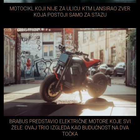
MOTOCIKL KOJI NIJE ZA ULICU: KTM LANSIRAO ZVER
KOJA POSTOJI SAMO ZA STAZU
BRABUS PREDSTAVIO ELEKTRIČNE MOTORE KOJE SVI
ŽELE: OVAJ TRIO IZGLEDA KAO BUDUĆNOST NA DVA
TOČKA