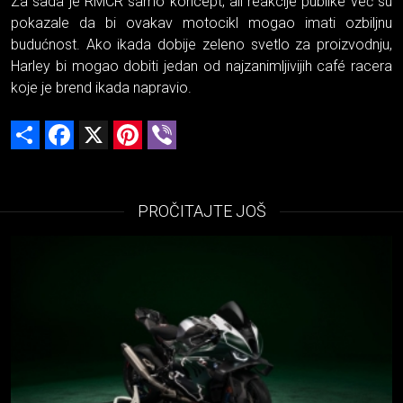
Za sada je RMCR samo koncept, ali reakcije publike već su
pokazale da bi ovakav motocikl mogao imati ozbiljnu
budućnost. Ako ikada dobije zeleno svetlo za proizvodnju,
Harley bi mogao dobiti jedan od najzanimljivijih café racera
koje je brend ikada napravio.
Share
Facebook
X
Pinterest
Viber
PROČITAJTE JOŠ