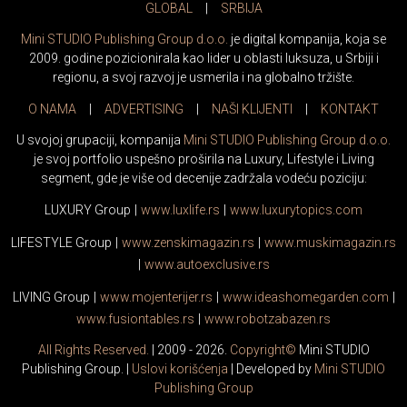
GLOBAL
|
SRBIJA
Mini STUDIO Publishing Group d.o.o.
je digital kompanija, koja se
2009. godine pozicionirala kao lider u oblasti luksuza, u Srbiji i
regionu, a svoj razvoj je usmerila i na globalno tržište.
O NAMA
|
ADVERTISING
|
NAŠI KLIJENTI
|
KONTAKT
U svojoj grupaciji, kompanija
Mini STUDIO Publishing Group d.o.o.
je svoj portfolio uspešno proširila na Luxury, Lifestyle i Living
segment, gde je više od decenije zadržala vodeću poziciju:
LUXURY Group
|
www.
luxlife
.rs
|
www.
luxurytopics
.com
LIFESTYLE Group
|
www.
zenski
magazin.rs
|
www.
muski
magazin.rs
|
www.
auto
exclusive.rs
LIVING Group
|
www.
moj
enterijer.rs
|
www.
ideas
homegarden.com
|
www.
fusiontables
.rs
|
www.
robotzabazen
.rs
All Rights Reserved.
| 2009 - 2026.
Copyright©
Mini STUDIO
Publishing Group. |
Uslovi korišćenja
| Developed by
Mini STUDIO
Publishing Group