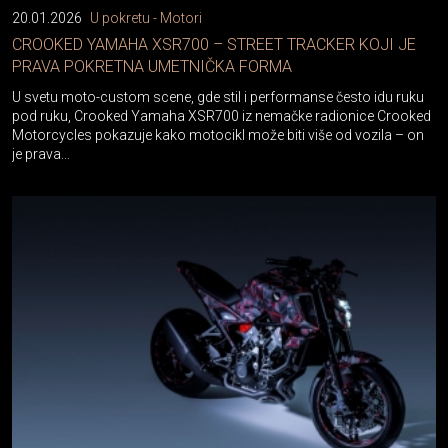
20.01.2026
U pokretu - Motori
CROOKED YAMAHA XSR700 – STREET TRACKER KOJI JE
PRAVA POKRETNA UMETNIČKA FORMA
U svetu moto-custom scene, gde stil i performanse često idu ruku
pod ruku, Crooked Yamaha XSR700 iz nemačke radionice Crooked
Motorcycles pokazuje kako motocikl može biti više od vozila – on
je prava...