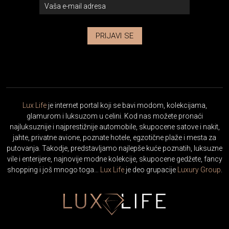
PRIJAVI SE
Lux Life
je internet portal koji se bavi modom, kolekcijama,
glamurom i luksuzom u celini. Kod nas možete pronaći
najluksuznije i najprestižnije automobile, skupocene satove i nakit,
jahte, privatne avione, poznate hotele, egzotične plaže i mesta za
putovanja. Takodje, predstavljamo najlepše kuće poznatih, luksuzne
vile i enterijere, najnovije modne kolekcije, skupocene gedžete, fancy
shopping i još mnogo toga…
Lux Life
je deo grupacije
Luxury Group
.