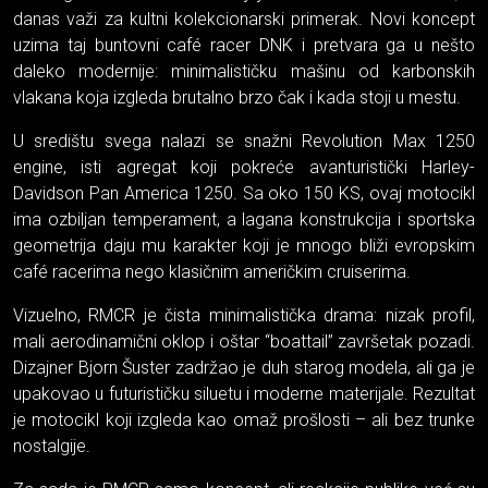
danas važi za kultni kolekcionarski primerak. Novi koncept
uzima taj buntovni café racer DNK i pretvara ga u nešto
daleko modernije: minimalističku mašinu od karbonskih
vlakana koja izgleda brutalno brzo čak i kada stoji u mestu.
U središtu svega nalazi se snažni Revolution Max 1250
engine, isti agregat koji pokreće avanturistički Harley-
Davidson Pan America 1250. Sa oko 150 KS, ovaj motocikl
ima ozbiljan temperament, a lagana konstrukcija i sportska
geometrija daju mu karakter koji je mnogo bliži evropskim
café racerima nego klasičnim američkim cruiserima.
Vizuelno, RMCR je čista minimalistička drama: nizak profil,
mali aerodinamični oklop i oštar “boattail” završetak pozadi.
Dizajner Bjorn Šuster zadržao je duh starog modela, ali ga je
upakovao u futurističku siluetu i moderne materijale. Rezultat
je motocikl koji izgleda kao omaž prošlosti – ali bez trunke
nostalgije.