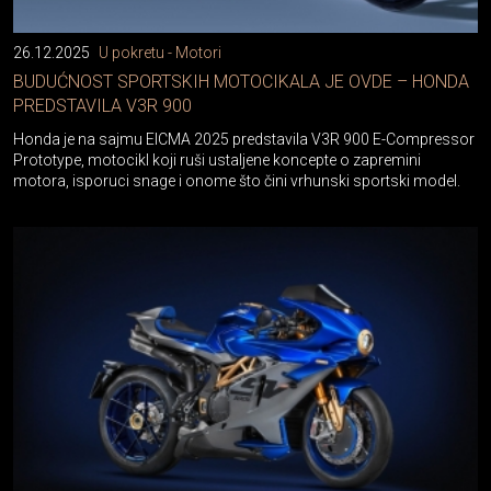
26.12.2025
U pokretu - Motori
BUDUĆNOST SPORTSKIH MOTOCIKALA JE OVDE – HONDA
PREDSTAVILA V3R 900
Honda je na sajmu EICMA 2025 predstavila V3R 900 E-Compressor
Prototype, motocikl koji ruši ustaljene koncepte o zapremini
motora, isporuci snage i onome što čini vrhunski sportski model.