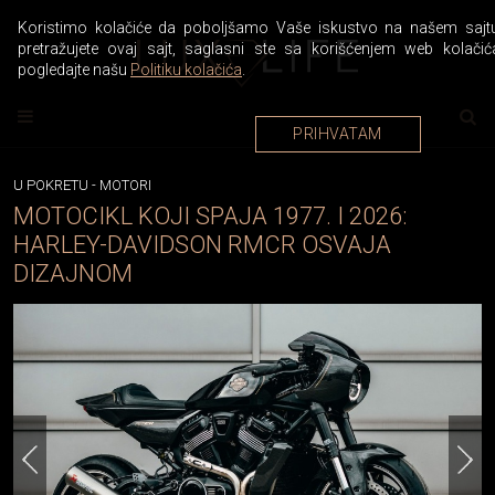
Koristimo kolačiće da poboljšamo Vaše iskustvo na našem sajtu
pretražujete ovaj sajt, saglasni ste sa korišćenjem web kolačić
pogledajte našu
Politiku kolačića
.
PRIHVATAM
U POKRETU
-
MOTORI
MOTOCIKL KOJI SPAJA 1977. I 2026:
HARLEY-DAVIDSON RMCR OSVAJA
DIZAJNOM