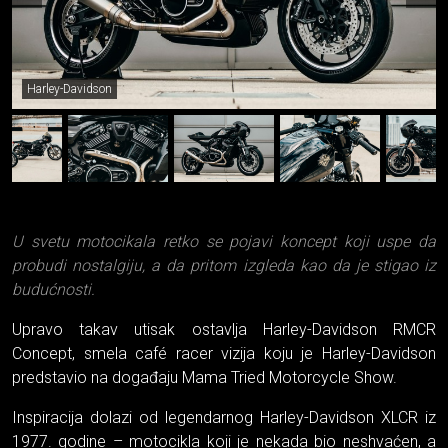
Harley-Davidson
U svetu motocikala retko se pojavi koncept koji uspe da
probudi nostalgiju, a da pritom izgleda kao da je stigao iz
budućnosti.
Upravo takav utisak ostavlja Harley-Davidson RMCR
Concept, smela café racer vizija koju je Harley-Davidson
predstavio na događaju Mama Tried Motorcycle Show.
Inspiracija dolazi od legendarnog Harley-Davidson XLCR iz
1977. godine – motocikla koji je nekada bio neshvaćen, a