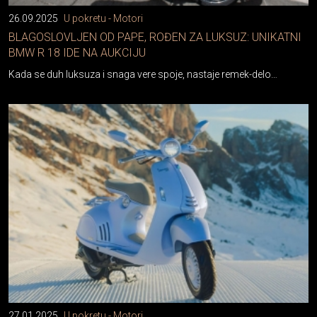
26.09.2025
U pokretu - Motori
BLAGOSLOVLJEN OD PAPE, ROĐEN ZA LUKSUZ: UNIKATNI
BMW R 18 IDE NA AUKCIJU
Kada se duh luksuza i snaga vere spoje, nastaje remek-delo…
27.01.2025
U pokretu - Motori