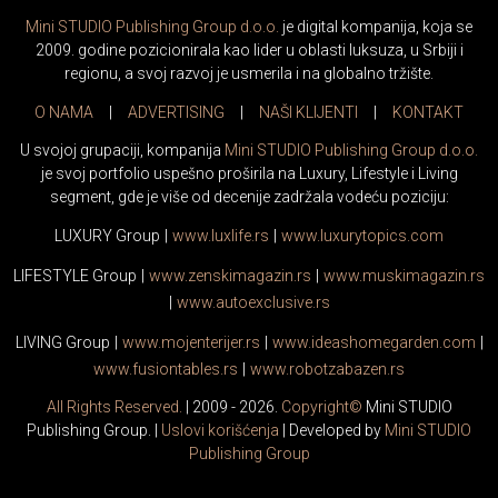
Mini STUDIO Publishing Group d.o.o.
je digital kompanija, koja se
2009. godine pozicionirala kao lider u oblasti luksuza, u Srbiji i
regionu, a svoj razvoj je usmerila i na globalno tržište.
O NAMA
|
ADVERTISING
|
NAŠI KLIJENTI
|
KONTAKT
U svojoj grupaciji, kompanija
Mini STUDIO Publishing Group d.o.o.
je svoj portfolio uspešno proširila na Luxury, Lifestyle i Living
segment, gde je više od decenije zadržala vodeću poziciju:
LUXURY Group
|
www.
luxlife
.rs
|
www.
luxurytopics
.com
LIFESTYLE Group
|
www.
zenski
magazin.rs
|
www.
muski
magazin.rs
|
www.
auto
exclusive.rs
LIVING Group
|
www.
moj
enterijer.rs
|
www.
ideas
homegarden.com
|
www.
fusiontables
.rs
|
www.
robotzabazen
.rs
All Rights Reserved.
| 2009 - 2026.
Copyright©
Mini STUDIO
Publishing Group. |
Uslovi korišćenja
| Developed by
Mini STUDIO
Publishing Group