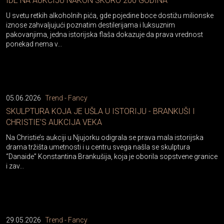
IDE NA AUKCIJU NAKON SKORO 200 GODINA
U svetu retkih alkoholnih pića, gde pojedine boce dostižu milionske
iznose zahvaljujući poznatim destilerijama i luksuznim
pakovanjima, jedna istorijska flaša dokazuje da prava vrednost
ponekad nema v...
05.06.2026
Trend - Fancy
SKULPTURA KOJA JE UŠLA U ISTORIJU - BRANKUŠI I
CHRISTIE’S AUKCIJA VEKA
Na Christie’s aukciji u Njujorku odigrala se prava mala istorijska
drama tržišta umetnosti i u centru svega našla se skulptura
“Danaide” Konstantina Brankušija, koja je oborila sopstvene granice
i zav...
29.05.2026
Trend - Fancy