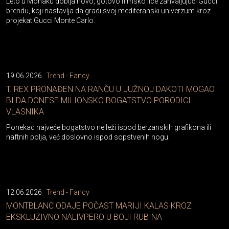
Leto u Monaku dobija novo, gotovo filmsko lice zahvaljujući Gucci
brendu, koji nastavlja da gradi svoj mediteranski univerzum kroz
projekat Gucci Monte Carlo.
19.06.2026
Trend - Fancy
T. REX PRONAĐEN NA RANČU U JUŽNOJ DAKOTI MOGAO
BI DA DONESE MILIONSKO BOGATSTVO PORODICI
VLASNIKA
Ponekad najveće bogatstvo ne leži ispod berzanskih grafikona ili
naftnih polja, već doslovno ispod sopstvenih nogu.
12.06.2026
Trend - Fancy
MONTBLANC ODAJE POČAST MARIJI KALAS KROZ
EKSKLUZIVNO NALIVPERO U BOJI RUBINA