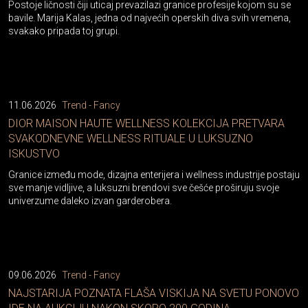
Postoje ličnosti čiji uticaj prevazilazi granice profesije kojom su se
bavile. Marija Kalas, jedna od najvećih operskih diva svih vremena,
svakako pripada toj grupi.
11.06.2026
Trend - Fancy
DIOR MAISON HAUTE WELLNESS KOLEKCIJA PRETVARA
SVAKODNEVNE WELLNESS RITUALE U LUKSUZNO
ISKUSTVO
Granice između mode, dizajna enterijera i wellness industrije postaju
sve manje vidljive, a luksuzni brendovi sve češće proširuju svoje
univerzume daleko izvan garderobera.
09.06.2026
Trend - Fancy
NAJSTARIJA POZNATA FLAŠA VISKIJA NA SVETU PONOVO