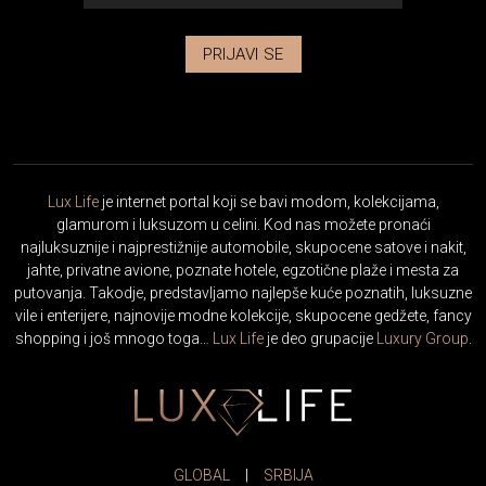
PRIJAVI SE
Lux Life
je internet portal koji se bavi modom, kolekcijama,
glamurom i luksuzom u celini. Kod nas možete pronaći
najluksuznije i najprestižnije automobile, skupocene satove i nakit,
jahte, privatne avione, poznate hotele, egzotične plaže i mesta za
putovanja. Takodje, predstavljamo najlepše kuće poznatih, luksuzne
vile i enterijere, najnovije modne kolekcije, skupocene gedžete, fancy
shopping i još mnogo toga…
Lux Life
je deo grupacije
Luxury Group
.
GLOBAL
|
SRBIJA