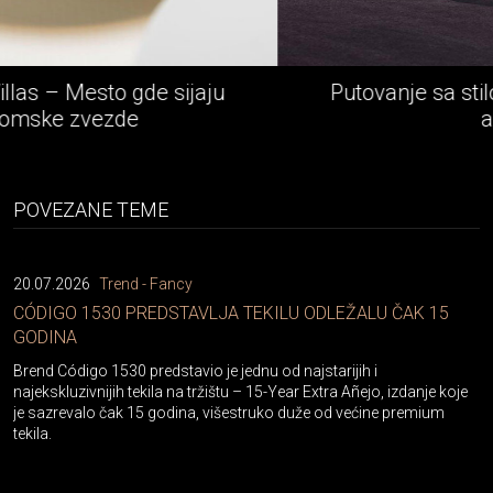
Putovanje sa stilom - Rolls-Royce epska
avantura
POVEZANE TEME
20.07.2026
Trend - Fancy
CÓDIGO 1530 PREDSTAVLJA TEKILU ODLEŽALU ČAK 15
GODINA
Brend Código 1530 predstavio je jednu od najstarijih i
najekskluzivnijih tekila na tržištu – 15-Year Extra Añejo, izdanje koje
je sazrevalo čak 15 godina, višestruko duže od većine premium
tekila.