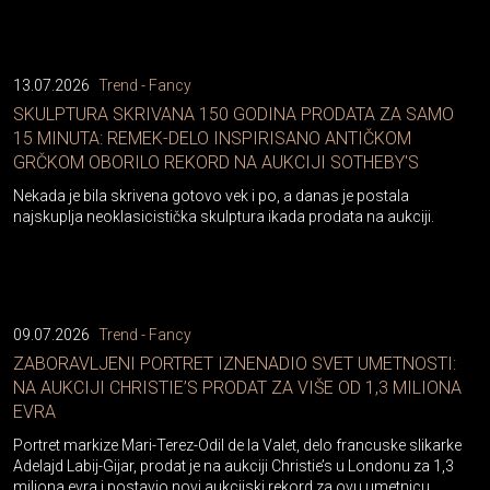
13.07.2026
Trend - Fancy
SKULPTURA SKRIVANA 150 GODINA PRODATA ZA SAMO
15 MINUTA: REMEK-DELO INSPIRISANO ANTIČKOM
GRČKOM OBORILO REKORD NA AUKCIJI SOTHEBY'S
Nekada je bila skrivena gotovo vek i po, a danas je postala
najskuplja neoklasicistička skulptura ikada prodata na aukciji.
09.07.2026
Trend - Fancy
ZABORAVLJENI PORTRET IZNENADIO SVET UMETNOSTI:
NA AUKCIJI CHRISTIE’S PRODAT ZA VIŠE OD 1,3 MILIONA
EVRA
Portret markize Mari-Terez-Odil de la Valet, delo francuske slikarke
Adelajd Labij-Gijar, prodat je na aukciji Christie’s u Londonu za 1,3
miliona evra i postavio novi aukcijski rekord za ovu umetnicu...