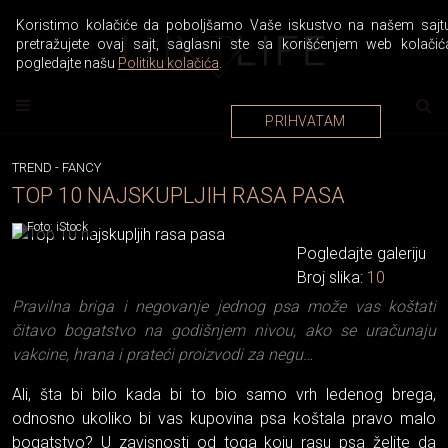
Koristimo kolačiće da poboljšamo Vaše iskustvo na našem sajtu
pretražujete ovaj sajt, saglasni ste sa korišćenjem web kolačić
pogledajte našu
Politiku kolačića
.
PRIHVATAM
TREND
-
FANCY
TOP 10 NAJSKUPLJIH RASA PASA
Foto: iStock
Pogledajte galeriju
Broj slika:
10
Pravilna briga i negovanje jednog psa može vas koštati
čitavo bogatstvo na godišnjem nivou, ako se uračunaju
vakcine, hrana i prateći proizvodi za negu…
Ali, šta bi bilo kada bi to bio samo vrh ledenog brega,
odnosno ukoliko bi vas kupovina psa koštala pravo malo
bogatstvo? U zavisnosti od toga koju rasu psa želite da