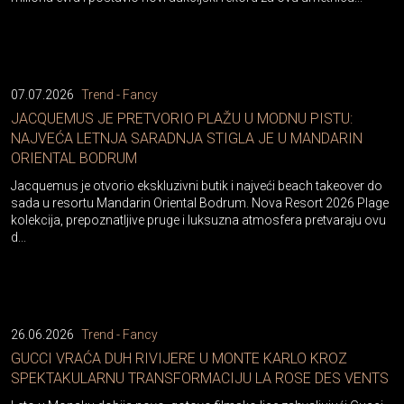
07.07.2026
Trend - Fancy
JACQUEMUS JE PRETVORIO PLAŽU U MODNU PISTU:
NAJVEĆA LETNJA SARADNJA STIGLA JE U MANDARIN
ORIENTAL BODRUM
Jacquemus je otvorio ekskluzivni butik i najveći beach takeover do
sada u resortu Mandarin Oriental Bodrum. Nova Resort 2026 Plage
kolekcija, prepoznatljive pruge i luksuzna atmosfera pretvaraju ovu
d...
26.06.2026
Trend - Fancy
GUCCI VRAĆA DUH RIVIJERE U MONTE KARLO KROZ
SPEKTAKULARNU TRANSFORMACIJU LA ROSE DES VENTS