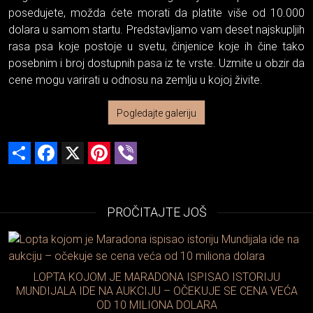
posedujete, možda ćete morati da platite više od 10.000
dolara u samom startu. Predstavljamo vam deset najskupljih
rasa psa koje postoje u svetu, činjenice koje ih čine tako
posebnim i broj dostupnih pasa iz te vrste. Uzmite u obzir da
cene mogu varirati u odnosu na zemlju u kojoj živite.
Pogledajte galeriju
Share
Facebook
X
Pinterest
Viber
PROČITAJTE JOŠ
LOPTA KOJOM JE MARADONA ISPISAO ISTORIJU
MUNDIJALA IDE NA AUKCIJU – OČEKUJE SE CENA VEĆA
OD 10 MILIONA DOLARA