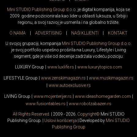
Mini STUDIO Publishing Group d.o.o.
je digital kompanija, koja se
2009. godine pozicionirala kao lider u oblasti luksuza, u Srbiji i
regionu, a svoj razvoj je usmerila i na globalno tržište.
O NAMA
|
ADVERTISING
|
NAŠI KLIJENTI
|
KONTAKT
U svojoj grupaciji, kompanija
Mini STUDIO Publishing Group d.o.o.
je svoj portfolio uspešno proširila na Luxury, Lifestyle i Living
segment, gde je više od decenije zadržala vodeću poziciju:
LUXURY Group
|
www.
luxlife
.rs
|
www.
luxurytopics
.com
LIFESTYLE Group
|
www.
zenski
magazin.rs
|
www.
muski
magazin.rs
|
www.
auto
exclusive.rs
LIVING Group
|
www.
moj
enterijer.rs
|
www.
ideas
homegarden.com
|
www.
fusiontables
.rs
|
www.
robotzabazen
.rs
All Rights Reserved.
| 2009 - 2026.
Copyright©
Mini STUDIO
Publishing Group. |
Uslovi korišćenja
| Developed by
Mini STUDIO
Publishing Group