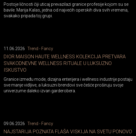
Postoje ličnosti čiji uticaj prevazilazi granice profesije kojom su se
bavile. Marija Kalas, jedna od najvećih operskih diva svih vremena,
svakako pripada toj grupi.
11.06.2026
Trend - Fancy
DIOR MAISON HAUTE WELLNESS KOLEKCIJA PRETVARA
SVAKODNEVNE WELLNESS RITUALE U LUKSUZNO
ISKUSTVO
Granice između mode, dizajna enterijera i wellness industrije postaju
sve manje vidljive, a luksuzni brendovi sve češće proširuju svoje
univerzume daleko izvan garderobera.
09.06.2026
Trend - Fancy
NAJSTARIJA POZNATA FLAŠA VISKIJA NA SVETU PONOVO