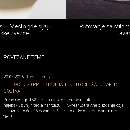
Putovanje sa stilom - Rolls-Royce epska
avantura
POVEZANE TEME
20.07.2026
Trend - Fancy
CÓDIGO 1530 PREDSTAVLJA TEKILU ODLEŽALU ČAK 15
GODINA
Brend Código 1530 predstavio je jednu od najstarijih i
najekskluzivnijih tekila na tržištu – 15-Year Extra Añejo, izdanje koje
je sazrevalo čak 15 godina, višestruko duže od većine premium
tekila.