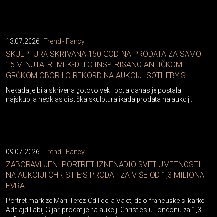
13.07.2026
Trend - Fancy
SKULPTURA SKRIVANA 150 GODINA PRODATA ZA SAMO
15 MINUTA: REMEK-DELO INSPIRISANO ANTIČKOM
GRČKOM OBORILO REKORD NA AUKCIJI SOTHEBY'S
Nekada je bila skrivena gotovo vek i po, a danas je postala
najskuplja neoklasicistička skulptura ikada prodata na aukciji.
09.07.2026
Trend - Fancy
ZABORAVLJENI PORTRET IZNENADIO SVET UMETNOSTI:
NA AUKCIJI CHRISTIE’S PRODAT ZA VIŠE OD 1,3 MILIONA
EVRA
Portret markize Mari-Terez-Odil de la Valet, delo francuske slikarke
Adelajd Labij-Gijar, prodat je na aukciji Christie’s u Londonu za 1,3