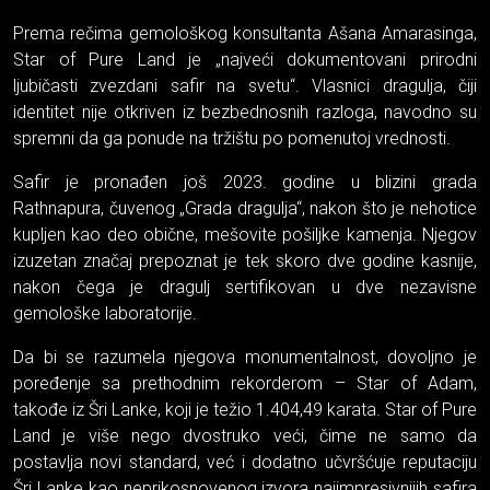
Prema rečima gemološkog konsultanta Ašana Amarasinga,
Star of Pure Land je „najveći dokumentovani prirodni
ljubičasti zvezdani safir na svetu“. Vlasnici dragulja, čiji
identitet nije otkriven iz bezbednosnih razloga, navodno su
spremni da ga ponude na tržištu po pomenutoj vrednosti.
Safir je pronađen još 2023. godine u blizini grada
Rathnapura, čuvenog „Grada dragulja“, nakon što je nehotice
kupljen kao deo obične, mešovite pošiljke kamenja. Njegov
izuzetan značaj prepoznat je tek skoro dve godine kasnije,
nakon čega je dragulj sertifikovan u dve nezavisne
gemološke laboratorije.
Da bi se razumela njegova monumentalnost, dovoljno je
poređenje sa prethodnim rekorderom – Star of Adam,
takođe iz Šri Lanke, koji je težio 1.404,49 karata. Star of Pure
Land je više nego dvostruko veći, čime ne samo da
postavlja novi standard, već i dodatno učvršćuje reputaciju
Šri Lanke kao neprikosnovenog izvora najimpresivnijih safira