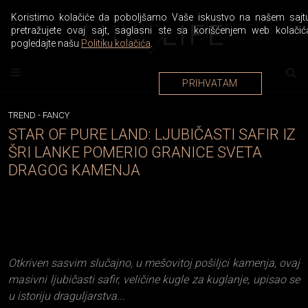
Koristimo kolačiće da poboljšamo Vaše iskustvo na našem sajtu
pretražujete ovaj sajt, saglasni ste sa korišćenjem web kolačić
pogledajte našu
Politiku kolačića
.
PRIHVATAM
TREND
-
FANCY
STAR OF PURE LAND: LJUBIČASTI SAFIR IZ
ŠRI LANKE POMERIO GRANICE SVETA
DRAGOG KAMENJA
Otkriven sasvim slučajno, u mešovitoj pošiljci kamenja, ovaj
masivni ljubičasti safir, veličine kugle za kuglanje, upisao se
u istoriju draguljarstva...