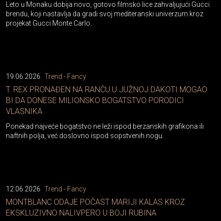
Leto u Monaku dobija novo, gotovo filmsko lice zahvaljujući Gucci
brendu, koji nastavlja da gradi svoj mediteranski univerzum kroz
projekat Gucci Monte Carlo.
19.06.2026
Trend - Fancy
T. REX PRONAĐEN NA RANČU U JUŽNOJ DAKOTI MOGAO
BI DA DONESE MILIONSKO BOGATSTVO PORODICI
VLASNIKA
Ponekad najveće bogatstvo ne leži ispod berzanskih grafikona ili
naftnih polja, već doslovno ispod sopstvenih nogu.
12.06.2026
Trend - Fancy
MONTBLANC ODAJE POČAST MARIJI KALAS KROZ
EKSKLUZIVNO NALIVPERO U BOJI RUBINA