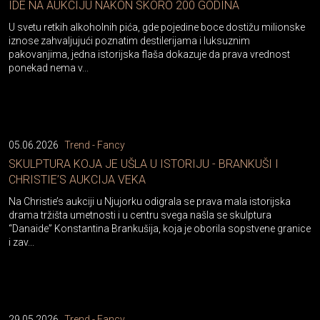
IDE NA AUKCIJU NAKON SKORO 200 GODINA
U svetu retkih alkoholnih pića, gde pojedine boce dostižu milionske
iznose zahvaljujući poznatim destilerijama i luksuznim
pakovanjima, jedna istorijska flaša dokazuje da prava vrednost
ponekad nema v...
05.06.2026
Trend - Fancy
SKULPTURA KOJA JE UŠLA U ISTORIJU - BRANKUŠI I
CHRISTIE’S AUKCIJA VEKA
Na Christie’s aukciji u Njujorku odigrala se prava mala istorijska
drama tržišta umetnosti i u centru svega našla se skulptura
“Danaide” Konstantina Brankušija, koja je oborila sopstvene granice
i zav...
29.05.2026
Trend - Fancy