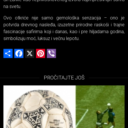
na svetu.
Ovo otkriće nije samo gemološka senzacija – ono je
potvrda drevnog nasleđa, izuzetne prirodne raskoši i trajne
fascinacije safirima koji i danas, kao i pre hiljadama godina,
simbolizuju moć, luksuz i večnu lepotu.
Share
Facebook
X
Pinterest
Viber
PROČITAJTE JOŠ