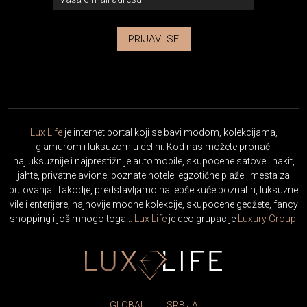
PRIJAVI SE
Lux Life
je internet portal koji se bavi modom, kolekcijama,
glamurom i luksuzom u celini. Kod nas možete pronaći
najluksuznije i najprestižnije automobile, skupocene satove i nakit,
jahte, privatne avione, poznate hotele, egzotične plaže i mesta za
putovanja. Takodje, predstavljamo najlepše kuće poznatih, luksuzne
vile i enterijere, najnovije modne kolekcije, skupocene gedžete, fancy
shopping i još mnogo toga…
Lux Life
je deo grupacije
Luxury Group
.
GLOBAL
|
SRBIJA