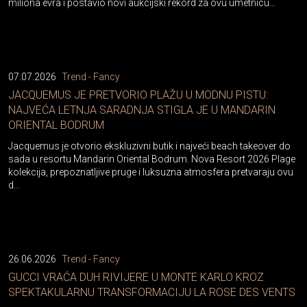
miliona evra i postavio novi aukcijski rekord za ovu umetnicu...
07.07.2026
Trend - Fancy
JACQUEMUS JE PRETVORIO PLAŽU U MODNU PISTU:
NAJVEĆA LETNJA SARADNJA STIGLA JE U MANDARIN
ORIENTAL BODRUM
Jacquemus je otvorio ekskluzivni butik i najveći beach takeover do
sada u resortu Mandarin Oriental Bodrum. Nova Resort 2026 Plage
kolekcija, prepoznatljive pruge i luksuzna atmosfera pretvaraju ovu
d...
26.06.2026
Trend - Fancy
GUCCI VRAĆA DUH RIVIJERE U MONTE KARLO KROZ
SPEKTAKULARNU TRANSFORMACIJU LA ROSE DES VENTS