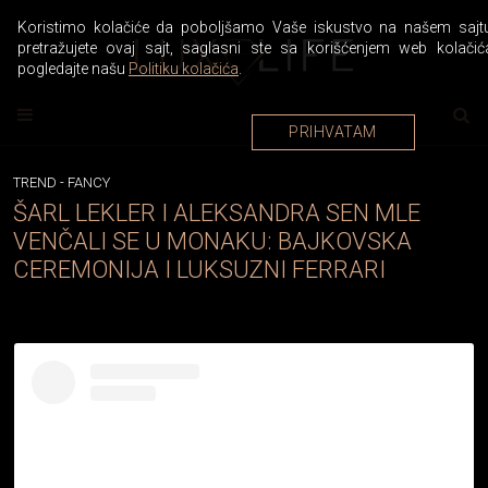
Koristimo kolačiće da poboljšamo Vaše iskustvo na našem sajtu
pretražujete ovaj sajt, saglasni ste sa korišćenjem web kolačić
pogledajte našu
Politiku kolačića
.
PRIHVATAM
TREND
-
FANCY
ŠARL LEKLER I ALEKSANDRA SEN MLE
VENČALI SE U MONAKU: BAJKOVSKA
CEREMONIJA I LUKSUZNI FERRARI