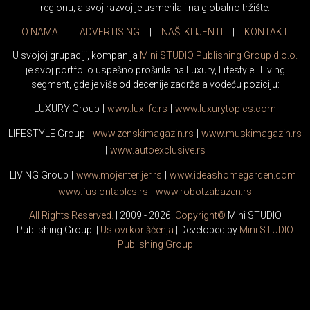
regionu, a svoj razvoj je usmerila i na globalno tržište.
O NAMA
|
ADVERTISING
|
NAŠI KLIJENTI
|
KONTAKT
U svojoj grupaciji, kompanija
Mini STUDIO Publishing Group d.o.o.
je svoj portfolio uspešno proširila na Luxury, Lifestyle i Living
segment, gde je više od decenije zadržala vodeću poziciju:
LUXURY Group
|
www.
luxlife
.rs
|
www.
luxurytopics
.com
LIFESTYLE Group
|
www.
zenski
magazin.rs
|
www.
muski
magazin.rs
|
www.
auto
exclusive.rs
LIVING Group
|
www.
moj
enterijer.rs
|
www.
ideas
homegarden.com
|
www.
fusiontables
.rs
|
www.
robotzabazen
.rs
All Rights Reserved.
| 2009 - 2026.
Copyright©
Mini STUDIO
Publishing Group. |
Uslovi korišćenja
| Developed by
Mini STUDIO
Publishing Group