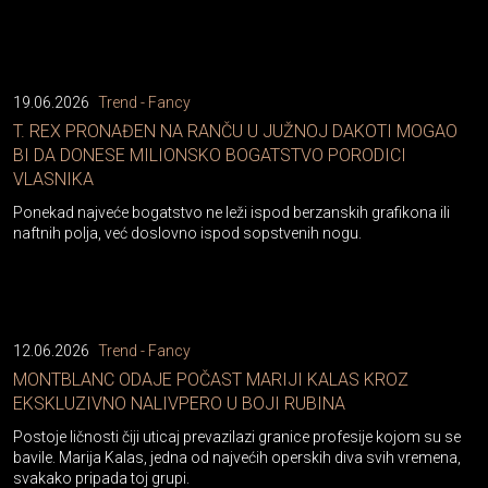
19.06.2026
Trend - Fancy
T. REX PRONAĐEN NA RANČU U JUŽNOJ DAKOTI MOGAO
BI DA DONESE MILIONSKO BOGATSTVO PORODICI
VLASNIKA
Ponekad najveće bogatstvo ne leži ispod berzanskih grafikona ili
naftnih polja, već doslovno ispod sopstvenih nogu.
12.06.2026
Trend - Fancy
MONTBLANC ODAJE POČAST MARIJI KALAS KROZ
EKSKLUZIVNO NALIVPERO U BOJI RUBINA
Postoje ličnosti čiji uticaj prevazilazi granice profesije kojom su se
bavile. Marija Kalas, jedna od najvećih operskih diva svih vremena,
svakako pripada toj grupi.