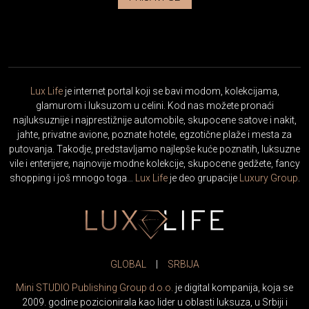
Lux Life
je internet portal koji se bavi modom, kolekcijama,
glamurom i luksuzom u celini. Kod nas možete pronaći
najluksuznije i najprestižnije automobile, skupocene satove i nakit,
jahte, privatne avione, poznate hotele, egzotične plaže i mesta za
putovanja. Takodje, predstavljamo najlepše kuće poznatih, luksuzne
vile i enterijere, najnovije modne kolekcije, skupocene gedžete, fancy
shopping i još mnogo toga…
Lux Life
je deo grupacije
Luxury Group
.
GLOBAL
|
SRBIJA
Mini STUDIO Publishing Group d.o.o.
je digital kompanija, koja se
2009. godine pozicionirala kao lider u oblasti luksuza, u Srbiji i