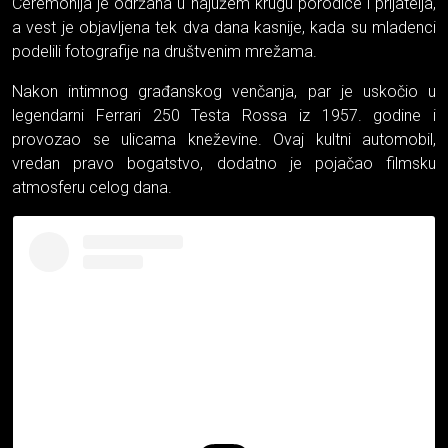
Ceremonija je održana u najužem krugu porodice i prijatelja,
a vest je objavljena tek dva dana kasnije, kada su mladenci
podelili fotografije na društvenim mrežama.
Nakon intimnog građanskog venčanja, par je uskočio u
legendarni Ferrari 250 Testa Rossa iz 1957. godine i
provozao se ulicama kneževine. Ovaj kultni automobil,
vredan pravo bogatstvo, dodatno je pojačao filmsku
atmosferu celog dana.