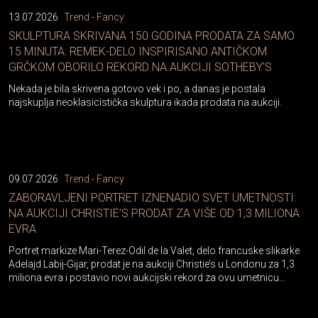
13.07.2026
Trend - Fancy
SKULPTURA SKRIVANA 150 GODINA PRODATA ZA SAMO
15 MINUTA: REMEK-DELO INSPIRISANO ANTIČKOM
GRČKOM OBORILO REKORD NA AUKCIJI SOTHEBY'S
Nekada je bila skrivena gotovo vek i po, a danas je postala
najskuplja neoklasicistička skulptura ikada prodata na aukciji.
09.07.2026
Trend - Fancy
ZABORAVLJENI PORTRET IZNENADIO SVET UMETNOSTI:
NA AUKCIJI CHRISTIE’S PRODAT ZA VIŠE OD 1,3 MILIONA
EVRA
Portret markize Mari-Terez-Odil de la Valet, delo francuske slikarke
Adelajd Labij-Gijar, prodat je na aukciji Christie’s u Londonu za 1,3
miliona evra i postavio novi aukcijski rekord za ovu umetnicu...