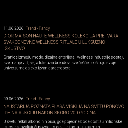
11.06.2026
Trend - Fancy
DIOR MAISON HAUTE WELLNESS KOLEKCIJA PRETVARA
SVAKODNEVNE WELLNESS RITUALE U LUKSUZNO
ISKUSTVO
Granice između mode, dizajna enterijera i wellness industrije postaju
sve manje vidljive, a luksuzni brendovi sve češće proširuju svoje
univerzume daleko izvan garderobera.
09.06.2026
Trend - Fancy
NAJSTARIJA POZNATA FLAŠA VISKIJA NA SVETU PONOVO
IDE NA AUKCIJU NAKON SKORO 200 GODINA
U svetu retkih alkoholnih pića, gde pojedine boce dostižu milionske
iznose zahvaljujući poznatim destilerijama i luksuznim