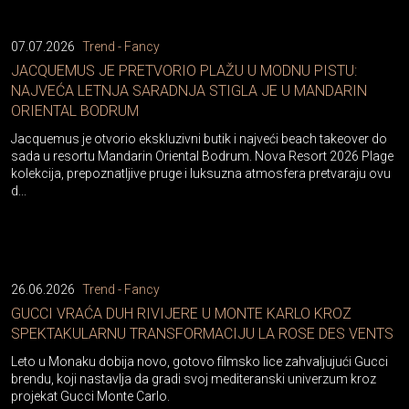
07.07.2026
Trend - Fancy
JACQUEMUS JE PRETVORIO PLAŽU U MODNU PISTU:
NAJVEĆA LETNJA SARADNJA STIGLA JE U MANDARIN
ORIENTAL BODRUM
Jacquemus je otvorio ekskluzivni butik i najveći beach takeover do
sada u resortu Mandarin Oriental Bodrum. Nova Resort 2026 Plage
kolekcija, prepoznatljive pruge i luksuzna atmosfera pretvaraju ovu
d...
26.06.2026
Trend - Fancy
GUCCI VRAĆA DUH RIVIJERE U MONTE KARLO KROZ
SPEKTAKULARNU TRANSFORMACIJU LA ROSE DES VENTS
Leto u Monaku dobija novo, gotovo filmsko lice zahvaljujući Gucci
brendu, koji nastavlja da gradi svoj mediteranski univerzum kroz
projekat Gucci Monte Carlo.