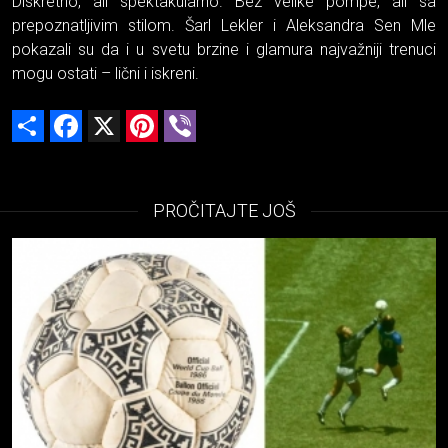
Diskretno, ali spektakularno. Bez velike pompe, ali sa
prepoznatljivim stilom. Šarl Lekler i Aleksandra Sen Mle
pokazali su da i u svetu brzine i glamura najvažniji trenuci
mogu ostati – lični i iskreni.
Share
Facebook
X
Pinterest
Viber
PROČITAJTE JOŠ