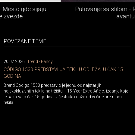
Putovanje sa stilom - Rolls-Royce epska
avantura
POVEZANE TEME
20.07.2026
Trend - Fancy
CÓDIGO 1530 PREDSTAVLJA TEKILU ODLEŽALU ČAK 15
GODINA
Brend Código 1530 predstavio je jednu od najstarijih i
najekskluzivnijih tekila na tržištu – 15-Year Extra Añejo, izdanje koje
je sazrevalo čak 15 godina, višestruko duže od većine premium
tekila.