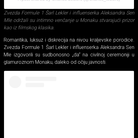
Zvezda Formule 1 Šarl Lekler i influenserka Aleksandra Sen
Mle održali su intimno venčanje u Monaku stvarajući prizor
kao iz filmskog klasika.
Romantika, luksuz i diskrecija na nivou kraljevske porodice.
Zvezda Formule 1 Šarl Lekler i influenserka Aleksandra Sen
Mle izgovorili su sudbonosno „da“ na civilnoj ceremoniji u
glamuroznom Monaku, daleko od očiju javnosti.