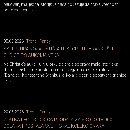
pakovanjima, jedna istorijska flaša dokazuje da prava vrednost
ponekad nema v...
05.06.2026
Trend - Fancy
SKULPTURA KOJA JE UŠLA U ISTORIJU - BRANKUŠI I
CHRISTIE’S AUKCIJA VEKA
Na Christie’s aukciji u Njujorku odigrala se prava mala istorijska
drama tržišta umetnosti i u centru svega našla se skulptura
“Danaide” Konstantina Brankušija, koja je oborila sopstvene granice
i zav...
29.05.2026
Trend - Fancy
ZLATNA LEGO KOCKICA PRODATA ZA SKORO 18.000
DOLARA I POSTALA SVETI GRAL KOLEKCIONARA