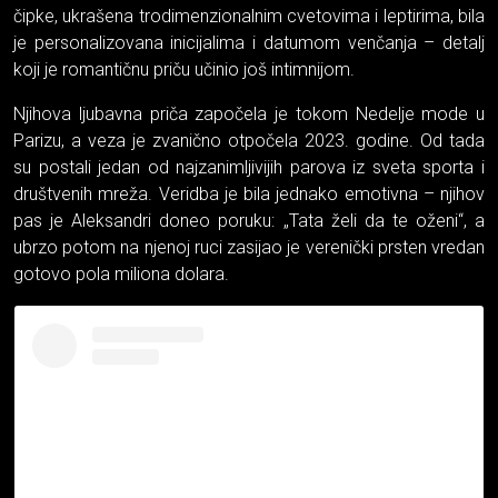
čipke, ukrašena trodimenzionalnim cvetovima i leptirima, bila
je personalizovana inicijalima i datumom venčanja – detalj
koji je romantičnu priču učinio još intimnijom.
Njihova ljubavna priča započela je tokom Nedelje mode u
Parizu, a veza je zvanično otpočela 2023. godine. Od tada
su postali jedan od najzanimljivijih parova iz sveta sporta i
društvenih mreža. Veridba je bila jednako emotivna – njihov
pas je Aleksandri doneo poruku: „Tata želi da te oženi“, a
ubrzo potom na njenoj ruci zasijao je verenički prsten vredan
gotovo pola miliona dolara.