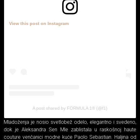
View this post on Instagram
A post shared by FORMULA 1® (@f1)
Mladoženja je nosio svetlobež odelo, elegantno i svedeno,
dok je Aleksandra Sen Mle zablistala u raskošnoj haute
couture venčanici modne kuće Paolo Sebastian. Haljina od