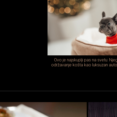
Ovo je najskuplji pas na svetu: Nj
održavanje košta kao luksuzan aut