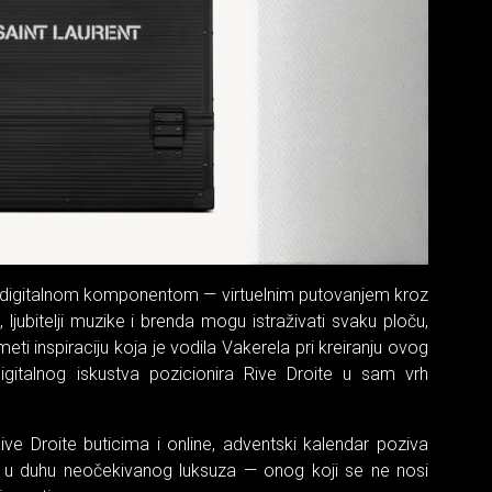
m digitalnom komponentom — virtuelnim putovanjem kroz
ljubitelji muzike i brenda mogu istraživati svaku ploču,
eti inspiraciju koja je vodila Vakerela pri kreiranju ovog
igitalnog iskustva pozicionira Rive Droite u sam vrh
ive Droite buticima i online, adventski kalendar poziva
a u duhu neočekivanog luksuza — onog koji se ne nosi