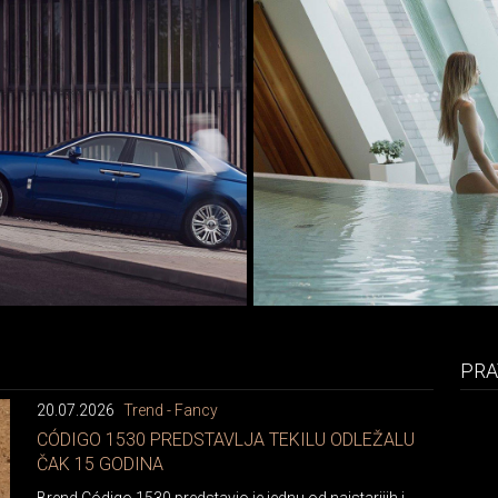
PRA
20.07.2026
Trend - Fancy
CÓDIGO 1530 PREDSTAVLJA TEKILU ODLEŽALU
ČAK 15 GODINA
Brend Código 1530 predstavio je jednu od najstarijih i