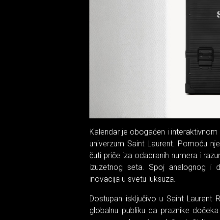
Kalendar je obogaćen i interaktivno
univerzum Saint Laurent. Pomoću nje, 
čuti priče iza odabranih numera i razum
izuzetnog seta. Spoj analognog i d
inovacija u svetu luksuza.
Dostupan isključivo u Saint Laurent R
globalnu publiku da praznike doček