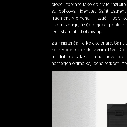
ploče, izabrane tako da prate različite
su oblikovali identitet Saint Laure
fragment vremena — zvučni ispis ko
ovom izdanju, fizički objekat postaje 
jedinstven ritual otkrivanja.
Za najistančanije kolekcionare, Saint 
koje vode ka ekskluzivnim Rive Dro
modnih dodataka. Time adventski k
namenjen onima koji cene retkost, iznen