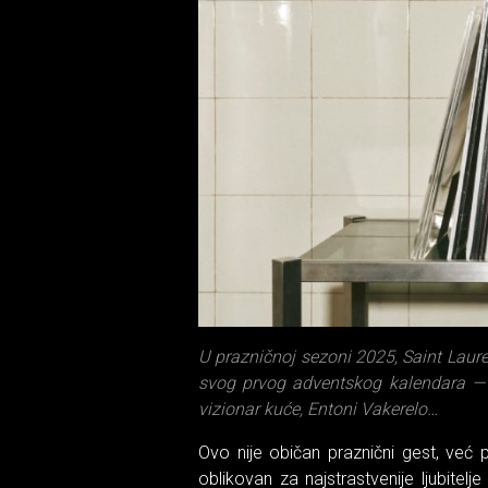
U prazničnoj sezoni 2025, Saint Laur
svog prvog adventskog kalendara — ko
vizionar kuće, Entoni Vakerelo…
Ovo nije običan praznični gest, već pa
oblikovan za najstrastvenije ljubitel