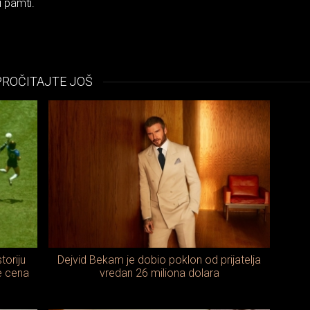
i pamti.
PROČITAJTE JOŠ
toriju
Dejvid Bekam je dobio poklon od prijatelja
e cena
vredan 26 miliona dolara