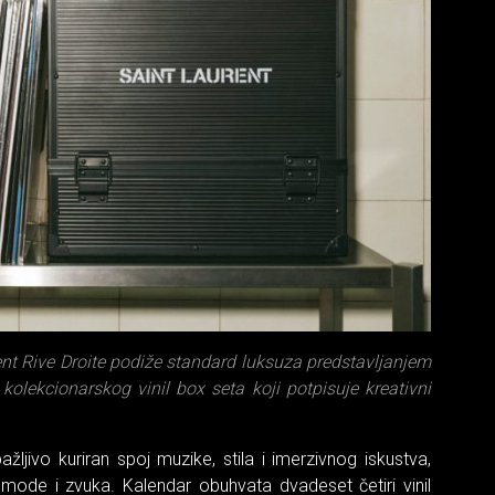
ent Rive Droite podiže standard luksuza predstavljanjem
lekcionarskog vinil box seta koji potpisuje kreativni
žljivo kuriran spoj muzike, stila i imerzivnog iskustva,
je mode i zvuka. Kalendar obuhvata dvadeset četiri vinil