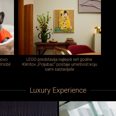
egovo
LEGO predstavlja najlepši set godine:
omobil
Klimtov „Poljubac“ postaje umetnost koju
sami sastavljate
Luxury Experience