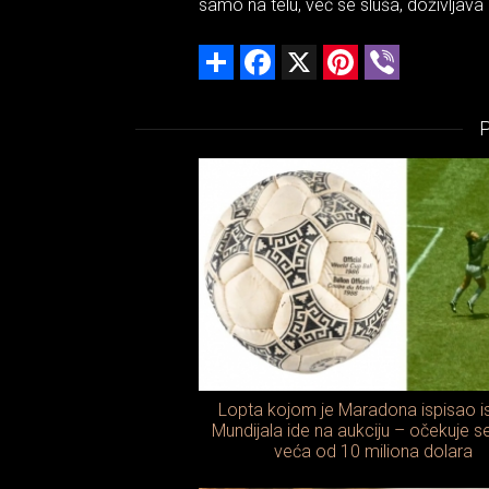
samo na telu, već se sluša, doživljava 
Share
Facebook
X
Pinterest
Viber
Lopta kojom je Maradona ispisao is
Mundijala ide na aukciju – očekuje s
veća od 10 miliona dolara