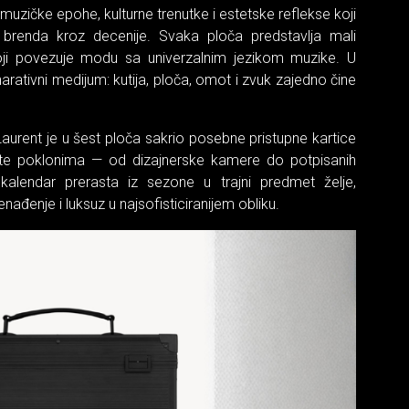
 muzičke epohe, kulturne trenutke i estetske reflekse koji
nt brenda kroz decenije. Svaka ploča predstavlja mali
ji povezuje modu sa univerzalnim jezikom muzike. U
narativni medijum: kutija, ploča, omot i zvuk zajedno čine
Laurent je u šest ploča sakrio posebne pristupne kartice
ite poklonima — od dizajnerske kamere do potpisanih
alendar prerasta iz sezone u trajni predmet želje,
ađenje i luksuz u najsofisticiranijem obliku.