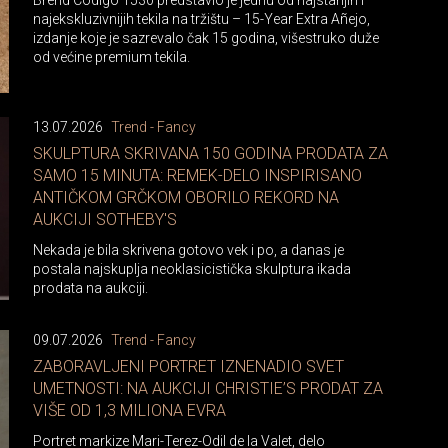
najekskluzivnijih tekila na tržištu – 15-Year Extra Añejo,
izdanje koje je sazrevalo čak 15 godina, višestruko duže
od većine premium tekila.
13.07.2026
Trend - Fancy
SKULPTURA SKRIVANA 150 GODINA PRODATA ZA
SAMO 15 MINUTA: REMEK-DELO INSPIRISANO
ANTIČKOM GRČKOM OBORILO REKORD NA
AUKCIJI SOTHEBY'S
Nekada je bila skrivena gotovo vek i po, a danas je
postala najskuplja neoklasicistička skulptura ikada
prodata na aukciji.
09.07.2026
Trend - Fancy
ZABORAVLJENI PORTRET IZNENADIO SVET
UMETNOSTI: NA AUKCIJI CHRISTIE’S PRODAT ZA
VIŠE OD 1,3 MILIONA EVRA
Portret markize Mari-Terez-Odil de la Valet, delo