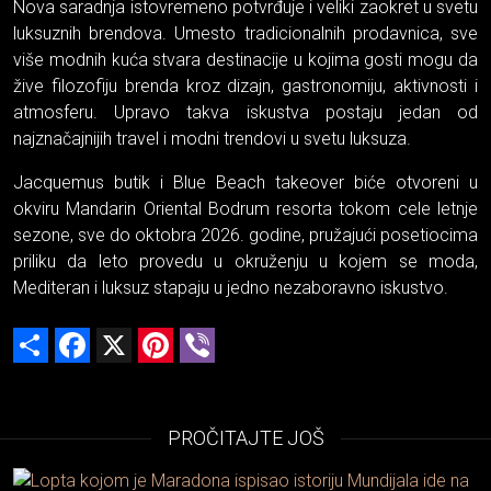
Nova saradnja istovremeno potvrđuje i veliki zaokret u svetu
luksuznih brendova. Umesto tradicionalnih prodavnica, sve
više modnih kuća stvara destinacije u kojima gosti mogu da
žive filozofiju brenda kroz dizajn, gastronomiju, aktivnosti i
atmosferu. Upravo takva iskustva postaju jedan od
najznačajnijih travel i modni trendovi u svetu luksuza.
Jacquemus butik i Blue Beach takeover biće otvoreni u
okviru Mandarin Oriental Bodrum resorta tokom cele letnje
sezone, sve do oktobra 2026. godine, pružajući posetiocima
priliku da leto provedu u okruženju u kojem se moda,
Mediteran i luksuz stapaju u jedno nezaboravno iskustvo.
Share
Facebook
X
Pinterest
Viber
PROČITAJTE JOŠ