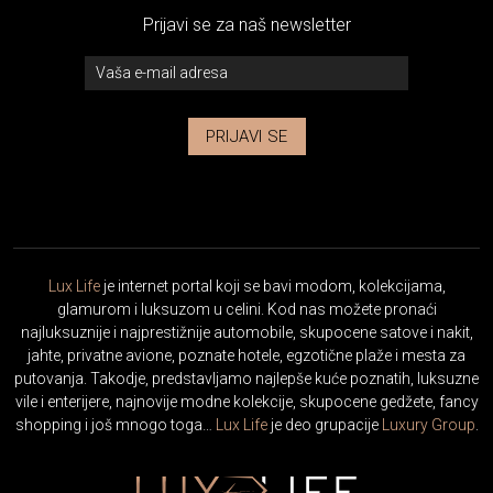
Prijavi se za naš newsletter
PRIJAVI SE
Lux Life
je internet portal koji se bavi modom, kolekcijama,
glamurom i luksuzom u celini. Kod nas možete pronaći
najluksuznije i najprestižnije automobile, skupocene satove i nakit,
jahte, privatne avione, poznate hotele, egzotične plaže i mesta za
putovanja. Takodje, predstavljamo najlepše kuće poznatih, luksuzne
vile i enterijere, najnovije modne kolekcije, skupocene gedžete, fancy
shopping i još mnogo toga…
Lux Life
je deo grupacije
Luxury Group
.