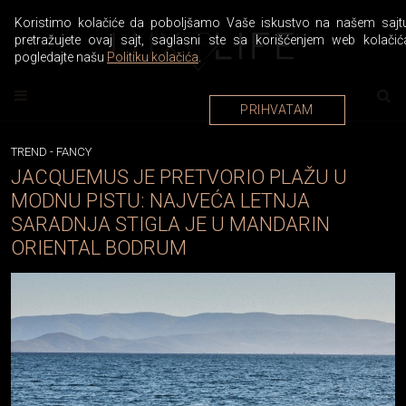
Koristimo kolačiće da poboljšamo Vaše iskustvo na našem sajtu
pretražujete ovaj sajt, saglasni ste sa korišćenjem web kolačić
pogledajte našu
Politiku kolačića
.
PRIHVATAM
TREND
-
FANCY
JACQUEMUS JE PRETVORIO PLAŽU U
MODNU PISTU: NAJVEĆA LETNJA
SARADNJA STIGLA JE U MANDARIN
ORIENTAL BODRUM