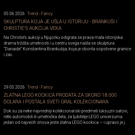
05.06.2026
Trend - Fancy
SKULPTURA KOJA JE UŠLA U ISTORIJU - BRANKUŠI I
CHRISTIE’S AUKCIJA VEKA
Na Christie’s aukciji u Njujorku odigrala se prava mala istorijska
drama tržišta umetnosti i u centru svega našla se skulptura
“Danaide” Konstantina Brankušija, koja je oborila sopstvene granice
i zav...
29.05.2026
Trend - Fancy
ZLATNA LEGO KOCKICA PRODATA ZA SKORO 18.000
DOLARA I POSTALA SVETI GRAL KOLEKCIONARA
Dok su za neke najvredniji kolekcionarski predmeti luksuzni satovi,
retki automobili ili umetnička dela, za ljubitelje LEGO univerzuma
jedan od najvećih snova jeste zlatna LEGO kockica — i upravo je j...