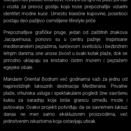
i vozila za prevoz gostiju koja nose prepoznatljiv vizuelni
identitet modne kuće. Umesto klasične kupovine, posetioci
postaju deo pažljivo osmišljene lifestyle priče.
Prepoznatljive grafičke pruge, jedan od zaštitnih znakova
Jacquemusa, ponovo su u centru pažnje. Inspirisane
mediteranskim pejzažima, sunčevom svetlošću i bezbrižnim
letnjim danima, one unose živost u svaki kutak plaže, dok se
prirodno uklapaju sa kristalno čistim morem i pejzažem
egejske obale.
Mandarin Oriental Bodrum već godinama važi za jednu od
najprestižnijih luksuznih destinacija Mediterana. Privatne
plaže, vrhunska usluga i spektakularni pogledi čine savršenu
kulisu za saradnju koja briše granicu između mode i
putovanja. Ovakvi projekti potvrđuju da se savremeni luksuz
danas ne meri samo ekskluzivnim proizvodima, već
jedinstvenim iskustvima koja ostavljaju utisak.