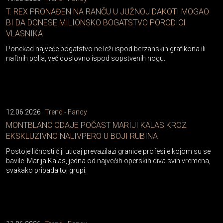
T. REX PRONAĐEN NA RANČU U JUŽNOJ DAKOTI MOGAO
BI DA DONESE MILIONSKO BOGATSTVO PORODICI
VLASNIKA
Ponekad najveće bogatstvo ne leži ispod berzanskih grafikona ili
naftnih polja, već doslovno ispod sopstvenih nogu.
12.06.2026
Trend - Fancy
MONTBLANC ODAJE POČAST MARIJI KALAS KROZ
EKSKLUZIVNO NALIVPERO U BOJI RUBINA
Postoje ličnosti čiji uticaj prevazilazi granice profesije kojom su se
bavile. Marija Kalas, jedna od najvećih operskih diva svih vremena,
svakako pripada toj grupi.