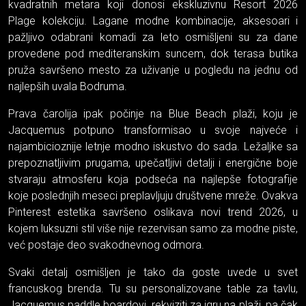
kvadratnih metara koji donosi ekskluzivnu Resort 2026
Plage kolekciju. Lagane modne kombinacije, aksesoari i
pažljivo odabrani komadi za leto osmišljeni su za dane
provedene pod mediteranskim suncem, dok terasa butika
pruža savršeno mesto za uživanje u pogledu na jednu od
najlepših uvala Bodruma.
Prava čarolija ipak počinje na Blue Beach plaži, koju je
Jacquemus potpuno transformisao u svoje najveće i
najambicioznije letnje modno iskustvo do sada. Ležaljke sa
prepoznatljivim prugama, upečatljivi detalji i energične boje
stvaraju atmosferu koja podseća na najlepše fotografije
koje poslednjih meseci preplavljuju društvene mreže. Ovakva
Pinterest estetika savršeno oslikava novi trend 2026, u
kojem luksuzni stil više nije rezervisan samo za modne piste,
već postaje deo svakodnevnog odmora.
Svaki detalj osmišljen je tako da goste uvede u svet
francuskog brenda. Tu su personalizovane table za tavlu,
Jacquemus paddle boardovi, rekviziti za igru na plaži, pa čak