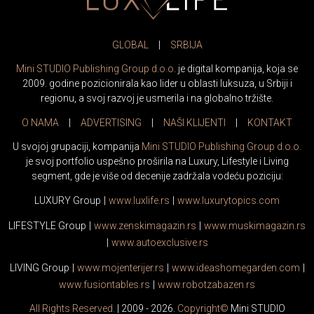
GLOBAL
|
SRBIJA
Mini STUDIO Publishing Group d.o.o.
je digital kompanija, koja se
2009. godine pozicionirala kao lider u oblasti luksuza, u Srbiji i
regionu, a svoj razvoj je usmerila i na globalno tržište.
O NAMA
|
ADVERTISING
|
NAŠI KLIJENTI
|
KONTAKT
U svojoj grupaciji, kompanija
Mini STUDIO Publishing Group d.o.o.
je svoj portfolio uspešno proširila na Luxury, Lifestyle i Living
segment, gde je više od decenije zadržala vodeću poziciju:
LUXURY Group
|
www.
luxlife
.rs
|
www.
luxurytopics
.com
LIFESTYLE Group
|
www.
zenski
magazin.rs
|
www.
muski
magazin.rs
|
www.
auto
exclusive.rs
LIVING Group
|
www.
moj
enterijer.rs
|
www.
ideas
homegarden.com
|
www.
fusiontables
.rs
|
www.
robotzabazen
.rs
All Rights Reserved.
| 2009 - 2026.
Copyright©
Mini STUDIO