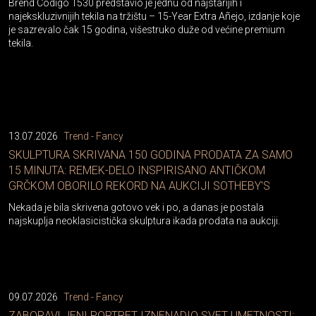
Brend Código 1530 predstavio je jednu od najstarijih i
najekskluzivnijih tekila na tržištu – 15-Year Extra Añejo, izdanje koje
je sazrevalo čak 15 godina, višestruko duže od većine premium
tekila.
13.07.2026
Trend - Fancy
SKULPTURA SKRIVANA 150 GODINA PRODATA ZA SAMO
15 MINUTA: REMEK-DELO INSPIRISANO ANTIČKOM
GRČKOM OBORILO REKORD NA AUKCIJI SOTHEBY'S
Nekada je bila skrivena gotovo vek i po, a danas je postala
najskuplja neoklasicistička skulptura ikada prodata na aukciji.
09.07.2026
Trend - Fancy
ZABORAVLJENI PORTRET IZNENADIO SVET UMETNOSTI: