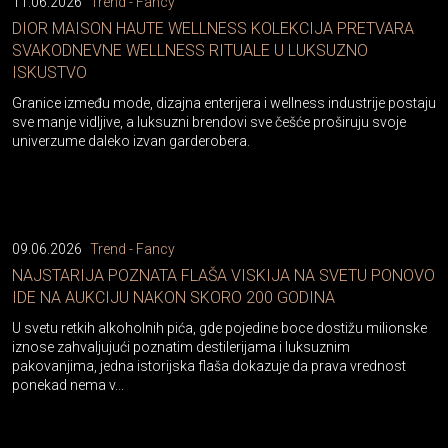
11.06.2026
Trend - Fancy
DIOR MAISON HAUTE WELLNESS KOLEKCIJA PRETVARA
SVAKODNEVNE WELLNESS RITUALE U LUKSUZNO
ISKUSTVO
Granice između mode, dizajna enterijera i wellness industrije postaju
sve manje vidljive, a luksuzni brendovi sve češće proširuju svoje
univerzume daleko izvan garderobera.
09.06.2026
Trend - Fancy
NAJSTARIJA POZNATA FLAŠA VISKIJA NA SVETU PONOVO
IDE NA AUKCIJU NAKON SKORO 200 GODINA
U svetu retkih alkoholnih pića, gde pojedine boce dostižu milionske
iznose zahvaljujući poznatim destilerijama i luksuznim
pakovanjima, jedna istorijska flaša dokazuje da prava vrednost
ponekad nema v...