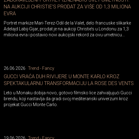
NA AUKCIJI CHRISTIE’S PRODAT ZA VIŠE OD 1,3 MILIONA
EVRA
Portret markize Mari-Terez-Odil de la Valet, delo francuske slikarke
Adelajd Labij-Gijar, prodat je na aukciji Christie’s u Londonu za 1,3
miliona evra i postavio novi aukcijski rekord za ovu umetnicu...
26.06.2026
Trend - Fancy
GUCCI VRAĆA DUH RIVIJERE U MONTE KARLO KROZ
SPEKTAKULARNU TRANSFORMACIJU LA ROSE DES VENTS
Leto u Monaku dobija novo, gotovo filmsko lice zahvaljujući Gucci
brendu, koji nastavlja da gradi svoj mediteranski univerzum kroz
projekat Gucci Monte Carlo.
19.06.2026
Trend - Fancy