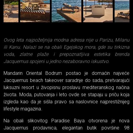
Ovog leta najpoželjnija modna adresa nije u Parizu, Milanu
ili Kanu. Nalazi se na obali Egejskog mora, gde su tirkizna
voda, zlatne plaže i prepoznatljiva estetika brenda
Jacquemus spojeni u jedno nezaboravno iskustvo.
Mandarin Oriental Bodrum postao je domaćin najveće
Jacquemus beach takeover saradnje do sada, pretvarajući
luksuzni resort u živopisnu proslavu mediteranskog načina
života. Moda, putovanja i leto ovde se stapaju u priču koja
izgleda kao da je sišla pravo sa naslovnice najprestižnijeg
lifestyle magazina.
Na obali slikovitog Paradise Baya otvorena je nova
Jacquemus prodavnica, elegantan butik površine 98