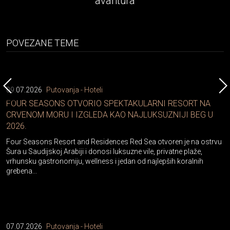
avantura
POVEZANE TEME
09.07.2026
Putovanja - Hoteli
FOUR SEASONS OTVORIO SPEKTAKULARNI RESORT NA
CRVENOM MORU I IZGLEDA KAO NAJLUKSUZNIJI BEG U
2026.
Four Seasons Resort and Residences Red Sea otvoren je na ostrvu
Šura u Saudijskoj Arabiji i donosi luksuzne vile, privatne plaže,
vrhunsku gastronomiju, wellness i jedan od najlepših koralnih
grebena...
07.07.2026
Putovanja - Hoteli