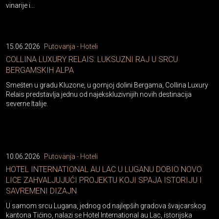
vinarije i...
15.06.2026
Putovanja - Hoteli
COLLINA LUXURY RELAIS: LUKSUZNI RAJ U SRCU
BERGAMSKIH ALPA
Smešten u gradu Kluzone, u gornjoj dolini Bergama, Collina Luxury
Relais predstavlja jednu od najekskluzivnijih novih destinacija
severne Italije.
10.06.2026
Putovanja - Hoteli
HOTEL INTERNATIONAL AU LAC U LUGANU DOBIO NOVO
LICE ZAHVALJUJUĆI PROJEKTU KOJI SPAJA ISTORIJU I
SAVREMENI DIZAJN
U samom srcu Lugana, jednog od najlepših gradova švajcarskog
kantona Tićino, nalazi se Hotel International au Lac, istorijska