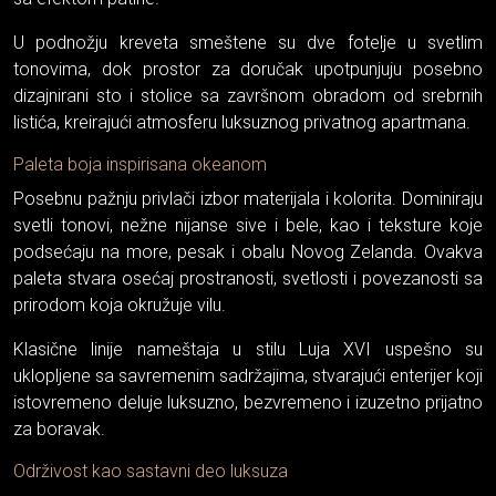
U podnožju kreveta smeštene su dve fotelje u svetlim
tonovima, dok prostor za doručak upotpunjuju posebno
dizajnirani sto i stolice sa završnom obradom od srebrnih
listića, kreirajući atmosferu luksuznog privatnog apartmana.
Paleta boja inspirisana okeanom
Posebnu pažnju privlači izbor materijala i kolorita. Dominiraju
svetli tonovi, nežne nijanse sive i bele, kao i teksture koje
podsećaju na more, pesak i obalu Novog Zelanda. Ovakva
paleta stvara osećaj prostranosti, svetlosti i povezanosti sa
prirodom koja okružuje vilu.
Klasične linije nameštaja u stilu Luja XVI uspešno su
uklopljene sa savremenim sadržajima, stvarajući enterijer koji
istovremeno deluje luksuzno, bezvremeno i izuzetno prijatno
za boravak.
Održivost kao sastavni deo luksuza