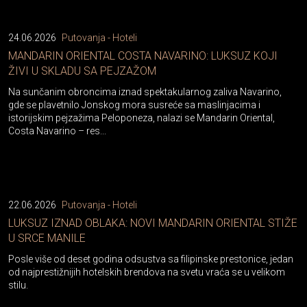
24.06.2026
Putovanja - Hoteli
MANDARIN ORIENTAL COSTA NAVARINO: LUKSUZ KOJI
ŽIVI U SKLADU SA PEJZAŽOM
Na sunčanim obroncima iznad spektakularnog zaliva Navarino,
gde se plavetnilo Jonskog mora susreće sa maslinjacima i
istorijskim pejzažima Peloponeza, nalazi se Mandarin Oriental,
Costa Navarino – res...
22.06.2026
Putovanja - Hoteli
LUKSUZ IZNAD OBLAKA: NOVI MANDARIN ORIENTAL STIŽE
U SRCE MANILE
Posle više od deset godina odsustva sa filipinske prestonice, jedan
od najprestižnijih hotelskih brendova na svetu vraća se u velikom
stilu.