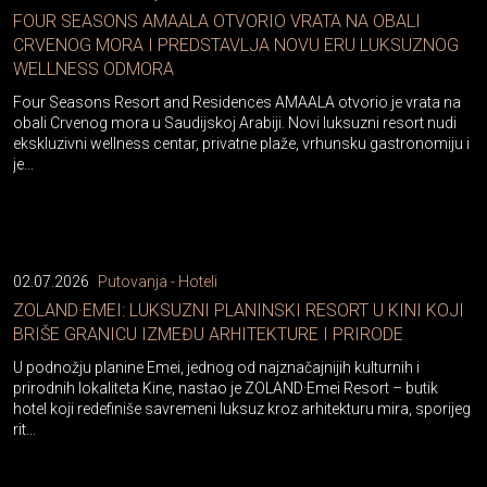
FOUR SEASONS AMAALA OTVORIO VRATA NA OBALI
CRVENOG MORA I PREDSTAVLJA NOVU ERU LUKSUZNOG
WELLNESS ODMORA
Four Seasons Resort and Residences AMAALA otvorio je vrata na
obali Crvenog mora u Saudijskoj Arabiji. Novi luksuzni resort nudi
ekskluzivni wellness centar, privatne plaže, vrhunsku gastronomiju i
je...
02.07.2026
Putovanja - Hoteli
ZOLAND·EMEI: LUKSUZNI PLANINSKI RESORT U KINI KOJI
BRIŠE GRANICU IZMEĐU ARHITEKTURE I PRIRODE
U podnožju planine Emei, jednog od najznačajnijih kulturnih i
prirodnih lokaliteta Kine, nastao je ZOLAND·Emei Resort – butik
hotel koji redefiniše savremeni luksuz kroz arhitekturu mira, sporijeg
rit...