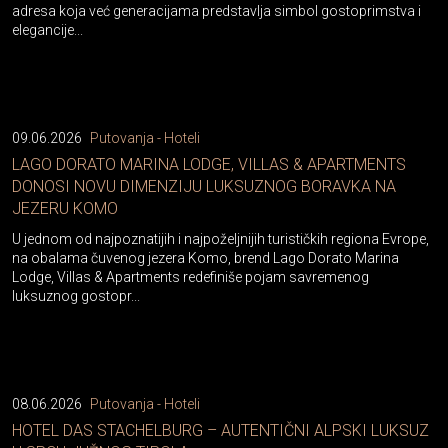
adresa koja već generacijama predstavlja simbol gostoprimstva i
elegancije...
09.06.2026
Putovanja - Hoteli
LAGO DORATO MARINA LODGE, VILLAS & APARTMENTS
DONOSI NOVU DIMENZIJU LUKSUZNOG BORAVKA NA
JEZERU KOMO
U jednom od najpoznatijih i najpoželjnijih turističkih regiona Evrope,
na obalama čuvenog jezera Komo, brend Lago Dorato Marina
Lodge, Villas & Apartments redefiniše pojam savremenog
luksuznog gostopr...
08.06.2026
Putovanja - Hoteli
HOTEL DAS STACHELBURG – AUTENTIČNI ALPSKI LUKSUZ