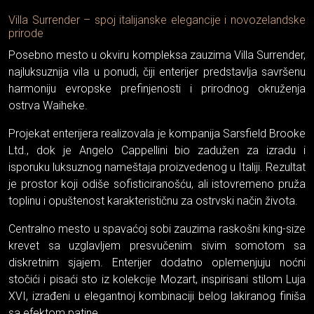
Villa Surrender – spoj italijanske elegancije i novozelandske
prirode
Posebno mesto u okviru kompleksa zauzima Villa Surrender,
najluksuznija vila u ponudi, čiji enterijer predstavlja savršenu
harmoniju evropske prefinjenosti i prirodnog okruženja
ostrva Waiheke.
Projekat enterijera realizovala je kompanija Sarsfield Brooke
Ltd., dok je Angelo Cappellini bio zadužen za izradu i
isporuku luksuznog nameštaja proizvedenog u Italiji. Rezultat
je prostor koji odiše sofisticiranošću, ali istovremeno pruža
toplinu i opuštenost karakterističnu za ostrvski način života.
Centralno mesto u spavaćoj sobi zauzima raskošni king-size
krevet sa uzglavljem presvučenim sivim somotom sa
diskretnim sjajem. Enterijer dodatno oplemenjuju noćni
stočići i pisaći sto iz kolekcije Mozart, inspirisani stilom Luja
XVI, izrađeni u elegantnoj kombinaciji belog lakiranog finiša
sa efektom patine.