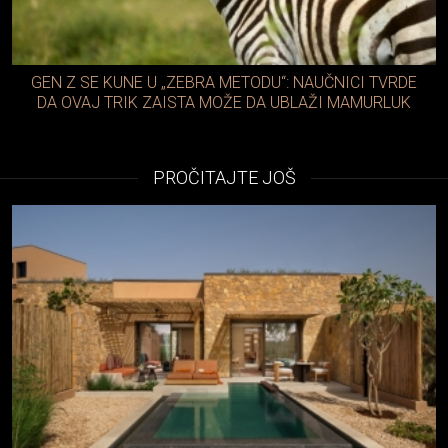
GEN Z SE KUNE U „ZEBRA METODU“: NAUČNICI TVRDE
DA OVAJ TRIK ZAISTA MOŽE DA UBLAŽI MAMURLUK
PROČITAJTE JOŠ