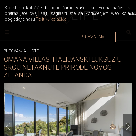
Koristimo kolačiće da poboljšamo Vaše iskustvo na našem sajtu
pretražujete ovaj sajt, saglasni ste sa korišćenjem web kolačić
pogledajte našu
Politiku kolačića
.
PRIHVATAM
PUTOVANJA
-
HOTELI
OMANA VILLAS: ITALIJANSKI LUKSUZ U
SRCU NETAKNUTE PRIRODE NOVOG
ZELANDA