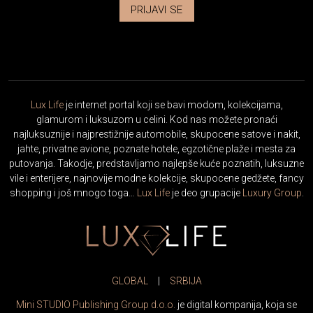
PRIJAVI SE
Lux Life
je internet portal koji se bavi modom, kolekcijama,
glamurom i luksuzom u celini. Kod nas možete pronaći
najluksuznije i najprestižnije automobile, skupocene satove i nakit,
jahte, privatne avione, poznate hotele, egzotične plaže i mesta za
putovanja. Takodje, predstavljamo najlepše kuće poznatih, luksuzne
vile i enterijere, najnovije modne kolekcije, skupocene gedžete, fancy
shopping i još mnogo toga…
Lux Life
je deo grupacije
Luxury Group
.
GLOBAL
|
SRBIJA
Mini STUDIO Publishing Group d.o.o.
je digital kompanija, koja se