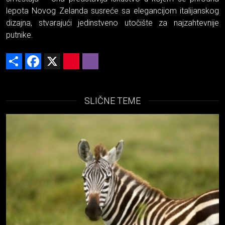
lepota Novog Zelanda susreće sa elegancijom italijanskog
dizajna, stvarajući jedinstveno utočište za najzahtevnije
putnike.
Share
Facebook
X
Pinterest
Viber
SLIČNE TEME