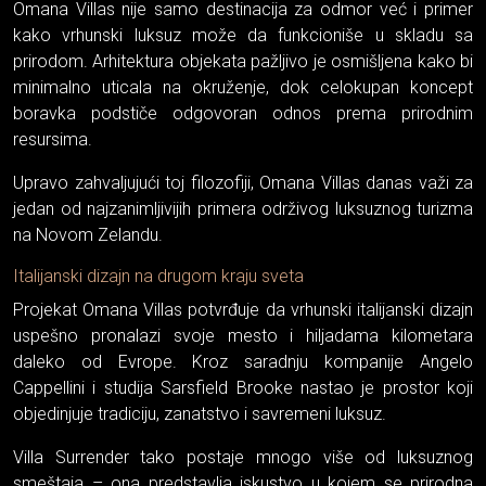
Omana Villas nije samo destinacija za odmor već i primer
kako vrhunski luksuz može da funkcioniše u skladu sa
prirodom. Arhitektura objekata pažljivo je osmišljena kako bi
minimalno uticala na okruženje, dok celokupan koncept
boravka podstiče odgovoran odnos prema prirodnim
resursima.
Upravo zahvaljujući toj filozofiji, Omana Villas danas važi za
jedan od najzanimljivijih primera održivog luksuznog turizma
na Novom Zelandu.
Italijanski dizajn na drugom kraju sveta
Projekat Omana Villas potvrđuje da vrhunski italijanski dizajn
uspešno pronalazi svoje mesto i hiljadama kilometara
daleko od Evrope. Kroz saradnju kompanije Angelo
Cappellini i studija Sarsfield Brooke nastao je prostor koji
objedinjuje tradiciju, zanatstvo i savremeni luksuz.
Villa Surrender tako postaje mnogo više od luksuznog
smeštaja – ona predstavlja iskustvo u kojem se prirodna