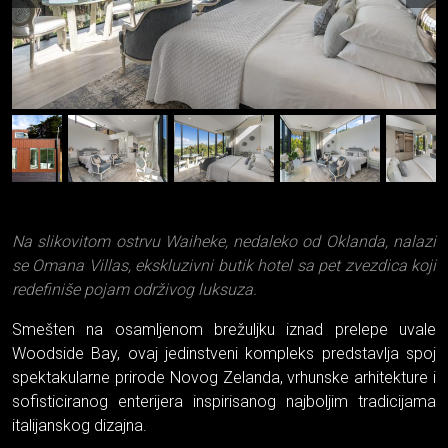
Na slikovitom ostrvu Waiheke, nedaleko od Oklanda, nalazi
se Omana Villas, ekskluzivni butik hotel sa pet zvezdica koji
redefiniše pojam održivog luksuza.
Smešten na osamljenom brežuljku iznad prelepe uvale
Woodside Bay, ovaj jedinstveni kompleks predstavlja spoj
spektakularne prirode Novog Zelanda, vrhunske arhitekture i
sofisticiranog enterijera inspirisanog najboljim tradicijama
italijanskog dizajna.