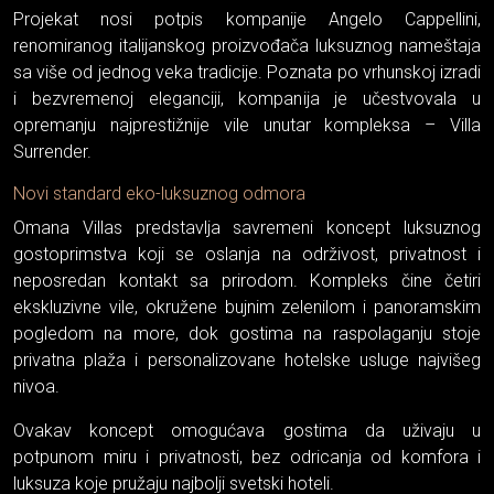
Projekat nosi potpis kompanije Angelo Cappellini,
renomiranog italijanskog proizvođača luksuznog nameštaja
sa više od jednog veka tradicije. Poznata po vrhunskoj izradi
i bezvremenoj eleganciji, kompanija je učestvovala u
opremanju najprestižnije vile unutar kompleksa – Villa
Surrender.
Novi standard eko-luksuznog odmora
Omana Villas predstavlja savremeni koncept luksuznog
gostoprimstva koji se oslanja na održivost, privatnost i
neposredan kontakt sa prirodom. Kompleks čine četiri
ekskluzivne vile, okružene bujnim zelenilom i panoramskim
pogledom na more, dok gostima na raspolaganju stoje
privatna plaža i personalizovane hotelske usluge najvišeg
nivoa.
Ovakav koncept omogućava gostima da uživaju u
potpunom miru i privatnosti, bez odricanja od komfora i
luksuza koje pružaju najbolji svetski hoteli.