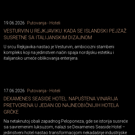
19.06.2026
Putovanja - Hoteli
VESTURVIN U REJKJAVIKU: KADA SE ISLANDSKI PEJZAŽ
SUSRETNE SA ITALIJANSKIM DIZAJNOM
U srcu Rejkjavika nastao je Vesturvin, ambiciozni stambeni
kompleks koji na jedinstven način spaja nordijsku estetiku i
italijansko umeće oblikovanja enterijera.
17.06.2026
Putovanja - Hoteli
DEXAMENES SEASIDE HOTEL: NAPUŠTENA VINARIJA
PRETVORENA U JEDAN OD NAJNEOBIČNIJIH HOTELA
GRČKE
Na netaknutoj obali zapadnog Peloponeza, gde se istorija susreće
sa savremenim luksuzom, nalazi se Dexamenes Seaside Hotel –
jedinstveni hotel nastao transformacijom nekadašnje industrijske