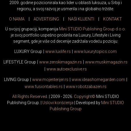
2009. godine pozicionirala kao lider u oblasti luksuza, u Srbiji i
regionu, a svoj razvoj je usmerila i na globalno tržište.
O NAMA
|
ADVERTISING
|
NAŠI KLIJENTI
|
KONTAKT
U svojoj grupaciji, kompanija
Mini STUDIO Publishing Group d.o.o.
je svoj portfolio uspešno proširila na Luxury, Lifestyle i Living
segment, gde je više od decenije zadržala vodeću poziciju:
LUXURY Group
|
www.
luxlife
.rs
|
www.
luxurytopics
.com
LIFESTYLE Group
|
www.
zenski
magazin.rs
|
www.
muski
magazin.rs
|
www.
auto
exclusive.rs
LIVING Group
|
www.
moj
enterijer.rs
|
www.
ideas
homegarden.com
|
www.
fusiontables
.rs
|
www.
robotzabazen
.rs
All Rights Reserved.
| 2009 - 2026.
Copyright©
Mini STUDIO
Publishing Group. |
Uslovi korišćenja
| Developed by
Mini STUDIO
Publishing Group