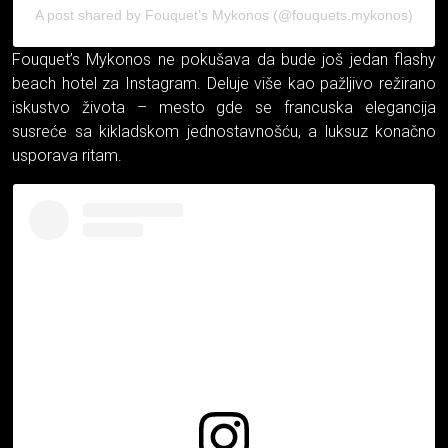
A post shared by Fouquet’s Mykonos (@fouquets.mykonos)
Fouquet’s Mykonos ne pokušava da bude još jedan flashy
beach hotel za Instagram. Deluje više kao pažljivo režirano
iskustvo života – mesto gde se francuska elegancija
susreće sa kikladskom jednostavnošću, a luksuz konačno
usporava ritam.