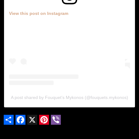
View this post on Instagram
A post shared by Fouquet’s Mykonos (@fouquets.mykonos)
Share
Facebook
X
Pinterest
Viber