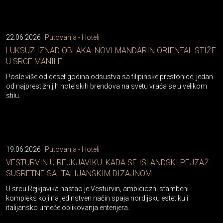
22.06.2026
Putovanja - Hoteli
LUKSUZ IZNAD OBLAKA: NOVI MANDARIN ORIENTAL STIŽE
U SRCE MANILE
Posle više od deset godina odsustva sa filipinske prestonice, jedan
od najprestižnijih hotelskih brendova na svetu vraća se u velikom
stilu.
19.06.2026
Putovanja - Hoteli
VESTURVIN U REJKJAVIKU: KADA SE ISLANDSKI PEJZAŽ
SUSRETNE SA ITALIJANSKIM DIZAJNOM
U srcu Rejkjavika nastao je Vesturvin, ambiciozni stambeni
kompleks koji na jedinstven način spaja nordijsku estetiku i
italijansko umeće oblikovanja enterijera.