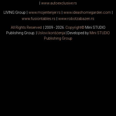
|
www.
auto
exclusive.rs
LIVING Group
|
www.
moj
enterijer.rs
|
www.
ideas
homegarden.com
|
www.
fusiontables
.rs
|
www.
robotzabazen
.rs
All Rights Reserved.
| 2009 - 2026.
Copyright©
Mini STUDIO
Publishing Group. |
Uslovi korišćenja
| Developed by
Mini STUDIO
Publishing Group