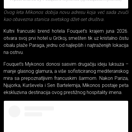
Ovog leta Mikonos dobija novu adresu koja već sada zvuči
kao obavezna stanica svetskog džet-set društva.
Kultni francuski brend hotela Fouquet’s krajem juna 2026.
otvara svoj prvi hotel u Grčkoj, smešten tik uz kristalno čistu
obalu plaže Paraga, jednu od najlepših i najtraženijih lokacija
na ostrvu.
Fouquet’s Mykonos donosi sasvim drugačiju ideju luksuza –
manje glasnog glamura, a više sofisticiranog mediteranskog
mira sa prepoznatljivim francuskim šarmom. Nakon Pariza,
Njujorka, Kurševela i Sen Bartelemija, Mikonos postaje peta
ekskluzivna destinacija ovog prestižnog hospitality imena.