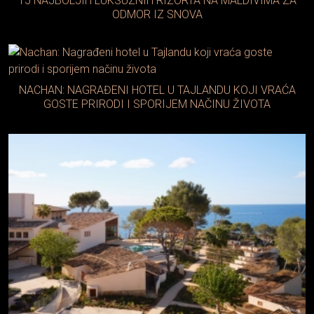
15 NAJBOLJIH LUKSUZNIH RIZORTA NA MALDIVIMA ZA
ODMOR IZ SNOVA
NACHAN: NAGRAĐENI HOTEL U TAJLANDU KOJI VRAĆA
GOSTE PRIRODI I SPORIJEM NAČINU ŽIVOTA