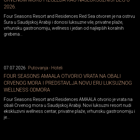
2026.
Four Seasons Resort and Residences Red Sea otvoren je na ostrvu
Šura u Saudijskoj Arabiji i donosi luksuzne vile, privatne plaže,
vrhunsku gastronomiju, wellness i jedan od najlepših koralnih
grebena...
07.07.2026
Putovanja - Hoteli
FOUR SEASONS AMAALA OTVORIO VRATA NA OBALI
CRVENOG MORA I PREDSTAVLJA NOVU ERU LUKSUZNOG
WELLNESS ODMORA
Four Seasons Resort and Residences AMAALA otvorio je vrata na
obali Crvenog mora u Saudijskoj Arabiji. Novi luksuzni resort nudi
ekskluzivni wellness centar, privatne plaže, vrhunsku gastronomiju i
je...