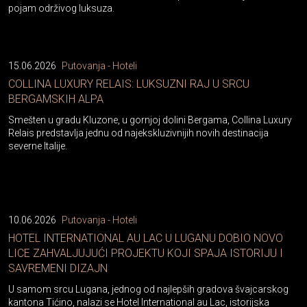
pojam održivog luksuza.
15.06.2026
Putovanja - Hoteli
COLLINA LUXURY RELAIS: LUKSUZNI RAJ U SRCU
BERGAMSKIH ALPA
Smešten u gradu Kluzone, u gornjoj dolini Bergama, Collina Luxury
Relais predstavlja jednu od najekskluzivnijih novih destinacija
severne Italije.
10.06.2026
Putovanja - Hoteli
HOTEL INTERNATIONAL AU LAC U LUGANU DOBIO NOVO
LICE ZAHVALJUJUĆI PROJEKTU KOJI SPAJA ISTORIJU I
SAVREMENI DIZAJN
U samom srcu Lugana, jednog od najlepših gradova švajcarskog
kantona Tićino, nalazi se Hotel International au Lac, istorijska