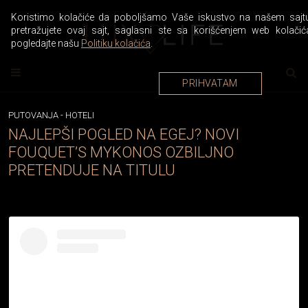
Koristimo kolačiće da poboljšamo Vaše iskustvo na našem sajtu
pretražujete ovaj sajt, saglasni ste sa korišćenjem web kolačić
pogledajte našu
Politiku kolačića
.
PRIHVATAM
PUTOVANJA
-
HOTELI
NAJLEPŠI POGLED NA EGEJ? NOVI
FOUQUET’S MYKONOS OZBILJNO
PRETENDUJE NA TITULU