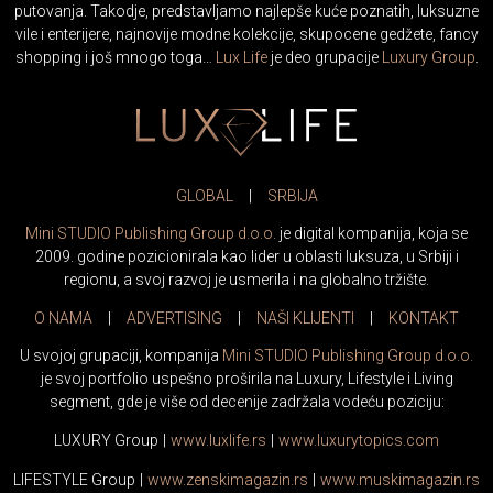
putovanja. Takodje, predstavljamo najlepše kuće poznatih, luksuzne
vile i enterijere, najnovije modne kolekcije, skupocene gedžete, fancy
shopping i još mnogo toga…
Lux Life
je deo grupacije
Luxury Group
.
GLOBAL
|
SRBIJA
Mini STUDIO Publishing Group d.o.o.
je digital kompanija, koja se
2009. godine pozicionirala kao lider u oblasti luksuza, u Srbiji i
regionu, a svoj razvoj je usmerila i na globalno tržište.
O NAMA
|
ADVERTISING
|
NAŠI KLIJENTI
|
KONTAKT
U svojoj grupaciji, kompanija
Mini STUDIO Publishing Group d.o.o.
je svoj portfolio uspešno proširila na Luxury, Lifestyle i Living
segment, gde je više od decenije zadržala vodeću poziciju:
LUXURY Group
|
www.
luxlife
.rs
|
www.
luxurytopics
.com
LIFESTYLE Group
|
www.
zenski
magazin.rs
|
www.
muski
magazin.rs