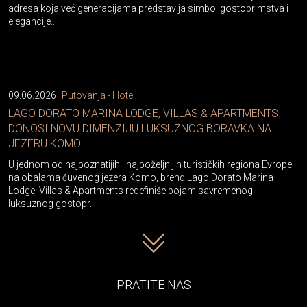
adresa koja već generacijama predstavlja simbol gostoprimstva i
elegancije...
09.06.2026
Putovanja - Hoteli
LAGO DORATO MARINA LODGE, VILLAS & APARTMENTS
DONOSI NOVU DIMENZIJU LUKSUZNOG BORAVKA NA
JEZERU KOMO
U jednom od najpoznatijih i najpoželjnijih turističkih regiona Evrope,
na obalama čuvenog jezera Komo, brend Lago Dorato Marina
Lodge, Villas & Apartments redefiniše pojam savremenog
luksuznog gostopr...
PRATITE NAS