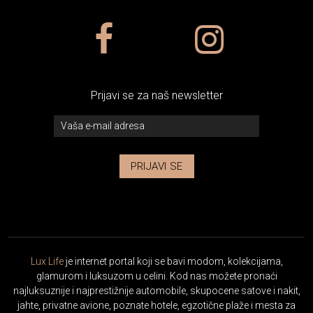
Prijavi se za naš newsletter
PRIJAVI SE
Lux Life
je internet portal koji se bavi modom, kolekcijama,
glamurom i luksuzom u celini. Kod nas možete pronaći
najluksuznije i najprestižnije automobile, skupocene satove i nakit,
jahte, privatne avione, poznate hotele, egzotične plaže i mesta za