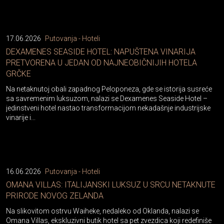
17.06.2026
Putovanja - Hoteli
DEXAMENES SEASIDE HOTEL: NAPUŠTENA VINARIJA
PRETVORENA U JEDAN OD NAJNEOBIČNIJIH HOTELA
GRČKE
Na netaknutoj obali zapadnog Peloponeza, gde se istorija susreće
sa savremenim luksuzom, nalazi se Dexamenes Seaside Hotel –
jedinstveni hotel nastao transformacijom nekadašnje industrijske
vinarije i...
16.06.2026
Putovanja - Hoteli
OMANA VILLAS: ITALIJANSKI LUKSUZ U SRCU NETAKNUTE
PRIRODE NOVOG ZELANDA
Na slikovitom ostrvu Waiheke, nedaleko od Oklanda, nalazi se
Omana Villas, ekskluzivni butik hotel sa pet zvezdica koji redefiniše