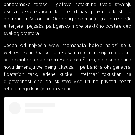
panoramske terase i gotovo netaknute uvale stvaraju
osećaj ekskluzivnosti koji je danas prava retkost na
pretrpanom Mikonosu. Ogromni prozori brišu granicu između
enterijera i pejzaža, pa Egejsko more praktično postaje deo
svakog prostora.
Jedan od najvećih wow momenata hotela nalazi se u
wellness zoni. Spa centar uklesan u stenu, razvijen u saradnji
sa poznatom doktorkom Barbarom Šturm, donosi potpuno
novu dimenziju wellbeing luksuza. Hiperbarična oksigenacija,
floatation tank, ledene kupke i tretmani fokusirani na
dugovečnost čine da iskustvo više liči na privatni health
retreat nego klasičan spa vikend.