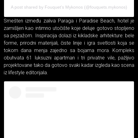
A post shared by Fouquet’s Mykonos (@fouquets.mykonos)
Smešten između zaliva Paraga i Paradise Beach, hotel je
zamišljen kao intimno utočište koje deluje gotovo stopljeno
sa pejzažom. Inspiracija dolazi iz kikladske arhitekture: bele
forme, prirodni materijali, čiste linije i igra svetlosti koja se
tokom dana menja zajedno sa bojama mora. Kompleks
obuhvata 61 luksuzni apartman i tri privatne vile, pažljivo
projektovane tako da gotovo svaki kadar izgleda kao scena
iz lifestyle editorijala.