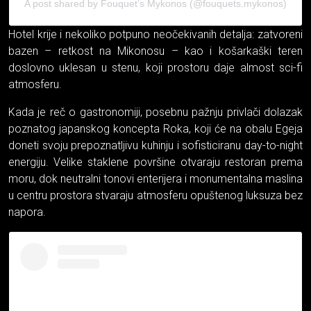
A post shared by Fouquet’s Mykonos (@fouquets.mykonos)
Hotel krije i nekoliko potpuno neočekivanih detalja: zatvoreni
bazen – retkost na Mikonosu – kao i košarkaški teren
doslovno uklesan u stenu, koji prostoru daje almost sci-fi
atmosferu.
Kada je reč o gastronomiji, posebnu pažnju privlači dolazak
poznatog japanskog koncepta Roka, koji će na obalu Egeja
doneti svoju prepoznatljivu kuhinju i sofisticiranu day-to-night
energiju. Velike staklene površine otvaraju restoran prema
moru, dok neutralni tonovi enterijera i monumentalna maslina
u centru prostora stvaraju atmosferu opuštenog luksuza bez
napora.