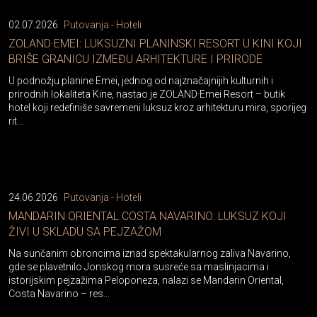
02.07.2026
Putovanja - Hoteli
ZOLAND·EMEI: LUKSUZNI PLANINSKI RESORT U KINI KOJI
BRIŠE GRANICU IZMEĐU ARHITEKTURE I PRIRODE
U podnožju planine Emei, jednog od najznačajnijih kulturnih i
prirodnih lokaliteta Kine, nastao je ZOLAND·Emei Resort – butik
hotel koji redefiniše savremeni luksuz kroz arhitekturu mira, sporijeg
rit...
24.06.2026
Putovanja - Hoteli
MANDARIN ORIENTAL COSTA NAVARINO: LUKSUZ KOJI
ŽIVI U SKLADU SA PEJZAŽOM
Na sunčanim obroncima iznad spektakularnog zaliva Navarino,
gde se plavetnilo Jonskog mora susreće sa maslinjacima i
istorijskim pejzažima Peloponeza, nalazi se Mandarin Oriental,
Costa Navarino – res...