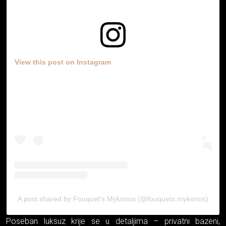
View this post on Instagram
A post shared by Fouquet’s Mykonos (@fouquets.mykonos)
Poseban luksuz krije se u detaljima – privatni bazeni,