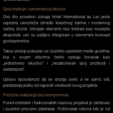
Spoj tradicije i savremenog luksuza
Ono što posebno izdvaja Hotel International au Lac jeste
uspešna ravnoteža između klasičnog šarma i modernog
načina života. Istorijski elementi nisu tretirani kao muzejski
eksponati, već su pažljivo integrisani u savremeni koncept
gostoprimstva.
Takav pristup pokazao se izuzetno uspešnim među gostima,
koji u svojim utiscima često opisuju boravak kao
„jedinstveno iskustvo“ i „nezaboravan spoj prošlosti i
sadašnjosti“.
Upravo sposobnost da se istorija oseti, a ne samo vidi,
predstavlja jednu od najvećih vrednosti ovog projekta.
Precizna realizacija bez kompromisa
Pored estetskih i funkcionalnih izazova, projekat je zahtevao
i izuzetno precizno planiranje. Poštovanje rokova bilo je od