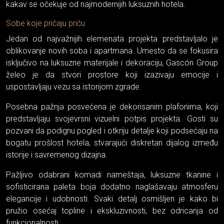
kakav se očekuje od najmodernijih luksuznih hotela.
Sobe koje pričaju priču
Jedan od najvažnijih elemenata projekta predstavljalo je
oblikovanje novih soba i apartmana. Umesto da se fokusira
isključivo na luksuzne materijale i dekoraciju, Gascón Group
želeo je da stvori prostore koji izazivaju emocije i
uspostavljaju vezu sa istorijom zgrade.
Posebna pažnja posvećena je dekorisanim plafonima, koji
predstavljaju svojevrsni vizuelni potpis projekta. Gosti su
pozvani da podignu pogled i otkriju detalje koji podsećaju na
bogatu prošlost hotela, stvarajući diskretan dijalog između
istorije i savremenog dizajna.
Pažljivo odabrani komadi nameštaja, luksuzne tkanine i
sofisticirana paleta boja dodatno naglašavaju atmosferu
elegancije i udobnosti. Svaki detalj osmišljen je kako bi
pružio osećaj topline i ekskluzivnosti, bez odricanja od
funkcionalnosti.