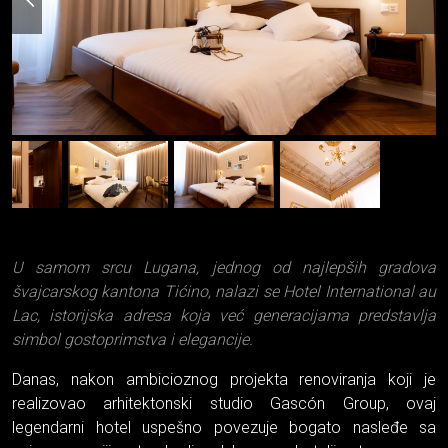
U samom srcu Lugana, jednog od najlepših gradova
švajcarskog kantona Tićino, nalazi se Hotel International au
Lac, istorijska adresa koja već generacijama predstavlja
simbol gostoprimstva i elegancije.
Danas, nakon ambicioznog projekta renoviranja koji je
realizovao arhitektonski studio Gascón Group, ovaj
legendarni hotel uspešno povezuje bogato nasleđe sa