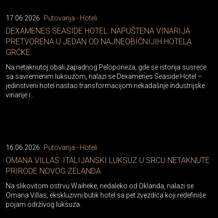
17.06.2026
Putovanja - Hoteli
DEXAMENES SEASIDE HOTEL: NAPUŠTENA VINARIJA
PRETVORENA U JEDAN OD NAJNEOBIČNIJIH HOTELA
GRČKE
Na netaknutoj obali zapadnog Peloponeza, gde se istorija susreće
sa savremenim luksuzom, nalazi se Dexamenes Seaside Hotel –
jedinstveni hotel nastao transformacijom nekadašnje industrijske
vinarije i...
16.06.2026
Putovanja - Hoteli
OMANA VILLAS: ITALIJANSKI LUKSUZ U SRCU NETAKNUTE
PRIRODE NOVOG ZELANDA
Na slikovitom ostrvu Waiheke, nedaleko od Oklanda, nalazi se
Omana Villas, ekskluzivni butik hotel sa pet zvezdica koji redefiniše
pojam održivog luksuza.