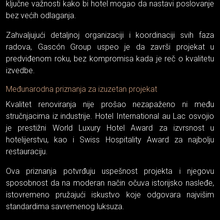
ključne važnosti kako bi hotel mogao da nastavi poslovanje
bez većih odlaganja.
Zahvaljujući detaljnoj organizaciji i koordinaciji svih faza
radova, Gascón Group uspeo je da završi projekat u
predviđenom roku, bez kompromisa kada je reč o kvalitetu
izvedbe.
Međunarodna priznanja za izuzetan projekat
Kvalitet renoviranja nije prošao nezapaženo ni među
stručnjacima iz industrije. Hotel International au Lac osvojio
je prestižni World Luxury Hotel Award za izvrsnost u
hotelijerstvu, kao i Swiss Hospitality Award za najbolju
restauraciju.
Ova priznanja potvrđuju uspešnost projekta i njegovu
sposobnost da na moderan način očuva istorijsko nasleđe,
istovremeno pružajući iskustvo koje odgovara najvišim
standardima savremenog luksuza.