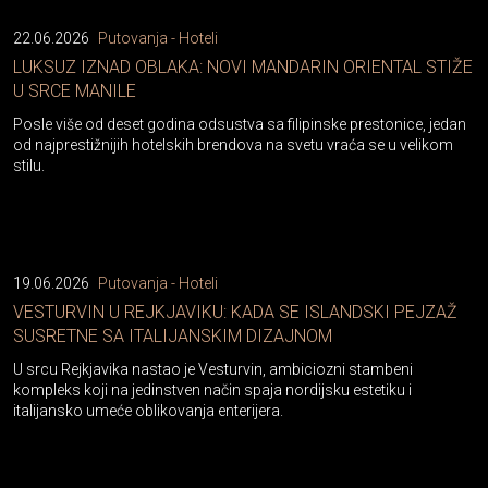
22.06.2026
Putovanja - Hoteli
LUKSUZ IZNAD OBLAKA: NOVI MANDARIN ORIENTAL STIŽE
U SRCE MANILE
Posle više od deset godina odsustva sa filipinske prestonice, jedan
od najprestižnijih hotelskih brendova na svetu vraća se u velikom
stilu.
19.06.2026
Putovanja - Hoteli
VESTURVIN U REJKJAVIKU: KADA SE ISLANDSKI PEJZAŽ
SUSRETNE SA ITALIJANSKIM DIZAJNOM
U srcu Rejkjavika nastao je Vesturvin, ambiciozni stambeni
kompleks koji na jedinstven način spaja nordijsku estetiku i
italijansko umeće oblikovanja enterijera.