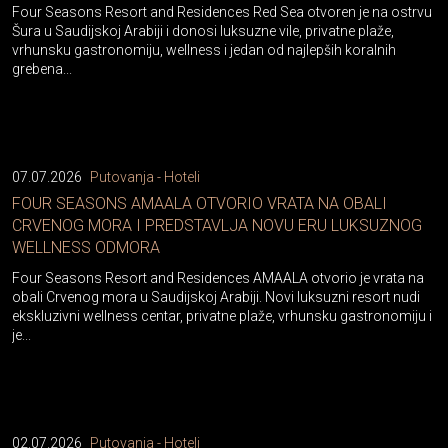
Four Seasons Resort and Residences Red Sea otvoren je na ostrvu
Šura u Saudijskoj Arabiji i donosi luksuzne vile, privatne plaže,
vrhunsku gastronomiju, wellness i jedan od najlepših koralnih
grebena...
07.07.2026
Putovanja - Hoteli
FOUR SEASONS AMAALA OTVORIO VRATA NA OBALI
CRVENOG MORA I PREDSTAVLJA NOVU ERU LUKSUZNOG
WELLNESS ODMORA
Four Seasons Resort and Residences AMAALA otvorio je vrata na
obali Crvenog mora u Saudijskoj Arabiji. Novi luksuzni resort nudi
ekskluzivni wellness centar, privatne plaže, vrhunsku gastronomiju i
je...
02.07.2026
Putovanja - Hoteli