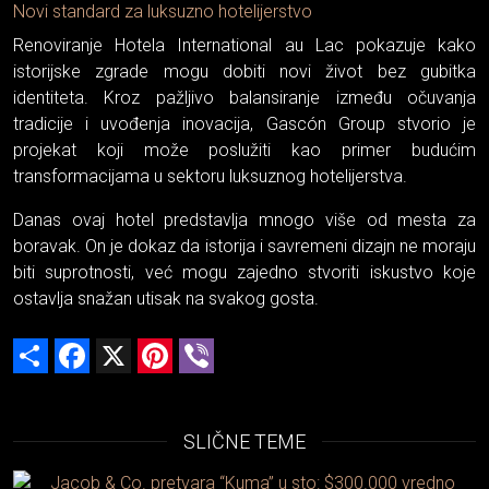
Novi standard za luksuzno hotelijerstvo
Renoviranje Hotela International au Lac pokazuje kako
istorijske zgrade mogu dobiti novi život bez gubitka
identiteta. Kroz pažljivo balansiranje između očuvanja
tradicije i uvođenja inovacija, Gascón Group stvorio je
projekat koji može poslužiti kao primer budućim
transformacijama u sektoru luksuznog hotelijerstva.
Danas ovaj hotel predstavlja mnogo više od mesta za
boravak. On je dokaz da istorija i savremeni dizajn ne moraju
biti suprotnosti, već mogu zajedno stvoriti iskustvo koje
ostavlja snažan utisak na svakog gosta.
Share
Facebook
X
Pinterest
Viber
SLIČNE TEME