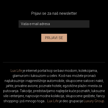
Prijavi se za naš newsletter
PRIJAVI SE
Lux Life
je internet portal koji se bavi modom, kolekcijama,
glamurom i luksuzom u celini. Kod nas možete pronaći
najluksuznije i najprestižnije automobile, skupocene satove i nakit,
jahte, privatne avione, poznate hotele, egzotične plaže i mesta za
putovanja. Takodje, predstavljamo najlepše kuće poznatih, luksuzne
vile i enterijere, najnovije modne kolekcije, skupocene gedžete, fancy
shopping i još mnogo toga…
Lux Life
je deo grupacije
Luxury Group
.