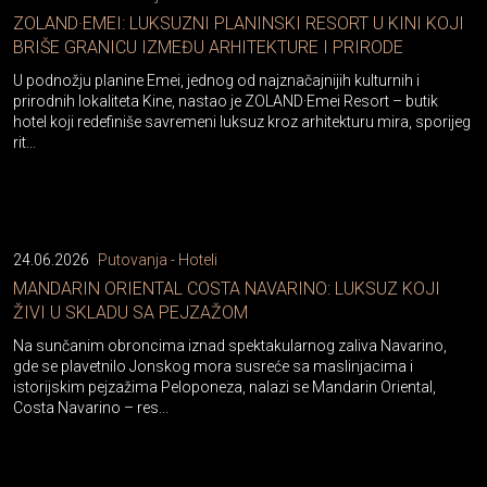
ZOLAND·EMEI: LUKSUZNI PLANINSKI RESORT U KINI KOJI
BRIŠE GRANICU IZMEĐU ARHITEKTURE I PRIRODE
U podnožju planine Emei, jednog od najznačajnijih kulturnih i
prirodnih lokaliteta Kine, nastao je ZOLAND·Emei Resort – butik
hotel koji redefiniše savremeni luksuz kroz arhitekturu mira, sporijeg
rit...
24.06.2026
Putovanja - Hoteli
MANDARIN ORIENTAL COSTA NAVARINO: LUKSUZ KOJI
ŽIVI U SKLADU SA PEJZAŽOM
Na sunčanim obroncima iznad spektakularnog zaliva Navarino,
gde se plavetnilo Jonskog mora susreće sa maslinjacima i
istorijskim pejzažima Peloponeza, nalazi se Mandarin Oriental,
Costa Navarino – res...