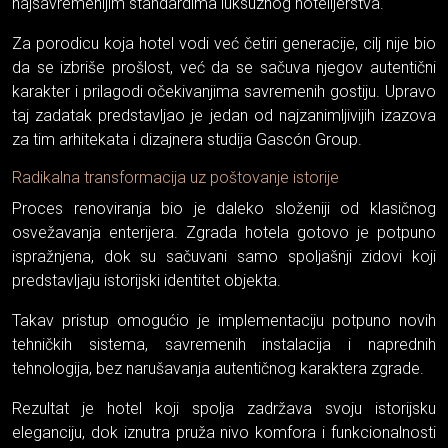
najsavremenijim standardima luksuznog hotelijerstva.
Za porodicu koja hotel vodi već četiri generacije, cilj nije bio
da se izbriše prošlost, već da se sačuva njegov autentični
karakter i prilagodi očekivanjima savremenih gostiju. Upravo
taj zadatak predstavljao je jedan od najzanimljivijih izazova
za tim arhitekata i dizajnera studija Gascón Group.
Radikalna transformacija uz poštovanje istorije
Proces renoviranja bio je daleko složeniji od klasičnog
osvežavanja enterijera. Zgrada hotela gotovo je potpuno
ispražnjena, dok su sačuvani samo spoljašnji zidovi koji
predstavljaju istorijski identitet objekta.
Takav pristup omogućio je implementaciju potpuno novih
tehničkih sistema, savremenih instalacija i naprednih
tehnologija, bez narušavanja autentičnog karaktera zgrade.
Rezultat je hotel koji spolja zadržava svoju istorijsku
eleganciju, dok iznutra pruža nivo komfora i funkcionalnosti