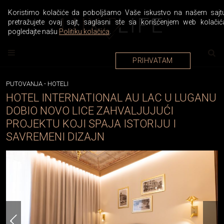
Koristimo kolačiće da poboljšamo Vaše iskustvo na našem sajtu
pretražujete ovaj sajt, saglasni ste sa korišćenjem web kolačić
pogledajte našu
Politiku kolačića
.
PRIHVATAM
PUTOVANJA
-
HOTELI
HOTEL INTERNATIONAL AU LAC U LUGANU
DOBIO NOVO LICE ZAHVALJUJUĆI
PROJEKTU KOJI SPAJA ISTORIJU I
SAVREMENI DIZAJN