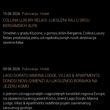
15.06.2026
Putovanja - Hoteli
COLLINA LUXURY RELAIS: LUKSUZNI RAJ U SRCU
BERGAMSKIH ALPA
Smešten u gradu Kluzone, u gornjoj dolini Bergama, Collina Luxury
Relais predstavlja jednu od najekskluzivnijih novih destinacija
severne Italije.
09.06.2026
Putovanja - Hoteli
LAGO DORATO MARINA LODGE, VILLAS & APARTMENTS
DONOSI NOVU DIMENZIJU LUKSUZNOG BORAVKA NA
JEZERU KOMO
U jednom od najpoznatijih i najpoželjnijih turističkih regiona Evrope,
na obalama čuvenog jezera Komo, brend Lago Dorato Marina
Lodge, Villas & Apartments redefiniše pojam savremenog
luksuznog gostopr...