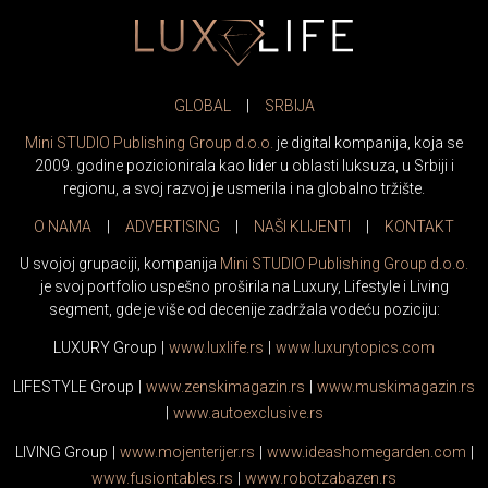
GLOBAL
|
SRBIJA
Mini STUDIO Publishing Group d.o.o.
je digital kompanija, koja se
2009. godine pozicionirala kao lider u oblasti luksuza, u Srbiji i
regionu, a svoj razvoj je usmerila i na globalno tržište.
O NAMA
|
ADVERTISING
|
NAŠI KLIJENTI
|
KONTAKT
U svojoj grupaciji, kompanija
Mini STUDIO Publishing Group d.o.o.
je svoj portfolio uspešno proširila na Luxury, Lifestyle i Living
segment, gde je više od decenije zadržala vodeću poziciju:
LUXURY Group
|
www.
luxlife
.rs
|
www.
luxurytopics
.com
LIFESTYLE Group
|
www.
zenski
magazin.rs
|
www.
muski
magazin.rs
|
www.
auto
exclusive.rs
LIVING Group
|
www.
moj
enterijer.rs
|
www.
ideas
homegarden.com
|
www.
fusiontables
.rs
|
www.
robotzabazen
.rs