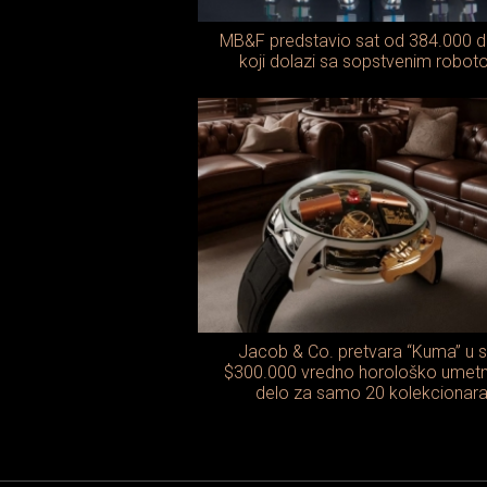
MB&F predstavio sat od 384.000 d
koji dolazi sa sopstvenim robo
Jacob & Co. pretvara “Kuma” u s
$300.000 vredno horološko umetn
delo za samo 20 kolekcionar