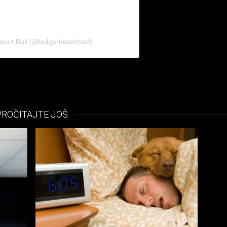
sort Bali (@bvlgariresortbali)
PROČITAJTE JOŠ