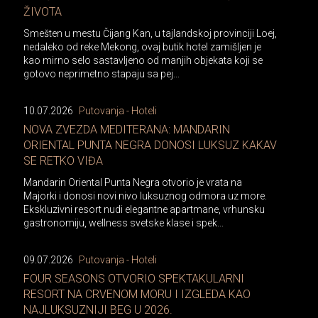
ŽIVOTA
Smešten u mestu Čijang Kan, u tajlandskoj provinciji Loej,
nedaleko od reke Mekong, ovaj butik hotel zamišljen je
kao mirno selo sastavljeno od manjih objekata koji se
gotovo neprimetno stapaju sa pej...
10.07.2026
Putovanja - Hoteli
NOVA ZVEZDA MEDITERANA: MANDARIN
ORIENTAL PUNTA NEGRA DONOSI LUKSUZ KAKAV
SE RETKO VIĐA
Mandarin Oriental Punta Negra otvorio je vrata na
Majorki i donosi novi nivo luksuznog odmora uz more.
Ekskluzivni resort nudi elegantne apartmane, vrhunsku
gastronomiju, wellness svetske klase i spek...
09.07.2026
Putovanja - Hoteli
FOUR SEASONS OTVORIO SPEKTAKULARNI
RESORT NA CRVENOM MORU I IZGLEDA KAO
NAJLUKSUZNIJI BEG U 2026.