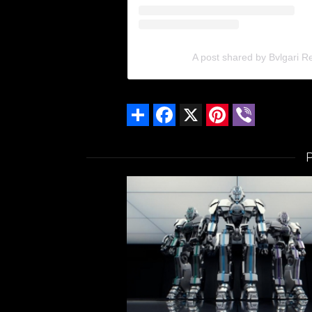
A post shared by Bvlgari Re
Share
Facebook
X
Pinterest
Viber