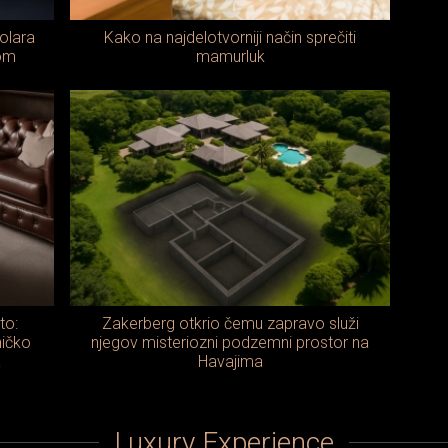
olara
Kako na najdelotvorniji način sprečiti
tom
mamurluk
to:
Zakerberg otkrio čemu zapravo služi
ičko
njegov misteriozni podzemni prostor na
a
Havajima
Luxury Experience