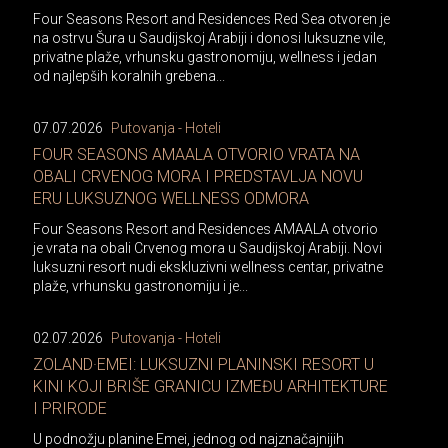
Four Seasons Resort and Residences Red Sea otvoren je
na ostrvu Šura u Saudijskoj Arabiji i donosi luksuzne vile,
privatne plaže, vrhunsku gastronomiju, wellness i jedan
od najlepših koralnih grebena...
07.07.2026
Putovanja - Hoteli
FOUR SEASONS AMAALA OTVORIO VRATA NA
OBALI CRVENOG MORA I PREDSTAVLJA NOVU
ERU LUKSUZNOG WELLNESS ODMORA
Four Seasons Resort and Residences AMAALA otvorio
je vrata na obali Crvenog mora u Saudijskoj Arabiji. Novi
luksuzni resort nudi ekskluzivni wellness centar, privatne
plaže, vrhunsku gastronomiju i je...
02.07.2026
Putovanja - Hoteli
ZOLAND·EMEI: LUKSUZNI PLANINSKI RESORT U
KINI KOJI BRIŠE GRANICU IZMEĐU ARHITEKTURE
I PRIRODE
U podnožju planine Emei, jednog od najznačajnijih