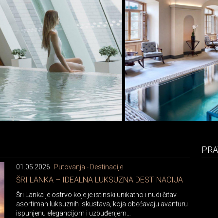
PRA
01.05.2026
Putovanja - Destinacije
ŠRI LANKA – IDEALNA LUKSUZNA DESTINACIJA
Šri Lanka je ostrvo koje je istinski unikatno i nudi čitav
asortiman luksuznih iskustava, koja obećavaju avanturu
ispunjenu elegancijom i uzbuđenjem…