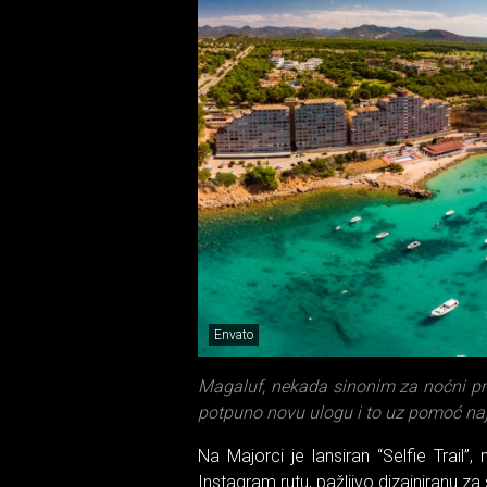
Envato
Magaluf, nekada sinonim za noćni pro
potpuno novu ulogu i to uz pomoć naj
Na Majorci je lansiran “Selfie Trail”,
Instagram rutu, pažljivo dizajniranu za