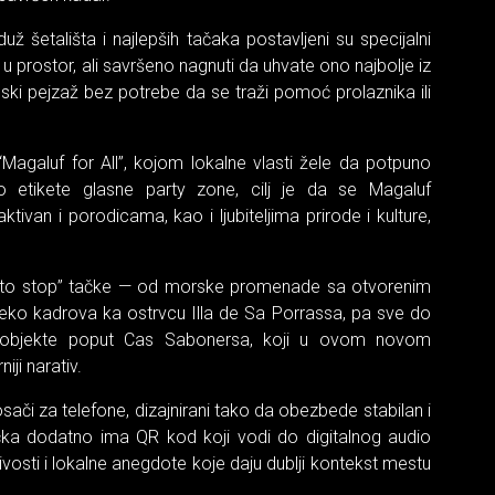
duž šetališta i najlepših tačaka postavljeni su specijalni
i u prostor, ali savršeno nagnuti da uhvate ono najbolje iz
ski pejzaž bez potrebe da se traži pomoć prolaznika ili
“Magaluf for All”, kojom lokalne vlasti žele da potpuno
to etikete glasne party zone, cilj je da se Magaluf
ktivan i porodicama, kao i ljubiteljima prirode i kulture,
photo stop” tačke — od morske promenade sa otvorenim
eko kadrova ka ostrvcu Illa de Sa Porrassa, pa sve do
e objekte poput Cas Sabonersa, koji u ovom novom
iji narativ.
sači za telefone, dizajnirani tako da obezbede stabilan i
čka dodatno ima QR kod koji vodi do digitalnog audio
ljivosti i lokalne anegdote koje daju dublji kontekst mestu