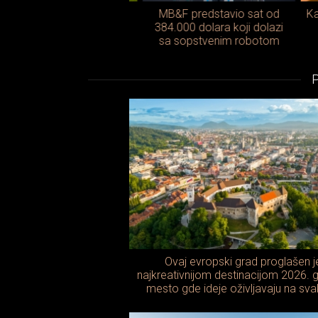
akerberg otkrio čemu
MB&F predstavio sat od
Kako 
zapravo služi njegov
384.000 dolara koji dolazi
isteriozni podzemni
sa sopstvenim robotom
prostor na Havajima
Ovaj evropski grad proglašen j
najkreativnijom destinacijom 2026. 
mesto gde ideje oživljavaju na s
koraku