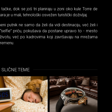
tačke, dok se još tri planiraju u zoni oko kule Torre de
ara je u mali, tehnološki osvežen turistički doživljaj.
eni putnik ne samo da želi da vidi destinaciju, već želi i
 “selfie” priču, pokušava da postane upravo to - mesto
ivotu, već po kadrovima koji završavaju na mrežama
vremenu.
SLIČNE TEME