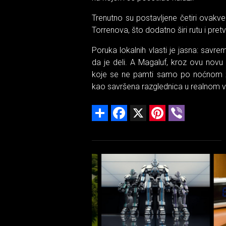
Trenutno su postavljene četiri ovakve 
Torrenova, što dodatno širi rutu i pretv
Poruka lokalnih vlasti je jasna: savrem
da je deli. A Magaluf, kroz ovu novu
koje se ne pamti samo po noćnom ž
kao savršena razglednica u realnom 
Share
Facebook
X
Pinterest
Viber