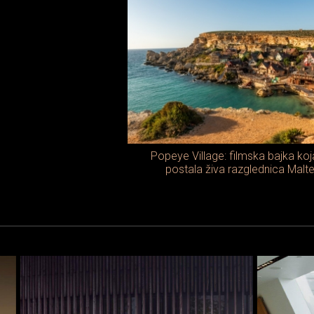
Popeye Village: filmska bajka koj
postala živa razglednica Malt