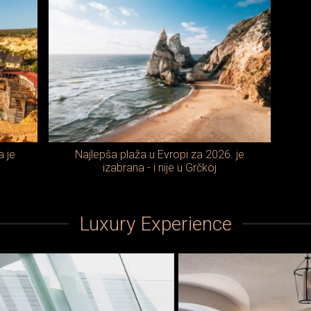
a je
Najlepša plaža u Evropi za 2026. je
e
izabrana - i nije u Grčkoj
Luxury Experience