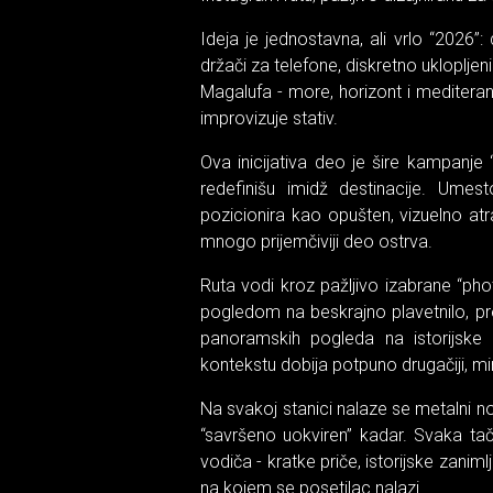
Ideja je jednostavna, ali vrlo “2026”: 
držači za telefone, diskretno uklopljen
Magalufa - more, horizont i mediteran
improvizuje stativ.
Ova inicijativa deo je šire kampanje 
redefinišu imidž destinacije. Umes
pozicionira kao opušten, vizuelno atra
mnogo prijemčiviji deo ostrva.
Ruta vodi kroz pažljivo izabrane “
pogledom na beskrajno plavetnilo, pr
panoramskih pogleda na istorijsk
kontekstu dobija potpuno drugačiji, mirn
Na svakoj stanici nalaze se metalni no
“savršeno uokviren” kadar. Svaka ta
vodiča - kratke priče, istorijske zanim
na kojem se posetilac nalazi.