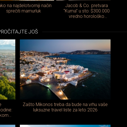
na najdelotvorniji način
Jacob & Co. pretvara
Ge
sprečiti mamurluk
“Kuma” u sto: $300.000
meto
vredno horološko
ova
umetničko delo za samo 20
kolekcionara
PROČITAJTE JOŠ
e
Zašto Mikonos treba da bude na vrhu vaše
godine:
luksuzne travel liste za leto 2026
vakom