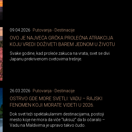
09.04.2026
Putovanja - Destinacije
OVO JE NAJVEĆA GRČKA PROLEĆNA ATRAKCIJA
KOJU VREDI DOŽIVETI BAREM JEDNOM U ŽIVOTU
Svake godine, kad proleće zakuca na vrata, svet se divi
Japanu prekrivenom cvetovima trešnje.
26.03.2026
Putovanja - Destinacije
OSTRVO GDE MORE SVETLI: VADU – RAJSKI
FENOMEN KOJI MORATE VIDETI U 2026.
Dok svet teži spektakularnim destinacijama, postoji
mesto koje ne mora da viče “luksuz” da bi očaralo –
Vadu na Maldivima je upravo takvo čudo.