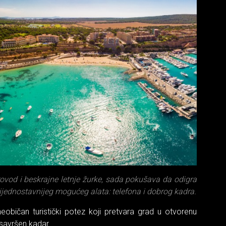
vod i beskrajne letnje žurke, sada pokušava da odigra
jednostavnijeg mogućeg alata: telefona i dobrog kadra.
 neobičan turistički potez koji pretvara grad u otvorenu
 savršen kadar.