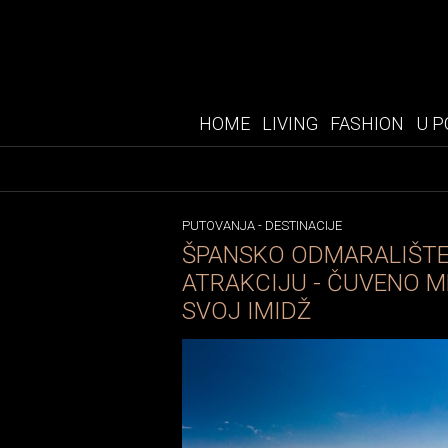
HOME
LIVING
FASHION
U P
PUTOVANJA
-
DESTINACIJE
ŠPANSKO ODMARALIŠTE
ATRAKCIJU - ČUVENO M
SVOJ IMIDŽ