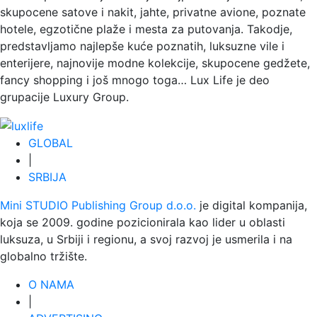
skupocene satove i nakit, jahte, privatne avione, poznate
hotele, egzotične plaže i mesta za putovanja. Takodje,
predstavljamo najlepše kuće poznatih, luksuzne vile i
enterijere, najnovije modne kolekcije, skupocene gedžete,
fancy shopping i još mnogo toga…
Lux Life
je deo
grupacije
Luxury Group
.
GLOBAL
|
SRBIJA
Mini STUDIO Publishing Group d.o.o.
je digital kompanija,
koja se 2009. godine pozicionirala kao lider u oblasti
luksuza, u Srbiji i regionu, a svoj razvoj je usmerila i na
globalno tržište.
O NAMA
|