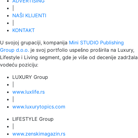
ADVERTISING
|
NAŠI KLIJENTI
|
KONTAKT
U svojoj grupaciji, kompanija
Mini STUDIO Publishing
Group d.o.o.
je svoj portfolio uspešno proširila na Luxury,
Lifestyle i Living segment, gde je više od decenije zadržala
vodeću poziciju:
LUXURY Group
|
www.
luxlife
.rs
|
www.
luxurytopics
.com
LIFESTYLE Group
|
www.
zenski
magazin.rs