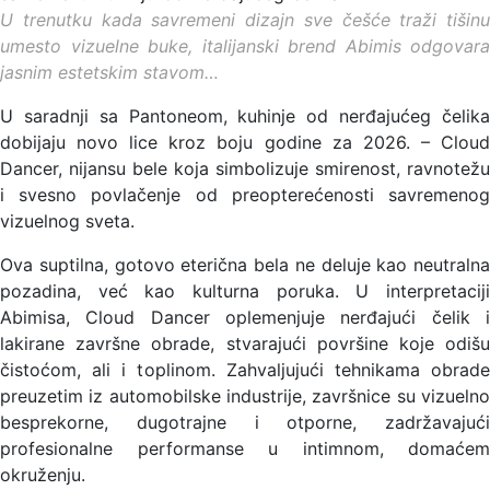
U trenutku kada savremeni dizajn sve češće traži tišinu
umesto vizuelne buke, italijanski brend Abimis odgovara
jasnim estetskim stavom…
U saradnji sa Pantoneom, kuhinje od nerđajućeg čelika
dobijaju novo lice kroz boju godine za 2026. – Cloud
Dancer, nijansu bele koja simbolizuje smirenost, ravnotežu
i svesno povlačenje od preopterećenosti savremenog
vizuelnog sveta.
Ova suptilna, gotovo eterična bela ne deluje kao neutralna
pozadina, već kao kulturna poruka. U interpretaciji
Abimisa, Cloud Dancer oplemenjuje nerđajući čelik i
lakirane završne obrade, stvarajući površine koje odišu
čistoćom, ali i toplinom. Zahvaljujući tehnikama obrade
preuzetim iz automobilske industrije, završnice su vizuelno
besprekorne, dugotrajne i otporne, zadržavajući
profesionalne performanse u intimnom, domaćem
okruženju.