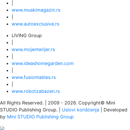
|
www.
muski
magazin.rs
|
www.
auto
exclusive.rs
LIVING Group
|
www.
moj
enterijer.rs
|
www.
ideas
homegarden.com
|
www.
fusiontables
.rs
|
www.
robotzabazen
.rs
All Rights Reserved.
| 2009 - 2026.
Copyright©
Mini
STUDIO Publishing Group. |
Uslovi korišćenja
| Developed
by
Mini STUDIO Publishing Group