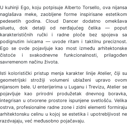
U kuhinji Ego, koju potpisuje Alberto Torsello, ova nijansa
naglašava meke, zaobljene forme inspirisane estetikom
pedesetih godina. Cloud Dancer dodatno omekšava
siluetu, dok detalji od nerđajućeg čelika — poput
karakterističnih ručki i radne ploče bez spojeva sa
podignutim ivicama — uvode ritam i taktilnu preciznost.
Ego se ovde pojavljuje kao most između arhitektonske
čistoće i svakodnevne funkcionalnosti, prilagođen
savremenom načinu života.
Isti koloristički pristup menja karakter linije Atelier, čiji su
geometrijski strožiji volumeni ublaženi upravo ovom
nijansom bele. U enterijerima u Luganu i Trevizu, Atelier se
pojavljuje kao prirodni produžetak dnevnog boravka,
integrisan u otvorene prostore ispunjene svetlošću. Velika
ostrva, profesionalne radne zone i zidni elementi formiraju
arhitektonsku celinu u kojoj se estetika i upotrebljivost ne
razdvajaju, već međusobno pojačavaju.