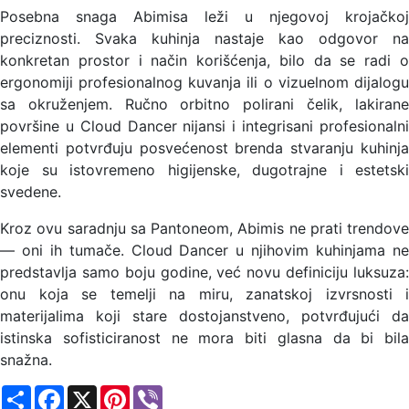
Posebna snaga Abimisa leži u njegovoj krojačkoj
preciznosti. Svaka kuhinja nastaje kao odgovor na
konkretan prostor i način korišćenja, bilo da se radi o
ergonomiji profesionalnog kuvanja ili o vizuelnom dijalogu
sa okruženjem. Ručno orbitno polirani čelik, lakirane
površine u Cloud Dancer nijansi i integrisani profesionalni
elementi potvrđuju posvećenost brenda stvaranju kuhinja
koje su istovremeno higijenske, dugotrajne i estetski
svedene.
Kroz ovu saradnju sa Pantoneom, Abimis ne prati trendove
— oni ih tumače. Cloud Dancer u njihovim kuhinjama ne
predstavlja samo boju godine, već novu definiciju luksuza:
onu koja se temelji na miru, zanatskoj izvrsnosti i
materijalima koji stare dostojanstveno, potvrđujući da
istinska sofisticiranost ne mora biti glasna da bi bila
snažna.
Share
Facebook
X
Pinterest
Viber