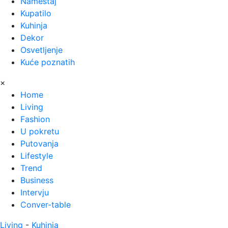
Nameštaj
Kupatilo
Kuhinja
Dekor
Osvetljenje
Kuće poznatih
×
Home
Living
Fashion
U pokretu
Putovanja
Lifestyle
Trend
Business
Intervju
Conver-table
Living
-
Kuhinja