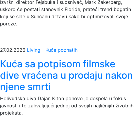
Izvršni direktor Fejsbuka i suosnivač, Mark Zakerberg,
uskoro će postati stanovnik Floride, prateći trend bogatih
koji se sele u Sunčanu državu kako bi optimizovali svoje
poreze.
27.02.2026
Living - Kuće poznatih
Kuća sa potpisom filmske
dive vraćena u prodaju nakon
njene smrti
Holivudska diva Dajan Kiton ponovo je dospela u fokus
javnosti i to zahvaljujući jednoj od svojih najličnijih životnih
projekata.