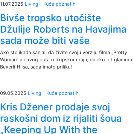
11.07.2025
Living - Kuće poznatih
Bivše tropsko utočište
Džulije Roberts na Havajima
sada može biti vaše
Ako ste ikada sanjali da živite svoju verziju filma „Pretty
Woman“ ali ovog puta u tropskom raju, daleko od glamura
Beverli Hilsa, sada imate priliku!
09.05.2025
Living - Kuće poznatih
Kris Džener prodaje svoj
raskošni dom iz rijaliti šoua
„Keeping Up With the