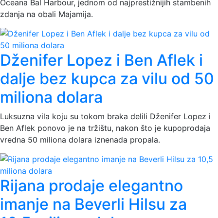
Oceana Bal Harbour, jednom od najprestižnijih stambenih
zdanja na obali Majamija.
Dženifer Lopez i Ben Aflek i
dalje bez kupca za vilu od 50
miliona dolara
Luksuzna vila koju su tokom braka delili Dženifer Lopez i
Ben Aflek ponovo je na tržištu, nakon što je kupoprodaja
vredna 50 miliona dolara iznenada propala.
Rijana prodaje elegantno
imanje na Beverli Hilsu za