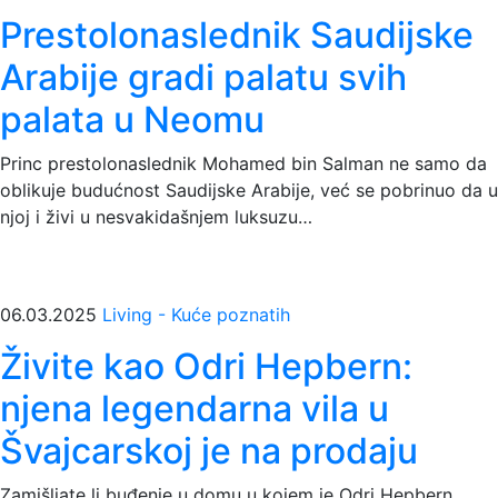
Prestolonaslednik Saudijske
Arabije gradi palatu svih
palata u Neomu
Princ prestolonaslednik Mohamed bin Salman ne samo da
oblikuje budućnost Saudijske Arabije, već se pobrinuo da u
njoj i živi u nesvakidašnjem luksuzu…
06.03.2025
Living - Kuće poznatih
Živite kao Odri Hepbern:
njena legendarna vila u
Švajcarskoj je na prodaju
Zamišljate li buđenje u domu u kojem je Odri Hepbern