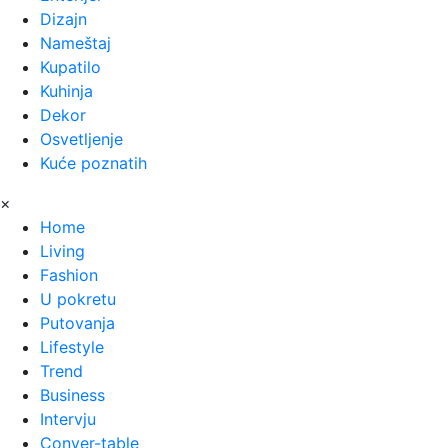
Dizajn
Nameštaj
Kupatilo
Kuhinja
Dekor
Osvetljenje
Kuće poznatih
×
Home
Living
Fashion
Tom Dikson prodaje
U pokretu
svoj arhitektonski
Putovanja
Lifestyle
dragulj na
Trend
Mikonosu: Vila
Business
Intervju
Aimasia za 25
Conver-table