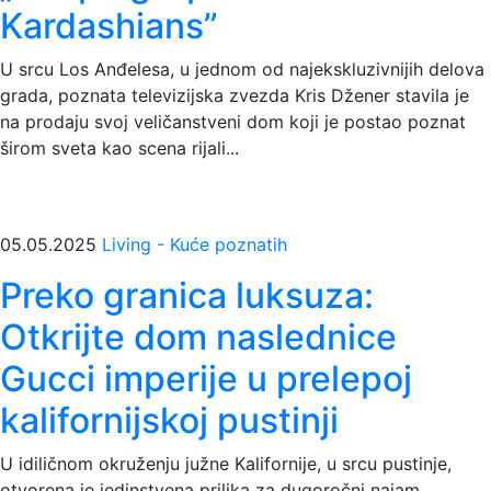
Kardashians”
U srcu Los Anđelesa, u jednom od najekskluzivnijih delova
grada, poznata televizijska zvezda Kris Džener stavila je
na prodaju svoj veličanstveni dom koji je postao poznat
širom sveta kao scena rijali...
05.05.2025
Living - Kuće poznatih
Preko granica luksuza:
Otkrijte dom naslednice
Gucci imperije u prelepoj
kalifornijskoj pustinji
U idiličnom okruženju južne Kalifornije, u srcu pustinje,
otvorena je jedinstvena prilika za dugoročni najam