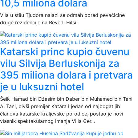
10,5 miliona dolara
Vila u stilu Tjudora nalazi se odmah pored pevačicine
druge rezidencije na Beverli Hilsu.
Katarski princ kupio čuvenu
vilu Silvija Berluskonija za
395 miliona dolara i pretvara
je u luksuzni hotel
Šeik Hamad bin Džasim bin Daber bin Muhamed bin Tani
Al Tani, bivši premijer Katara i jedan od najbogatijih
članova katarske kraljevske porodice, postao je novi
vlasnik spektakularnog imanja Villa Cer...