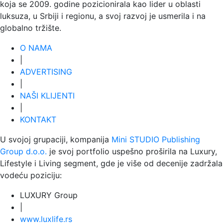
koja se 2009. godine pozicionirala kao lider u oblasti
luksuza, u Srbiji i regionu, a svoj razvoj je usmerila i na
globalno tržište.
O NAMA
|
ADVERTISING
|
NAŠI KLIJENTI
|
KONTAKT
U svojoj grupaciji, kompanija
Mini STUDIO Publishing
Group d.o.o.
je svoj portfolio uspešno proširila na Luxury,
Lifestyle i Living segment, gde je više od decenije zadržala
vodeću poziciju:
LUXURY Group
|
www.
luxlife
.rs