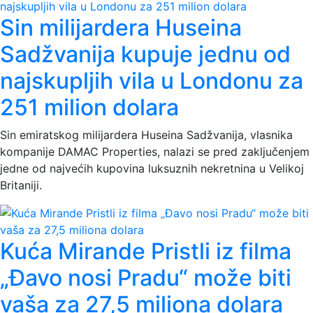
Sin milijardera Huseina
Sadžvanija kupuje jednu od
najskupljih vila u Londonu za
251 milion dolara
Sin emiratskog milijardera Huseina Sadžvanija, vlasnika
kompanije DAMAC Properties, nalazi se pred zaključenjem
jedne od najvećih kupovina luksuznih nekretnina u Velikoj
Britaniji.
Kuća Mirande Pristli iz filma
„Đavo nosi Pradu“ može biti
vaša za 27,5 miliona dolara