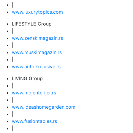
|
www.
luxurytopics
.com
LIFESTYLE Group
|
www.
zenski
magazin.rs
|
www.
muski
magazin.rs
|
www.
auto
exclusive.rs
LIVING Group
|
www.
moj
enterijer.rs
|
www.
ideas
homegarden.com
|
www.
fusiontables
.rs
|