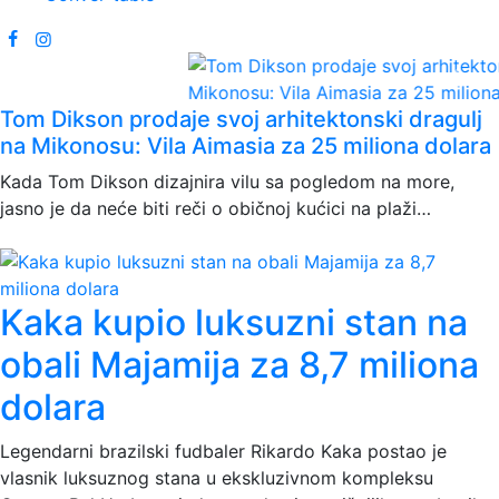
miliona dolara
Prethodni
Sled
Tom Dikson prodaje svoj arhitektonski dragulj
na Mikonosu: Vila Aimasia za 25 miliona dolara
Kada Tom Dikson dizajnira vilu sa pogledom na more,
jasno je da neće biti reči o običnoj kućici na plaži…
Kaka kupio luksuzni stan na
obali Majamija za 8,7 miliona
dolara
Legendarni brazilski fudbaler Rikardo Kaka postao je
vlasnik luksuznog stana u ekskluzivnom kompleksu