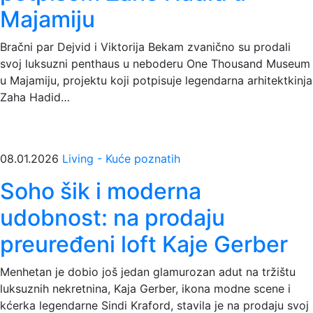
Majamiju
Bračni par Dejvid i Viktorija Bekam zvanično su prodali
svoj luksuzni penthaus u neboderu One Thousand Museum
u Majamiju, projektu koji potpisuje legendarna arhitektkinja
Zaha Hadid…
08.01.2026
Living - Kuće poznatih
Soho šik i moderna
udobnost: na prodaju
preuređeni loft Kaje Gerber
Menhetan je dobio još jedan glamurozan adut na tržištu
luksuznih nekretnina, Kaja Gerber, ikona modne scene i
kćerka legendarne Sindi Kraford, stavila je na prodaju svoj