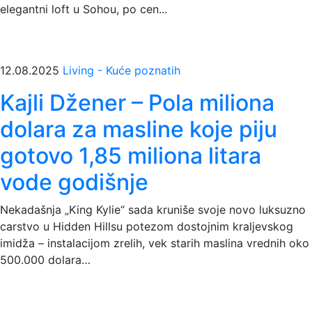
elegantni loft u Sohou, po cen...
12.08.2025
Living - Kuće poznatih
Kajli Džener – Pola miliona
dolara za masline koje piju
gotovo 1,85 miliona litara
vode godišnje
Nekadašnja „King Kylie“ sada kruniše svoje novo luksuzno
carstvo u Hidden Hillsu potezom dostojnim kraljevskog
imidža – instalacijom zrelih, vek starih maslina vrednih oko
500.000 dolara…