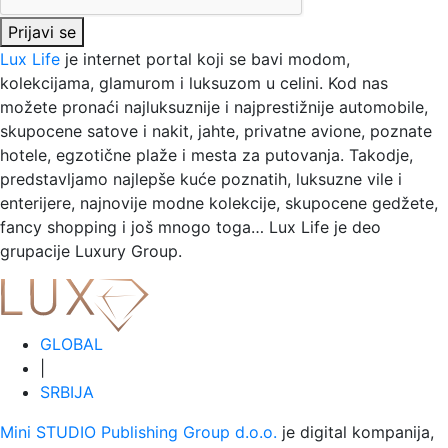
Prijavi se
Lux Life
je internet portal koji se bavi modom,
kolekcijama, glamurom i luksuzom u celini. Kod nas
možete pronaći najluksuznije i najprestižnije automobile,
skupocene satove i nakit, jahte, privatne avione, poznate
hotele, egzotične plaže i mesta za putovanja. Takodje,
predstavljamo najlepše kuće poznatih, luksuzne vile i
enterijere, najnovije modne kolekcije, skupocene gedžete,
fancy shopping i još mnogo toga…
Lux Life
je deo
grupacije
Luxury Group
.
GLOBAL
|
SRBIJA
Mini STUDIO Publishing Group d.o.o.
je digital kompanija,