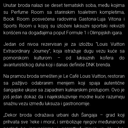
Unutar broda nalazi se deset tematskih soba, među kojima
su Perfume Room sa starinskim toaletnim kompletima,
Book Room posvećena radovima Gastona-Luja Vitona i
Sports Room u kojoj su izloženi luksuzni sportski rekviziti
korišćeni na događajima poput Formule 1 i Olimpijskih igara.
Jedan od nivoa rezervisan je za izložbu “Louis Vuitton
Extraordinary Journey”, koja istražuje dugu vezu kuće sa
pomorskom kulturom – od luksuznih kofera do
avanturističkog duha koji i danas definiše DNK brenda.
Na pramcu broda smešten je Le Café Louis Vuitton, restoran
sa pažljivo odabranim menijem koji spaja autentične
šangajske ukuse sa zapadnim kulinarskim pristupom. Ovo je
još jedan dokaz da i najekskluzivnije modne kuće razumeju
snažnu vezu između luksuza i gastronomije.
„Dekor broda odražava urbani duh Šangaja – grad koji
prihvata sve ‘reke i mora’, i simbolizuje njegov međunarodni