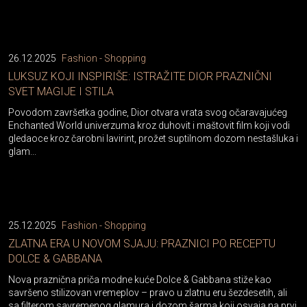
26.12.2025
Fashion - Shopping
LUKSUZ KOJI INSPIRIŠE: ISTRAŽITE DIOR PRAZNIČNI
SVET MAGIJE I STILA
Povodom završetka godine, Dior otvara vrata svog očaravajućeg
Enchanted World univerzuma kroz duhovit i maštovit film koji vodi
gledaoce kroz čarobni lavirint, prožet suptilnom dozom nestašluka i
glam...
25.12.2025
Fashion - Shopping
ZLATNA ERA U NOVOM SJAJU: PRAZNICI PO RECEPTU
DOLCE & GABBANA
Nova praznična priča modne kuće Dolce & Gabbana stiže kao
savršeno stilizovan vremeplov – pravo u zlatnu eru šezdesetih, ali
sa filterom savremenog glamura i dozom šarma koji osvaja na prvi