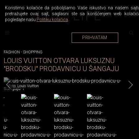
Koristimo kolačiće da poboljšamo Vaše iskustvo na našem sajtu
pretražujete ovaj sajt, saglasni ste sa korišćenjem web kolačić
pogledajte našu
Politiku kolačića
.
PRIHVATAM
FASHION
-
SHOPPING
LOUIS VUITTON OTVARA LUKSUZNU
"BRODSKU" PRODAVNICU U ŠANGAJU
Foto: Louis Vuitton