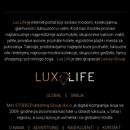
Lux Life
je internet portal koji se bavi modom, kolekcijama,
glamurom i luksuzom u celini. Kod nas možete pronaći
najluksuznije i najprestižnije automobile, skupocene satove i nakit,
jahte, privatne avione, poznate hotele, egzotične plaže i mesta za
putovanja. Takodje, predstavljamo najlepše kuće poznatih, luksuzne
vile i enterijere, najnovije modne kolekcije, skupocene gedžete, fancy
shopping i još mnogo toga…
Lux Life
je deo grupacije
Luxury Group
.
GLOBAL
|
SRBIJA
Mini STUDIO Publishing Group d.o.o.
je digital kompanija, koja se
2009. godine pozicionirala kao lider u oblasti luksuza, u Srbiji i
regionu, a svoj razvoj je usmerila i na globalno tržište.
O NAMA
|
ADVERTISING
|
NAŠI KLIJENTI
|
KONTAKT