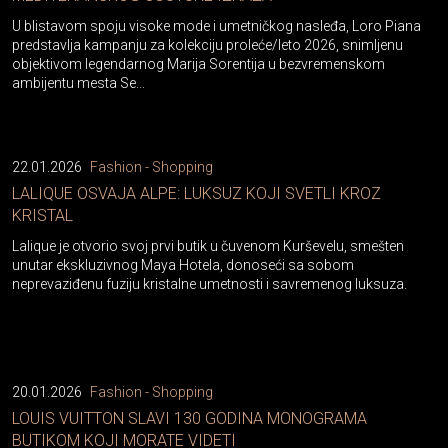
U blistavom spoju visoke mode i umetničkog nasleđa, Loro Piana
predstavlja kampanju za kolekciju proleće/leto 2026, snimljenu
objektivom legendarnog Marija Sorentija u bezvremenskom
ambijentu mesta Se...
22.01.2026
Fashion - Shopping
LALIQUE OSVAJA ALPE: LUKSUZ KOJI SVETLI KROZ
KRISTAL
Lalique je otvorio svoj prvi butik u čuvenom Kurševelu, smešten
unutar ekskluzivnog Maya Hotela, donoseći sa sobom
neprevaziđenu fuziju kristalne umetnosti i savremenog luksuza.
20.01.2026
Fashion - Shopping
LOUIS VUITTON SLAVI 130 GODINA MONOGRAMA
BUTIKOM KOJI MORATE VIDETI