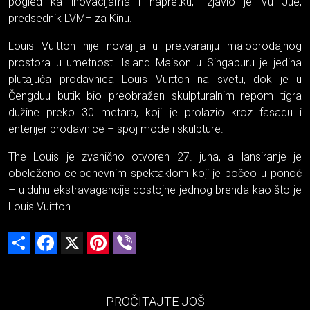
pogled ka inovacijama i napretku,“ izjavio je Vu Jue,
predsednik LVMH za Kinu.
Louis Vuitton nije novajlija u pretvaranju maloprodajnog
prostora u umetnost. Island Maison u Singapuru je jedina
plutajuća prodavnica Louis Vuitton na svetu, dok je u
Čengduu butik bio preobražen skulpturalnim repom tigra
dužine preko 30 metara, koji je prolazio kroz fasadu i
enterijer prodavnice – spoj mode i skulpture.
The Louis je zvanično otvoren 27. juna, a lansiranje je
obeleženo celodnevnim spektaklom koji je počeo u ponoć
– u duhu ekstravagancije dostojne jednog brenda kao što je
Louis Vuitton.
Share
Facebook
X
Pinterest
Viber
PROČITAJTE JOŠ