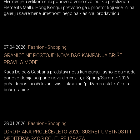
Hermès je u velikom stilu ponovo otvorio svoj butik u prestižnom
Elements Mall u Hong Kongu i pretvorio ga u prostor koji više liči na
galeriju savremene umetnosti nego na klasičnu prodavnicu.
07.04.2026
Fashion - Shopping
GRANICE NE POSTOJE: NOVA D&G KAMPANJA BRIŠE
PRAVILA MODE
Kada Dolce & Gabbana predstavi novu kampanju, jasno je da moda
ponovo dobija potpuno novu dimenziju, a Spring/Summer 2026
priča donosi neočekivani twist: luksuznu “pidžama estetiku” koja
briše granice...
28.01.2026
Fashion - Shopping
LORO PIANA PROLEĆE/LETO 2026: SUSRET UMETNOSTI I
MEDITERANSKOG COUTURE IZRAZA