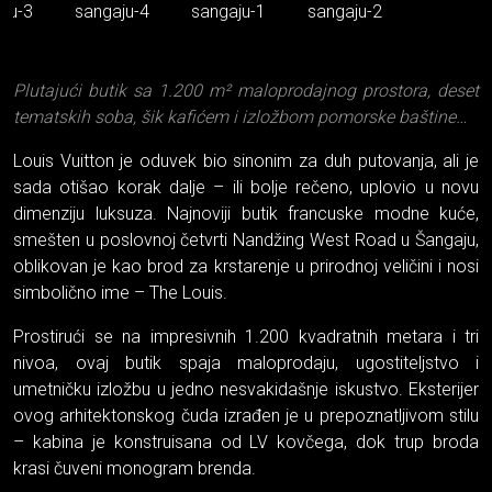
Plutajući butik sa 1.200 m² maloprodajnog prostora, deset
tematskih soba, šik kafićem i izložbom pomorske baštine…
Louis Vuitton je oduvek bio sinonim za duh putovanja, ali je
sada otišao korak dalje – ili bolje rečeno, uplovio u novu
dimenziju luksuza. Najnoviji butik francuske modne kuće,
smešten u poslovnoj četvrti Nandžing West Road u Šangaju,
oblikovan je kao brod za krstarenje u prirodnoj veličini i nosi
simbolično ime – The Louis.
Prostirući se na impresivnih 1.200 kvadratnih metara i tri
nivoa, ovaj butik spaja maloprodaju, ugostiteljstvo i
umetničku izložbu u jedno nesvakidašnje iskustvo. Eksterijer
ovog arhitektonskog čuda izrađen je u prepoznatljivom stilu
– kabina je konstruisana od LV kovčega, dok trup broda
krasi čuveni monogram brenda.