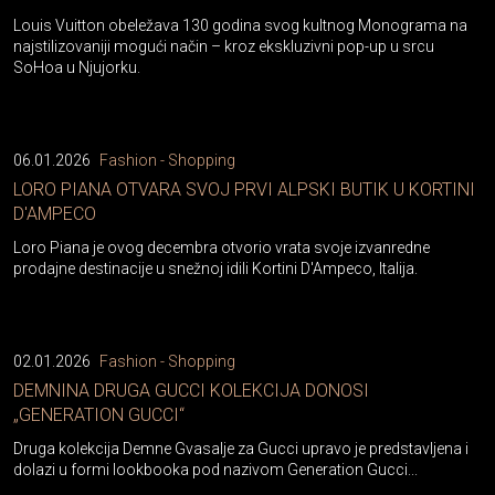
Louis Vuitton obeležava 130 godina svog kultnog Monograma na
najstilizovaniji mogući način – kroz ekskluzivni pop-up u srcu
SoHoa u Njujorku.
06.01.2026
Fashion - Shopping
LORO PIANA OTVARA SVOJ PRVI ALPSKI BUTIK U KORTINI
D'AMPECO
Loro Piana je ovog decembra otvorio vrata svoje izvanredne
prodajne destinacije u snežnoj idili Kortini D'Ampeco, Italija.
02.01.2026
Fashion - Shopping
DEMNINA DRUGA GUCCI KOLEKCIJA DONOSI
„GENERATION GUCCI“
Druga kolekcija Demne Gvasalje za Gucci upravo je predstavljena i
dolazi u formi lookbooka pod nazivom Generation Gucci...