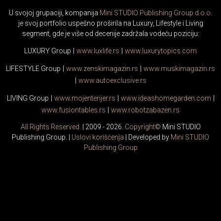
U svojoj grupaciji, kompanija
Mini STUDIO Publishing Group d.o.o.
je svoj portfolio uspešno proširila na Luxury, Lifestyle i Living
segment, gde je više od decenije zadržala vodeću poziciju:
LUXURY Group
|
www.
luxlife
.rs
|
www.
luxurytopics
.com
LIFESTYLE Group
|
www.
zenski
magazin.rs
|
www.
muski
magazin.rs
|
www.
auto
exclusive.rs
LIVING Group
|
www.
moj
enterijer.rs
|
www.
ideas
homegarden.com
|
www.
fusiontables
.rs
|
www.
robotzabazen
.rs
All Rights Reserved.
| 2009 - 2026.
Copyright©
Mini STUDIO
Publishing Group. |
Uslovi korišćenja
| Developed by
Mini STUDIO
Publishing Group