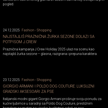
pogled.
24.12.2025
Fashion - Shopping
NAJSTAJLIŠ PRAZNIČNA ŽURKA SEZONE DOLAZI SA
POTPISOM J.CREW
Praznična kampanja J.Crew Holiday 2025 ulazi na scenu kao
najstajliš žurka sezone – glasna, razigrana i prepuna karaktera.
23.12.2025
Fashion - Shopping
GIORGIO ARMANI I POLDO DOG COUTURE: LUKSUZNI
GRADSKI AKSESOARI ZA PSE
Italijanski modni gigant Giorgio Armani proširuje svoju ponudu za
kućne ljubimce u saradnji sa Poldo Dog Couture, prestižnim
brendom poznatim po visoko-kvalitetnoj odeći za pse.