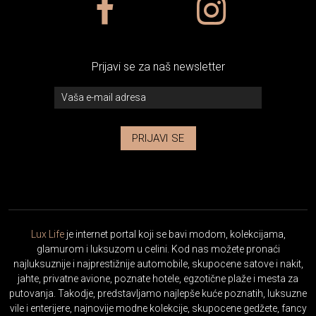
Prijavi se za naš newsletter
PRIJAVI SE
Lux Life
je internet portal koji se bavi modom, kolekcijama,
glamurom i luksuzom u celini. Kod nas možete pronaći
najluksuznije i najprestižnije automobile, skupocene satove i nakit,
jahte, privatne avione, poznate hotele, egzotične plaže i mesta za
putovanja. Takodje, predstavljamo najlepše kuće poznatih, luksuzne
vile i enterijere, najnovije modne kolekcije, skupocene gedžete, fancy