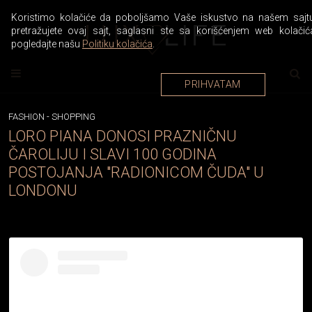
Koristimo kolačiće da poboljšamo Vaše iskustvo na našem sajtu
pretražujete ovaj sajt, saglasni ste sa korišćenjem web kolačić
pogledajte našu
Politiku kolačića
.
PRIHVATAM
FASHION
-
SHOPPING
LORO PIANA DONOSI PRAZNIČNU
ČAROLIJU I SLAVI 100 GODINA
POSTOJANJA "RADIONICOM ČUDA" U
LONDONU