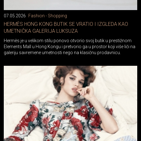
07.05.2026
Fashion - Shopping
HERMÈS HONG KONG BUTIK SE VRATIO I IZGLEDA KAO
UMETNIČKA GALERIJA LUKSUZA
Hermès je u velikom stilu ponovo otvorio svoj butik u prestižnom
Elements Mall u Hong Kongu i pretvorio ga u prostor koji više liči na
galeriju savremene umetnosti nego na klasičnu prodavnicu.