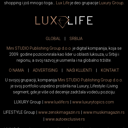
shopping i još mnogo toga…
Lux Life
je deo grupacije
Luxury Group
.
GLOBAL
|
SRBIJA
Mini STUDIO Publishing Group d.o.o.
je digital kompanija, koja se
2009. godine pozicionirala kao lider u oblasti luksuza, u Srbiji i
regionu, a svoj razvoj je usmerila i na globalno tržište.
O NAMA
|
ADVERTISING
|
NAŠI KLIJENTI
|
KONTAKT
U svojoj grupaciji, kompanija
Mini STUDIO Publishing Group d.o.o.
je svoj portfolio uspešno proširila na Luxury, Lifestyle i Living
segment, gde je više od decenije zadržala vodeću poziciju:
LUXURY Group
|
www.
luxlife
.rs
|
www.
luxurytopics
.com
LIFESTYLE Group
|
www.
zenski
magazin.rs
|
www.
muski
magazin.rs
|
www.
auto
exclusive.rs