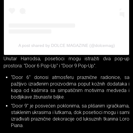
A post shared by DOLCE MAGAZINE (@dolcemag)
Unutar Harrodsa, posetioci mogu istražiti dva pop-up
prostora: "Door 6 Pop-Up" i "Door 9 Pop-Up".
"Door 6" donosi atmosferu praznične radionice, sa
pažljivo izrađenim proizvodima poput kožnih dodataka i
kapa od kašmira sa simpatičnim motivima medveda i
bodljikave žbunaste biljke.
"Door 9" je posvećen poklonima, sa plišanim igračkama,
staklenim ukrasima i lutkama, dok posetioci mogu i sami
izrađivati praznične dekoracije od luksuznih tkanina Loro
Piana.