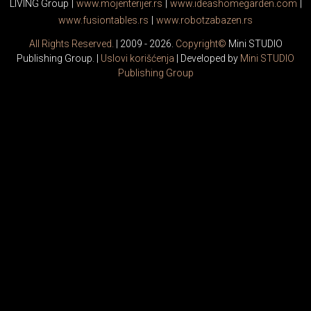
LIVING Group
|
www.
moj
enterijer.rs
|
www.
ideas
homegarden.com
|
www.
fusiontables
.rs
|
www.
robotzabazen
.rs
All Rights Reserved.
| 2009 - 2026.
Copyright©
Mini STUDIO
Publishing Group. |
Uslovi korišćenja
| Developed by
Mini STUDIO
Publishing Group