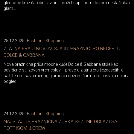
gledaoce kroz čarobni lavirint, prožet suptilnom dozom nestašluka i
glam...
25.12.2025
Fashion - Shopping
ZLATNA ERA U NOVOM SJAJU: PRAZNICI PO RECEPTU
DOLCE & GABBANA
Nova praznična priča modne kuće Dolce & Gabbana stiže kao
savršeno stilizovan vremeplov – pravo u zlatnu eru šezdesetih, ali
sa filterom savremenog glamura i dozom šarma koji osvaja na prvi
pogled.
24.12.2025
Fashion - Shopping
NAJSTAJLIŠ PRAZNIČNA ŽURKA SEZONE DOLAZI SA
POTPISOM J.CREW