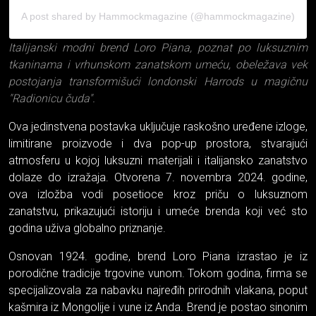
A post shared by Hammockmagazine (@hammockmagazine)
Italijanski modni brend Loro Piana, poznat po luksuznim
tkaninama i vrhunskom zanatskom umeću, obeležava vek
postojanja transformišući londonski Harrods u magičnu
"Radionicu čuda".
Ova jedinstvena postavka uključuje raskošno uređene izloge,
limitirane proizvode i dva pop-up prostora, stvarajući
atmosferu u kojoj luksuzni materijali i italijansko zanatstvo
dolaze do izražaja. Otvorena 7. novembra 2024. godine,
ova izložba vodi posetioce kroz priču o luksuznom
zanatstvu, prikazujući istoriju i umeće brenda koji već sto
godina uživa globalno priznanje.
Osnovan 1924. godine, brend Loro Piana izrastao je iz
porodične tradicije trgovine vunom. Tokom godina, firma se
specijalizovala za nabavku najređih prirodnih vlakana, poput
kašmira iz Mongolije i vune iz Anda. Brend je postao sinonim