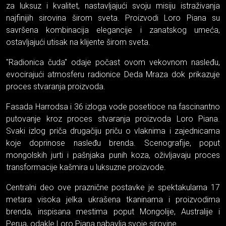
za luksuz i kvalitet, nastavljajući svoju misiju istraživanja
najfinijih sirovina širom sveta. Proizvodi Loro Piana su
savršena kombinacija elegancije i zanatskog umeća,
ostavljajući utisak na klijente širom sveta.
"Radionica čuda" odaje počast ovom vekovnom nasleđu,
evocirajući atmosferu radionice Deda Mraza dok prikazuje
proces stvaranja proizvoda.
Fasada Harrodsa i 36 izloga vode posetioce na fascinantno
putovanje kroz proces stvaranja proizvoda Loro Piana.
Svaki izlog priča drugačiju priču o vlaknima i zajednicama
koje doprinose nasleđu brenda. Scenografije, poput
mongolskih jurti i pašnjaka punih koza, oživljavaju proces
transformacije kašmira u luksuzne proizvode.
Centralni deo ove praznične postavke je spektakularna 17
metara visoka jelka ukrašena tkaninama i proizvodima
brenda, inspisana mestima poput Mongolije, Australije i
Perua, odakle Loro Piana nabavlja svoje sirovine.