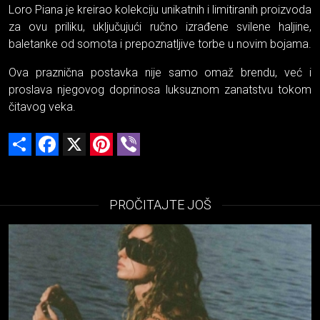
Loro Piana je kreirao kolekciju unikatnih i limitiranih proizvoda
za ovu priliku, uključujući ručno izrađene svilene haljine,
baletanke od somota i prepoznatljive torbe u novim bojama.
Ova praznična postavka nije samo omaž brendu, već i
proslava njegovog doprinosa luksuznom zanatstvu tokom
čitavog veka.
Share
Facebook
X
Pinterest
Viber
PROČITAJTE JOŠ