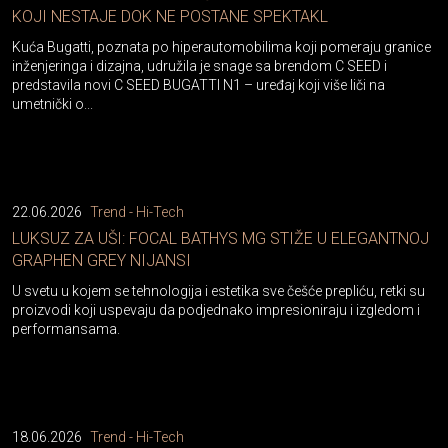
KOJI NESTAJE DOK NE POSTANE SPEKTAKL
Kuća Bugatti, poznata po hiperautomobilima koji pomeraju granice
inženjeringa i dizajna, udružila je snage sa brendom C SEED i
predstavila novi C SEED BUGATTI N1 – uređaj koji više liči na
umetnički o...
22.06.2026
Trend - Hi-Tech
LUKSUZ ZA UŠI: FOCAL BATHYS MG STIŽE U ELEGANTNOJ
GRAPHEN GREY NIJANSI
U svetu u kojem se tehnologija i estetika sve češće prepliću, retki su
proizvodi koji uspevaju da podjednako impresioniraju i izgledom i
performansama.
18.06.2026
Trend - Hi-Tech