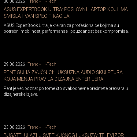
30.06.2026
Trend - Hi-Tech
ASUS EXPERTBOOK ULTRA: POSLOVNI LAPTOP KOJI IMA
SMISLA I VAN SPECIFIKACIJA
ASUS ExpertBook Ultra je kreiran za profesionalce kojima su
potrebni mobilnost, performanse i pouzdanost bez kompromisa.
29.06.2026
Trend - Hi-Tech
PENT GULIA ZVUČNICI: LUKSUZNA AUDIO SKULPTURA
KOJA MENJA PRAVILA DIZAJNA ENTERIJERA
Pent je već poznat po tome što svakodnevne predmete pretvara u
dizajnerske izjave.
23.06.2026
Trend - Hi-Tech
BUGATTI ULAZI U SVET KUĆNOG LUKSUZA: TELEVIZOR