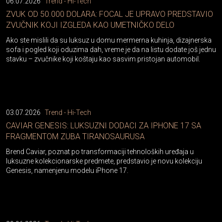
06.07.2026
Trend - Hi-Tech
ZVUK OD 50.000 DOLARA: FOCAL JE UPRAVO PREDSTAVIO
ZVUČNIK KOJI IZGLEDA KAO UMETNIČKO DELO
Ako ste mislili da su luksuz u domu mermerna kuhinja, dizajnerska
sofa i pogled koji oduzima dah, vreme je da na listu dodate još jednu
stavku – zvučnike koji koštaju kao sasvim pristojan automobil.
03.07.2026
Trend - Hi-Tech
CAVIAR GENESIS: LUKSUZNI DODACI ZA IPHONE 17 SA
FRAGMENTOM ZUBA TIRANOSAURUSA
Brend Caviar, poznat po transformaciji tehnoloških uređaja u
luksuzne kolekcionarske predmete, predstavio je novu kolekciju
Genesis, namenjenu modelu iPhone 17.