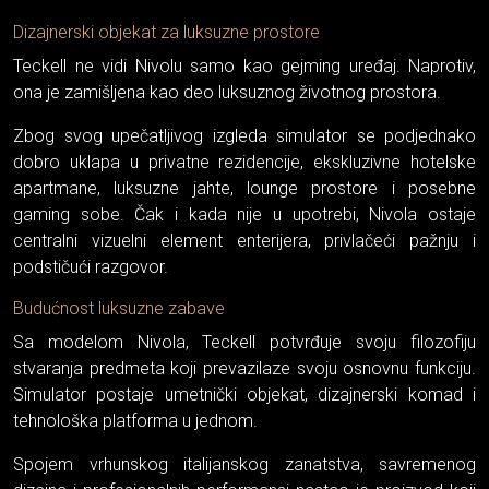
Dizajnerski objekat za luksuzne prostore
Teckell ne vidi Nivolu samo kao gejming uređaj. Naprotiv,
ona je zamišljena kao deo luksuznog životnog prostora.
Zbog svog upečatljivog izgleda simulator se podjednako
dobro uklapa u privatne rezidencije, ekskluzivne hotelske
apartmane, luksuzne jahte, lounge prostore i posebne
gaming sobe. Čak i kada nije u upotrebi, Nivola ostaje
centralni vizuelni element enterijera, privlačeći pažnju i
podstičući razgovor.
Budućnost luksuzne zabave
Sa modelom Nivola, Teckell potvrđuje svoju filozofiju
stvaranja predmeta koji prevazilaze svoju osnovnu funkciju.
Simulator postaje umetnički objekat, dizajnerski komad i
tehnološka platforma u jednom.
Spojem vrhunskog italijanskog zanatstva, savremenog