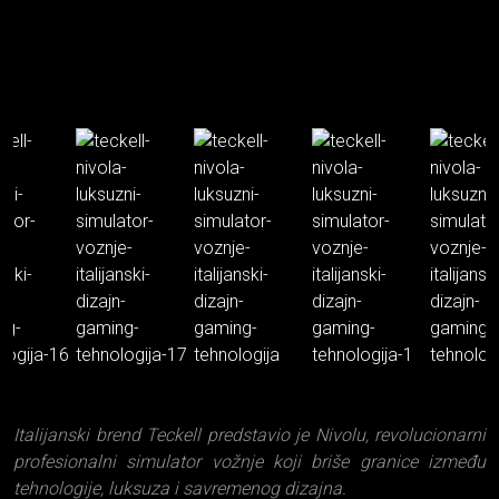
Italijanski brend Teckell predstavio je Nivolu, revolucionarni
profesionalni simulator vožnje koji briše granice između
tehnologije, luksuza i savremenog dizajna.