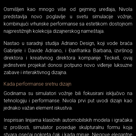
Osmišljen kao mnogo više od gejming uređaja, Nivola
predstavlja novo poglavlje u svetu simulacije vožnje,
kombinujući vrhunske performanse sa estetikom dostojnom
najprestižnijih kolekcija dizajnerskog nameštaja.
Nastao u saradnji studija Adriano Design, koji vode braća
Gabrijele i Davide Adriano, i Đanfranka Barbana, izvršnog
direktora i kreativnog direktora kompanije Teckell, ovaj
jedinstveni projekat donosi potpuno novo viđenje luksuzne
zabave i interaktivnog dizajna.
Kada performanse sretnu dizajn
Godinama su simulatori vožnje bili fokusirani isključivo na
tehnologiju i performanse. Nivola prvi put uvodi dizajn kao
jednako važan element iskustva.
Inspirisan linijama klasičnih automobilskih modela i igračaka
iz prošlosti, simulator poseduje skulpturalnu formu koja
stvara osećaj pokreta čak i kada miruje. Njegove elegantne