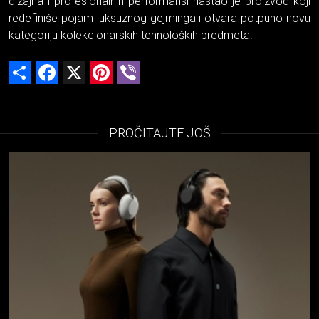
dizajna i profesionalnih performansi nastao je proizvod koji
redefiniše pojam luksuznog gejminga i otvara potpuno novu
kategoriju kolekcionarskih tehnoloških predmeta.
Share
Facebook
X
Pinterest
Viber
PROČITAJTE JOŠ