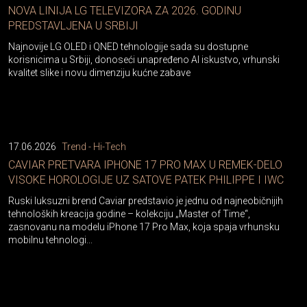
NOVA LINIJA LG TELEVIZORA ZA 2026. GODINU
PREDSTAVLJENA U SRBIJI
Najnovije LG OLED i QNED tehnologije sada su dostupne
korisnicima u Srbiji, donoseći unapređeno AI iskustvo, vrhunski
kvalitet slike i novu dimenziju kućne zabave
17.06.2026
Trend - Hi-Tech
CAVIAR PRETVARA IPHONE 17 PRO MAX U REMEK-DELO
VISOKE HOROLOGIJE UZ SATOVE PATEK PHILIPPE I IWC
Ruski luksuzni brend Caviar predstavio je jednu od najneobičnijih
tehnoloških kreacija godine – kolekciju „Master of Time“,
zasnovanu na modelu iPhone 17 Pro Max, koja spaja vrhunsku
mobilnu tehnologi...