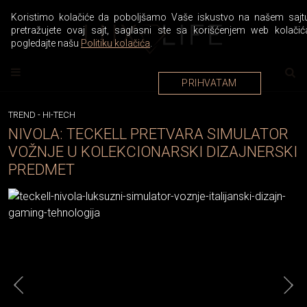
Koristimo kolačiće da poboljšamo Vaše iskustvo na našem sajtu
pretražujete ovaj sajt, saglasni ste sa korišćenjem web kolačić
pogledajte našu
Politiku kolačića
.
PRIHVATAM
TREND
-
HI-TECH
NIVOLA: TECKELL PRETVARA SIMULATOR
VOŽNJE U KOLEKCIONARSKI DIZAJNERSKI
PREDMET