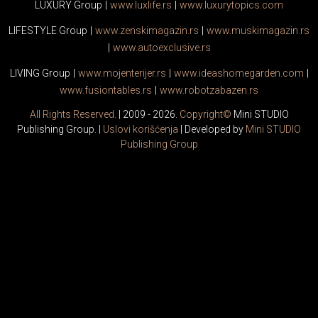
LUXURY Group
|
www.
luxlife
.rs
|
www.
luxurytopics
.com
LIFESTYLE Group
|
www.
zenski
magazin.rs
|
www.
muski
magazin.rs
|
www.
auto
exclusive.rs
LIVING Group
|
www.
moj
enterijer.rs
|
www.
ideas
homegarden.com
|
www.
fusiontables
.rs
|
www.
robotzabazen
.rs
All Rights Reserved.
| 2009 - 2026.
Copyright©
Mini STUDIO
Publishing Group. |
Uslovi korišćenja
| Developed by
Mini STUDIO
Publishing Group