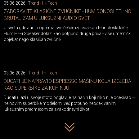
05.06.2026
Trend - Hi-Tech
ZABORAVITE KLASIČNE ZVUČNIKE - HUM DONOSI TEHNO
BRUTALIZAM U LUKSUZNI AUDIO SVET
U svetu gde audio oprema sve češće izgleda kao tehnološki kliše,
Hum Hi-Fi Speaker dolazi kao potpuno druga priča - više umetnički
objekat nego klasičan zvučnik.
03.06.2026
Trend - Hi-Tech
DUCATI JE NAPRAVIO ESPRESSO MAŠINU KOJA IZGLEDA
KAO SUPERBIKE ZA KUHINJU
Ducati ulazi u svoje stoto poglavlje na način koji niko nije očekivao –
ne novim superbike modelom, već potpuno neočekivanim
luksuznim predmetom za svakodnevni život.