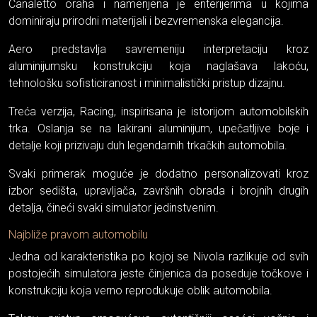
Canaletto oraha i namenjena je enterijerima u kojima
dominiraju prirodni materijali i bezvremenska elegancija.
Aero predstavlja savremeniju interpretaciju kroz
aluminijumsku konstrukciju koja naglašava lakoću,
tehnološku sofisticiranost i minimalistički pristup dizajnu.
Treća verzija, Racing, inspirisana je istorijom automobilskih
trka. Oslanja se na lakirani aluminijum, upečatljive boje i
detalje koji prizivaju duh legendarnih trkačkih automobila.
Svaki primerak moguće je dodatno personalizovati kroz
izbor sedišta, upravljača, završnih obrada i brojnih drugih
detalja, čineći svaki simulator jedinstvenim.
Najbliže pravom automobilu
Jedna od karakteristika po kojoj se Nivola razlikuje od svih
postojećih simulatora jeste činjenica da poseduje točkove i
konstrukciju koja verno reprodukuje oblik automobila.