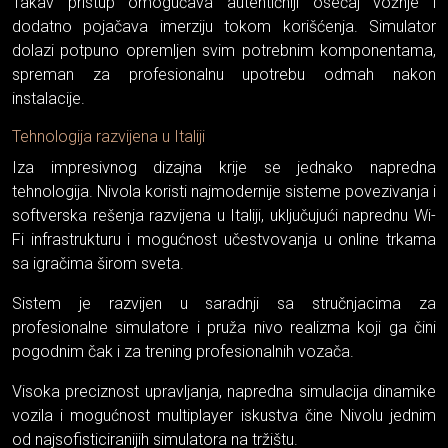
Takav pristup omogućava autentičniji osećaj vožnje i
dodatno pojačava imerziju tokom korišćenja. Simulator
dolazi potpuno opremljen svim potrebnim komponentama,
spreman za profesionalnu upotrebu odmah nakon
instalacije.
Tehnologija razvijena u Italiji
Iza impresivnog dizajna krije se jednako napredna
tehnologija. Nivola koristi najmodernije sisteme povezivanja i
softverska rešenja razvijena u Italiji, uključujući naprednu Wi-
Fi infrastrukturu i mogućnost učestvovanja u online trkama
sa igračima širom sveta.
Sistem je razvijen u saradnji sa stručnjacima za
profesionalne simulatore i pruža nivo realizma koji ga čini
pogodnim čak i za trening profesionalnih vozača.
Visoka preciznost upravljanja, napredna simulacija dinamike
vozila i mogućnost multiplayer iskustva čine Nivolu jednim
od najsofisticiranijih simulatora na tržištu.