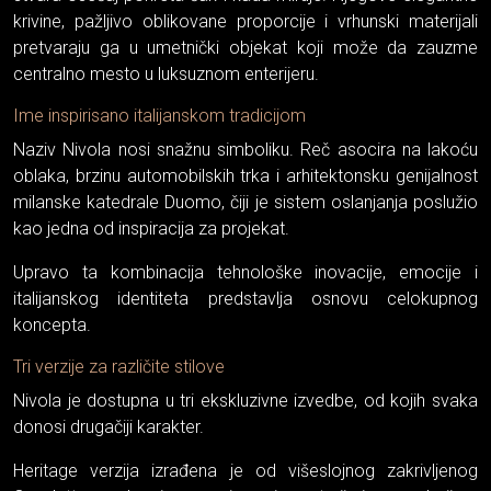
krivine, pažljivo oblikovane proporcije i vrhunski materijali
pretvaraju ga u umetnički objekat koji može da zauzme
centralno mesto u luksuznom enterijeru.
Ime inspirisano italijanskom tradicijom
Naziv Nivola nosi snažnu simboliku. Reč asocira na lakoću
oblaka, brzinu automobilskih trka i arhitektonsku genijalnost
milanske katedrale Duomo, čiji je sistem oslanjanja poslužio
kao jedna od inspiracija za projekat.
Upravo ta kombinacija tehnološke inovacije, emocije i
italijanskog identiteta predstavlja osnovu celokupnog
koncepta.
Tri verzije za različite stilove
Nivola je dostupna u tri ekskluzivne izvedbe, od kojih svaka
donosi drugačiji karakter.
Heritage verzija izrađena je od višeslojnog zakrivljenog