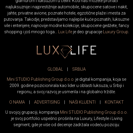
glamurom i luksuzom u celini. Kod nas možete pronaći
najluksuznije i najprestižnije automobile, skupocene satove i nakit,
jahte, privatne avione, poznate hotele, egzotične plaže i mesta za
putovanja. Takodje, predstavljamo najlepše kuće poznatih, luksuzne
vile i enterijere, najnovije modne kolekcije, skupocene gedžete, fancy
shopping i još mnogo toga…
Lux Life
je deo grupacije
Luxury Group
.
GLOBAL
|
SRBIJA
Mini STUDIO Publishing Group d.o.o.
je digital kompanija, koja se
2009. godine pozicionirala kao lider u oblasti luksuza, u Srbiji i
regionu, a svoj razvoj je usmerila i na globalno tržište.
O NAMA
|
ADVERTISING
|
NAŠI KLIJENTI
|
KONTAKT
U svojoj grupaciji, kompanija
Mini STUDIO Publishing Group d.o.o.
je svoj portfolio uspešno proširila na Luxury, Lifestyle i Living
segment, gde je više od decenije zadržala vodeću poziciju: