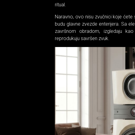
ritual.
Naravno, ovo nisu zvučnici koje ćete 
budu glavne zvezde enterijera. Sa el
završnom obradom, izgledaju kao u
reprodukuju savršen zvuk.