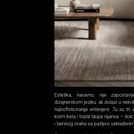
Estetika, naravno, nije zapostav
dizajnerskom jeziku, ali dolazi u neko
najsofisticiranije enterijere. Tu su tr
krem-bela i topla taupe nijansa – dok 
i tamnog oraha sa pažljivo usklađeni