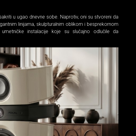
sakriti u ugao dnevne sobe. Naprotiv, oni su stvoreni da
egantnim linijama, skulpturalnim oblikom i besprekornom
metničke instalacije koje su slučajno odlučile da