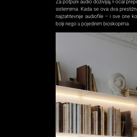
Za potpuni audio doživljaj, Focal pre
sistemima. Kada se ova dva prestižna b
najzahtevnije audiofile – i sve one 
bolji nego u pojedinim bioskopima.