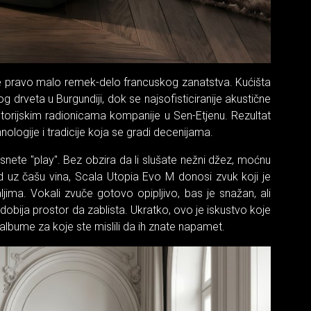
 se pravo malo remek-delo francuskog zanatstva. Kućišta
g drveta u Burgundiji, dok se najsofisticiranije akustične
istorijskim radionicama kompanije u Sen-Etjenu. Rezultat
nologije i tradicije koja se gradi decenijama.
tisnete "play". Bez obzira da li slušate nežni džez, moćnu
kend uz čašu vina, Scala Utopia Evo M donosi zvuk koji je
jima. Vokali zvuče gotovo opipljivo, bas je snažan, ali
 dobija prostor da zablista. Ukratko, ovo je iskustvo koje
albume za koje ste mislili da ih znate napamet.