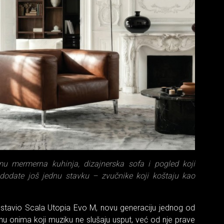
u mermerna kuhinja, dizajnerska sofa i pogled koji
dodate još jednu stavku – zvučnike koji koštaju kao
dstavio Scala Utopia Evo M, novu generaciju jednog od
enu onima koji muziku ne slušaju usput, već od nje prave