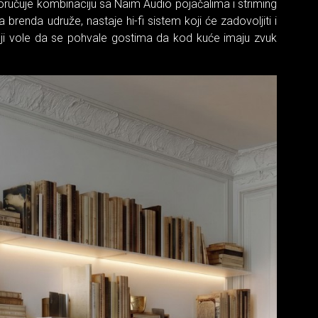
poručuje kombinaciju sa Naim Audio pojačalima i striming
renda udruže, nastaje hi-fi sistem koji će zadovoljiti i
koji vole da se pohvale gostima da kod kuće imaju zvuk