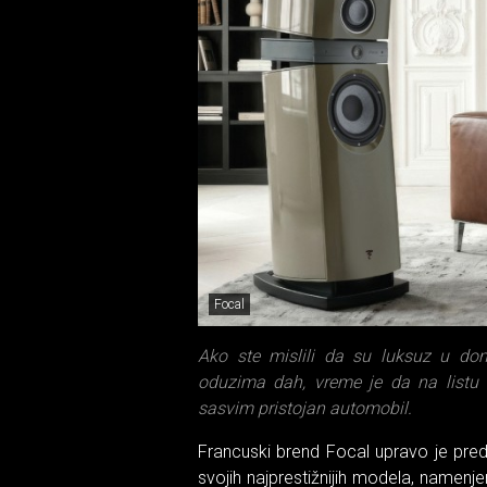
Focal
Ako ste mislili da su luksuz u dom
oduzima dah, vreme je da na listu 
sasvim pristojan automobil.
Francuski brend Focal upravo je pre
svojih najprestižnijih modela, namenj