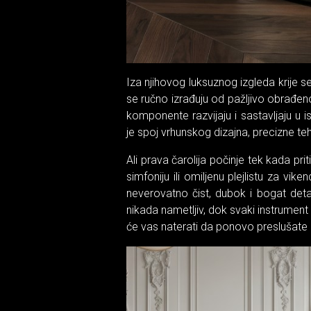
Iza njihovog luksuznog izgleda krije
se ručno izrađuju od pažljivo obrađeno
komponente razvijaju i sastavljaju u 
je spoj vrhunskog dizajna, precizne teh
Ali prava čarolija počinje tek kada pri
simfoniju ili omiljenu plejlistu za vi
neverovatno čist, dubok i bogat detal
nikada nametljiv, dok svaki instrument
će vas naterati da ponovo preslušate 