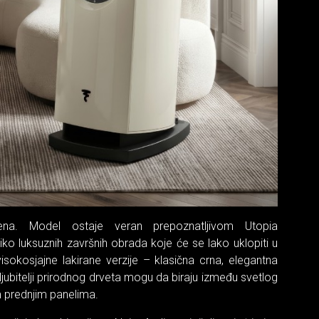
ljena. Model ostaje veran prepoznatljivom Utopia
liko luksuznih završnih obrada koje će se lako uklopiti u
i visokosjajne lakirane verzije – klasična crna, elegantna
ljubitelji prirodnog drveta mogu da biraju između svetlog
m prednjim panelima.