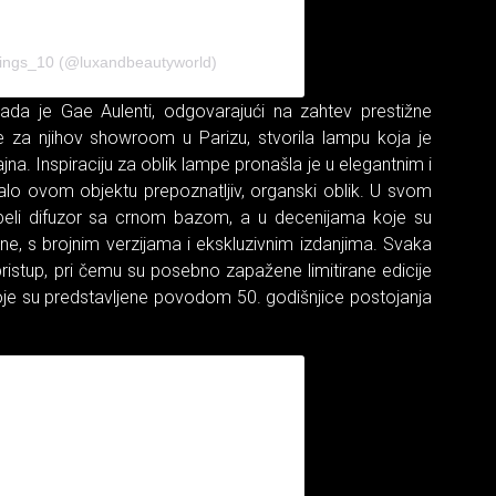
things_10 (@luxandbeautyworld)
kada je Gae Aulenti, odgovarajući na zahtev prestižne
nje za njihov showroom u Parizu, stvorila lampu koja je
. Inspiraciju za oblik lampe pronašla je u elegantnim i
dalo ovom objektu prepoznatljiv, organski oblik. U svom
 beli difuzor sa crnom bazom, a u decenijama koje su
one, s brojnim verzijama i ekskluzivnim izdanjima. Svaka
ristup, pri čemu su posebno zapažene limitirane edicije
je su predstavljene povodom 50. godišnjice postojanja