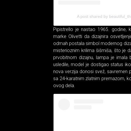
A post shared by beautiful_
Pipistrello je nastao 1965. godine, 
marke Olivetti da dizajnira osvetlje
odmah postala simbol modernog dizajna
misterioznim krilima šišmiša, što je 
prvobitnom dizajnu, lampa je imala
usledile, model je dostigao status ik
nova verzija donosi svež, savremen p
sa 24-karatnim zlatnim premazom, ko
ovog dela.