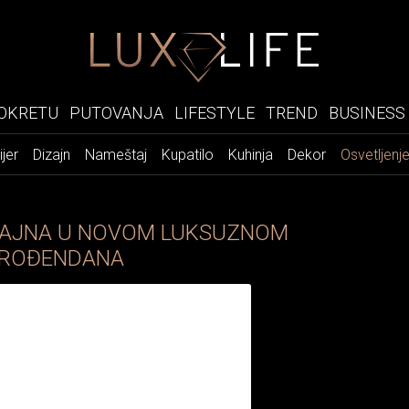
OKRETU
PUTOVANJA
LIFESTYLE
TREND
BUSINESS
ijer
Dizajn
Nameštaj
Kupatilo
Kuhinja
Dekor
Osvetljenj
IZAJNA U NOVOM LUKSUZNOM
 ROĐENDANA