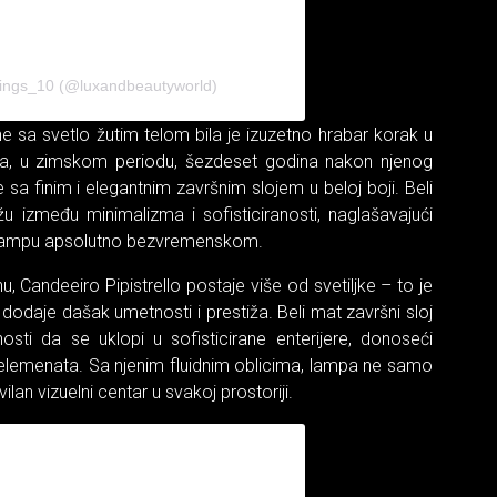
things_10 (@luxandbeautyworld)
ne sa svetlo žutim telom bila je izuzetno hrabar korak u
a, u zimskom periodu, šezdeset godina nakon njenog
e sa finim i elegantnim završnim slojem u beloj boji. Beli
žu između minimalizma i sofisticiranosti, naglašavajući
ovu lampu apsolutno bezvremenskom.
, Candeeiro Pipistrello postaje više od svetiljke – to je
odaje dašak umetnosti i prestiža. Beli mat završni sloj
sti da se uklopi u sofisticirane enterijere, donoseći
 elemenata. Sa njenim fluidnim oblicima, lampa ne samo
lan vizuelni centar u svakoj prostoriji.