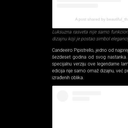
A post shared by beautiful_
Luksuzna rasveta nije samo funkcion
dizajnu koji je postao simbol elegancij
Candeeiro Pipistrello, jedno od najprepo
šezdeset godina od svog nastanka.
specijalnu verziju ove legendarne la
edicija nije samo omaž dizajnu, već pr
izrađenih oblika.