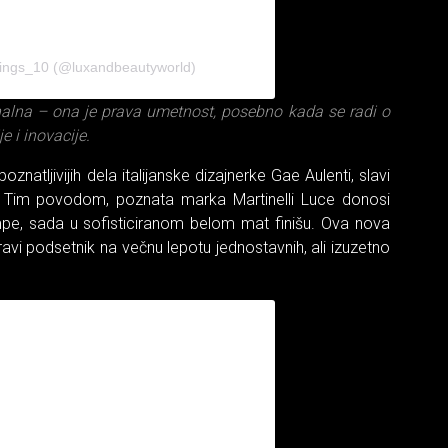
things_10 (@luxandbeautyworld)
alna – ona je prava umetnost, posebno kada se radi o
e i inovacije.
znatljivijih dela italijanske dizajnerke Gae Aulenti, slavi
 Tim povodom, poznata marka Martinelli Luce donosi
mpe, sada u sofisticiranom belom mat finišu. Ova nova
avi podsetnik na večnu lepotu jednostavnih, ali izuzetno