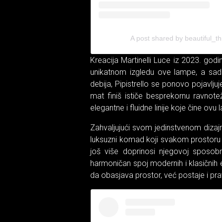
A post shared by beautiful_
Kreacija Martinelli Luce iz 2023. godi
unikatnom izgledu ove lampe, a sad
debija, Pipistrello se ponovo pojavljuj
mat finiš ističe besprekornu ravnote
elegantne i fluidne linije koje čine 
Zahvaljujući svom jedinstvenom dizajnu
luksuzni komad koji svakom prostoru d
još više doprinosi njegovoj sposobno
harmoničan spoj modernih i klasičnih
da obasjava prostor, već postaje i pravi