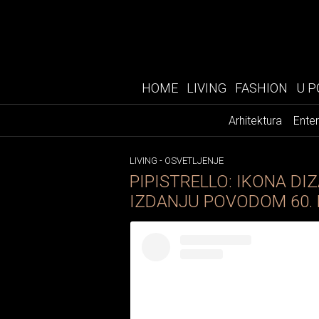
HOME
LIVING
FASHION
U P
Arhitektura
Enter
LIVING
-
OSVETLJENJE
PIPISTRELLO: IKONA D
IZDANJU POVODOM 60.