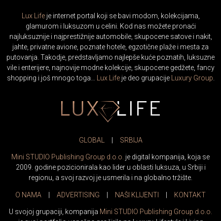
Lux Life
je internet portal koji se bavi modom, kolekcijama,
glamurom i luksuzom u celini. Kod nas možete pronaći
najluksuznije i najprestižnije automobile, skupocene satove i nakit,
jahte, privatne avione, poznate hotele, egzotične plaže i mesta za
putovanja. Takodje, predstavljamo najlepše kuće poznatih, luksuzne
vile i enterijere, najnovije modne kolekcije, skupocene gedžete, fancy
shopping i još mnogo toga…
Lux Life
je deo grupacije
Luxury Group
.
GLOBAL
|
SRBIJA
Mini STUDIO Publishing Group d.o.o.
je digital kompanija, koja se
2009. godine pozicionirala kao lider u oblasti luksuza, u Srbiji i
regionu, a svoj razvoj je usmerila i na globalno tržište.
O NAMA
|
ADVERTISING
|
NAŠI KLIJENTI
|
KONTAKT
U svojoj grupaciji, kompanija
Mini STUDIO Publishing Group d.o.o.