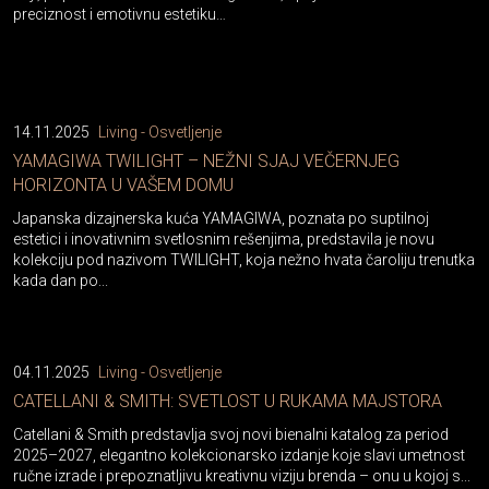
preciznost i emotivnu estetiku…
14.11.2025
Living - Osvetljenje
YAMAGIWA TWILIGHT – NEŽNI SJAJ VEČERNJEG
HORIZONTA U VAŠEM DOMU
Japanska dizajnerska kuća YAMAGIWA, poznata po suptilnoj
estetici i inovativnim svetlosnim rešenjima, predstavila je novu
kolekciju pod nazivom TWILIGHT, koja nežno hvata čaroliju trenutka
kada dan po...
04.11.2025
Living - Osvetljenje
CATELLANI & SMITH: SVETLOST U RUKAMA MAJSTORA
Catellani & Smith predstavlja svoj novi bienalni katalog za period
2025–2027, elegantno kolekcionarsko izdanje koje slavi umetnost
ručne izrade i prepoznatljivu kreativnu viziju brenda – onu u kojoj s...