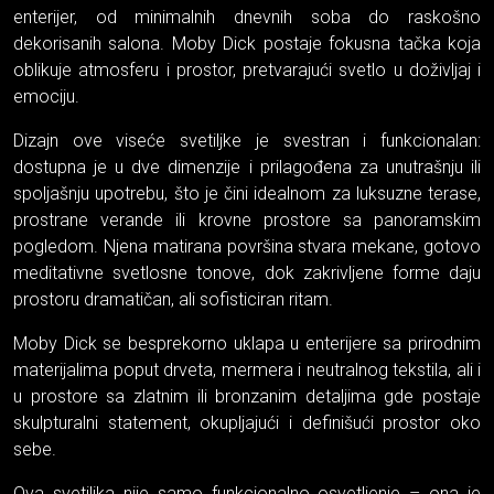
enterijer, od minimalnih dnevnih soba do raskošno
dekorisanih salona. Moby Dick postaje fokusna tačka koja
oblikuje atmosferu i prostor, pretvarajući svetlo u doživljaj i
emociju.
Dizajn ove viseće svetiljke je svestran i funkcionalan:
dostupna je u dve dimenzije i prilagođena za unutrašnju ili
spoljašnju upotrebu, što je čini idealnom za luksuzne terase,
prostrane verandе ili krovne prostore sa panoramskim
pogledom. Njena matirana površina stvara mekane, gotovo
meditativne svetlosne tonove, dok zakrivljene forme daju
prostoru dramatičan, ali sofisticiran ritam.
Moby Dick se besprekorno uklapa u enterijere sa prirodnim
materijalima poput drveta, mermera i neutralnog tekstila, ali i
u prostore sa zlatnim ili bronzanim detaljima gde postaje
skulpturalni statement, okupljajući i definišući prostor oko
sebe.
Ova svetiljka nije samo funkcionalno osvetljenje – ona je