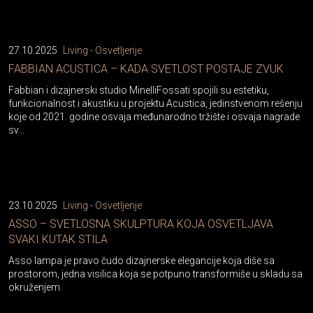
27.10.2025
Living - Osvetljenje
FABBIAN ACUSTICA – KADA SVETLOST POSTAJE ZVUK
Fabbian i dizajnerski studio MinelliFossati spojili su estetiku,
funkcionalnost i akustiku u projektu Acustica, jedinstvenom rešenju
koje od 2021. godine osvaja međunarodno tržište i osvaja nagrade
sv...
23.10.2025
Living - Osvetljenje
ASSO – SVETLOSNA SKULPTURA KOJA OSVETLJAVA
SVAKI KUTAK STILA
Asso lampa je pravo čudo dizajnerske elegancije koja diše sa
prostorom, jedna visilica koja se potpuno transformiše u skladu sa
okruženjem.