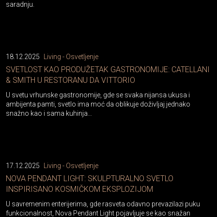
saradnju.
18.12.2025
Living - Osvetljenje
SVETLOST KAO PRODUŽETAK GASTRONOMIJE: CATELLANI
& SMITH U RESTORANU DA VITTORIO
U svetu vrhunske gastronomije, gde se svaka nijansa ukusa i
ambijenta pamti, svetlo ima moć da oblikuje doživljaj jednako
snažno kao i sama kuhinja…
17.12.2025
Living - Osvetljenje
NOVA PENDANT LIGHT: SKULPTURALNO SVETLO
INSPIRISANO KOSMIČKOM EKSPLOZIJOM
U savremenim enterijerima, gde rasveta odavno prevazilazi puku
funkcionalnost, Nova Pendant Light pojavljuje se kao snažan