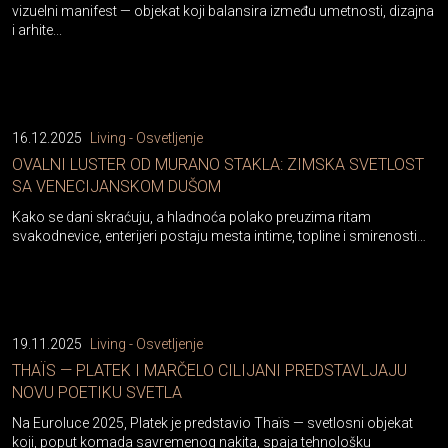
vizuelni manifest — objekat koji balansira između umetnosti, dizajna
i arhite...
16.12.2025
Living - Osvetljenje
OVALNI LUSTER OD MURANO STAKLA: ZIMSKA SVETLOST
SA VENECIJANSKOM DUŠOM
Kako se dani skraćuju, a hladnoća polako preuzima ritam
svakodnevice, enterijeri postaju mesta intime, topline i smirenosti…
19.11.2025
Living - Osvetljenje
THAÏS — PLATEK I MARČELO CILIJANI PREDSTAVLJAJU
NOVU POETIKU SVETLA
Na Euroluce 2025, Platek je predstavio Thaïs — svetlosni objekat
koji, poput komada savremenog nakita, spaja tehnološku