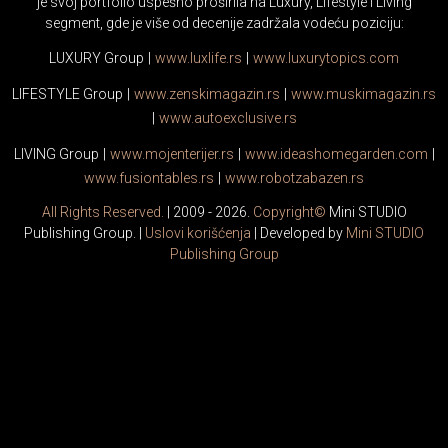
je svoj portfolio uspešno proširila na Luxury, Lifestyle i Living
segment, gde je više od decenije zadržala vodeću poziciju:
LUXURY Group
|
www.
luxlife
.rs
|
www.
luxurytopics
.com
LIFESTYLE Group
|
www.
zenski
magazin.rs
|
www.
muski
magazin.rs
|
www.
auto
exclusive.rs
LIVING Group
|
www.
moj
enterijer.rs
|
www.
ideas
homegarden.com
|
www.
fusiontables
.rs
|
www.
robotzabazen
.rs
All Rights Reserved.
| 2009 - 2026.
Copyright©
Mini STUDIO
Publishing Group. |
Uslovi korišćenja
| Developed by
Mini STUDIO
Publishing Group