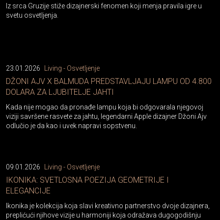
Iz srca Gruzije stiže dizajnerski fenomen koji menja pravila igre u
svetu osvetljenja.
23.01.2026
Living - Osvetljenje
DŽONI AJV X BALMUDA PREDSTAVLJAJU LAMPU OD 4.800
DOLARA ZA LJUBITELJE JAHTI
Kada nije mogao da pronađe lampu koja bi odgovarala njegovoj
viziji savršene rasvete za jahtu, legendarni Apple dizajner Džoni Ajv
odlučio je da kao i uvek napravi sopstvenu.
09.01.2026
Living - Osvetljenje
IKONIKA: SVETLOSNA POEZIJA GEOMETRIJE I
ELEGANCIJE
Ikonika je kolekcija koja slavi kreativno partnerstvo dvoje dizajnera,
preplićući njihove vizije u harmoniji koja odražava dugogodišnju