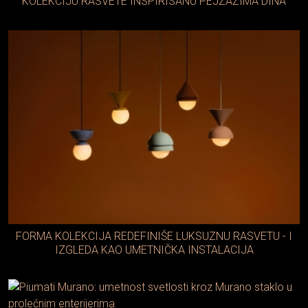
KOLEKCIJU RASVETE INSPIRISANU PEJZAŽIMA DINA
FORMA KOLEKCIJA REDEFINIŠE LUKSUZNU RASVETU - I
IZGLEDA KAO UMETNIČKA INSTALACIJA