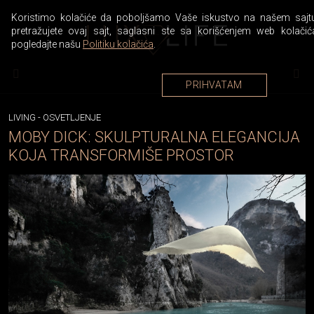
Koristimo kolačiće da poboljšamo Vaše iskustvo na našem sajtu
pretražujete ovaj sajt, saglasni ste sa korišćenjem web kolačić
pogledajte našu
Politiku kolačića
.
PRIHVATAM
LIVING
-
OSVETLJENJE
MOBY DICK: SKULPTURALNA ELEGANCIJA
KOJA TRANSFORMIŠE PROSTOR