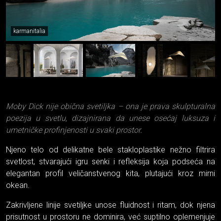
karmanitalia
Moby Dick nije obična svetiljka – ona je prava skulpturalna
poezija u svetlu, dizajnirana da unese osećaj luksuza i
umetničke profinjenosti u svaki prostor.
Njeno telo od delikatne bele stakloplastike nežno filtrira
svetlost, stvarajući igru senki i refleksija koja podseća na
elegantan profil veličanstvenog kita, plutajući kroz mirni
okean.
Zakrivljene linije svetiljke unose fluidnost i ritam, dok njena
prisutnost u prostoru ne dominira, već suptilno oplemenjuje