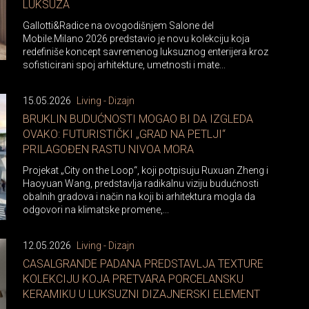
LUKSUZA
Gallotti&Radice na ovogodišnjem Salone del
Mobile.Milano 2026 predstavio je novu kolekciju koja
redefiniše koncept savremenog luksuznog enterijera kroz
sofisticirani spoj arhitekture, umetnosti i mate...
15.05.2026
Living - Dizajn
BRUKLIN BUDUĆNOSTI MOGAO BI DA IZGLEDA
OVAKO: FUTURISTIČKI „GRAD NA PETLJI“
PRILAGOĐEN RASTU NIVOA MORA
Projekat „City on the Loop“, koji potpisuju Ruxuan Zheng i
Haoyuan Wang, predstavlja radikalnu viziju budućnosti
obalnih gradova i način na koji bi arhitektura mogla da
odgovori na klimatske promene,...
12.05.2026
Living - Dizajn
CASALGRANDE PADANA PREDSTAVLJA TEXTURE
KOLEKCIJU KOJA PRETVARA PORCELANSKU
KERAMIKU U LUKSUZNI DIZAJNERSKI ELEMENT