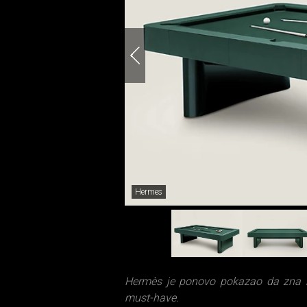
Hermes
Hermès je ponovo pokazao da zna ka
must-have.