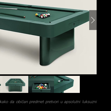
Hermes
ko da običan predmet pretvori u apsolutni luksuzni