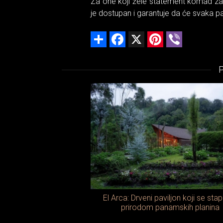
Za one koji žele statement komad za 
je dostupan i garantuje da će svaka par
Share
Facebook
X
Pinterest
Viber
El Arca: Drveni paviljon koji se sta
prirodom panamskih planina