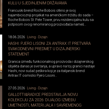
KULU U SJEDINJENIM DRŽAVAMA
Francuski brend Roche Bobois otkrio je svoj
najambiciozniji projekat na američkom tržištu do sada –
Roche Bobois St. Pete Tower, prvu rezidencijalnu kulu sa
potpisom ovog renomiranog proizvođača nameš...
18.06.2026
Living - Dizajn
HASHI: PJERO LISONI ZA ANTRAX IT PRETVARA
SVAKODNEVNI PREDMET U DIZAJNERSKI
STATEMENT
Granica između funkcionalnog proizvoda i dizajnerskog
objekta danas je sve tanja, a upravo na toj granici nastaje
Hashi, novi sušač peškira koji je za italijanski brend
Antrax IT osmislio Pjero Lisoni...
27.05.2026
Living - Dizajn
GALLOTTI&RADICE PREDSTAVLJA NOVU
KOLEKCIJU ZA 2026: DIJALOG IZMEĐU
UMETNOSTI, MATERIJALA I SAVREMENOG