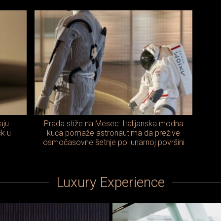
aju
Prada stiže na Mesec: Italijanska modna
ck u
kuća pomaže astronautima da prežive
osmočasovne šetnje po lunarnoj površini
Luxury Experience