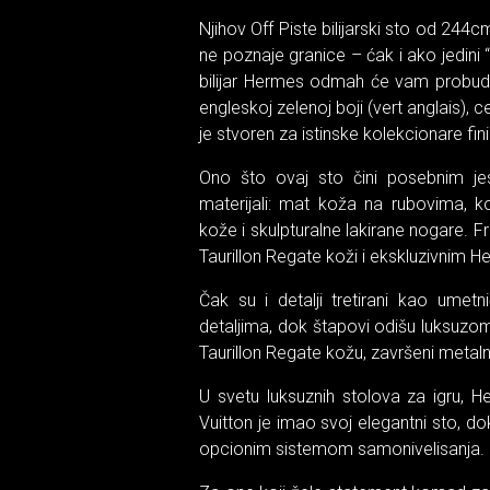
Njihov Off Piste bilijarski sto od 24
ne poznaje granice – ćak i ako jedini 
bilijar Hermes odmah će vam probudit
engleskoj zelenoj boji (vert anglais),
je stvoren za istinske kolekcionare fini
Ono što ovaj sto čini posebnim jest
materijali: mat koža na rubovima, 
kože i skulpturalne lakirane nogare. Fr
Taurillon Regate koži i ekskluzivnim 
Čak su i detalji tretirani kao umet
detaljima, dok štapovi odišu luksuzo
Taurillon Regate kožu, završeni metal
U svetu luksuznih stolova za igru, H
Vuitton je imao svoj elegantni sto, do
opcionim sistemom samonivelisanja.