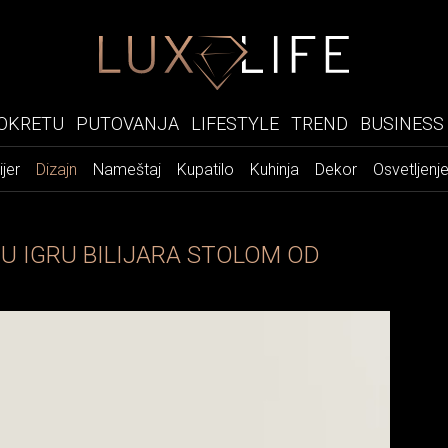
OKRETU
PUTOVANJA
LIFESTYLE
TREND
BUSINESS
ijer
Dizajn
Nameštaj
Kupatilo
Kuhinja
Dekor
Osvetljenj
U IGRU BILIJARA STOLOM OD