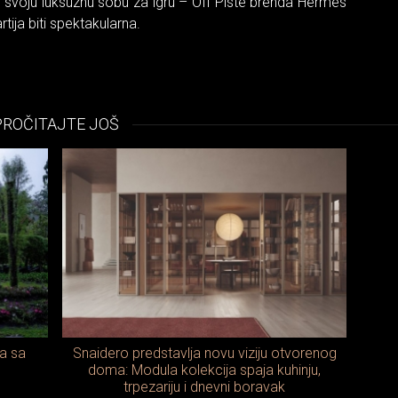
svoju luksuznu sobu za igru – Off Piste brenda Hermès
tija biti spektakularna.
PROČITAJTE JOŠ
pa sa
Snaidero predstavlja novu viziju otvorenog
doma: Modula kolekcija spaja kuhinju,
trpezariju i dnevni boravak