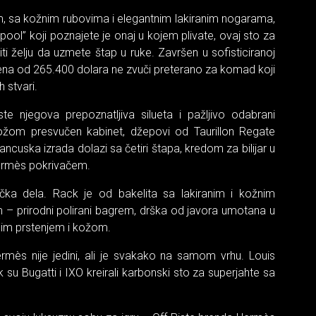
4cm, sa kožnim rubovima i elegantnim lakiranim nogarama,
“pool” koji poznajete je onaj u kojem plivate, ovaj sto za
i želju da uzmete štap u ruke. Završen u sofisticiranoj
 cena od 265.400 dolara ne zvuči preterano za komad koji
h stvari.
e njegova prepoznatljiva silueta i pažljivo odabrani
kožom presvučen kabinet, džepovi od Taurillon Regate
ancuska izrada dolazi sa četiri štapa, kredom za bilijar u
Hermès pokrivačem.
nička dela. Rack je od bakelita sa lakiranim i kožnim
m – prirodni polirani bagrem, drška od javora umotana u
nim prstenjem i kožom.
ermès nije jedini, ali je svakako na samom vrhu. Louis
k su Bugatti i IXO kreirali karbonski sto za superjahte sa