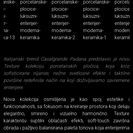
Italijanski brend Casalgrande Padana predstavio je novu
Texture kolekciju porcelanskih pločica, koja kroz
sofisticirane nijanse, nežne svetlosne efekte i taktilne
površine redefiniše način na koji doživljavamo savremene
enterijere.
Nova kolekcija osmišljena je kao spoj estetike i
funkcionalnosti, sa fokusom na kreiranje prostora koji deluju
elegantno, smireno i vizuelno harmonično. Texture
karakterišu suptilni oblačasti efekti, soft-touch završna
obrada i pažljivo balansirana paleta tonova koja enterijerima