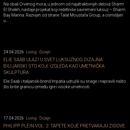
Na obali Crvenog mora, u jednom od najatraktivnijih delova Sharm
El Sheikh, nastaje projekat koji redefiniše savremeni luksuz – Sharm
Bay Marina. Razvijen od strane Talat Moustafa Group, a osmišljen
u...
24.04.2026
Living - Dizajn
ELIE SAAB ULAZI U SVET LUKSUZNOG DIZAJNA:
BILIJARSKI STO KOJI IZGLEDA KAO UMETNIČKA
SKULPTURA
Elie Saab i italijanski brend Impatia udružili su snage i napravili nešto
što briše granicu između igre i visoke umetnosti.
17.04.2026
Living - Dizajn
PHILIPP PLEIN VOL. 2: TAPETE KOJE PRETVARAJU ZIDOVE