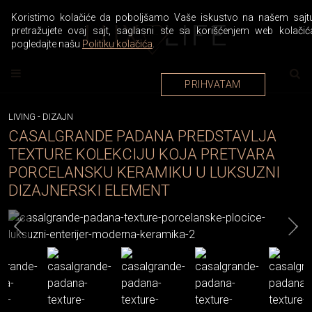
Koristimo kolačiće da poboljšamo Vaše iskustvo na našem sajtu
pretražujete ovaj sajt, saglasni ste sa korišćenjem web kolačić
pogledajte našu
Politiku kolačića
.
PRIHVATAM
LIVING
-
DIZAJN
CASALGRANDE PADANA PREDSTAVLJA
TEXTURE KOLEKCIJU KOJA PRETVARA
PORCELANSKU KERAMIKU U LUKSUZNI
DIZAJNERSKI ELEMENT