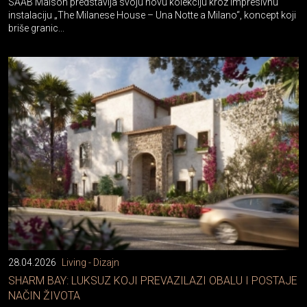
SAAB Maison predstavlja svoju novu kolekciju kroz impresivnu
instalaciju „The Milanese House – Una Notte a Milano“, koncept koji
briše granic...
28.04.2026
Living - Dizajn
SHARM BAY: LUKSUZ KOJI PREVAZILAZI OBALU I POSTAJE
NAČIN ŽIVOTA