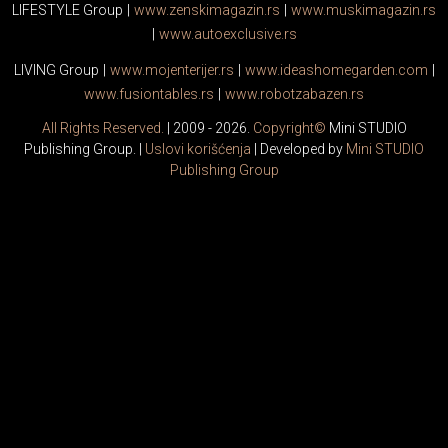
LIFESTYLE Group
|
www.
zenski
magazin.rs
|
www.
muski
magazin.rs
|
www.
auto
exclusive.rs
LIVING Group
|
www.
moj
enterijer.rs
|
www.
ideas
homegarden.com
|
www.
fusiontables
.rs
|
www.
robotzabazen
.rs
All Rights Reserved.
| 2009 - 2026.
Copyright©
Mini STUDIO
Publishing Group. |
Uslovi korišćenja
| Developed by
Mini STUDIO
Publishing Group