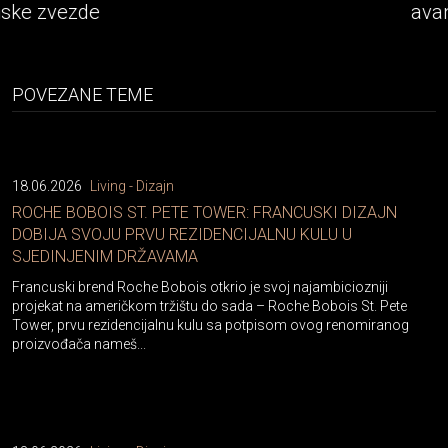
avantura
POVEZANE TEME
18.06.2026
Living - Dizajn
ROCHE BOBOIS ST. PETE TOWER: FRANCUSKI DIZAJN
DOBIJA SVOJU PRVU REZIDENCIJALNU KULU U
SJEDINJENIM DRŽAVAMA
Francuski brend Roche Bobois otkrio je svoj najambiciozniji
projekat na američkom tržištu do sada – Roche Bobois St. Pete
Tower, prvu rezidencijalnu kulu sa potpisom ovog renomiranog
proizvođača nameš...