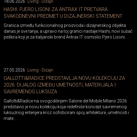
18.06.2026
Living - Dizajn
HASHI: PJERO LISONI ZA ANTRAX IT PRETVARA
SVAKODNEVNI PREDMET U DIZAJNERSKI STATEMENT
Granica između funkcionalnog proizvoda i dizajnerskog objekta
danas je sve tanja, a upravo na toj granici nastaje Hashi, novi sušač
peškira koji je za italijanski brend Antrax IT osmislio Pjero Lisoni...
27.05.2026
Living - Dizajn
GALLOTTI&RADICE PREDSTAVLJA NOVU KOLEKCIJU ZA
2026: DIJALOG IZMEĐU UMETNOSTI, MATERIJALA I
SAVREMENOG LUKSUZA
Gallotti&Radice na ovogodišnjem Salone del Mobile.Milano 2026
predstavio je novu kolekciju koja redefiniše koncept savremenog
luksuznog enterijera kroz sofisticirani spoj arhitekture, umetnosti i
mate...