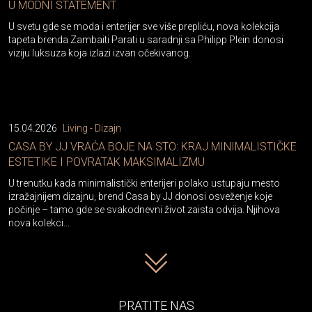
U MODNI STATEMENT
U svetu gde se moda i enterijer sve više prepliću, nova kolekcija
tapeta brenda Zambaiti Parati u saradnji sa Philipp Plein donosi
viziju luksuza koja izlazi izvan očekivanog.
15.04.2026
Living - Dizajn
CASA BY JJ VRAĆA BOJE NA STO: KRAJ MINIMALISTIČKE
ESTETIKE I POVRATAK MAKSIMALIZMU
U trenutku kada minimalistički enterijeri polako ustupaju mesto
izražajnijem dizajnu, brend Casa by JJ donosi osveženje koje
počinje – tamo gde se svakodnevni život zaista odvija. Njihova
nova kolekci...
PRATITE NAS