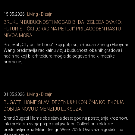
15.05.2026
Living - Dizajn
BRUKLIN BUDUĆNOSTI MOGAO BI DA IZGLEDA OVAKO:
FUTURISTIČKI „GRAD NA PETLJI“ PRILAGOĐEN RASTU
NIVOA MORA
Projekat „City on the Loop“, koji potpisuju Ruxuan Zheng i Haoyuan
Wang, predstavlja radikalnu viziju budućnosti obalnih gradova i
način na koji bi arhitektura mogla da odgovori na klimatske
promene,...
01.05.2026
Living - Dizajn
BUGATTI HOME SLAVI DECENIJU: IKONIČNA KOLEKCIJA
DOBIJA NOVU DIMENZIJU LUKSUZA
Brend Bugatti Home obeležava deset godina postojanja kroz novu
interpretaciju svoje prepoznatljive Icon Collection kolekcije,
predstavljene na Milan Design Week 2026. Ova važna godišnjica