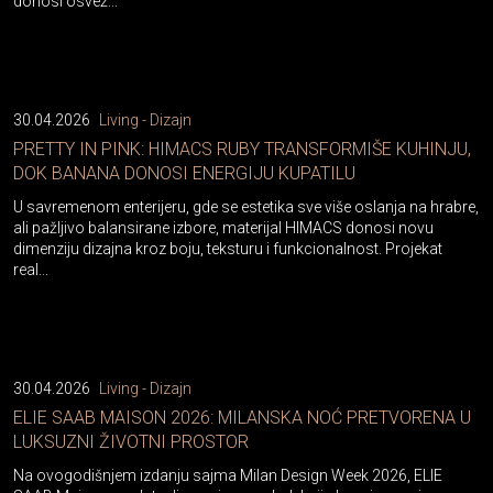
donosi osvež...
30.04.2026
Living - Dizajn
PRETTY IN PINK: HIMACS RUBY TRANSFORMIŠE KUHINJU,
DOK BANANA DONOSI ENERGIJU KUPATILU
U savremenom enterijeru, gde se estetika sve više oslanja na hrabre,
ali pažljivo balansirane izbore, materijal HIMACS donosi novu
dimenziju dizajna kroz boju, teksturu i funkcionalnost. Projekat
real...
30.04.2026
Living - Dizajn
ELIE SAAB MAISON 2026: MILANSKA NOĆ PRETVORENA U
LUKSUZNI ŽIVOTNI PROSTOR
Na ovogodišnjem izdanju sajma Milan Design Week 2026, ELIE