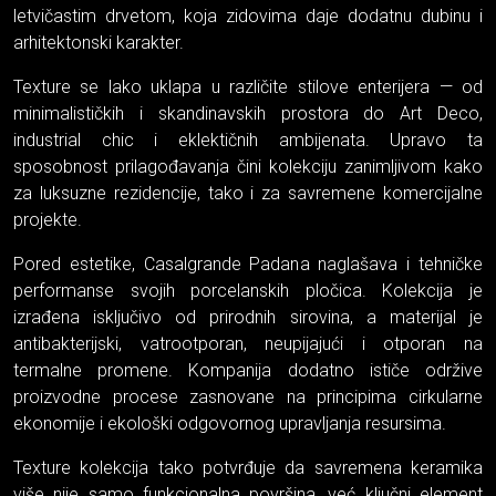
letvičastim drvetom, koja zidovima daje dodatnu dubinu i
arhitektonski karakter.
Texture se lako uklapa u različite stilove enterijera — od
minimalističkih i skandinavskih prostora do Art Deco,
industrial chic i eklektičnih ambijenata. Upravo ta
sposobnost prilagođavanja čini kolekciju zanimljivom kako
za luksuzne rezidencije, tako i za savremene komercijalne
projekte.
Pored estetike, Casalgrande Padana naglašava i tehničke
performanse svojih porcelanskih pločica. Kolekcija je
izrađena isključivo od prirodnih sirovina, a materijal je
antibakterijski, vatrootporan, neupijajući i otporan na
termalne promene. Kompanija dodatno ističe održive
proizvodne procese zasnovane na principima cirkularne
ekonomije i ekološki odgovornog upravljanja resursima.
Texture kolekcija tako potvrđuje da savremena keramika
više nije samo funkcionalna površina, već ključni element