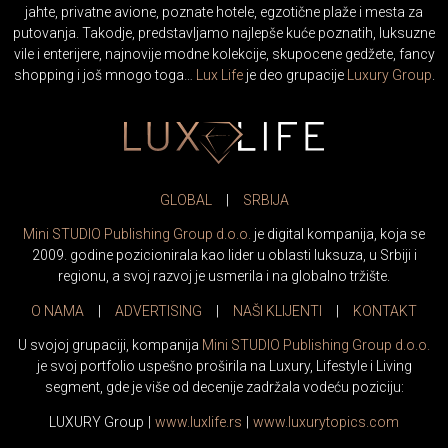
jahte, privatne avione, poznate hotele, egzotične plaže i mesta za
putovanja. Takodje, predstavljamo najlepše kuće poznatih, luksuzne
vile i enterijere, najnovije modne kolekcije, skupocene gedžete, fancy
shopping i još mnogo toga…
Lux Life
je deo grupacije
Luxury Group
.
GLOBAL
|
SRBIJA
Mini STUDIO Publishing Group d.o.o.
je digital kompanija, koja se
2009. godine pozicionirala kao lider u oblasti luksuza, u Srbiji i
regionu, a svoj razvoj je usmerila i na globalno tržište.
O NAMA
|
ADVERTISING
|
NAŠI KLIJENTI
|
KONTAKT
U svojoj grupaciji, kompanija
Mini STUDIO Publishing Group d.o.o.
je svoj portfolio uspešno proširila na Luxury, Lifestyle i Living
segment, gde je više od decenije zadržala vodeću poziciju:
LUXURY Group
|
www.
luxlife
.rs
|
www.
luxurytopics
.com