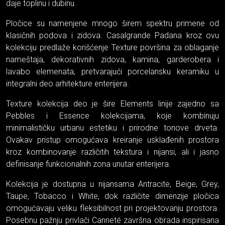
daje toplinu i dubinu.
Pločice su namenjene mnogo širem spektru primene od
klasičnih podova i zidova. Casalgrande Padana kroz ovu
kolekciju predlaže korišćenje Texture površina za oblaganje
nameštaja, dekorativnih zidova, kamina, garderobera i
lavabo elemenata, pretvarajući porcelansku keramiku u
integralni deo arhitekture enterijera.
Texture kolekcija deo je šire Elements linije zajedno sa
Pebbles i Essence kolekcijama, koje kombinuju
minimalističku urbanu estetiku i prirodne tonove drveta.
Ovakav pristup omogućava kreiranje usklađenih prostora
kroz kombinovanje različitih tekstura i nijansi, ali i jasno
definisanje funkcionalnih zona unutar enterijera.
Kolekcija je dostupna u nijansama Antracite, Beige, Grey,
Taupe, Tobacco i White, dok različite dimenzije pločica
omogućavaju veliku fleksibilnost pri projektovanju prostora.
Posebnu pažnju privlači Canneté završna obrada inspirisana