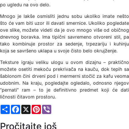
po ugledu na ovo delo.
Mnogo je lakše osmisliti jednu sobu ukoliko imate nešto
što će vam biti uzor ili davati smernice. Ukoliko pogledate
ove slike, možete videti da je ovo mnogo više od običnog
dnevnog boravka. Ima tipični savremeno otvoreni stil, pa
tako kombinuje prostor za sedenje, trpezariju i kuhinju
koja se savršeno uklapa u svoje čisto belo okrujženje.
Teksture igraju veliku ulogu u ovom dizajnu – praktično
možete osetiti mekoću prekrivača na kauču, dok tepih sa
šablonom čini drveni pod i mermerni stočić za kafu veoma
udobnim. Na kraju, pogledajte ogledalo, odnosno njegov
“pernati” ram – to je definitivno predmet koji će dati
ličnosti čitavom prostoru.
Share
Facebook
X
Pinterest
Viber
Pročitajte još