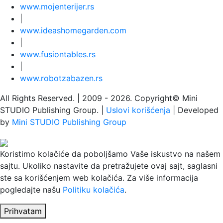
www.
moj
enterijer.rs
|
www.
ideas
homegarden.com
|
www.
fusiontables
.rs
|
www.
robotzabazen
.rs
All Rights Reserved.
| 2009 - 2026.
Copyright©
Mini
STUDIO Publishing Group. |
Uslovi korišćenja
| Developed
by
Mini STUDIO Publishing Group
Koristimo kolačiće da poboljšamo Vaše iskustvo na našem
sajtu. Ukoliko nastavite da pretražujete ovaj sajt, saglasni
ste sa korišćenjem web kolačića. Za više informacija
pogledajte našu
Politiku kolačića
.
Prihvatam