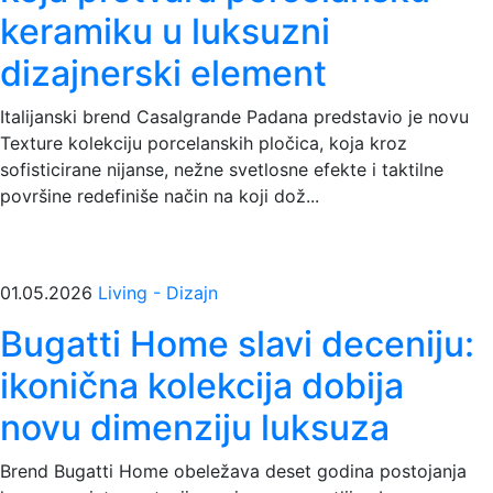
keramiku u luksuzni
dizajnerski element
Italijanski brend Casalgrande Padana predstavio je novu
Texture kolekciju porcelanskih pločica, koja kroz
sofisticirane nijanse, nežne svetlosne efekte i taktilne
površine redefiniše način na koji dož...
01.05.2026
Living - Dizajn
Bugatti Home slavi deceniju:
ikonična kolekcija dobija
novu dimenziju luksuza
Brend Bugatti Home obeležava deset godina postojanja