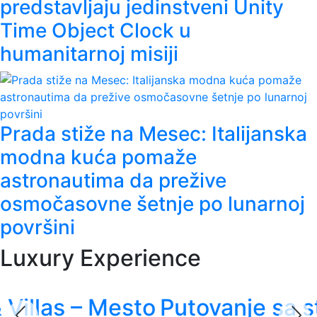
predstavljaju jedinstveni Unity
Time Object Clock u
humanitarnoj misiji
Prada stiže na Mesec: Italijanska
modna kuća pomaže
astronautima da prežive
osmočasovne šetnje po lunarnoj
površini
Luxury Experience
Putovanje sa stilom - Rolls-