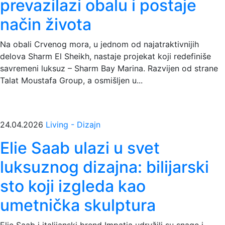
prevazilazi obalu i postaje
način života
Na obali Crvenog mora, u jednom od najatraktivnijih
delova Sharm El Sheikh, nastaje projekat koji redefiniše
savremeni luksuz – Sharm Bay Marina. Razvijen od strane
Talat Moustafa Group, a osmišljen u...
24.04.2026
Living - Dizajn
Elie Saab ulazi u svet
luksuznog dizajna: bilijarski
sto koji izgleda kao
umetnička skulptura
Elie Saab i italijanski brend Impatia udružili su snage i