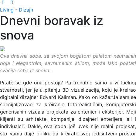
Living
-
Dizajn
Dnevni boravak iz
snova
Ova dnevna soba, sa svojom bogatom paletom neutralnih
boja i elegantnim, savremenim stilom, može lako postati
svačija soba iz snova…
Pitate se gde ona postoji? Pa trenutno samo u virtuelnoj
stvarnosti, jer je u pitanju 3D vizuelizacija, koju je kreirao
digitalni dizajner Edvard Kaliman. Kako on kaže:”Ja sam se
specijalizovao za kreiranje fotorealističnih, kompjuterski
generisanih vizuala projekata za enterijer i eksterijer. Moji
klijenti su arhitekte, kompanije, dizajneri enterijera, ali i
indiviualci”. Dakle, ova soba još uvek nije realni projekat,
što vama daje priliku da kreirate svoj jedisntveni prostor