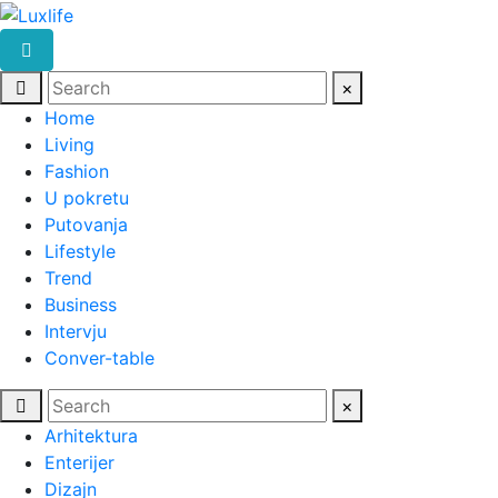
×
Home
Living
Fashion
U pokretu
Putovanja
Lifestyle
Trend
Business
Intervju
Conver-table
×
Arhitektura
Enterijer
Dizajn