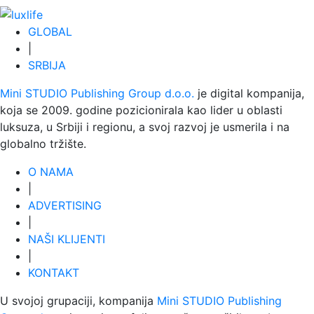
GLOBAL
|
SRBIJA
Mini STUDIO Publishing Group d.o.o.
je digital kompanija,
koja se 2009. godine pozicionirala kao lider u oblasti
luksuza, u Srbiji i regionu, a svoj razvoj je usmerila i na
globalno tržište.
O NAMA
|
ADVERTISING
|
NAŠI KLIJENTI
|
KONTAKT
U svojoj grupaciji, kompanija
Mini STUDIO Publishing