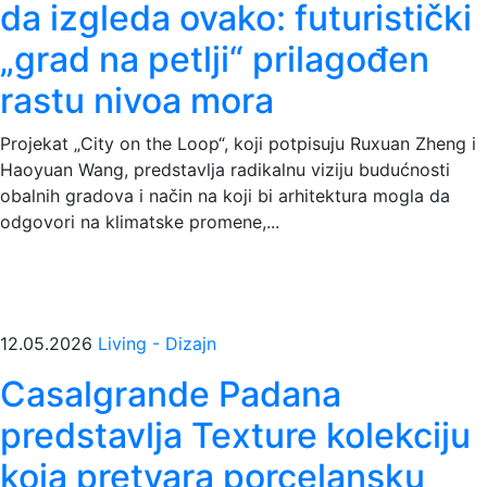
da izgleda ovako: futuristički
„grad na petlji“ prilagođen
rastu nivoa mora
Projekat „City on the Loop“, koji potpisuju Ruxuan Zheng i
Haoyuan Wang, predstavlja radikalnu viziju budućnosti
obalnih gradova i način na koji bi arhitektura mogla da
odgovori na klimatske promene,...
12.05.2026
Living - Dizajn
Casalgrande Padana
predstavlja Texture kolekciju
koja pretvara porcelansku