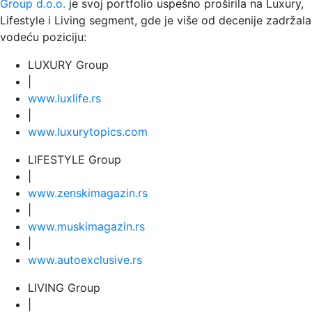
Group d.o.o.
je svoj portfolio uspešno proširila na Luxury,
Lifestyle i Living segment, gde je više od decenije zadržala
vodeću poziciju:
LUXURY Group
|
www.
luxlife
.rs
|
www.
luxurytopics
.com
LIFESTYLE Group
|
www.
zenski
magazin.rs
|
www.
muski
magazin.rs
|
www.
auto
exclusive.rs
LIVING Group
|