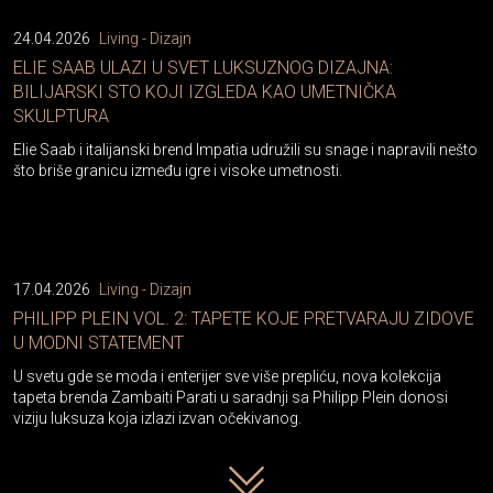
24.04.2026
Living - Dizajn
ELIE SAAB ULAZI U SVET LUKSUZNOG DIZAJNA:
BILIJARSKI STO KOJI IZGLEDA KAO UMETNIČKA
SKULPTURA
Elie Saab i italijanski brend Impatia udružili su snage i napravili nešto
što briše granicu između igre i visoke umetnosti.
17.04.2026
Living - Dizajn
PHILIPP PLEIN VOL. 2: TAPETE KOJE PRETVARAJU ZIDOVE
U MODNI STATEMENT
U svetu gde se moda i enterijer sve više prepliću, nova kolekcija
tapeta brenda Zambaiti Parati u saradnji sa Philipp Plein donosi
viziju luksuza koja izlazi izvan očekivanog.