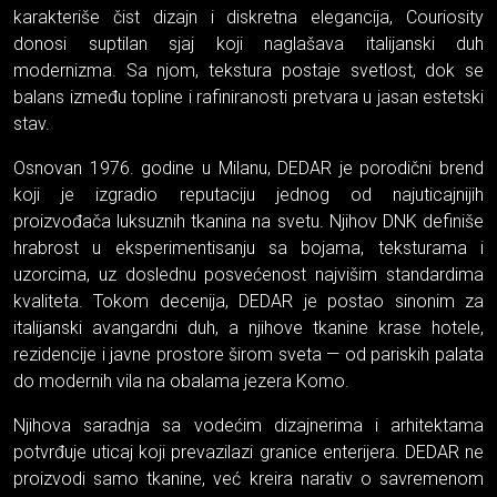
karakteriše čist dizajn i diskretna elegancija, Couriosity
donosi suptilan sjaj koji naglašava italijanski duh
modernizma. Sa njom, tekstura postaje svetlost, dok se
balans između topline i rafiniranosti pretvara u jasan estetski
stav.
Osnovan 1976. godine u Milanu, DEDAR je porodični brend
koji je izgradio reputaciju jednog od najuticajnijih
proizvođača luksuznih tkanina na svetu. Njihov DNK definiše
hrabrost u eksperimentisanju sa bojama, teksturama i
uzorcima, uz doslednu posvećenost najvišim standardima
kvaliteta. Tokom decenija, DEDAR je postao sinonim za
italijanski avangardni duh, a njihove tkanine krase hotele,
rezidencije i javne prostore širom sveta — od pariskih palata
do modernih vila na obalama jezera Komo.
Njihova saradnja sa vodećim dizajnerima i arhitektama
potvrđuje uticaj koji prevazilazi granice enterijera. DEDAR ne
proizvodi samo tkanine, već kreira narativ o savremenom