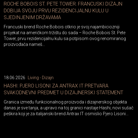
ROCHE BOBOIS ST. PETE TOWER: FRANCUSKI DIZAJN
DOBIJA SVOJU PRVU REZIDENCIJALNU KULU U
SJEDINJENIM DRŽAVAMA
Francuski brend Roche Bobois otkrio je svoj najambiciozniji
projekat na američkom tržištu do sada – Roche Bobois St. Pete
Tower, prvu rezidencijalnu kulu sa potpisom ovog renomiranog
proizvođača nameš...
18.06.2026
Living - Dizajn
HASHI: PJERO LISONI ZA ANTRAX IT PRETVARA
SVAKODNEVNI PREDMET U DIZAJNERSKI STATEMENT
Granica između funkcionalnog proizvoda i dizajnerskog objekta
danas je sve tanja, a upravo na toj granici nastaje Hashi, novi sušač
peškira koji je za italijanski brend Antrax IT osmislio Pjero Lisoni...