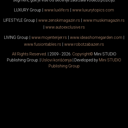
segment, gde je više od decenije zadržala vodeću poziciju:
LUXURY Group
|
www.
luxlife
.rs
|
www.
luxurytopics
.com
LIFESTYLE Group
|
www.
zenski
magazin.rs
|
www.
muski
magazin.rs
|
www.
auto
exclusive.rs
LIVING Group
|
www.
moj
enterijer.rs
|
www.
ideas
homegarden.com
|
www.
fusiontables
.rs
|
www.
robotzabazen
.rs
All Rights Reserved.
| 2009 - 2026.
Copyright©
Mini STUDIO
Publishing Group. |
Uslovi korišćenja
| Developed by
Mini STUDIO
Publishing Group