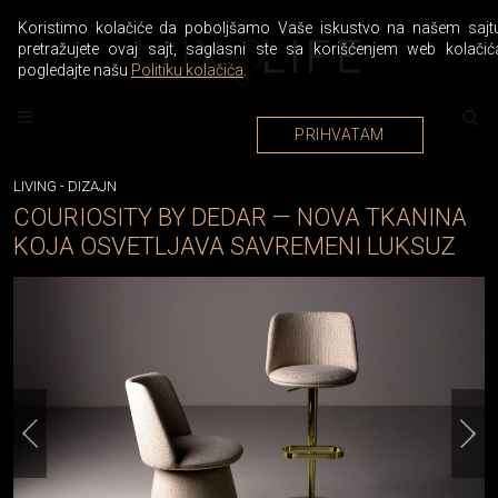
Koristimo kolačiće da poboljšamo Vaše iskustvo na našem sajtu
pretražujete ovaj sajt, saglasni ste sa korišćenjem web kolačić
pogledajte našu
Politiku kolačića
.
PRIHVATAM
LIVING
-
DIZAJN
COURIOSITY BY DEDAR — NOVA TKANINA
KOJA OSVETLJAVA SAVREMENI LUKSUZ