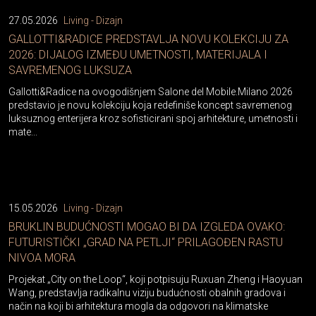
27.05.2026
Living - Dizajn
GALLOTTI&RADICE PREDSTAVLJA NOVU KOLEKCIJU ZA
2026: DIJALOG IZMEĐU UMETNOSTI, MATERIJALA I
SAVREMENOG LUKSUZA
Gallotti&Radice na ovogodišnjem Salone del Mobile.Milano 2026
predstavio je novu kolekciju koja redefiniše koncept savremenog
luksuznog enterijera kroz sofisticirani spoj arhitekture, umetnosti i
mate...
15.05.2026
Living - Dizajn
BRUKLIN BUDUĆNOSTI MOGAO BI DA IZGLEDA OVAKO:
FUTURISTIČKI „GRAD NA PETLJI“ PRILAGOĐEN RASTU
NIVOA MORA
Projekat „City on the Loop“, koji potpisuju Ruxuan Zheng i Haoyuan
Wang, predstavlja radikalnu viziju budućnosti obalnih gradova i
način na koji bi arhitektura mogla da odgovori na klimatske