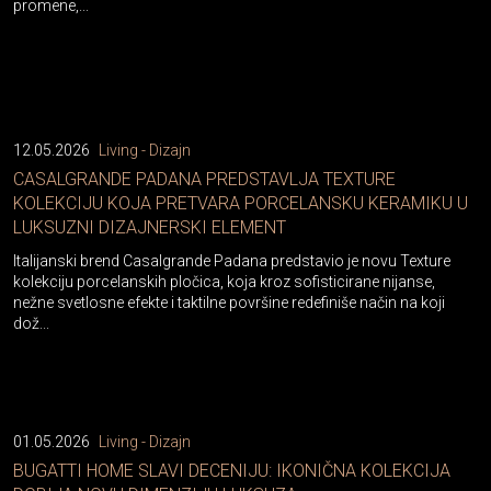
promene,...
12.05.2026
Living - Dizajn
CASALGRANDE PADANA PREDSTAVLJA TEXTURE
KOLEKCIJU KOJA PRETVARA PORCELANSKU KERAMIKU U
LUKSUZNI DIZAJNERSKI ELEMENT
Italijanski brend Casalgrande Padana predstavio je novu Texture
kolekciju porcelanskih pločica, koja kroz sofisticirane nijanse,
nežne svetlosne efekte i taktilne površine redefiniše način na koji
dož...
01.05.2026
Living - Dizajn
BUGATTI HOME SLAVI DECENIJU: IKONIČNA KOLEKCIJA