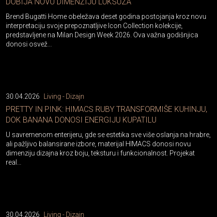
DOBIJA NOVU DIMENZIJU LUKSUZA
Brend Bugatti Home obeležava deset godina postojanja kroz novu
interpretaciju svoje prepoznatljive Icon Collection kolekcije,
predstavljene na Milan Design Week 2026. Ova važna godišnjica
donosi osvež...
30.04.2026
Living - Dizajn
PRETTY IN PINK: HIMACS RUBY TRANSFORMIŠE KUHINJU,
DOK BANANA DONOSI ENERGIJU KUPATILU
U savremenom enterijeru, gde se estetika sve više oslanja na hrabre,
ali pažljivo balansirane izbore, materijal HIMACS donosi novu
dimenziju dizajna kroz boju, teksturu i funkcionalnost. Projekat
real...
30.04.2026
Living - Dizajn