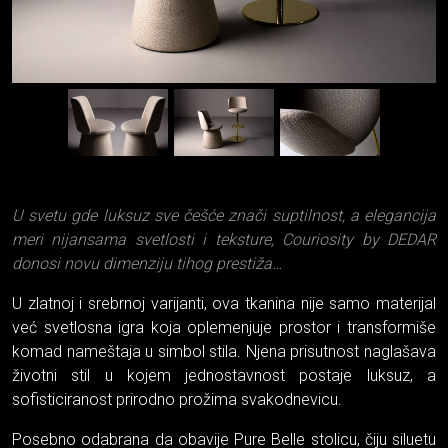
U svetu gde luksuz sve češće znači suptilnost, a elegancija
meri nijansama svetlosti i teksture, Couriosity by DEDAR
donosi novu dimenziju tihog prestiža…
U zlatnoj i srebrnoj varijanti, ova tkanina nije samo materijal
već svetlosna igra koja oplemenjuje prostor i transformiše
komad nameštaja u simbol stila. Njena prisutnost naglašava
životni stil u kojem jednostavnost postaje luksuz, a
sofisticiranost prirodno prožima svakodnevicu.
Posebno odabrana da obavije Pure Belle stolicu, čiju siluetu