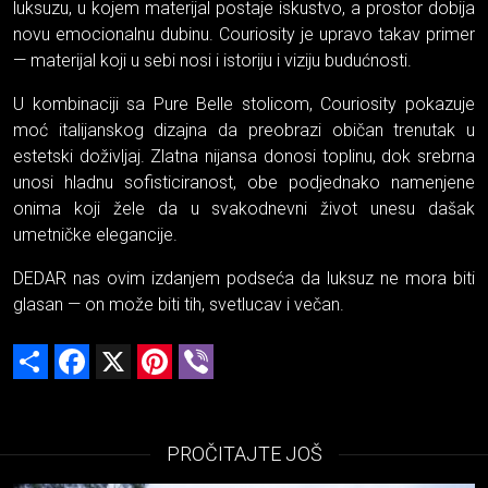
luksuzu, u kojem materijal postaje iskustvo, a prostor dobija
novu emocionalnu dubinu. Couriosity je upravo takav primer
— materijal koji u sebi nosi i istoriju i viziju budućnosti.
U kombinaciji sa Pure Belle stolicom, Couriosity pokazuje
moć italijanskog dizajna da preobrazi običan trenutak u
estetski doživljaj. Zlatna nijansa donosi toplinu, dok srebrna
unosi hladnu sofisticiranost, obe podjednako namenjene
onima koji žele da u svakodnevni život unesu dašak
umetničke elegancije.
DEDAR nas ovim izdanjem podseća da luksuz ne mora biti
glasan — on može biti tih, svetlucav i večan.
Share
Facebook
X
Pinterest
Viber
PROČITAJTE JOŠ