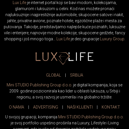
Lux Life
je internet portal koji se bavi modom, kolekcijama,
glamurom i luksuzom u celini. Kod nas možete pronaći
najluksuznije i najprestižnije automobile, skupocene satove i nakit,
jahte, privatne avione, poznate hotele, egzotične plaže i mesta za
putovanja. Takodje, predstavljamo najlepše kuće poznatih, luksuzne
vile i enterijere, najnovije modne kolekcije, skupocene gedžete, fancy
shopping i još mnogo toga…
Lux Life
je deo grupacije
Luxury Group
.
GLOBAL
|
SRBIJA
Mini STUDIO Publishing Group d.o.o.
je digital kompanija, koja se
2009. godine pozicionirala kao lider u oblasti luksuza, u Srbiji i
regionu, a svoj razvoj je usmerila i na globalno tržište.
O NAMA
|
ADVERTISING
|
NAŠI KLIJENTI
|
KONTAKT
U svojoj grupaciji, kompanija
Mini STUDIO Publishing Group d.o.o.
je svoj portfolio uspešno proširila na Luxury, Lifestyle i Living