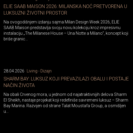
ELIE SAAB MAISON 2026: MILANSKA NOĆ PRETVORENA U
LUKSUZNI ŽIVOTNI PROSTOR
Na ovogodišnjem izdanju sajma Milan Design Week 2026, ELIE
SAAB Maison predstavlja svoju novu kolekciju kroz impresivnu
instalaciju „The Milanese House – Una Notte a Milano“, koncept koji
briše granic...
28.04.2026
Living - Dizajn
SHARM BAY: LUKSUZ KOJI PREVAZILAZI OBALU I POSTAJE
NAČIN ŽIVOTA
Na obali Crvenog mora, u jednom od najatraktivnijih delova Sharm
El Sheikh, nastaje projekat koji redefiniše savremeni luksuz – Sharm
Bay Marina. Razvijen od strane Talat Moustafa Group, a osmišljen
u...