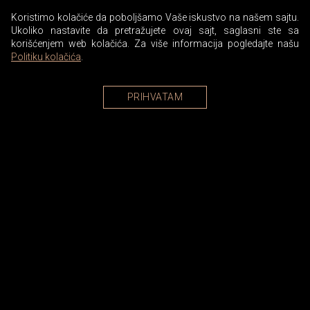
Koristimo kolačiće da poboljšamo Vaše iskustvo na našem sajtu.
Ukoliko nastavite da pretražujete ovaj sajt, saglasni ste sa
korišćenjem web kolačića. Za više informacija pogledajte našu
Politiku kolačića
.
PRIHVATAM