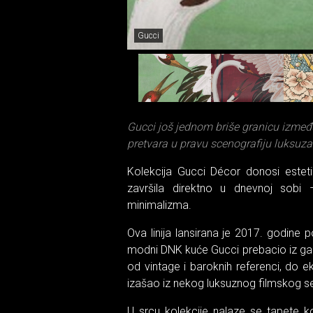
Gucci
Gucci još jednom briše granicu između
pretvara u pravu scenografiju luksuza
Kolekcija Gucci Décor donosi estet
završila direktno u dnevnoj sobi
minimalizma.
Ova linija lansirana je 2017. godine
modni DNK kuće Gucci prebacio iz garde
od vintage i baroknih referenci, do e
izašao iz nekog luksuznog filmskog s
U srcu kolekcije nalaze se tapete k