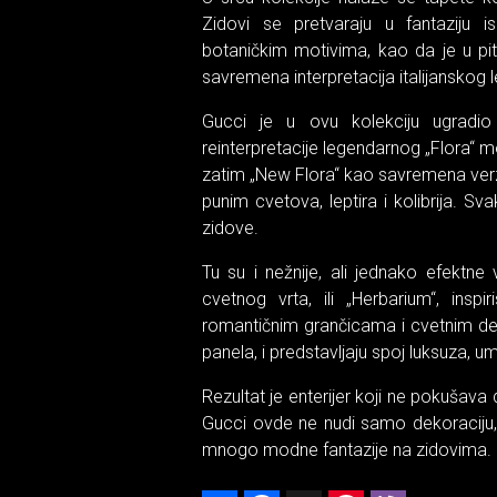
Zidovi se pretvaraju u fantaziju i
botaničkim motivima, kao da je u pit
savremena interpretacija italijanskog l
Gucci je u ovu kolekciju ugradio 
reinterpretacije legendarnog „Flora“ m
zatim „New Flora“ kao savremena verzij
punim cvetova, leptira i kolibrija. S
zidove.
Tu su i nežnije, ali jednako efektne v
cvetnog vrta, ili „Herbarium“, insp
romantičnim grančicama i cvetnim deta
panela, i predstavljaju spoj luksuza, um
Rezultat je enterijer koji ne pokušava
Gucci ovde ne nudi samo dekoraciju,
mnogo modne fantazije na zidovima.