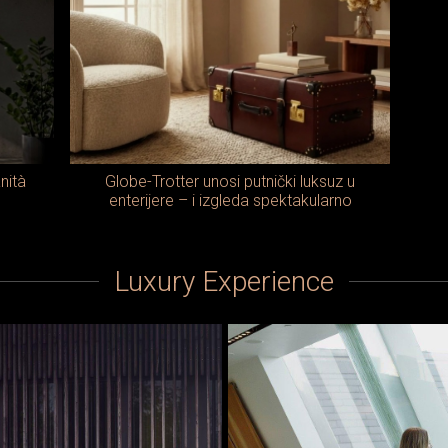
nità
Globe-Trotter unosi putnički luksuz u
enterijere – i izgleda spektakularno
Luxury Experience