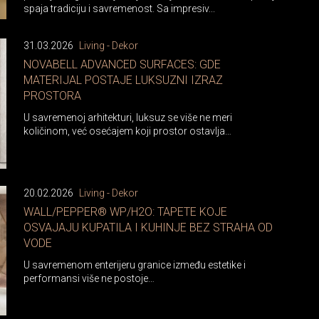
spaja tradiciju i savremenost. Sa impresiv...
31.03.2026
Living - Dekor
NOVABELL ADVANCED SURFACES: GDE
MATERIJAL POSTAJE LUKSUZNI IZRAZ
PROSTORA
U savremenoj arhitekturi, luksuz se više ne meri
količinom, već osećajem koji prostor ostavlja…
20.02.2026
Living - Dekor
WALL/PEPPER® WP/H2O: TAPETE KOJE
OSVAJAJU KUPATILA I KUHINJE BEZ STRAHA OD
VODE
U savremenom enterijeru granice između estetike i
performansi više ne postoje…