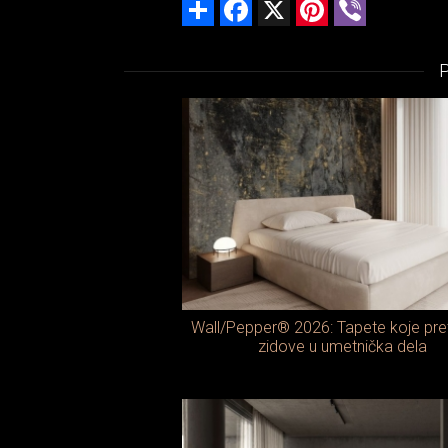
Share
Facebook
X
Pinterest
Viber
Wall/Pepper® 2026: Tapete koje pre
zidove u umetnička dela