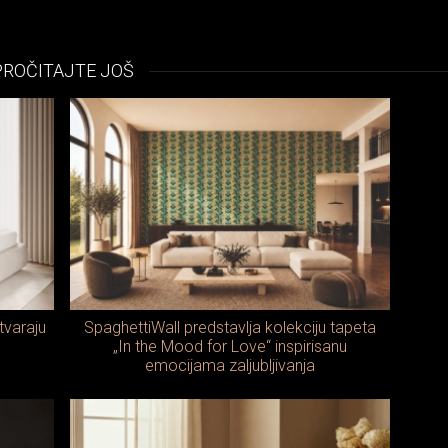
PROČITAJTE JOŠ
tvaraju
SpaghettiWall predstavlja kolekciju tapeta
„In the Mood for Love“ inspirisanu
emocijama zaljubljivanja