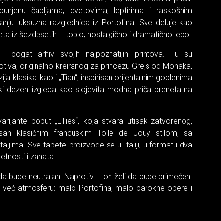
spunjenu čaplјama, cvetovima, leptirima i raskošnim
anju luksuzna razglednica iz Portofina. Sve deluje kao
eta iz šezdesetih – toplo, nostalgično i dramatično lepo.
i bogat arhiv svojih najpoznatijih printova. Tu su
otiva, originalno kreiranog za princezu Grejs od Monaka,
a klasika, kao i „Tian“, inspirisan orijentalnim goblenima
vaki dezen izgleda kao slojevita modna priča preneta na
arijante poput „Lillies“, koja stvara utisak zatvorenog,
irisan klasičnim francuskim Toile de Jouy stilom, sa
ljima. Sve tapete proizvode se u Italiji, u formatu dva
etnosti i zanata.
 da bude neutralan. Naprotiv – on želi da bude primećen.
 već atmosferu: malo Portofina, malo barokne opere i