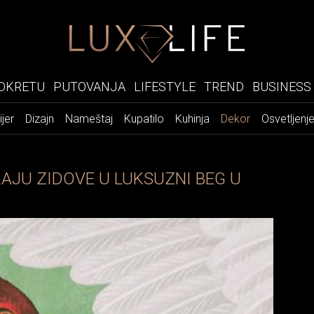
OKRETU
PUTOVANJA
LIFESTYLE
TREND
BUSINESS
ijer
Dizajn
Nameštaj
Kupatilo
Kuhinja
Dekor
Osvetljenj
AJU ZIDOVE U LUKSUZNI BEG U