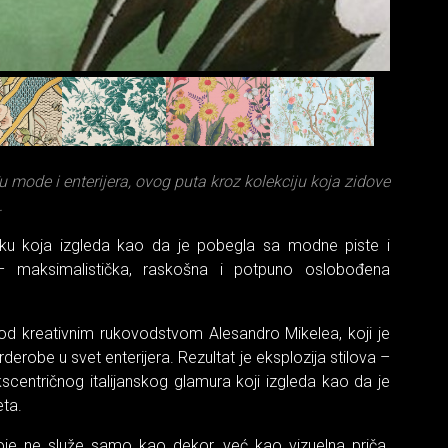
Gucci
 mode i enterijera, ovog puta kroz kolekciju koja zidove
.
iku koja izgleda kao da je pobegla sa modne piste i
 – maksimalistička, raskošna i potpuno oslobođena
 pod kreativnim rukovodstvom Alesandro Mikelea, koji je
robe u svet enterijera. Rezultat je eksplozija stilova –
kscentričnog italijanskog glamura koji izgleda kao da je
eta.
oje ne služe samo kao dekor, već kao vizuelna priča.