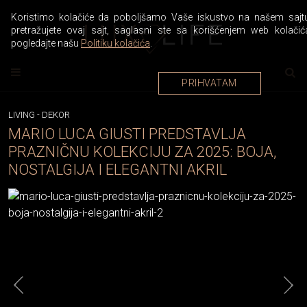
Koristimo kolačiće da poboljšamo Vaše iskustvo na našem sajtu
pretražujete ovaj sajt, saglasni ste sa korišćenjem web kolačić
pogledajte našu
Politiku kolačića
.
PRIHVATAM
LIVING
-
DEKOR
MARIO LUCA GIUSTI PREDSTAVLJA
PRAZNIČNU KOLEKCIJU ZA 2025: BOJA,
NOSTALGIJA I ELEGANTNI AKRIL