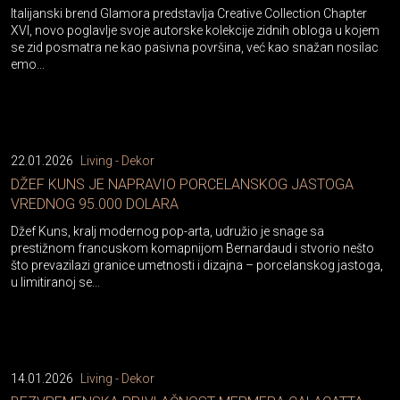
Italijanski brend Glamora predstavlja Creative Collection Chapter
XVI, novo poglavlje svoje autorske kolekcije zidnih obloga u kojem
se zid posmatra ne kao pasivna površina, već kao snažan nosilac
emo...
22.01.2026
Living - Dekor
DŽEF KUNS JE NAPRAVIO PORCELANSKOG JASTOGA
VREDNOG 95.000 DOLARA
Džef Kuns, kralj modernog pop-arta, udružio je snage sa
prestižnom francuskom komapnijom Bernardaud i stvorio nešto
što prevazilazi granice umetnosti i dizajna – porcelanskog jastoga,
u limitiranoj se...
14.01.2026
Living - Dekor