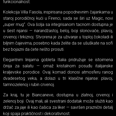
funkcionalnost.
Kolekcija Villa Fasola, inspirisana popodnevnim čajankama u
staroj porodičnoj kući u Firenci, sada se širi uz Magic, novi
„super mug“. Ova šolja sa integrisanom tacnom dostupna je
u šest nijansi — narandžastoj, beloj, boji slonovače, plavoj,
crvenoj i tirkiznoj. Stvorena je za uživanje u toploj čokoladi ili
biljnim čajevima, posebno kada želite da se ušuškate na sofi
bez bojazni da ćete nešto prosuti.
Elegantnim linijama gobleta Italia pridružuje se istoimena
činija za salatu — omaž kristalnom posuđu italijanske
kraljevske porodice. Ovaj komad donosi atmosferu ranog
dvadesetog veka, a dolazi u tri klasične nijanse: plavoj,
tamnozelenoj i rubin crvenoj.
Za kraj, tu je Biancaneve, dostupna u zlatnoj, crvenoj i
zelenoj boji. Ovaj mali, ali svestrani dodatak može služiti kao
držač za jaje ili kao čašica za liker — savršen praznični detalj
koji spaja praktičnost i dekorativnost.