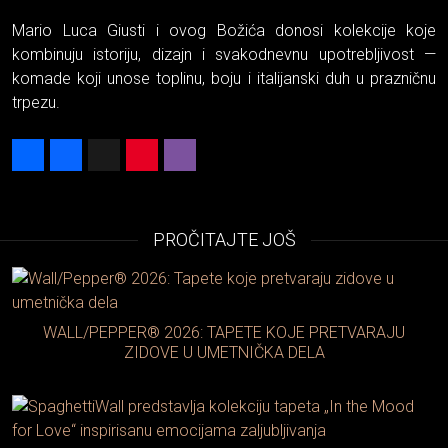
Mario Luca Giusti i ovog Božića donosi kolekcije koje
kombinuju istoriju, dizajn i svakodnevnu upotrebljivost —
komade koji unose toplinu, boju i italijanski duh u prazničnu
trpezu.
Share
Facebook
X
Pinterest
Viber
PROČITAJTE JOŠ
WALL/PEPPER® 2026: TAPETE KOJE PRETVARAJU
ZIDOVE U UMETNIČKA DELA