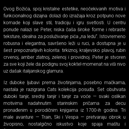
Ovog Božića, spoj kristalne estetike, neočekivanih motiva i
funkcionalnog dizajna dolazi do izražaja kroz potpuno nove
komade koji slave stil, tradiciju i igru svetlosti. U centru
ponude nalazi se Peter, niska čaša široke forme i rebraste
teksture, idealna za posluživanje pića „na ledu“. Istovremeno
robusna i elegantna, savršeno leži u ruci, a dostupna je u
šest prepoznatljivih kolorita: tirkiznoj, kraljevsko plavoj, rubin
crvenoj, amber zlatnoj, zelenoj i providnoj. Peter je stvoren
za sve koji žele da podignu svoj koktel-momenat na viši nivo
uz dašak italijanskog glamura.
Iz duboke ljubavi prema životinjama, posebno mačkama,
nastala je razigrana Cats kolekcija posuđa. Set obuhvata
duboki tanjir, srednji tanjir i tanjir za voće — svaki oslikan
motivima nadahnutim starinskim pričama za decu
pronađenim u porodičnim knjigama iz 1700-ih godina. Tri
male avanture — Train, Ski i Vespa — pretvaraju obrok u
živopisno, nostalgično iskustvo koje spaja maštu i