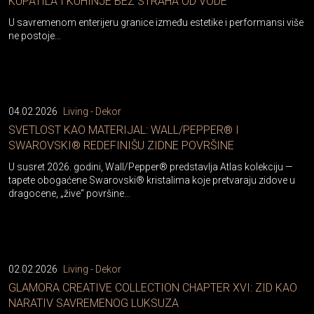
KUPATILA I KUHINJE BEZ STRAHA OD VODE
U savremenom enterijeru granice između estetike i performansi više
ne postoje…
04.02.2026
Living - Dekor
SVETLOST KAO MATERIJAL: WALL/PEPPER® I
SWAROVSKI® REDEFINIŠU ZIDNE POVRŠINE
U susret 2026. godini, Wall/Pepper® predstavlja Atlas kolekciju —
tapete obogaćene Swarovski® kristalima koje pretvaraju zidove u
dragocene, „žive“ površine…
02.02.2026
Living - Dekor
GLAMORA CREATIVE COLLECTION CHAPTER XVI: ZID KAO
NARATIV SAVREMENOG LUKSUZA