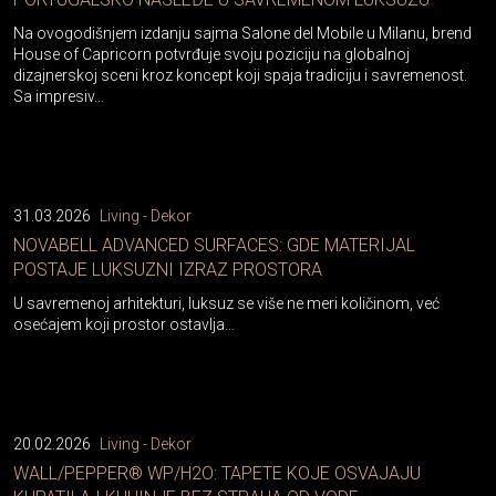
Na ovogodišnjem izdanju sajma Salone del Mobile u Milanu, brend
House of Capricorn potvrđuje svoju poziciju na globalnoj
dizajnerskoj sceni kroz koncept koji spaja tradiciju i savremenost.
Sa impresiv...
31.03.2026
Living - Dekor
NOVABELL ADVANCED SURFACES: GDE MATERIJAL
POSTAJE LUKSUZNI IZRAZ PROSTORA
U savremenoj arhitekturi, luksuz se više ne meri količinom, već
osećajem koji prostor ostavlja…
20.02.2026
Living - Dekor
WALL/PEPPER® WP/H2O: TAPETE KOJE OSVAJAJU