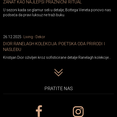
ZANAT KAO NAJLEPŠI PRAZNIČNI RITUAL
U sezoni kada se glamur seli u detalje, Bottega Veneta ponovo nas
podseća da pravi luksuz ne traži buku.
26.12.2025
Living - Dekor
DIOR RANELAGH KOLEKCIJA: POETSKA ODA PRIRODI I
NASLEĐU
Kristijan Dior oživljen kroz sofisticirane detalje Ranelagh kolekcije...
PRATITE NAS