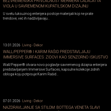
BEZVREMENSKA PRIVLAČNOST MERMERA CALACATTA
VIOLA U SAVREMENOM KUPATILSKOM DIZAJNU
U svetu luksuznog enterijera postoje materijali koji ne prate
trendove, već ih nadživljavaju…
13.01.2026
Living - Dekor
WALL/PEPPER® I KARIM RAŠID PREDSTAVLJAJU
IMMERSIVE SURFACES: ZIDOVI KAO SENZORNO ISKUSTVO
Wall/Pepper® otvara novo poglavlje savremenog dizajna enterijera
predstavljanjem Immersive Surfaces, kapsulne kolekcije zidnih
obloga koju potpisuje Karim Rašid…
07.01.2026
Living - Dekor
NAZDRAVLJANJE SA STILOM: BOTTEGA VENETA SLAVI