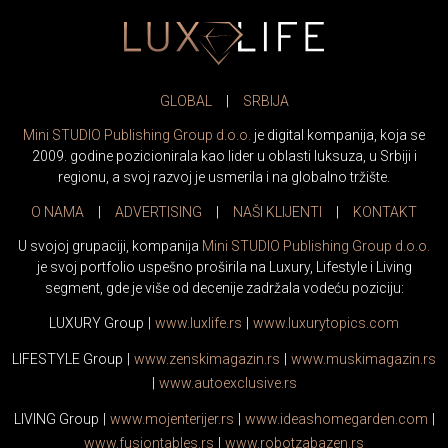
GLOBAL
|
SRBIJA
Mini STUDIO Publishing Group d.o.o.
je digital kompanija, koja se
2009. godine pozicionirala kao lider u oblasti luksuza, u Srbiji i
regionu, a svoj razvoj je usmerila i na globalno tržište.
O NAMA
|
ADVERTISING
|
NAŠI KLIJENTI
|
KONTAKT
U svojoj grupaciji, kompanija
Mini STUDIO Publishing Group d.o.o.
je svoj portfolio uspešno proširila na Luxury, Lifestyle i Living
segment, gde je više od decenije zadržala vodeću poziciju:
LUXURY Group
|
www.
luxlife
.rs
|
www.
luxurytopics
.com
LIFESTYLE Group
|
www.
zenski
magazin.rs
|
www.
muski
magazin.rs
|
www.
auto
exclusive.rs
LIVING Group
|
www.
moj
enterijer.rs
|
www.
ideas
homegarden.com
|
www.
fusiontables
.rs
|
www.
robotzabazen
.rs