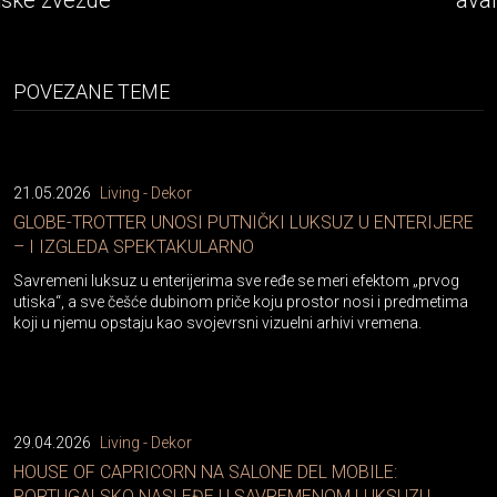
avantura
POVEZANE TEME
21.05.2026
Living - Dekor
GLOBE-TROTTER UNOSI PUTNIČKI LUKSUZ U ENTERIJERE
– I IZGLEDA SPEKTAKULARNO
Savremeni luksuz u enterijerima sve ređe se meri efektom „prvog
utiska“, a sve češće dubinom priče koju prostor nosi i predmetima
koji u njemu opstaju kao svojevrsni vizuelni arhivi vremena.
29.04.2026
Living - Dekor
HOUSE OF CAPRICORN NA SALONE DEL MOBILE:
PORTUGALSKO NASLEĐE U SAVREMENOM LUKSUZU