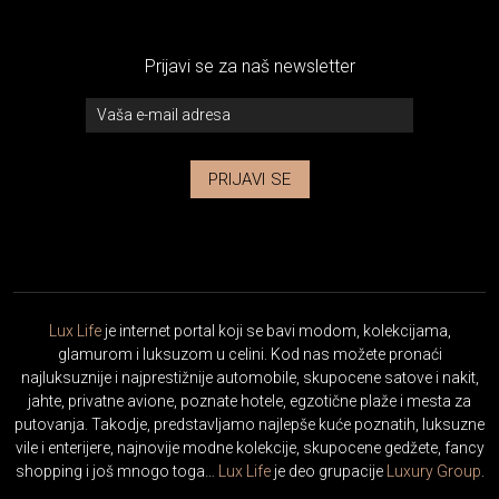
Prijavi se za naš newsletter
PRIJAVI SE
Lux Life
je internet portal koji se bavi modom, kolekcijama,
glamurom i luksuzom u celini. Kod nas možete pronaći
najluksuznije i najprestižnije automobile, skupocene satove i nakit,
jahte, privatne avione, poznate hotele, egzotične plaže i mesta za
putovanja. Takodje, predstavljamo najlepše kuće poznatih, luksuzne
vile i enterijere, najnovije modne kolekcije, skupocene gedžete, fancy
shopping i još mnogo toga…
Lux Life
je deo grupacije
Luxury Group
.