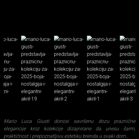
Mario Luca Giusti donosi savršenu dozu praznične
elegancije kroz kolekcije dizajnirane da unesu šarm,
praktičnost i prepoznatljivu estetiku brenda u svaki dom…