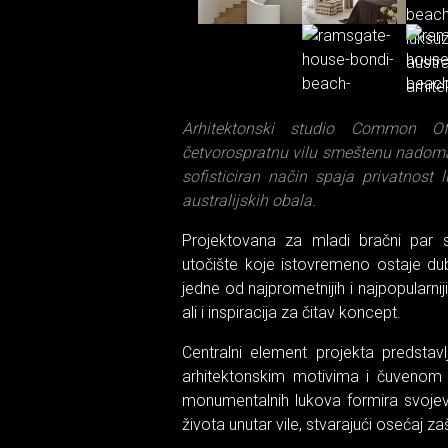
Arhitektonski studio Common Of
četvorospratnu vilu smeštenu nadomak
sofisticiran način spaja privatnos
australijskih obala.
Projektovana za mladi bračni par s
utočište koje istovremeno ostaje du
jedne od najprometnijih i najpopularniji
ali i inspiracija za čitav koncept.
Centralni element projekta predstavlja
arhitektonskim motivima i čuvenom P
monumentalnih lukova formira svojevr
života unutar vile, stvarajući osećaj zaš