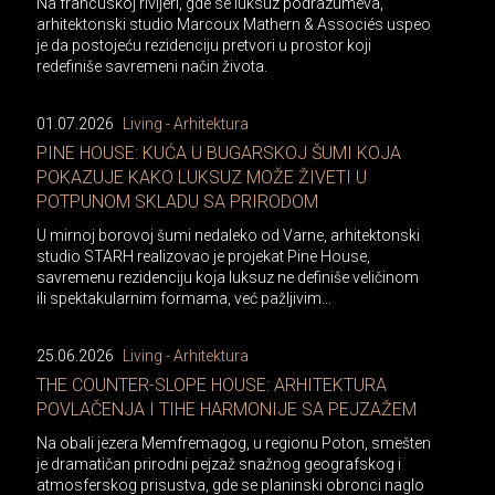
Na francuskoj rivijeri, gde se luksuz podrazumeva,
arhitektonski studio Marcoux Mathern & Associés uspeo
je da postojeću rezidenciju pretvori u prostor koji
redefiniše savremeni način života.
01.07.2026
Living - Arhitektura
PINE HOUSE: KUĆA U BUGARSKOJ ŠUMI KOJA
POKAZUJE KAKO LUKSUZ MOŽE ŽIVETI U
POTPUNOM SKLADU SA PRIRODOM
U mirnoj borovoj šumi nedaleko od Varne, arhitektonski
studio STARH realizovao je projekat Pine House,
savremenu rezidenciju koja luksuz ne definiše veličinom
ili spektakularnim formama, već pažljivim...
25.06.2026
Living - Arhitektura
THE COUNTER-SLOPE HOUSE: ARHITEKTURA
POVLAČENJA I TIHE HARMONIJE SA PEJZAŽEM
Na obali jezera Memfremagog, u regionu Poton, smešten
je dramatičan prirodni pejzaž snažnog geografskog i
atmosferskog prisustva, gde se planinski obronci naglo