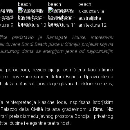
fice predstavio je Ramsgate House, impresivnu
 čuvene Bondi Beach plaže u Sidneju, projekat koji na
t luksuznog doma sa energijom jedne od najpoznatijih
a porodicom, rezidencija je osmišljena kao intimno
boko povezano sa identitetom Bondija. Upravo blizina
h plaža u Australiji postala je glavni arhitektonski izazov,
 reinterpretacija klasične lođe, inspirisana istorijskim
alazzo della Civiltà Italiana građevinom u Rimu. Niz
sni prelaz između javnog prostora Bondija i privatnog
tite, dubine i elegantne teatralnosti.