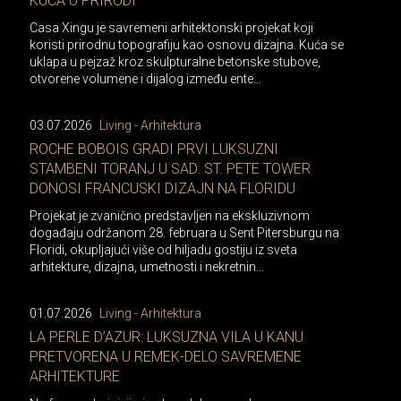
KUĆA U PRIRODI
Casa Xingu je savremeni arhitektonski projekat koji
koristi prirodnu topografiju kao osnovu dizajna. Kuća se
uklapa u pejzaž kroz skulpturalne betonske stubove,
otvorene volumene i dijalog između ente...
03.07.2026
Living - Arhitektura
ROCHE BOBOIS GRADI PRVI LUKSUZNI
STAMBENI TORANJ U SAD: ST. PETE TOWER
DONOSI FRANCUSKI DIZAJN NA FLORIDU
Projekat je zvanično predstavljen na ekskluzivnom
događaju održanom 28. februara u Sent Pitersburgu na
Floridi, okupljajući više od hiljadu gostiju iz sveta
arhitekture, dizajna, umetnosti i nekretnin...
01.07.2026
Living - Arhitektura
LA PERLE D’AZUR: LUKSUZNA VILA U KANU
PRETVORENA U REMEK-DELO SAVREMENE
ARHITEKTURE