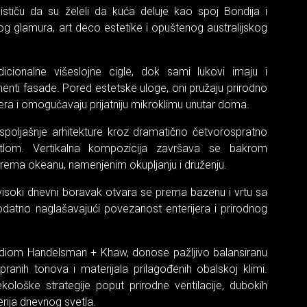
ističu da su želeli da kuća deluje kao spoj Bondija i
 glamura, art deco estetike i opuštenog australijskog
icionalne višeslojne cigle, dok sami lukovi imaju i
menti fasade. Pored estetske uloge, oni pružaju prirodno
era i omogućavaju prijatniju mikroklimu unutar doma.
u spoljašnje arhitekture kroz dramatično četvorospratno
tlom. Vertikalna kompozicija završava se bakrom
ema okeanu, namenjenim okupljanju i druženju.
isoki dnevni boravak otvara se prema bazenu i vrtu sa
dodatno naglašavajući povezanost enterijera i prirodnog
 studiom Handelsman + Khaw, donose pažljivo balansiranu
pranih tonova i materijala prilagođenih obalskoj klimi.
ekološke strategije poput prirodne ventilacije, dubokih
enja dnevnog svetla.