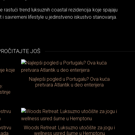
astući trend luksuznih coastal rezidencija koje spajaju
t i savremeni lifestyle u jedinstveno iskustvo stanovanja.
PROČITAJTE JOŠ
Najlepši pogled u Portugalu? Ova kuća
pretvara Atlantik u deo enterijera
e:
tinje
strvu
Woods Retreat: Luksuzno utočište za jogu i
klada
wellness usred šume u Hemptonu