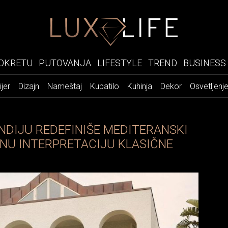
OKRETU
PUTOVANJA
LIFESTYLE
TREND
BUSINESS
ijer
Dizajn
Nameštaj
Kupatilo
Kuhinja
Dekor
Osvetljenj
DIJU REDEFINIŠE MEDITERANSKI
NU INTERPRETACIJU KLASIČNE