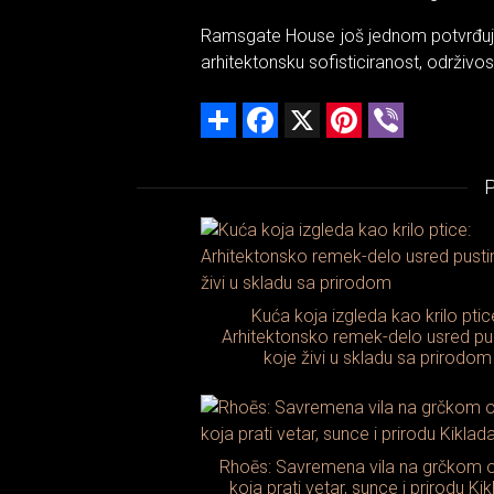
Ramsgate House još jednom potvrđuje r
arhitektonsku sofisticiranost, održivos
Share
Facebook
X
Pinterest
Viber
Kuća koja izgleda kao krilo ptic
Arhitektonsko remek-delo usred pus
koje živi u skladu sa prirodom
Rhoēs: Savremena vila na grčkom o
koja prati vetar, sunce i prirodu Ki