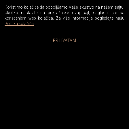
Koristimo kolačiće da poboljšamo Vaše iskustvo na našem sajtu.
Ukoliko nastavite da pretražujete ovaj sajt, saglasni ste sa
korišćenjem web kolačića. Za više informacija pogledajte našu
Politiku kolačića
.
PRIHVATAM