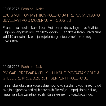
13.05.2026
Fashion - Nakit
LOUIS VUITTON MYTHICA KOLEKCIJA PRETVARA VISOKO
JUVELIRSTVO U MODERNU MITOLOGIJU
Francuska modna kuća Louis Vuitton predstavila je novu Mythica
High Jewelry kolekciju za 2026. godinu — spektakularan univerzum
od 110 unikatnih kreacija koje brišu granicu između visokog
juvelirstva,...
11.05.2026
Fashion - Nakit
BVLGARI PRETVARA ČELIK U LUKSUZ: POVRATAK GOLD &
STEEL ERE KROZ B.ZERO1 I SERPENTI KOLEKCIJE
Italijanska luksuzna kuća Bvlgari ponovo stavlja fokus na jednu od
svojih najprepoznatljivijih estetskih filozofija — spoj zlata i čelika,
materijala koji zajedno redefinišu savremeni luksuz kroz indu...