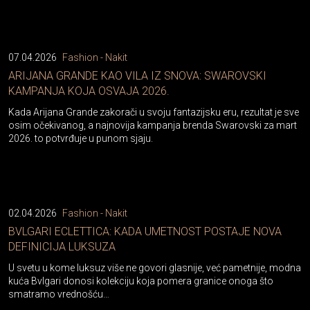
07.04.2026
Fashion - Nakit
ARIJANA GRANDE KAO VILA IZ SNOVA: SWAROVSKI
KAMPANJA KOJA OSVAJA 2026.
Kada Arijana Grande zakorači u svoju fantazijsku eru, rezultat je sve
osim očekivanog, a najnovija kampanja brenda Swarovski za mart
2026. to potvrđuje u punom sjaju.
02.04.2026
Fashion - Nakit
BVLGARI ECLETTICA: KADA UMETNOST POSTAJE NOVA
DEFINICIJA LUKSUZA
U svetu u kome luksuz više ne govori glasnije, već pametnije, modna
kuća Bvlgari donosi kolekciju koja pomera granice onoga što
smatramo vrednošću…