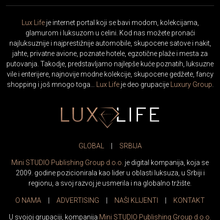
Lux Life
je internet portal koji se bavi modom, kolekcijama,
glamurom i luksuzom u celini. Kod nas možete pronaći
najluksuznije i najprestižnije automobile, skupocene satove i nakit,
jahte, privatne avione, poznate hotele, egzotične plaže i mesta za
putovanja. Takodje, predstavljamo najlepše kuće poznatih, luksuzne
vile i enterijere, najnovije modne kolekcije, skupocene gedžete, fancy
shopping i još mnogo toga…
Lux Life
je deo grupacije
Luxury Group
.
GLOBAL
|
SRBIJA
Mini STUDIO Publishing Group d.o.o.
je digital kompanija, koja se
2009. godine pozicionirala kao lider u oblasti luksuza, u Srbiji i
regionu, a svoj razvoj je usmerila i na globalno tržište.
O NAMA
|
ADVERTISING
|
NAŠI KLIJENTI
|
KONTAKT
U svojoj grupaciji, kompanija
Mini STUDIO Publishing Group d.o.o.