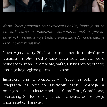
Kada Gucci predstavi novu kolekciju nakita, jasno je da se
ne radi samo o luksuznim komadima, već o pravim
umetničkim delima koja brišu granicu između mode, istorije
i vrhunskog zanatstva.
Nova High Jewelry 2026 kolekcija upravo to i potvrđuje –
legendarni motivi modne kuće ovog puta zablistali su u
raskošnom izdanju dijamanata, safira, rubina i retkog dragog
kamenja koje izgleda gotovo nestvarno.
Inspiraciju crpi iz prepoznatljivih Gucci simbola, ali ih
interpretira na potpuno savremen način. Kolekcija je
podeljena u četiri luksuzne celine – Gucci Flora, Gucci Nodo,
Everlasting G i Iconic Signatures – a svaka donosi svoju
priču, estetiku i karakter.