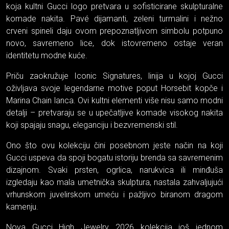
koja kultni Gucci logo pretvara u sofisticirane skulpturalne
komade nakita. Pavé dijamanti, zeleni turmalini i nežno
crveni spineli daju ovom prepoznatljivom simbolu potpuno
novo, savremeno lice, dok istovremeno ostaje veran
identitetu modne kuće.
Priču zaokružuje Iconic Signatures, linija u kojoj Gucci
oživljava svoje legendarne motive poput Horsebit kopče i
Marina Chain lanca. Ovi kultni elementi više nisu samo modni
detalji – pretvaraju se u upečatljive komade visokog nakita
koji spajaju snagu, eleganciju i bezvremenski stil.
Ono što ovu kolekciju čini posebnom jeste način na koji
Gucci uspeva da spoji bogatu istoriju brenda sa savremenim
dizajnom. Svaki prsten, ogrlica, narukvica ili minđuša
izgledaju kao mala umetnička skulptura, nastala zahvaljujući
vrhunskom juvelirskom umeću i pažljivo biranom dragom
kamenju.
Nova Gucci High Jewelry 2026 kolekcija još jednom