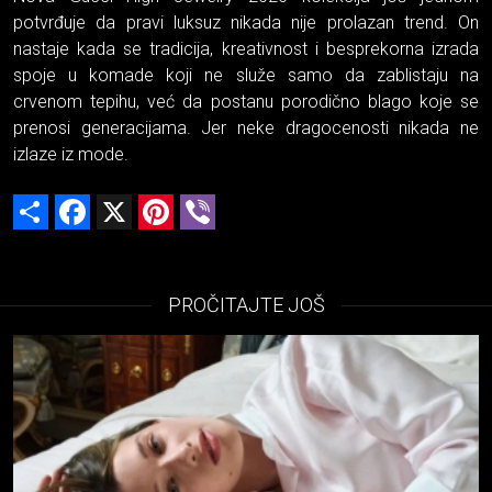
potvrđuje da pravi luksuz nikada nije prolazan trend. On
nastaje kada se tradicija, kreativnost i besprekorna izrada
spoje u komade koji ne služe samo da zablistaju na
crvenom tepihu, već da postanu porodično blago koje se
prenosi generacijama. Jer neke dragocenosti nikada ne
izlaze iz mode.
Share
Facebook
X
Pinterest
Viber
PROČITAJTE JOŠ