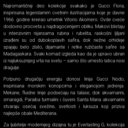
Najromantičniji deo kolekcije svakako je Gucci Flora,
inspirisana legendarnim cvetnim ilustracijama koje je davne
1966. godine kreirao umetnik Vitorio Akornero. Ovde cveće
doslovno procveta u najdragocenijem obliku. Makovi blistaju
u intenzivnim nijansama rubina i rubelita, raskošni ljiljani
izrađeni su od dubokoplavih safira, dok nežne orhideje
spajaju belo zlato, dijamante i retke ružičaste safire sa
Madagaskara. Svaki komad izgleda kao da je upravo ubran
iz najluksuznijeg vrta na svetu – samo što umesto latica nosi
dragulje.
Potpuno drugačiju energiju donosi linija Gucci Nodo,
inspirisana morskim konopcima i elegancijom jedrenja.
Mekane, fluidne linije podsećaju na talase, dok akvamarini,
smaragdi, Paraiba turmalini i čuveni Santa Maria akvamarini
stvaraju osećaj svežine, svetlosti i luksuza koji priziva
najlepše obale Mediterana.
Za ljubitelje modernijeg dizajna tu je Everlasting G, kolekcija