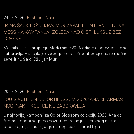
24.04.2026
Fashion - Nakit
IRINA ŠAJK I DŽULIJAN MUR ZAPALILE INTERNET: NOVA
MESSIKA KAMPANJA IZGLEDA KAO ČISTI LUKSUZ BEZ
GREŠKE
Messika je za kampanju Moderniste 2026 odigrala potez koji se ne
zaboravlja – spojila je dve potpuno različite, ali podjednako moćne
žene: Irinu Šajk i Džulijan Mur.
20.04.2026
Fashion - Nakit
LOUIS VUITTON COLOR BLOSSOM 2026: ANA DE ARMAS
NOSI NAKIT KOJI SE NE ZABORAVLJA
U najnovijoj kampanji za Color Blossom kolekciju 2026, Ana de
Armas donosi potpuno novu interpretaciju luksuznog nakita –
onog koji nije glasan, ali je nemoguće ne primetiti ga.