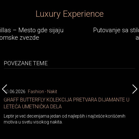
Luxury Experience
ju
Putovanje sa stilom - Rolls-Royce eps
avantura
POVEZANE TEME
10.06.2026
Fashion - Nakit
GRAFF BUTTERFLY KOLEKCIJA PRETVARA DIJAMANTE U
LETEĆA UMETNIČKA DELA
Leptir je već decenijama jedan od najlepših i najčešće korišćenih
motiva u svetu visokog nakita.