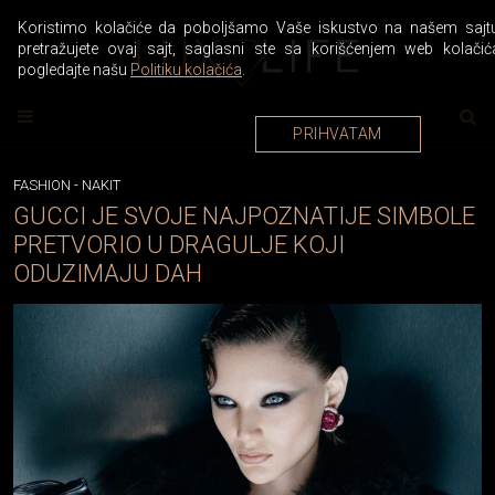
Koristimo kolačiće da poboljšamo Vaše iskustvo na našem sajtu
pretražujete ovaj sajt, saglasni ste sa korišćenjem web kolačić
pogledajte našu
Politiku kolačića
.
PRIHVATAM
FASHION
-
NAKIT
GUCCI JE SVOJE NAJPOZNATIJE SIMBOLE
PRETVORIO U DRAGULJE KOJI
ODUZIMAJU DAH