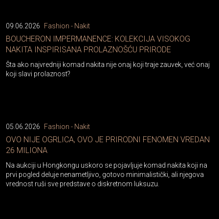
09.06.2026
Fashion - Nakit
BOUCHERON IMPERMANENCE: KOLEKCIJA VISOKOG
NAKITA INSPIRISANA PROLAZNOŠĆU PRIRODE
Šta ako najvredniji komad nakita nije onaj koji traje zauvek, već onaj
koji slavi prolaznost?
05.06.2026
Fashion - Nakit
OVO NIJE OGRLICA, OVO JE PRIRODNI FENOMEN VREDAN
26 MILIONA
Na aukciji u Hongkongu uskoro se pojavljuje komad nakita koji na
prvi pogled deluje nenametljivo, gotovo minimalistički, ali njegova
vrednost ruši sve predstave o diskretnom luksuzu.