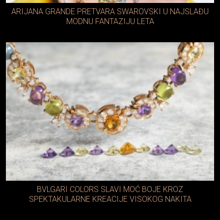
ARIJANA GRANDE PRETVARA SWAROVSKI U NAJSLAĐU
MODNU FANTAZIJU LETA
BVLGARI COLORS SLAVI MOĆ BOJE KROZ
SPEKTAKULARNE KREACIJE VISOKOG NAKITA