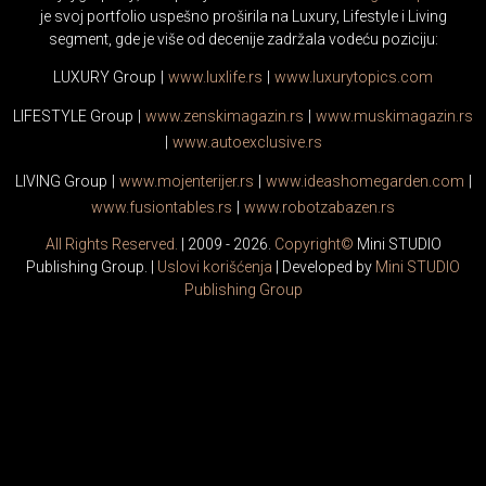
je svoj portfolio uspešno proširila na Luxury, Lifestyle i Living
segment, gde je više od decenije zadržala vodeću poziciju:
LUXURY Group
|
www.
luxlife
.rs
|
www.
luxurytopics
.com
LIFESTYLE Group
|
www.
zenski
magazin.rs
|
www.
muski
magazin.rs
|
www.
auto
exclusive.rs
LIVING Group
|
www.
moj
enterijer.rs
|
www.
ideas
homegarden.com
|
www.
fusiontables
.rs
|
www.
robotzabazen
.rs
All Rights Reserved.
| 2009 - 2026.
Copyright©
Mini STUDIO
Publishing Group. |
Uslovi korišćenja
| Developed by
Mini STUDIO
Publishing Group