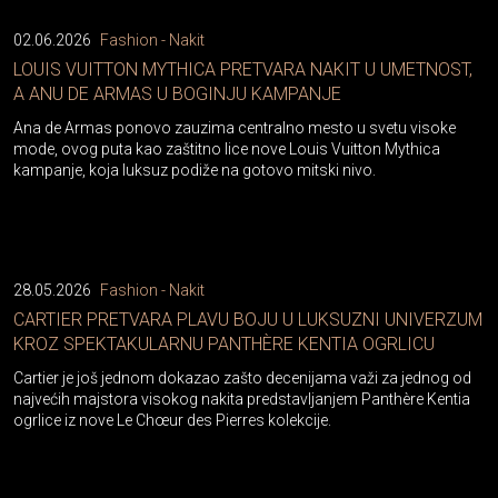
02.06.2026
Fashion - Nakit
LOUIS VUITTON MYTHICA PRETVARA NAKIT U UMETNOST,
A ANU DE ARMAS U BOGINJU KAMPANJE
Ana de Armas ponovo zauzima centralno mesto u svetu visoke
mode, ovog puta kao zaštitno lice nove Louis Vuitton Mythica
kampanje, koja luksuz podiže na gotovo mitski nivo.
28.05.2026
Fashion - Nakit
CARTIER PRETVARA PLAVU BOJU U LUKSUZNI UNIVERZUM
KROZ SPEKTAKULARNU PANTHÈRE KENTIA OGRLICU
Cartier je još jednom dokazao zašto decenijama važi za jednog od
najvećih majstora visokog nakita predstavljanjem Panthère Kentia
ogrlice iz nove Le Chœur des Pierres kolekcije.