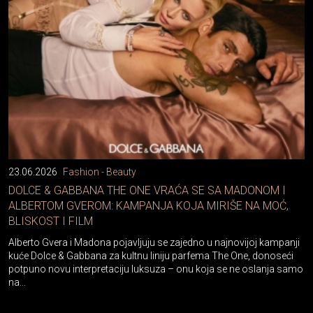
23.06.2026
Fashion - Beauty
DOLCE & GABBANA THE ONE VRAĆA SE SA MADONOM I
ALBERTOM GVEROM: KAMPANJA KOJA MIRIŠE NA MOĆ,
BLISKOST I FILM
Alberto Gvera i Madona pojavljuju se zajedno u najnovijoj kampanji
kuće Dolce & Gabbana za kultnu liniju parfema The One, donoseći
potpuno novu interpretaciju luksuza – onu koja se ne oslanja samo
na...