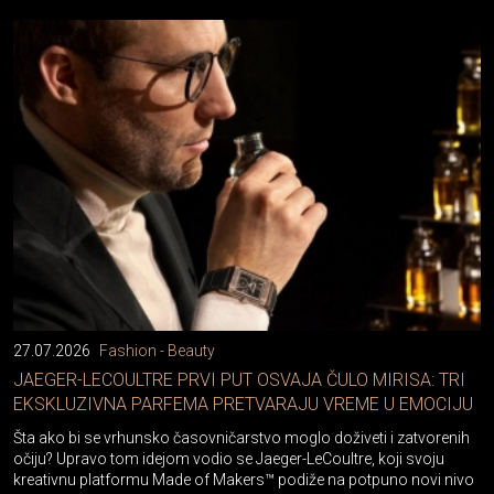
27.07.2026
Fashion - Beauty
JAEGER-LECOULTRE PRVI PUT OSVAJA ČULO MIRISA: TRI
EKSKLUZIVNA PARFEMA PRETVARAJU VREME U EMOCIJU
Šta ako bi se vrhunsko časovničarstvo moglo doživeti i zatvorenih
očiju? Upravo tom idejom vodio se Jaeger-LeCoultre, koji svoju
kreativnu platformu Made of Makers™ podiže na potpuno novi nivo