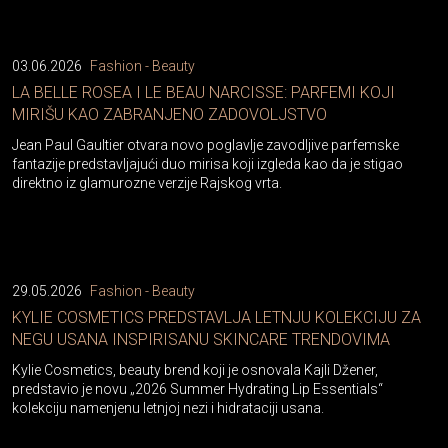
03.06.2026
Fashion - Beauty
LA BELLE ROSEA I LE BEAU NARCISSE: PARFEMI KOJI
MIRIŠU KAO ZABRANJENO ZADOVOLJSTVO
Jean Paul Gaultier otvara novo poglavlje zavodljive parfemske
fantazije predstavljajući duo mirisa koji izgleda kao da je stigao
direktno iz glamurozne verzije Rajskog vrta.
29.05.2026
Fashion - Beauty
KYLIE COSMETICS PREDSTAVLJA LETNJU KOLEKCIJU ZA
NEGU USANA INSPIRISANU SKINCARE TRENDOVIMA
Kylie Cosmetics, beauty brend koji je osnovala Kajli Džener,
predstavio je novu „2026 Summer Hydrating Lip Essentials“
kolekciju namenjenu letnjoj nezi i hidrataciji usana.