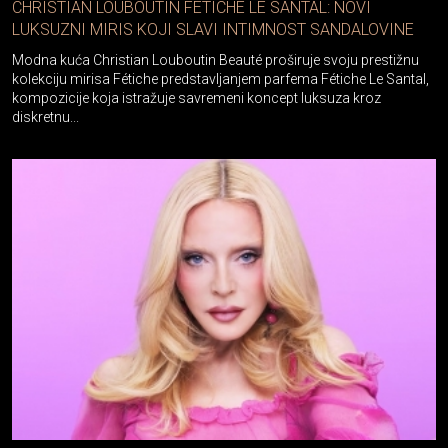
CHRISTIAN LOUBOUTIN FÉTICHE LE SANTAL: NOVI
LUKSUZNI MIRIS KOJI SLAVI INTIMNOST SANDALOVINE
Modna kuća Christian Louboutin Beauté proširuje svoju prestižnu
kolekciju mirisa Fétiche predstavljanjem parfema Fétiche Le Santal,
kompozicije koja istražuje savremeni koncept luksuza kroz
diskretnu...