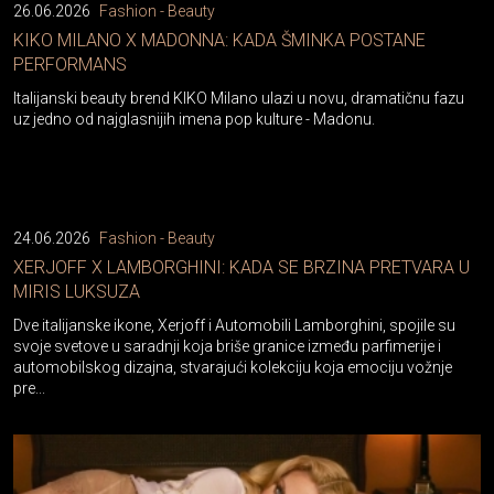
26.06.2026
Fashion - Beauty
KIKO MILANO X MADONNA: KADA ŠMINKA POSTANE
PERFORMANS
Italijanski beauty brend KIKO Milano ulazi u novu, dramatičnu fazu
uz jedno od najglasnijih imena pop kulture - Madonu.
24.06.2026
Fashion - Beauty
XERJOFF X LAMBORGHINI: KADA SE BRZINA PRETVARA U
MIRIS LUKSUZA
Dve italijanske ikone, Xerjoff i Automobili Lamborghini, spojile su
svoje svetove u saradnji koja briše granice između parfimerije i
automobilskog dizajna, stvarajući kolekciju koja emociju vožnje
pre...