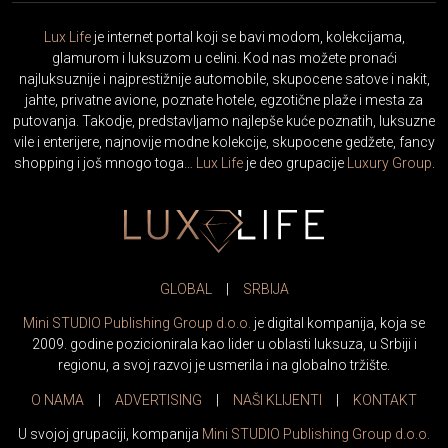
Lux Life
je internet portal koji se bavi modom, kolekcijama,
glamurom i luksuzom u celini. Kod nas možete pronaći
najluksuznije i najprestižnije automobile, skupocene satove i nakit,
jahte, privatne avione, poznate hotele, egzotične plaže i mesta za
putovanja. Takodje, predstavljamo najlepše kuće poznatih, luksuzne
vile i enterijere, najnovije modne kolekcije, skupocene gedžete, fancy
shopping i još mnogo toga…
Lux Life
je deo grupacije
Luxury Group
.
GLOBAL
|
SRBIJA
Mini STUDIO Publishing Group d.o.o.
je digital kompanija, koja se
2009. godine pozicionirala kao lider u oblasti luksuza, u Srbiji i
regionu, a svoj razvoj je usmerila i na globalno tržište.
O NAMA
|
ADVERTISING
|
NAŠI KLIJENTI
|
KONTAKT
U svojoj grupaciji, kompanija
Mini STUDIO Publishing Group d.o.o.