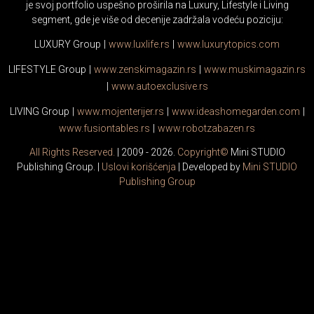
je svoj portfolio uspešno proširila na Luxury, Lifestyle i Living
segment, gde je više od decenije zadržala vodeću poziciju:
LUXURY Group
|
www.
luxlife
.rs
|
www.
luxurytopics
.com
LIFESTYLE Group
|
www.
zenski
magazin.rs
|
www.
muski
magazin.rs
|
www.
auto
exclusive.rs
LIVING Group
|
www.
moj
enterijer.rs
|
www.
ideas
homegarden.com
|
www.
fusiontables
.rs
|
www.
robotzabazen
.rs
All Rights Reserved.
| 2009 - 2026.
Copyright©
Mini STUDIO
Publishing Group. |
Uslovi korišćenja
| Developed by
Mini STUDIO
Publishing Group