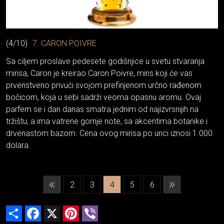
(4/10)
7. CARON POIVRE
Sa ciljem proslave pedesete godišnjice u svetu stvaranja
mirisa, Caron je kreirao Caron Poivre, miris koji će vas
prvenstveno privući svojom prefinjenom určno rađenom
bočicom, koja u sebi sadrži veoma opasnu aromu. Ovaj
parfem se i dan danas smatra jednim od najizvrsnijih na
tržištu, a ima vatrene gornje note, sa akcentima botanike i
drvenastom bazom. Cena ovog mirisa po unci iznosi 1.000
dolara.
«
»
2
3
4
5
6
Share
Facebook
X
Pinterest
Viber