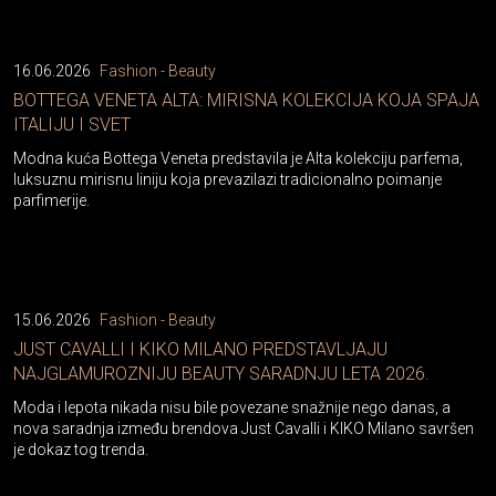
16.06.2026
Fashion - Beauty
BOTTEGA VENETA ALTA: MIRISNA KOLEKCIJA KOJA SPAJA
ITALIJU I SVET
Modna kuća Bottega Veneta predstavila je Alta kolekciju parfema,
luksuznu mirisnu liniju koja prevazilazi tradicionalno poimanje
parfimerije.
15.06.2026
Fashion - Beauty
JUST CAVALLI I KIKO MILANO PREDSTAVLJAJU
NAJGLAMUROZNIJU BEAUTY SARADNJU LETA 2026.
Moda i lepota nikada nisu bile povezane snažnije nego danas, a
nova saradnja između brendova Just Cavalli i KIKO Milano savršen
je dokaz tog trenda.