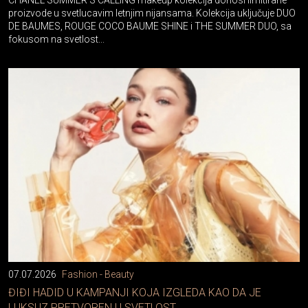
CHANEL SUMMER’S CALLING makeup kolekcija donosi limitirane
proizvode u svetlucavim letnjim nijansama. Kolekcija uključuje DUO
DE BAUMES, ROUGE COCO BAUME SHINE i THE SUMMER DUO, sa
fokusom na svetlost...
07.07.2026
Fashion - Beauty
ĐIĐI HADID U KAMPANJI KOJA IZGLEDA KAO DA JE
LUKSUZ PRETVOREN U SVETLOST