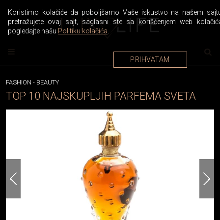
Koristimo kolačiće da poboljšamo Vaše iskustvo na našem sajtu
pretražujete ovaj sajt, saglasni ste sa korišćenjem web kolačić
pogledajte našu
Politiku kolačića
.
PRIHVATAM
FASHION
-
BEAUTY
TOP 10 NAJSKUPLJIH PARFEMA SVETA