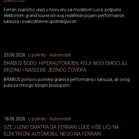
EMOCIJU
Ferrari zvanično ulazi u novu eru sa modelom Luce, potpuno
električnim grand tourerom koji redefiniše pojam performanse,
luksuza i svakodnevne upotrebljivosti.
23.06.2026
U pokretu - Automobili
BRABUS BODO: HIPERAUTOMOBIL KOJI NOSI EMOCIJU,
BRZINU I NASLEĐE JEDNOG ČOVEKA
BRABUS ponovo pomera granice performansi i luksuza, ali ovog
puta sa mnogo ličnijim pristupom.
18.06.2026
U pokretu - Automobili
DŽEJ LENO SMATRA DA FERRARI LUCE VIŠE LIČI NA
ELEKTRIČNI AUTOMOBIL NEGO NA FERRARI