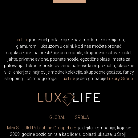
Lux Life
je internet portal koji se bavi modom, kolekcijama,
glamurom i luksuzom u celini. Kod nas možete pronaći
najluksuznije i najprestižnije automobile, skupocene satove i nakit,
jahte, privatne avione, poznate hotele, egzotične plaže i mesta za
putovanja. Takodje, predstavljamo najlepše kuće poznatih, luksuzne
vile i enterijere, najnovije modne kolekcije, skupocene gedžete, fancy
shopping i još mnogo toga…
Lux Life
je deo grupacije
Luxury Group
.
GLOBAL
|
SRBIJA
Mini STUDIO Publishing Group d.o.o.
je digital kompanija, koja se
2009. godine pozicionirala kao lider u oblasti luksuza, u Srbiji i