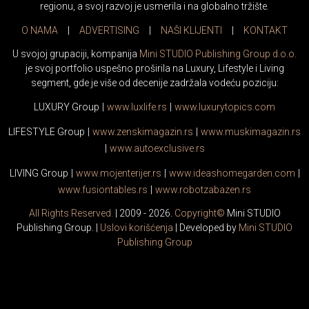
regionu, a svoj razvoj je usmerila i na globalno tržište.
O NAMA
|
ADVERTISING
|
NAŠI KLIJENTI
|
KONTAKT
U svojoj grupaciji, kompanija
Mini STUDIO Publishing Group d.o.o.
je svoj portfolio uspešno proširila na Luxury, Lifestyle i Living
segment, gde je više od decenije zadržala vodeću poziciju:
LUXURY Group
|
www.
luxlife
.rs
|
www.
luxurytopics
.com
LIFESTYLE Group
|
www.
zenski
magazin.rs
|
www.
muski
magazin.rs
|
www.
auto
exclusive.rs
LIVING Group
|
www.
moj
enterijer.rs
|
www.
ideas
homegarden.com
|
www.
fusiontables
.rs
|
www.
robotzabazen
.rs
All Rights Reserved.
| 2009 - 2026.
Copyright©
Mini STUDIO
Publishing Group. |
Uslovi korišćenja
| Developed by
Mini STUDIO
Publishing Group