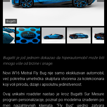
Bugatti
Bugatti je još jednom dokazao da hiperautomobil može biti
mnogo više od brzine i snage.
Novi W16 Mistral Fly Bug nije samo ekskluzivan automobil,
već pokretna umetnička skulptura stvorena za kolekcionara
koji voli prirodu, dizajn i apsolutnu jedinstvenost.
Ovaj unikatni roadster nastao je kroz Bugatti Sur Mesure
program personalizacije, poznat po modelima izrađenim po
meri najzahtevnijih klijenata. “Fly Bug” ujedno zatvara