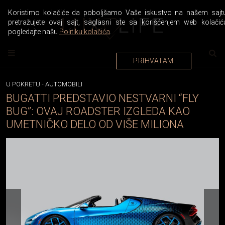
Koristimo kolačiće da poboljšamo Vaše iskustvo na našem sajtu
pretražujete ovaj sajt, saglasni ste sa korišćenjem web kolačić
pogledajte našu
Politiku kolačića
.
PRIHVATAM
U POKRETU
-
AUTOMOBILI
BUGATTI PREDSTAVIO NESTVARNI “FLY
BUG”: OVAJ ROADSTER IZGLEDA KAO
UMETNIČKO DELO OD VIŠE MILIONA