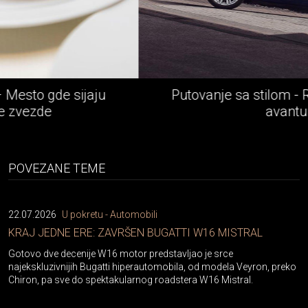
jaju
Putovanje sa stilom - Rolls-Royce e
avantura
POVEZANE TEME
22.07.2026
U pokretu - Automobili
KRAJ JEDNE ERE: ZAVRŠEN BUGATTI W16 MISTRAL
Gotovo dve decenije W16 motor predstavljao je srce
najekskluzivnijih Bugatti hiperautomobila, od modela Veyron, preko
Chiron, pa sve do spektakularnog roadstera W16 Mistral.