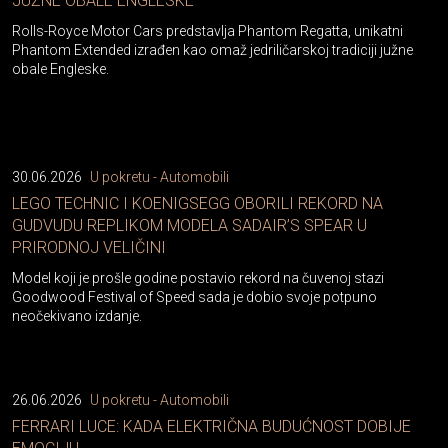
JUŽNE OBALE ENGLESKE
Rolls-Royce Motor Cars predstavlja Phantom Regatta, unikatni
Phantom Extended izrađen kao omaž jedriličarskoj tradiciji južne
obale Engleske.
30.06.2026
U pokretu - Automobili
LEGO TECHNIC I KOENIGSEGG OBORILI REKORD NA
GUDVUDU REPLIKOM MODELA SADAIR’S SPEAR U
PRIRODNOJ VELIČINI
Model koji je prošle godine postavio rekord na čuvenoj stazi
Goodwood Festival of Speed sada je dobio svoje potpuno
neočekivano izdanje.
26.06.2026
U pokretu - Automobili
FERRARI LUCE: KADA ELEKTRIČNA BUDUĆNOST DOBIJE