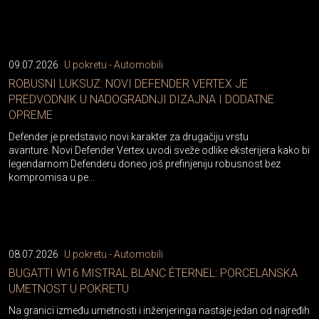
09.07.2026
U pokretu - Automobili
ROBUSNI LUKSUZ: NOVI DEFENDER VERTEX JE
PREDVODNIK U NADOGRADNJI DIZAJNA I DODATNE
OPREME
Defender je predstavio novi karakter za drugačiju vrstu
avanture. Novi Defender Vertex uvodi sveže odlike eksterijera kako bi
legendarnom Defenderu doneo još prefinjeniju robusnost bez
kompromisa u pe...
08.07.2026
U pokretu - Automobili
BUGATTI W16 MISTRAL BLANC ÉTERNEL: PORCELANSKA
UMETNOST U POKRETU
Na granici između umetnosti i inženjeringa nastaje jedan od najređih