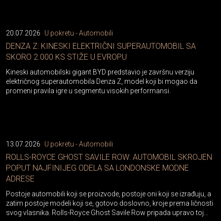
20.07.2026
U pokretu - Automobili
DENZA Z: KINESKI ELEKTRIČNI SUPERAUTOMOBIL SA
SKORO 2.000 KS STIŽE U EVROPU
Kineski automobilski gigant BYD predstavio je završnu verziju
električnog superautomobila Denza Z, model koji bi mogao da
promeni pravila igre u segmentu visokih performansi.
13.07.2026
U pokretu - Automobili
ROLLS-ROYCE GHOST SAVILE ROW: AUTOMOBIL SKROJEN
POPUT NAJFINIJEG ODELA SA LONDONSKE MODNE
ADRESE
Postoje automobili koji se proizvode, postoje oni koji se izrađuju, a
zatim postoje modeli koji se, gotovo doslovno, kroje prema ličnosti
svog vlasnika. Rolls-Royce Ghost Savile Row pripada upravo toj...