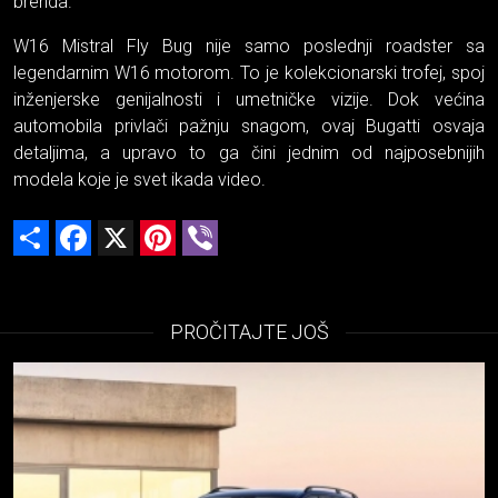
brenda.
W16 Mistral Fly Bug nije samo poslednji roadster sa
legendarnim W16 motorom. To je kolekcionarski trofej, spoj
inženjerske genijalnosti i umetničke vizije. Dok većina
automobila privlači pažnju snagom, ovaj Bugatti osvaja
detaljima, a upravo to ga čini jednim od najposebnijih
modela koje je svet ikada video.
Share
Facebook
X
Pinterest
Viber
PROČITAJTE JOŠ