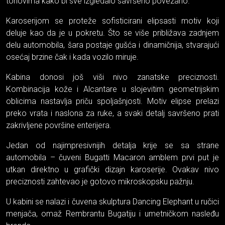
tonovima kako bi sve izgledalo savršeno povezano.
Karoserijom se proteže sofisticirani elipsasti motiv koji
deluje kao da je u pokretu. Što se više približava zadnjem
delu automobila, šara postaje gušća i dinamičnija, stvarajući
osećaj brzine čak i kada vozilo miruje.
Kabina donosi još viši nivo zanatske preciznosti.
Kombinacija kože i Alcantare u slojevitim geometrijskim
oblicima nastavlja priču spoljašnjosti. Motiv elipse prelazi
preko vrata i naslona za ruke, a svaki detalj savršeno prati
zakrivljene površine enterijera.
Jedan od najimpresivnijih detalja krije se sa strane
automobila – čuveni Bugatti Macaron amblem prvi put je
utkan direktno u grafički dizajn karoserije. Ovakav nivo
preciznosti zahtevao je gotovo mikroskopsku pažnju.
U kabini se nalazi i čuvena skulptura Dancing Elephant u ručici
menjača, omaž Rembrantu Bugatiju i umetničkom nasleđu