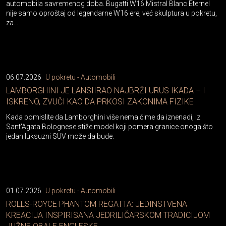
automobila savremenog doba. Bugatti W16 Mistral Blanc Éternel
nije samo oproštaj od legendarne W16 ere, već skulptura u pokretu,
za...
06.07.2026
U pokretu - Automobili
LAMBORGHINI JE LANSIIRAO NAJBRŽI URUS IKADA – I
ISKRENO, ZVUČI KAO DA PRKOSI ZAKONIMA FIZIKE
Kada pomislite da Lamborghini više nema čime da iznenadi, iz
Sant'Agata Bolognese stiže model koji pomera granice onoga što
jedan luksuzni SUV može da bude.
01.07.2026
U pokretu - Automobili
ROLLS-ROYCE PHANTOM REGATTA: JEDINSTVENA
KREACIJA INSPIRISANA JEDRILIČARSKOM TRADICIJOM