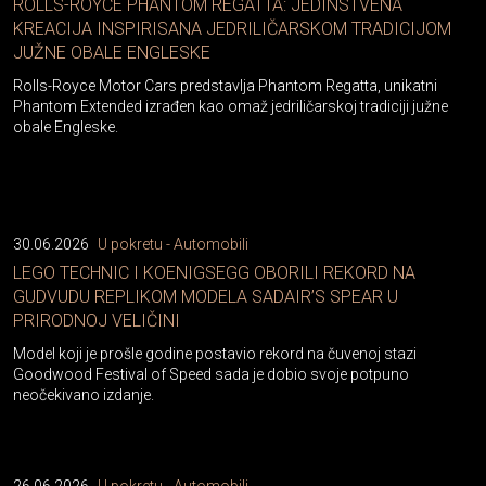
ROLLS-ROYCE PHANTOM REGATTA: JEDINSTVENA
KREACIJA INSPIRISANA JEDRILIČARSKOM TRADICIJOM
JUŽNE OBALE ENGLESKE
Rolls-Royce Motor Cars predstavlja Phantom Regatta, unikatni
Phantom Extended izrađen kao omaž jedriličarskoj tradiciji južne
obale Engleske.
30.06.2026
U pokretu - Automobili
LEGO TECHNIC I KOENIGSEGG OBORILI REKORD NA
GUDVUDU REPLIKOM MODELA SADAIR’S SPEAR U
PRIRODNOJ VELIČINI
Model koji je prošle godine postavio rekord na čuvenoj stazi
Goodwood Festival of Speed sada je dobio svoje potpuno
neočekivano izdanje.