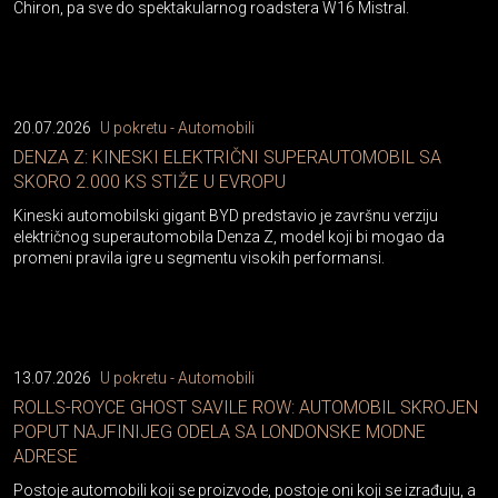
Chiron, pa sve do spektakularnog roadstera W16 Mistral.
20.07.2026
U pokretu - Automobili
DENZA Z: KINESKI ELEKTRIČNI SUPERAUTOMOBIL SA
SKORO 2.000 KS STIŽE U EVROPU
Kineski automobilski gigant BYD predstavio je završnu verziju
električnog superautomobila Denza Z, model koji bi mogao da
promeni pravila igre u segmentu visokih performansi.
13.07.2026
U pokretu - Automobili
ROLLS-ROYCE GHOST SAVILE ROW: AUTOMOBIL SKROJEN
POPUT NAJFINIJEG ODELA SA LONDONSKE MODNE
ADRESE
Postoje automobili koji se proizvode, postoje oni koji se izrađuju, a