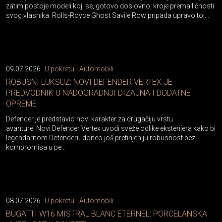
zatim postoje modeli koji se, gotovo doslovno, kroje prema ličnosti
svog vlasnika. Rolls-Royce Ghost Savile Row pripada upravo toj...
09.07.2026
U pokretu - Automobili
ROBUSNI LUKSUZ: NOVI DEFENDER VERTEX JE
PREDVODNIK U NADOGRADNJI DIZAJNA I DODATNE
OPREME
Defender je predstavio novi karakter za drugačiju vrstu
avanture. Novi Defender Vertex uvodi sveže odlike eksterijera kako bi
legendarnom Defenderu doneo još prefinjeniju robusnost bez
kompromisa u pe...
08.07.2026
U pokretu - Automobili
BUGATTI W16 MISTRAL BLANC ÉTERNEL: PORCELANSKA