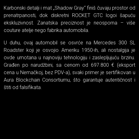
Karbonski detalji i mat „Shadow Gray“ finiš čuvaju prostor od
prenatrpanosti, dok diskretni ROCKET GTC logoi šapuću
ekskluzivnost. Zanatska preciznost je neosporna – više
couture atelje nego fabrika automobila.
U duhu, ovaj automobil se osvrće na Mercedes 300 SL
Roadster koji je osvojio Ameriku 1950-ih, ali nostalgija je
ovde umotana u najnoviju tehnologiju i zaslepljujuću brzinu.
Građen po narudžbini, sa cenom od 697.800 € (eksport
cena u Nemačkoj, bez PDV-a), svaki primer je sertifikovan u
Aura Blockchain Consortiumu, što garantuje autentičnost i
štiti od falsifikata.