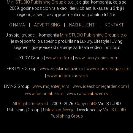
Mini STUDIO Publishing Group d.o.o.
je digital kompanija, koja se
2009. godine pozicionirala kao lider u oblasti luksuza, u Srbiji i
regionu, a svoj razvoj je usmerila i na globalno tržište.
O NAMA
|
ADVERTISING
|
NAŠI KLIJENTI
|
KONTAKT
U svojoj grupaciji, kompanija
Mini STUDIO Publishing Group d.o.o.
je svoj portfolio uspešno proširila na Luxury, Lifestyle i Living
segment, gde je više od decenije zadržala vodeću poziciju:
LUXURY Group
|
www.
luxlife
.rs
|
www.
luxurytopics
.com
LIFESTYLE Group
|
www.
zenski
magazin.rs
|
www.
muski
magazin.rs
|
www.
auto
exclusive.rs
LIVING Group
|
www.
moj
enterijer.rs
|
www.
ideas
homegarden.com
|
www.
fusiontables
.rs
|
www.
robotzabazen
.rs
All Rights Reserved.
| 2009 - 2026.
Copyright©
Mini STUDIO
Publishing Group. |
Uslovi korišćenja
| Developed by
Mini STUDIO
Publishing Group