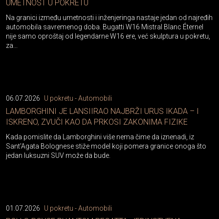
UMETNOST U POKRETU
Na granici između umetnosti i inženjeringa nastaje jedan od najređih
automobila savremenog doba. Bugatti W16 Mistral Blanc Éternel
nije samo oproštaj od legendarne W16 ere, već skulptura u pokretu,
za...
06.07.2026
U pokretu - Automobili
LAMBORGHINI JE LANSIIRAO NAJBRŽI URUS IKADA – I
ISKRENO, ZVUČI KAO DA PRKOSI ZAKONIMA FIZIKE
Kada pomislite da Lamborghini više nema čime da iznenadi, iz
Sant'Agata Bolognese stiže model koji pomera granice onoga što
jedan luksuzni SUV može da bude.
01.07.2026
U pokretu - Automobili