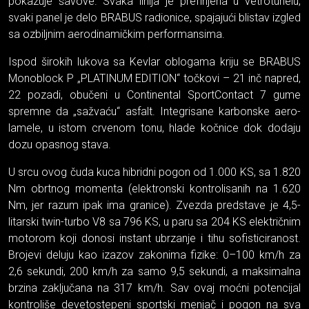
pokazuje šavove. Svaka linija je prefinjena u vetrotunelu,
svaki panel je delo BRABUS radionice, spajajući blistav izgled
sa ozbiljnim aerodinamičkim performansima.
Ispod širokih lukova sa Kevlar oblogama kriju se BRABUS
Monoblock P „PLATINUM EDITION“ točkovi – 21 inč napred,
22 pozadi, obučeni u Continental SportContact 7 gume
spremne da „sažvaću“ asfalt. Integrisane karbonske aero-
lamele, u istom crvenom tonu, hlade kočnice dok dodaju
dozu opasnog stava.
U srcu ovog čuda kuca hibridni pogon od 1.000 KS, sa 1.820
Nm obrtnog momenta (elektronski kontrolisanih na 1.620
Nm, jer razum ipak ima granice). Zvezda predstave je 4,5-
litarski twin-turbo V8 sa 796 KS, u paru sa 204 KS električnim
motorom koji donosi instant ubrzanje i tihu sofisticiranost.
Brojevi deluju kao izazov zakonima fizike: 0–100 km/h za
2,6 sekundi, 200 km/h za samo 9,5 sekundi, a maksimalna
brzina zaključana na 317 km/h. Sav ovaj moćni potencijal
kontroliše devetostepeni sportski menjač i pogon na sva