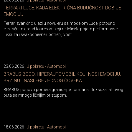
26.06.2026
U pokretu - Automobili
FERRARI LUCE: KADA ELEKTRIČNA BUDUĆNOST DOBIJE
EMOCIJU
Ferrari zvanično ulazi u novu eru sa modelom Luce, potpuno
električnim grand tourerom koji redefiniše pojam performanse,
luksuza i svakodnevne upotrebljivosti.
23.06.2026
U pokretu - Automobili
BRABUS BODO: HIPERAUTOMOBIL KOJI NOSI EMOCIJU,
BRZINU I NASLEĐE JEDNOG ČOVEKA
BRABUS ponovo pomera granice performansi i luksuza, ali ovog
puta sa mnogo ličnijim pristupom.
18.06.2026
U pokretu - Automobili