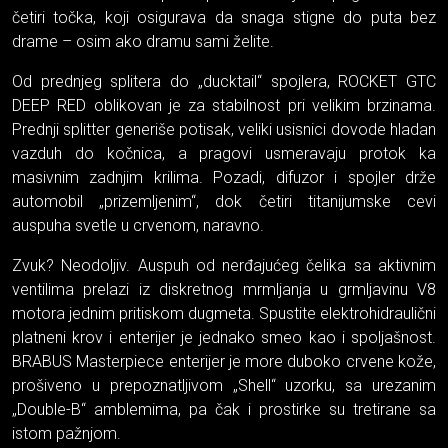
četiri točka, koji osigurava da snaga stigne do puta bez
drame – osim ako dramu sami želite.
Od prednjeg splitera do „ducktail“ spojlera, ROCKET GTC
DEEP RED oblikovan je za stabilnost pri velikim brzinama.
Prednji splitter generiše potisak, veliki usisnici dovode hladan
vazduh do kočnica, a pragovi usmeravaju protok ka
masivnim zadnjim krilima. Pozadi, difuzor i spojler drže
automobil „prizemljenim“, dok četiri titanijumske cevi
auspuha svetle u crvenom, naravno.
Zvuk? Neodoljiv. Auspuh od nerđajućeg čelika sa aktivnim
ventilima prelazi iz diskretnog mrmljanja u grmljavinu V8
motora jednim pritiskom dugmeta. Spustite elektrohidraulični
platneni krov i enterijer je jednako smeo kao i spoljašnost.
BRABUS Masterpiece enterijer je more duboko crvene kože,
prošiveno u prepoznatljivom „Shell“ uzorku, sa urezanim
„Double-B“ amblemima, pa čak i prostirke su tretirane sa
istom pažnjom.