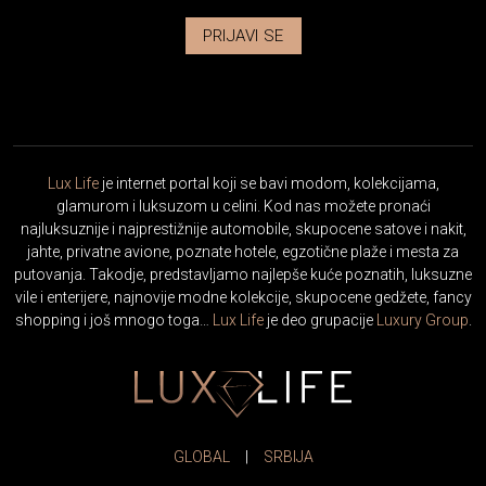
PRIJAVI SE
Lux Life
je internet portal koji se bavi modom, kolekcijama,
glamurom i luksuzom u celini. Kod nas možete pronaći
najluksuznije i najprestižnije automobile, skupocene satove i nakit,
jahte, privatne avione, poznate hotele, egzotične plaže i mesta za
putovanja. Takodje, predstavljamo najlepše kuće poznatih, luksuzne
vile i enterijere, najnovije modne kolekcije, skupocene gedžete, fancy
shopping i još mnogo toga…
Lux Life
je deo grupacije
Luxury Group
.
GLOBAL
|
SRBIJA