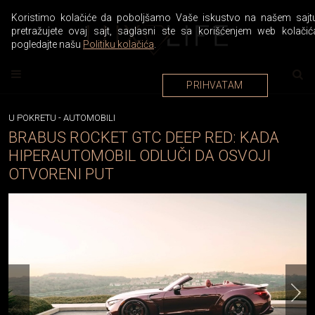
Koristimo kolačiće da poboljšamo Vaše iskustvo na našem sajtu
pretražujete ovaj sajt, saglasni ste sa korišćenjem web kolačić
pogledajte našu
Politiku kolačića
.
PRIHVATAM
U POKRETU
-
AUTOMOBILI
BRABUS ROCKET GTC DEEP RED: KADA
HIPERAUTOMOBIL ODLUČI DA OSVOJI
OTVORENI PUT