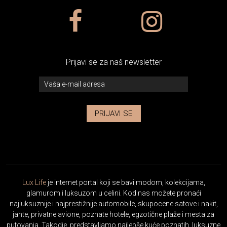
Prijavi se za naš newsletter
PRIJAVI SE
Lux Life
je internet portal koji se bavi modom, kolekcijama,
glamurom i luksuzom u celini. Kod nas možete pronaći
najluksuznije i najprestižnije automobile, skupocene satove i nakit,
jahte, privatne avione, poznate hotele, egzotične plaže i mesta za
putovanja. Takodje, predstavljamo najlepše kuće poznatih, luksuzne