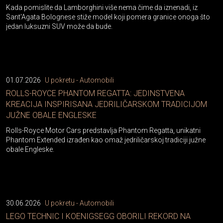
Kada pomislite da Lamborghini više nema čime da iznenadi, iz
Sant'Agata Bolognese stiže model koji pomera granice onoga što
jedan luksuzni SUV može da bude.
01.07.2026
U pokretu - Automobili
ROLLS-ROYCE PHANTOM REGATTA: JEDINSTVENA
KREACIJA INSPIRISANA JEDRILIČARSKOM TRADICIJOM
JUŽNE OBALE ENGLESKE
Rolls-Royce Motor Cars predstavlja Phantom Regatta, unikatni
Phantom Extended izrađen kao omaž jedriličarskoj tradiciji južne
obale Engleske.
30.06.2026
U pokretu - Automobili
LEGO TECHNIC I KOENIGSEGG OBORILI REKORD NA