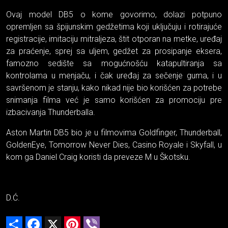
Ovaj model DB5 o kome govorimo, dolazi potpuno
opremljen sa špijunskim gedžetima koji uključuju i rotirajuće
registracije, imitaciju mitraljeza, štit otporan na metke, uređaj
za praćenje, sprej sa uljem, gedžet za prosipanje eksera,
famozno sedište sa mogućnošću katapultiranja sa
kontrolama u menjaču, i čak uređaj za sečenje guma, i u
savršenom je stanju, kako nikad nije bio korišćen za potrebe
snimanja filma već je samo korišćen za promociju pre
izbacivanja Thunderballa.
Aston Martin DB5 bio je u filmovima Goldfinger, Thunderball,
GoldenEye, Tomorrow Never Dies, Casino Royale i Skyfall, u
kom ga Daniel Craig koristi da preveze M u Škotsku.
D.Ć.
Share
Facebook
X
Pinterest
Viber