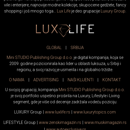
vile i enterijere, najnovije modne kolekcije, skupocene gedžete, fancy
shopping i još mnogo toga…
Lux Life
je deo grupacije
Luxury Group
.
GLOBAL
|
SRBIJA
Mini STUDIO Publishing Group d.o.o.
je digital kompanija, koja se
2009. godine pozicionirala kao lider u oblasti luksuza, u Srbiji i
regionu, a svoj razvoj je usmerila i na globalno tržište.
O NAMA
|
ADVERTISING
|
NAŠI KLIJENTI
|
KONTAKT
U svojoj grupaciji, kompanija
Mini STUDIO Publishing Group d.o.o.
je svoj portfolio uspešno proširila na Luxury, Lifestyle i Living
segment, gde je više od decenije zadržala vodeću poziciju:
LUXURY Group
|
www.
luxlife
.rs
|
www.
luxurytopics
.com
LIFESTYLE Group
|
www.
zenski
magazin.rs
|
www.
muski
magazin.rs
|
www.
auto
exclusive.rs