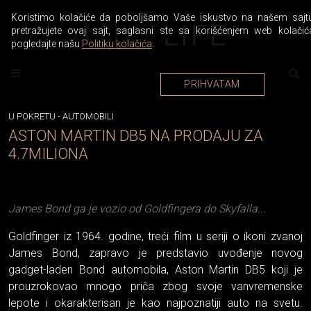
Koristimo kolačiće da poboljšamo Vaše iskustvo na našem sajtu
pretražujete ovaj sajt, saglasni ste sa korišćenjem web kolačić
pogledajte našu
Politiku kolačića
.
PRIHVATAM
U POKRETU
-
AUTOMOBILI
ASTON MARTIN DB5 NA PRODAJU ZA
4.7MILIONA
James Bond ga je vozio od Goldfingera do Skyfalla...
Goldfinger iz 1964. godine, treći film u seriji o ikoni zvanoj
James Bond, zapravo je predstavio uvođenje novog
gadget-laden Bond automobila, Aston Martin DB5 koji je
prouzrokovao mnogo priča zbog svoje vanvremenske
lepote i okarakterisan je kao najpoznatiji auto na svetu.