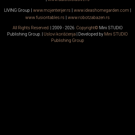
LIVING Group
|
www.
moj
enterijer.rs
|
www.
ideas
homegarden.com
|
www.
fusiontables
.rs
|
www.
robotzabazen
.rs
All Rights Reserved.
| 2009 - 2026.
Copyright©
Mini STUDIO
Publishing Group. |
Uslovi korišćenja
| Developed by
Mini STUDIO
Publishing Group