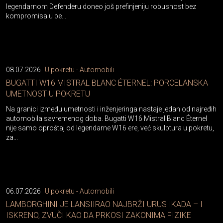
legendarnom Defenderu doneo još prefinjeniju robusnost bez
kompromisa u pe...
08.07.2026
U pokretu - Automobili
BUGATTI W16 MISTRAL BLANC ÉTERNEL: PORCELANSKA
UMETNOST U POKRETU
Na granici između umetnosti i inženjeringa nastaje jedan od najređih
automobila savremenog doba. Bugatti W16 Mistral Blanc Éternel
nije samo oproštaj od legendarne W16 ere, već skulptura u pokretu,
za...
06.07.2026
U pokretu - Automobili
LAMBORGHINI JE LANSIIRAO NAJBRŽI URUS IKADA – I
ISKRENO, ZVUČI KAO DA PRKOSI ZAKONIMA FIZIKE