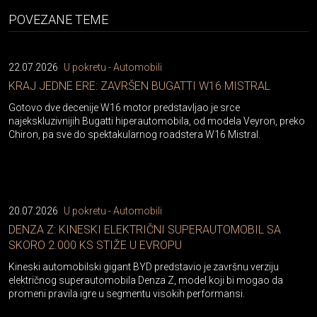
POVEZANE TEME
22.07.2026
U pokretu - Automobili
KRAJ JEDNE ERE: ZAVRŠEN BUGATTI W16 MISTRAL
Gotovo dve decenije W16 motor predstavljao je srce
najekskluzivnijih Bugatti hiperautomobila, od modela Veyron, preko
Chiron, pa sve do spektakularnog roadstera W16 Mistral.
20.07.2026
U pokretu - Automobili
DENZA Z: KINESKI ELEKTRIČNI SUPERAUTOMOBIL SA
SKORO 2.000 KS STIŽE U EVROPU
Kineski automobilski gigant BYD predstavio je završnu verziju
električnog superautomobila Denza Z, model koji bi mogao da
promeni pravila igre u segmentu visokih performansi.