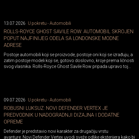
13.07.2026
U pokretu - Automobili
ROLLS-ROYCE GHOST SAVILE ROW: AUTOMOBIL SKROJEN
POPUT NAJFINIJEG ODELA SA LONDONSKE MODNE
ADRESE
Postoje automobili koji se proizvode, postoje oni koji se izrađuju, a
zatim postoje modeli koji se, gotovo doslovno, kroje prema ličnosti
svog vlasnika. Rolls-Royce Ghost Savile Row pripada upravo toj...
09.07.2026
U pokretu - Automobili
ROBUSNI LUKSUZ: NOVI DEFENDER VERTEX JE
PREDVODNIK U NADOGRADNJI DIZAJNA I DODATNE
OPREME
Defender je predstavio novi karakter za drugačiju vrstu
avanture. Novi Defender Vertex uvodi sveže odlike eksterijera kako bi