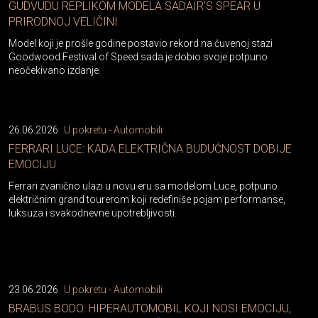
GUDVUDU REPLIKOM MODELA SADAIR’S SPEAR U
PRIRODNOJ VELIČINI
Model koji je prošle godine postavio rekord na čuvenoj stazi
Goodwood Festival of Speed sada je dobio svoje potpuno
neočekivano izdanje.
26.06.2026
U pokretu - Automobili
FERRARI LUCE: KADA ELEKTRIČNA BUDUĆNOST DOBIJE
EMOCIJU
Ferrari zvanično ulazi u novu eru sa modelom Luce, potpuno
električnim grand tourerom koji redefiniše pojam performanse,
luksuza i svakodnevne upotrebljivosti.
23.06.2026
U pokretu - Automobili
BRABUS BODO: HIPERAUTOMOBIL KOJI NOSI EMOCIJU,