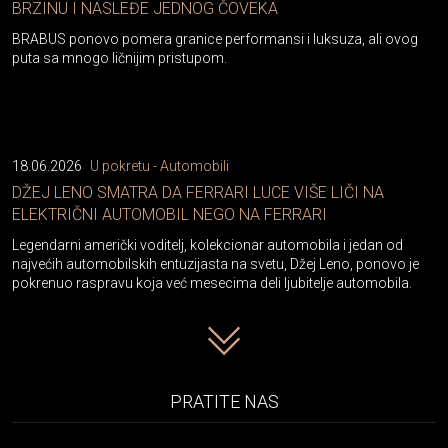
BRZINU I NASLEĐE JEDNOG ČOVEKA
BRABUS ponovo pomera granice performansi i luksuza, ali ovog
puta sa mnogo ličnijim pristupom.
18.06.2026
U pokretu - Automobili
DŽEJ LENO SMATRA DA FERRARI LUCE VIŠE LIČI NA
ELEKTRIČNI AUTOMOBIL NEGO NA FERRARI
Legendarni američki voditelj, kolekcionar automobila i jedan od
najvećih automobilskih entuzijasta na svetu, Džej Leno, ponovo je
pokrenuo raspravu koja već mesecima deli ljubitelje automobila.
PRATITE NAS