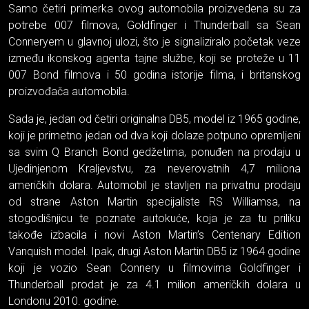
Samo četiri primerka ovog automobila proizvedena su za
potrebe 007 filmova, Goldfinger i Thunderball sa Sean
Conneryem u glavnoj ulozi, što je signaliziralo početak veze
između ikonskog agenta tajne službe, koji se proteže u 11
007 Bond filmova i 50 godina istorije filma, i britanskog
proizvođača automobila.
Sada je, jedan od četiri originalna DB5, model iz 1965 godine,
koji je primetno jedan od dva koji dolaze potpuno opremljeni
sa svim Q Branch Bond gedžetima, ponuđen na prodaju u
Ujedinjenom Kraljevstvu, za neverovatnih 4,7 miliona
američkih dolara. Automobil je stavljen na privatnu prodaju
od strane Aston Martin specijaliste RS Williamsa, na
stogodišnjicu te poznate autokuće, koja je za tu priliku
takođe izbacila i novi Aston Martin’s Centenary Edition
Vanquish model. Ipak, drugi Aston Martin DB5 iz 1964 godine
koji je vozio Sean Connery u filmovima Goldfinger i
Thunderball prodat je za 4.1 milion američkih dolara u
Londonu 2010. godine.