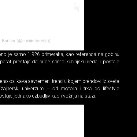
 Barista (@cuisinebarista)
edeno je samo 1.926 primeraka, kao referenca na godinu
parat prestaje da bude samo kuhinjski uređaj i postaje
šeno oslikava savremeni trend u kojem brendovi iz sveta
dizajnerski univerzum – od motora i trka do lifestyle
taje jednako uzbudljiv kao i vožnja na stazi.