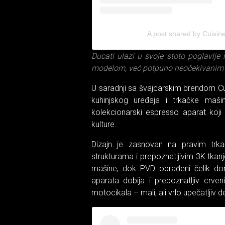
A post shared by Cuisine
Ducati ulazi u svoje stoto poglavlje
modelom, već potpuno neočekivanim 
U saradnji sa švajcarskim brendom Cui
kuhinjskog uređaja i trkačke maši
kolekcionarski espresso aparat koj
kulture.
Dizajn je zasnovan na pravim trka
strukturama i prepoznatljivim 3K tka
mašine, dok PVD obrađeni čelik dono
aparata dobija i prepoznatljiv crven
motocikala – mali, ali vrlo upečatljiv d