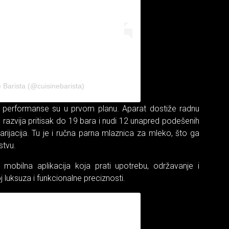
 Barista (@cuisinebarista)
t, performanse su u prvom planu. Aparat dostiže radnu
azvija pritisak do 19 bara i nudi 12 unapred podešenih
arijacija. Tu je i ručna parna mlaznica za mleko, što ga
stvu.
mobilna aplikacija koja prati upotrebu, održavanje i
j luksuza i funkcionalne preciznosti.