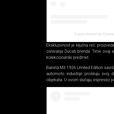
A post shared by Cuisine
Ekskluzivnost je ključna reč: proizv
osnivanja Ducati brenda. Time ovaj a
kolekcionarski predmet.
Barista M3 1926 Limited Edition savr
automoto industrije proširuju svoj 
objekata. U ovom slučaju, espresso pos