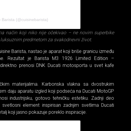
 Barista (@cuisinebarista)
 na način koji niko nije očekivao – ne novim superbike
luksuznim predmetom za svakodnevni život.
sine Barista, nastao je aparat koji briše granicu između
ne. Rezultat je Barista M3 1926 Limited Edition –
i direktno prenosi DNK Ducati motosporta u svet kafe
čkim materijalima. Karbonska vlakna sa dvostrukim
njem daju aparatu izgled koji podseća na Ducati MotoGP
si industrijsku, gotovo tehničku estetiku. Zadnji deo
i svetlosni element inspirisan zadnjim svetlima Ducati
etalj koji jasno pokazuje poreklo inspiracije.