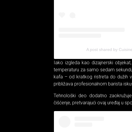
A post shared by Cuisine
Iako izgleda kao dizajnerski objeka
temperaturu za samo sedam sekundi, r
kafa – od kratkog ristretа do dužih v
približava profesionalnom barista isku
Tehnološki deo dodatno zaokružuje 
čišćenje, pretvarajući ovaj uređaj u spo