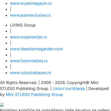
www.
muski
magazin.rs
|
www.
auto
exclusive.rs
LIVING Group
|
www.
moj
enterijer.rs
|
www.
ideas
homegarden.com
|
www.
fusiontables
.rs
|
www.
robotzabazen
.rs
All Rights Reserved.
| 2009 - 2026.
Copyright©
Mini
STUDIO Publishing Group. |
Uslovi korišćenja
| Developed
by
Mini STUDIO Publishing Group
Koristimo kolačiće da poboljšamo Vaše iskustvo na našem