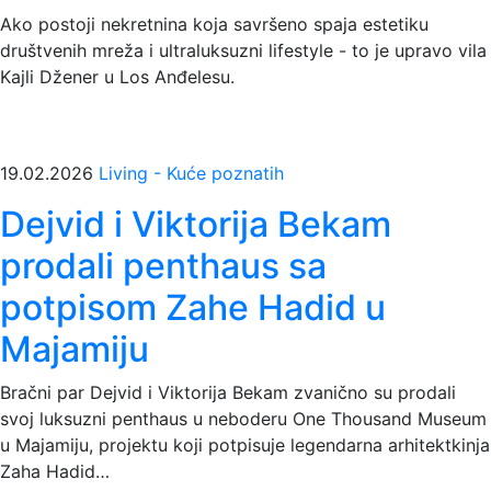
Ako postoji nekretnina koja savršeno spaja estetiku
društvenih mreža i ultraluksuzni lifestyle - to je upravo vila
Kajli Džener u Los Anđelesu.
19.02.2026
Living - Kuće poznatih
Dejvid i Viktorija Bekam
prodali penthaus sa
potpisom Zahe Hadid u
Majamiju
Bračni par Dejvid i Viktorija Bekam zvanično su prodali
svoj luksuzni penthaus u neboderu One Thousand Museum
u Majamiju, projektu koji potpisuje legendarna arhitektkinja
Zaha Hadid…