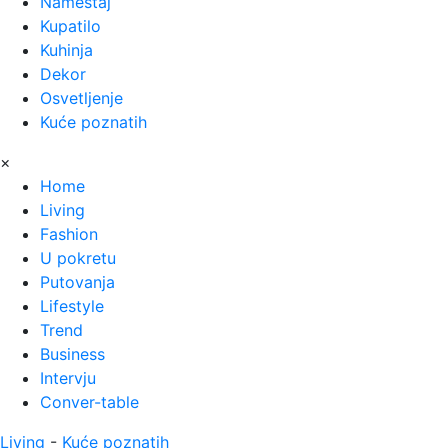
Nameštaj
Kupatilo
Kuhinja
Dekor
Osvetljenje
Kuće poznatih
×
Home
Living
Fashion
U pokretu
Putovanja
Lifestyle
Trend
Business
Intervju
Conver-table
Living
-
Kuće poznatih