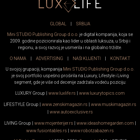
GLOBAL
|
SRBIJA
Mini STUDIO Publishing Group d.o.o.
je digital kompanija, koja se
2009. godine pozicionirala kao lider u oblasti luksuza, u Srbiji i
regionu, a svoj razvoj je usmerila i na globalno tržište.
O NAMA
|
ADVERTISING
|
NAŠI KLIJENTI
|
KONTAKT
U svojoj grupaciji, kompanija
Mini STUDIO Publishing Group d.o.o.
je svoj portfolio uspešno proširila na Luxury, Lifestyle i Living
segment, gde je više od decenije zadržala vodeću poziciju:
LUXURY Group
|
www.
luxlife
.rs
|
www.
luxurytopics
.com
LIFESTYLE Group
|
www.
zenski
magazin.rs
|
www.
muski
magazin.rs
|
www.
auto
exclusive.rs
LIVING Group
|
www.
moj
enterijer.rs
|
www.
ideas
homegarden.com
|
www.
fusiontables
.rs
|
www.
robotzabazen
.rs