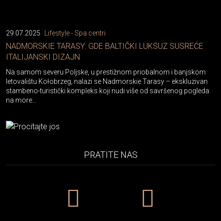
29.07.2025
Lifestyle - Spa centri
NADMORSKIE TARASY: GDE BALTIČKI LUKSUZ SUSREĆE
ITALIJANSKI DIZAJN
Na samom severu Poljske, u prestižnom priobalnom i banjskom
letovalištu Kołobrzeg, nalazi se Nadmorskie Tarasy – ekskluzivan
stambeno-turistički kompleks koji nudi više od savršenog pogleda
na more…
PRATITE NAS