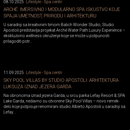
08.10.2025
Lifestyle - Spa centri
ARCHÉ: IMERSIVNO I MODULARNO SPA ISKUSTVO KOJE
SPAJA UMETNOST, PRIRODU I ARHITEKTURU
U saradnji sa kreativnim timom Balich Wonder Studio, Studio
Apostoli predstavlja projekat Arché Water Path Luxury Experience –
ekskluzivno wellness okruženje koje se može u potpunosti
prilagoditi potr...
11.09.2025
Lifestyle - Spa centri
SKY POOL VILLAS BY STUDIO APOSTOLI: ARHITEKTURA
LUKSUZA IZNAD JEZERA GARDA
Na obroncima iznad jezera Garda, u srcu parka Lefay Resort & SPA
Lake Garda, nedavno su otvorene Sky Pool Villas – novo remek-
delo koje potpisuje renomirani studio Alberto Apostoli u saradnji sa
Lefay...