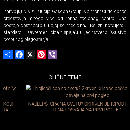
Zahvaljujući viziji studija Gascón Group, Valmont Clinic danas
predstavlja mnogo više od rehabilitacionog centra. Ona
postaje destinacija u kojoj se medicina, luksuzni hotelijerski
standardi i savremeni dizajn spajaju u jedinstveno iskustvo
potpunog blagostanja.
Share
Facebook
X
Pinterest
Viber
SLIČNE TEME
NAJLEPŠI SPA NA SVETU? SKRIVEN JE ISPOD PEŠČANIH
DINA I OSVAJA NA PRVI POGLED