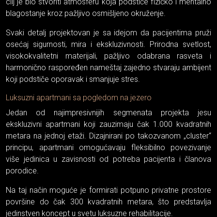
cilj je bio stvoriti atmosferu koja podstiče fizičko i mentalno
blagostanje kroz pažljivo osmišljeno okruženje.
Svaki detalj projektovan je sa idejom da pacijentima pruži
osećaj sigurnosti, mira i ekskluzivnosti. Prirodna svetlost,
visokokvalitetni materijali, pažljivo odabrana rasveta i
harmonično raspoređen nameštaj zajedno stvaraju ambijent
koji podstiče oporavak i smanjuje stres.
Luksuzni apartmani sa pogledom na jezero
Jedan od najimpresivnijih segmenata projekta jesu
ekskluzivni apartmani koji zauzimaju čak 1.000 kvadratnih
metara na jednoj etaži. Dizajnirani po takozvanom „cluster“
principu, apartmani omogućavaju fleksibilno povezivanje
više jedinica u zavisnosti od potreba pacijenta i članova
porodice.
Na taj način moguće je formirati potpuno privatne prostore
površine do čak 300 kvadratnih metara, što predstavlja
jedinstven koncept u svetu luksuzne rehabilitacije.