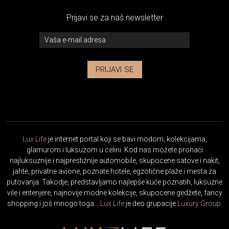
Prijavi se za naš newsletter
PRIJAVI SE
Lux Life
je internet portal koji se bavi modom, kolekcijama,
glamurom i luksuzom u celini. Kod nas možete pronaći
najluksuznije i najprestižnije automobile, skupocene satove i nakit,
jahte, privatne avione, poznate hotele, egzotične plaže i mesta za
putovanja. Takodje, predstavljamo najlepše kuće poznatih, luksuzne
vile i enterijere, najnovije modne kolekcije, skupocene gedžete, fancy
shopping i još mnogo toga…
Lux Life
je deo grupacije
Luxury Group
.