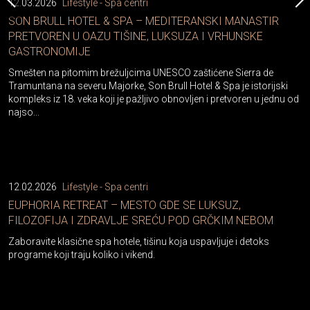
12.03.2026
Lifestyle - Spa centri
SON BRULL HOTEL & SPA – MEDITERANSKI MANASTIR
PRETVOREN U OAZU TIŠINE, LUKSUZA I VRHUNSKE
GASTRONOMIJE
Smešten na pitomim brežuljcima UNESCO zaštićene Sierra de
Tramuntana na severu Majorke, Son Brull Hotel & Spa je istorijski
kompleks iz 18. veka koji je pažljivo obnovljen i pretvoren u jednu od
najso...
12.02.2026
Lifestyle - Spa centri
EUPHORIA RETREAT – MESTO GDE SE LUKSUZ,
FILOZOFIJA I ZDRAVLJE SREĆU POD GRČKIM NEBOM
Zaboravite klasične spa hotele, tišinu koja uspavljuje i detoks
programe koji traju koliko i vikend.