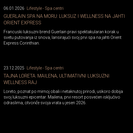
06.01.2026
Lifestyle - Spa centri
GUERLAIN SPA NA MORU: LUKSUZ I WELLNESS NA JAHTI
ORIENT EXPRESS
Francuski luksuzni brend Guerlain pravi spektakularan korak u
svetu putovanja iz snova, lansirajući svoj prvi spa na jahti Orient
Express Corinthian.
23.12.2025
Lifestyle - Spa centri
TAJNA LORETA: MAILENA, ULTIMATIVNI LUKSUZNI
WELLNESS RAJ
Loreto, poznat po mirnoj obali i netaknutoj prirodi, uskoro dobija
svoj luksuzni epicentar: Mailena, prvi resort posvećen isključivo
odraslima, otvorić́e svoja vrata u jesen 2026.