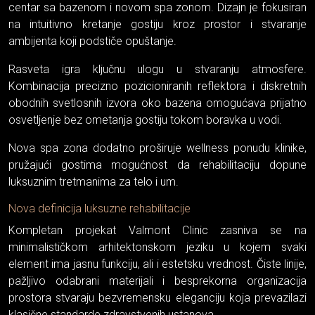
centar sa bazenom i novom spa zonom. Dizajn je fokusiran
na intuitivno kretanje gostiju kroz prostor i stvaranje
ambijenta koji podstiče opuštanje.
Rasveta igra ključnu ulogu u stvaranju atmosfere.
Kombinacija precizno pozicioniranih reflektora i diskretnih
obodnih svetlosnih izvora oko bazena omogućava prijatno
osvetljenje bez ometanja gostiju tokom boravka u vodi.
Nova spa zona dodatno proširuje wellness ponudu klinike,
pružajući gostima mogućnost da rehabilitaciju dopune
luksuznim tretmanima za telo i um.
Nova definicija luksuzne rehabilitacije
Kompletan projekat Valmont Clinic zasniva se na
minimalističkom arhitektonskom jeziku u kojem svaki
element ima jasnu funkciju, ali i estetsku vrednost. Čiste linije,
pažljivo odabrani materijali i besprekorna organizacija
prostora stvaraju bezvremensku eleganciju koja prevazilazi
klasične standarde zdravstvenih ustanova.