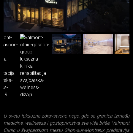
U svetu luksuzne zdravstvene nege, gde se granica između
medicine, wellnessa i gostoprimstva sve više briše, Valmont
Clinic u švajcarskom mestu Glion-sur-Montreux predstavlja