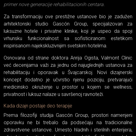
primer nove generacije rehabilitacionih centara.
Za transformaciju ove prestižne ustanove bio je zadužen
arhitektonski studio Gascón Group, specijalizovan za
luksuzne hotele i privatne klinike, koji je uspeo da spoji
vrhunsku funkcionalnost sa sofisticiranom estetikom
inspirisanom najekskluzivnijim svetskim hotelima.
Osnovana od strane doktora Anrija Ogista, Valmont Clinic
već decenijama važi za jednu od najuglednijih ustanova za
rehabilitaciju i oporavak u Švajcarskoj. Novi dizajnerski
koncept dodatno je učvrstio njenu poziciju, pretvarajući
medicinsko okruženje u prostor u kojem se wellness,
privatnost i luksuz nalaze u savršenoj ravnoteži.
Kada dizajn postaje deo terapije
Prema filozofiji studija Gascón Group, prostori namenjeni
oporavku ne bi trebalo da podsećaju na tradicionalne
zdravstvene ustanove. Umesto hladnih i sterilnih enterijera,