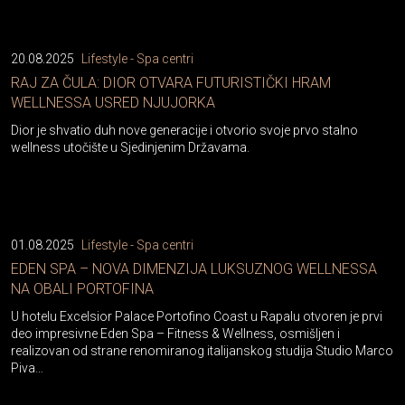
20.08.2025
Lifestyle - Spa centri
RAJ ZA ČULA: DIOR OTVARA FUTURISTIČKI HRAM
WELLNESSA USRED NJUJORKA
Dior je shvatio duh nove generacije i otvorio svoje prvo stalno
wellness utočište u Sjedinjenim Državama.
01.08.2025
Lifestyle - Spa centri
EDEN SPA – NOVA DIMENZIJA LUKSUZNOG WELLNESSA
NA OBALI PORTOFINA
U hotelu Excelsior Palace Portofino Coast u Rapalu otvoren je prvi
deo impresivne Eden Spa – Fitness & Wellness, osmišljen i
realizovan od strane renomiranog italijanskog studija Studio Marco
Piva…