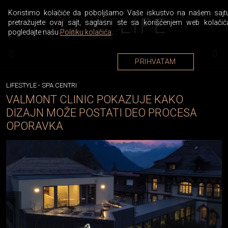
Koristimo kolačiće da poboljšamo Vaše iskustvo na našem sajtu
pretražujete ovaj sajt, saglasni ste sa korišćenjem web kolačić
pogledajte našu
Politiku kolačića
.
PRIHVATAM
LIFESTYLE
-
SPA CENTRI
VALMONT CLINIC POKAZUJE KAKO
DIZAJN MOŽE POSTATI DEO PROCESA
OPORAVKA