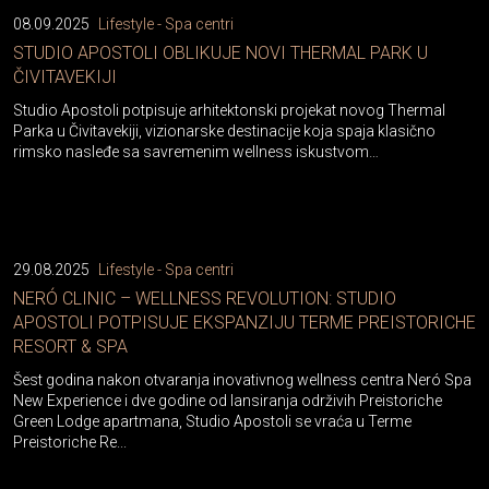
08.09.2025
Lifestyle - Spa centri
STUDIO APOSTOLI OBLIKUJE NOVI THERMAL PARK U
ČIVITAVEKIJI
Studio Apostoli potpisuje arhitektonski projekat novog Thermal
Parka u Čivitavekiji, vizionarske destinacije koja spaja klasično
rimsko nasleđe sa savremenim wellness iskustvom…
29.08.2025
Lifestyle - Spa centri
NERÓ CLINIC – WELLNESS REVOLUTION: STUDIO
APOSTOLI POTPISUJE EKSPANZIJU TERME PREISTORICHE
RESORT & SPA
Šest godina nakon otvaranja inovativnog wellness centra Neró Spa
New Experience i dve godine od lansiranja održivih Preistoriche
Green Lodge apartmana, Studio Apostoli se vraća u Terme
Preistoriche Re...