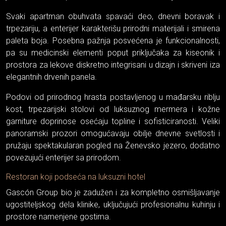
Svaki apartman obuhvata spavaći deo, dnevni boravak i
trpezariju, a enterijer karakterišu prirodni materijali i smirena
paleta boja. Posebna pažnja posvećena je funkcionalnosti,
pa su medicinski elementi poput priključaka za kiseonik i
prostora za lekove diskretno integrisani u dizajn i skriveni iza
elegantnih drvenih panela.
Podovi od prirodnog hrasta postavljenog u mađarsku riblju
kost, trpezarijski stolovi od luksuznog mermera i kožne
garniture doprinose osećaju topline i sofisticiranosti. Veliki
panoramski prozori omogućavaju obilje dnevne svetlosti i
pružaju spektakularan pogled na Ženevsko jezero, dodatno
povezujući enterijer sa prirodom.
Restoran koji podseća na luksuzni hotel
Gascón Group bio je zadužen i za kompletno osmišljavanje
ugostiteljskog dela klinike, uključujući profesionalnu kuhinju i
prostore namenjene gostima.