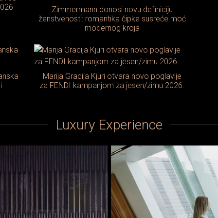
2026
Zimmermann donosi novu definiciju
ženstvenosti: romantika čipke susreće moć
modernog kroja
janska
Marija Gracija Kjuri otvara novo poglavlje
i
za FENDI kampanjom za jesen/zimu 2026.
Luxury Experience