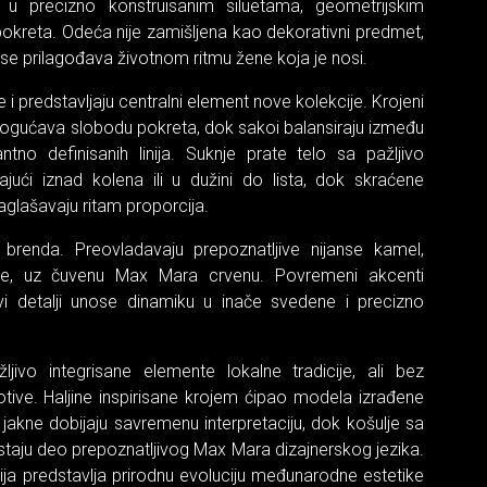
u precizno konstruisanim siluetama, geometrijskim
kreta. Odeća nije zamišljena kao dekorativni predmet,
se prilagođava životnom ritmu žene koja je nosi.
 i predstavljaju centralni element nove kolekcije. Krojeni
gućava slobodu pokreta, dok sakoi balansiraju između
antno definisanih linija. Suknje prate telo sa pažljivo
jući iznad kolena ili u dužini do lista, dok skraćene
aglašavaju ritam proporcija.
 brenda. Preovladavaju prepoznatljive nijanse kamel,
rne, uz čuvenu Max Mara crvenu. Povremeni akcenti
ucavi detalji unose dinamiku u inače svedene i precizno
ljivo integrisane elemente lokalne tradicije, ali bez
otive. Haljine inspirisane krojem ćipao modela izrađene
jakne dobijaju savremenu interpretaciju, dok košulje sa
taju deo prepoznatljivog Max Mara dizajnerskog jezika.
cija predstavlja prirodnu evoluciju međunarodne estetike