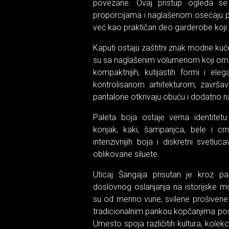
povezane. Ovaj pristup ogleda se 
proporcijama i naglašenom osećaju po
već kao praktičan deo garderobe koji 
Kaputi ostaju zaštitni znak modne kuće
su sa naglašenim volumenom koji omo
kompaktnijih, kutijastih formi i eleg
kontrolisanom arhitekturom, završava
pantalone otkrivaju obuću i dodatno n
Paleta boja ostaje verna identitetu
konjak, kaki, šampanjca, bele i c
intenzivnijih boja i diskretni svetl
oblikovane siluete.
Uticaj Šangaja prisutan je kroz paž
doslovnog oslanjanja na istorijske m
su od merino vune, svilene prošivene 
tradicionalnim pankou kopčanjima pos
Umesto spoja različitih kultura, kolek