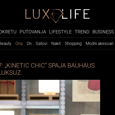
OKRETU
PUTOVANJA
LIFESTYLE
TREND
BUSINESS
Beauty
Ona
On
Satovi
Nakit
Shopping
Modni akesoari
: „KINETIC CHIC“ SPAJA BAUHAUS
 LUKSUZ