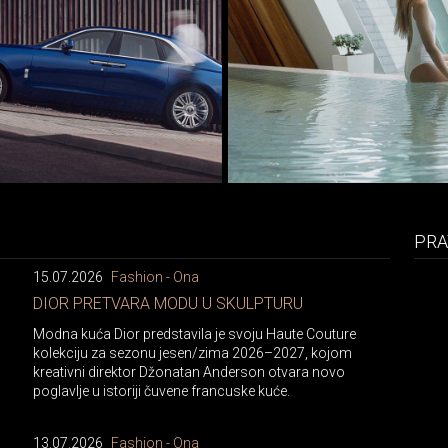
PRA
15.07.2026
Fashion - Ona
DIOR PRETVARA MODU U SKULPTURU
Modna kuća Dior predstavila je svoju Haute Couture
kolekciju za sezonu jesen/zima 2026–2027, kojom
kreativni direktor Džonatan Anderson otvara novo
poglavlje u istoriji čuvene francuske kuće.
13.07.2026
Fashion - Ona