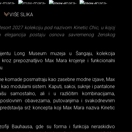
VIŠE SLIKA
ort 2027 kolekciju pod nazivom Kinetic Chic, u kojoj
ka elegancija postaju osnova savremenog ženskog
ijentu Long Museum muzeja u Šangaju, kolekcija
e kroz prepoznatljivo Max Mara krojenje i funkcionalni
u.
načne komade posmatraju kao zasebne modne izjave, Max
kao modularni sistem. Kaputi, sakoi, suknje i pantalone
išu samostalno, ali i u različitim kombinacijama,
e poslovnim obavezama, putovanjima i svakodnevnim
t predstavlja srž koncepta koji Max Mara naziva Kinetic
lozofiji Bauhausa, gde su forma i funkcija neraskidivo