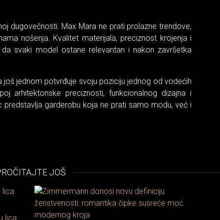
enoj dugovečnosti. Max Mara ne prati prolazne trendove,
a nošenja. Kvalitet materijala, preciznost krojenja i
 da svaki model ostane relevantan i nakon završetka
još jednom potvrđuje svoju poziciju jednog od vodećih
j arhitektonske preciznosti, funkcionalnog dizajna i
c predstavlja garderobu koja ne prati samo modu, već i
PROČITAJTE JOŠ
u lica