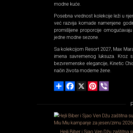
modne kuće.
Posebna vrednost kolekcije leži u nj
već razvija komade namenjene godinam
promišljene proporcije omogućavaju
jedne modne sezone.
Sa kolekcijom Resort 2027, Max Mara 
imena savremenog luksuza. Kroz spo
bezvremenske elegancije, Kinetic Chi
način života moderne žene.
Share
Facebook
X
Pinterest
Viber
Hejli Biber i Sjao Ven Džu zaštitna s