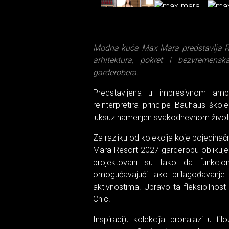
Modna kuća Max Mara predstavlja Res
arhitektura, pokret i bezvremens
garderobera.
Predstavljena u impresivnom amb
reinterpretira principe Bauhaus škol
luksuz namenjen svakodnevnom život
Za razliku od kolekcija koje pojedi
Mara Resort 2027 garderobu oblikuje 
projektovani su tako da funkcion
omogućavajući lako prilagođavanj
aktivnostima. Upravo ta fleksibilnos
Chic.
Inspiraciju kolekcija pronalazi u fi