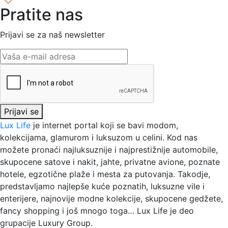
Pratite nas
Prijavi se za naš newsletter
Prijavi se
Lux Life
je internet portal koji se bavi modom,
kolekcijama, glamurom i luksuzom u celini. Kod nas
možete pronaći najluksuznije i najprestižnije automobile,
skupocene satove i nakit, jahte, privatne avione, poznate
hotele, egzotične plaže i mesta za putovanja. Takodje,
predstavljamo najlepše kuće poznatih, luksuzne vile i
enterijere, najnovije modne kolekcije, skupocene gedžete,
fancy shopping i još mnogo toga…
Lux Life
je deo
grupacije
Luxury Group
.