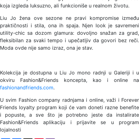
koja izgleda luksuzno, ali funkcioniše u realnom životu.
Liu Jo žena ove sezone ne pravi kompromise između
praktičnosti i stila, ona ih spaja. Njen look je savremeni
utility-chic sa dozom glamura: dovoljno snažan za grad,
fleksibilan za svaki tempo i upečatljiv da govori bez reči.
Moda ovde nije samo izraz, ona je stav.
Kolekcija je dostupna u Liu Jo mono radnji u Galeriji i u
okviru Fashion&Friends koncepta, kao i online na
fashionandfriends.com
.
U svim Fashion company radnjama i online, važi i Forever
Friends loyalty program koji će vam doneti razne benefite
i popuste, a sve što je potrebno jeste da instalirate
Fashion&Friends aplikaciju i prijavite se u program
lojalnosti