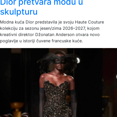
Dior pretvara modu u
skulpturu
Modna kuća Dior predstavila je svoju Haute Couture
kolekciju za sezonu jesen/zima 2026–2027, kojom
kreativni direktor Džonatan Anderson otvara novo
poglavlje u istoriji čuvene francuske kuće.