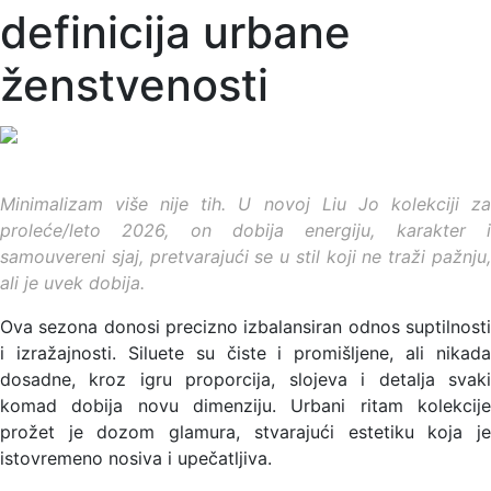
definicija urbane
ženstvenosti
Minimalizam više nije tih. U novoj Liu Jo kolekciji za
proleće/leto 2026, on dobija energiju, karakter i
samouvereni sjaj, pretvarajući se u stil koji ne traži pažnju,
ali je uvek dobija.
Ova sezona donosi precizno izbalansiran odnos suptilnosti
i izražajnosti. Siluete su čiste i promišljene, ali nikada
dosadne, kroz igru proporcija, slojeva i detalja svaki
komad dobija novu dimenziju. Urbani ritam kolekcije
prožet je dozom glamura, stvarajući estetiku koja je
istovremeno nosiva i upečatljiva.