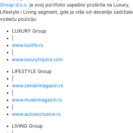
Group d.o.o.
je svoj portfolio uspešno proširila na Luxury,
Lifestyle i Living segment, gde je više od decenije zadržala
vodeću poziciju:
LUXURY Group
|
www.
luxlife
.rs
|
www.
luxurytopics
.com
LIFESTYLE Group
|
www.
zenski
magazin.rs
|
www.
muski
magazin.rs
|
www.
auto
exclusive.rs
LIVING Group
|