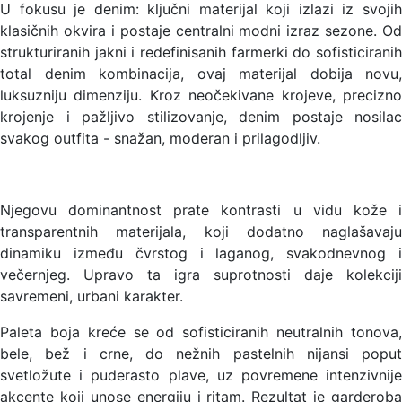
U fokusu je denim: ključni materijal koji izlazi iz svojih
klasičnih okvira i postaje centralni modni izraz sezone. Od
strukturiranih jakni i redefinisanih farmerki do sofisticiranih
total denim kombinacija, ovaj materijal dobija novu,
luksuzniju dimenziju. Kroz neočekivane krojeve, precizno
krojenje i pažljivo stilizovanje, denim postaje nosilac
svakog outfita - snažan, moderan i prilagodljiv.
Njegovu dominantnost prate kontrasti u vidu kože i
transparentnih materijala, koji dodatno naglašavaju
dinamiku između čvrstog i laganog, svakodnevnog i
večernjeg. Upravo ta igra suprotnosti daje kolekciji
savremeni, urbani karakter.
Paleta boja kreće se od sofisticiranih neutralnih tonova,
bele, bež i crne, do nežnih pastelnih nijansi poput
svetložute i puderasto plave, uz povremene intenzivnije
akcente koji unose energiju i ritam. Rezultat je garderoba