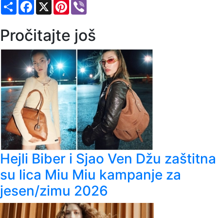
Share
Facebook
X
Pinterest
Viber
Pročitajte još
Hejli Biber i Sjao Ven Džu zaštitna
su lica Miu Miu kampanje za
jesen/zimu 2026