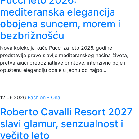
Pucci leto 2026:
mediteranska elegancija
obojena suncem, morem i
bezbrižnošću
Nova kolekcija kuće Pucci za leto 2026. godine
predstavlja pravo slavlje mediteranskog načina života,
pretvarajući prepoznatljive printove, intenzivne boje i
opuštenu eleganciju obale u jednu od najpo...
12.06.2026
Fashion - Ona
Roberto Cavalli Resort 2027
slavi glamur, senzualnost i
večito leto