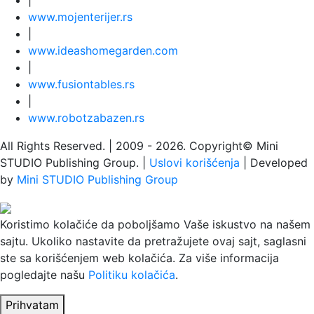
www.
moj
enterijer.rs
|
www.
ideas
homegarden.com
|
www.
fusiontables
.rs
|
www.
robotzabazen
.rs
All Rights Reserved.
| 2009 - 2026.
Copyright©
Mini
STUDIO Publishing Group. |
Uslovi korišćenja
| Developed
by
Mini STUDIO Publishing Group
Koristimo kolačiće da poboljšamo Vaše iskustvo na našem
sajtu. Ukoliko nastavite da pretražujete ovaj sajt, saglasni
ste sa korišćenjem web kolačića. Za više informacija
pogledajte našu
Politiku kolačića
.
Prihvatam