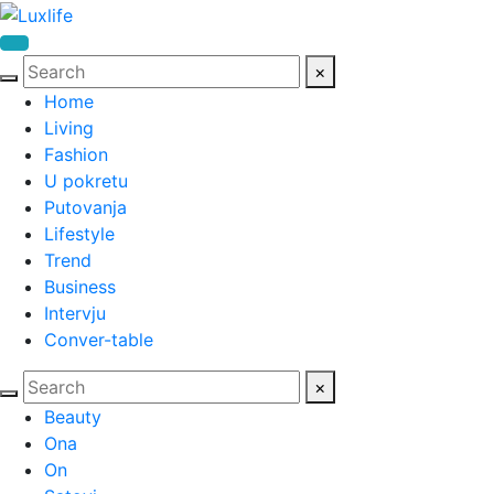
×
Home
Living
Fashion
U pokretu
Putovanja
Lifestyle
Trend
Business
Intervju
Conver-table
×
Beauty
Ona
On