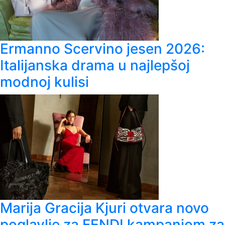
Ermanno Scervino jesen 2026:
Italijanska drama u najlepšoj
modnoj kulisi
Marija Gracija Kjuri otvara novo
poglavlje za FENDI kampanjom za